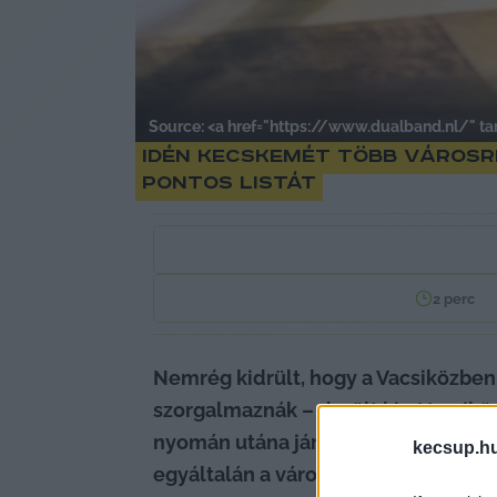
Source: <a href="https://www.dualband.nl/" t
Idén Kecskemét több városr
pontos listát
2
perc
Nemrég kidrült, hogy a Vacsiközben
szorgalmaznák – derült ki a Vacsikö
nyomán utána járt a Magyar Telekomn
kecsup.h
egyáltalán 
a városunk mely területe