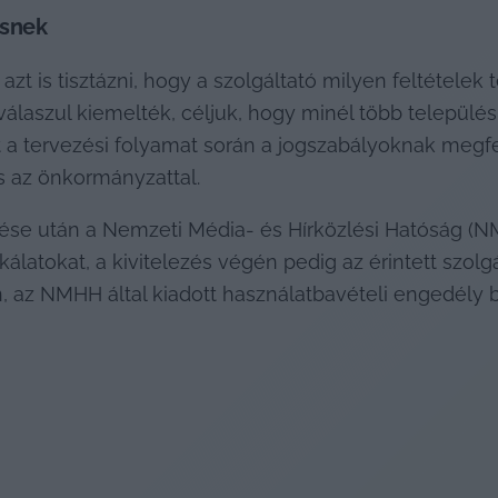
ésnek
zt is tisztázni, hogy a szolgáltató milyen feltételek 
 válaszul kiemelték, céljuk, hogy minél több település
rt a tervezési folyamat során a jogszabályoknak megf
s az önkormányzattal.
se után a Nemzeti Média- és Hírközlési Hatóság (NM
latokat, a kivitelezés végén pedig az érintett szolg
 az NMHH által kiadott használatbavételi engedély bi