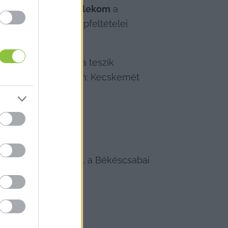
, hogy a 
Magyar Telekom
 a 
általán milyen alapfeltételei 
 háztartás számára teszik 
rnetet. Konkrétabban: Kecskemét 
eletti,
Vacsiköz egy részén, a Békéscsabai 