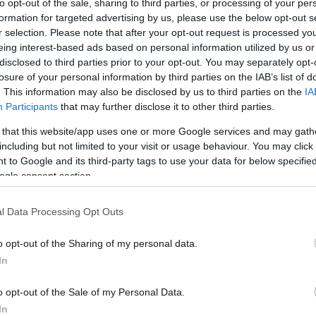
to opt-out of the sale, sharing to third parties, or processing of your per
s óriási lakossági Igény mutatkozik a korszerű optikai
formation for targeted advertising by us, please use the below opt-out s
r selection. Please note that after your opt-out request is processed y
h Szilárd
. A Kecskemét 7-es egyéni választókerületén
eing interest-based ads based on personal information utilized by us or
atalhoz, hogy kiderüljön, mikor várható és milyen terü
disclosed to third parties prior to your opt-out. You may separately opt-
losure of your personal information by third parties on the IAB’s list of
 városrészekben. Hiszen a szolgáltatás kiépítését a Mag
. This information may also be disclosed by us to third parties on the
IA
mint a Bethlenváros közvetlen közelében lévő városr
Participants
that may further disclose it to other third parties.
s teljes területén is végrehajtotta már.
 that this website/app uses one or more Google services and may gath
including but not limited to your visit or usage behaviour. You may click 
 to Google and its third-party tags to use your data for below specifi
ogle consent section.
m hálózatfejlesztést
l Data Processing Opt Outs
o opt-out of the Sharing of my personal data.
In
o opt-out of the Sale of my Personal Data.
In