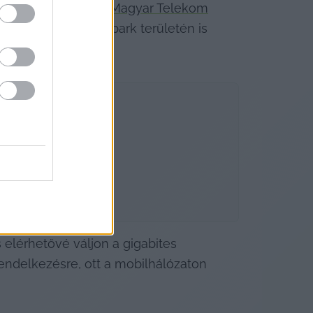
ethez jussanak, a 
Magyar Telekom
lletve a Green lakópark területén is 
elérhetővé váljon a gigabites 
endelkezésre, ott a mobilhálózaton 