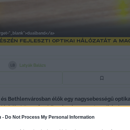
arget="_blank">dualband</a>
észén fejleszti optikai hálózatát a Ma
Latyák Balázs
L
B
 és Bethlenvárosban élők egy nagysebességű optikai 
zi lakókat összefogó Facebook-csoport egyik bejegy
ál, hogy a városrészben élők számíthatnak-e ilyen j
u -
Do Not Process My Personal Information
in vezetnek be korszerű szolgáltatásokat idén. 