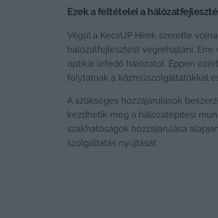
Ezek a feltételei a hálózatfejleszt
Végül a KecsUP Hírek szerette volna a
hálózatfejlesztést végrehajtani. Erre
optikai lefedő hálózatot. Éppen ezé
folytatnak a közműszolgáltatókkal é
A szükséges hozzájárulások beszerzé
kezdhetik meg a hálózatépítési munká
szakhatóságok hozzájárulása alapján,
szolgáltatás nyújtását.