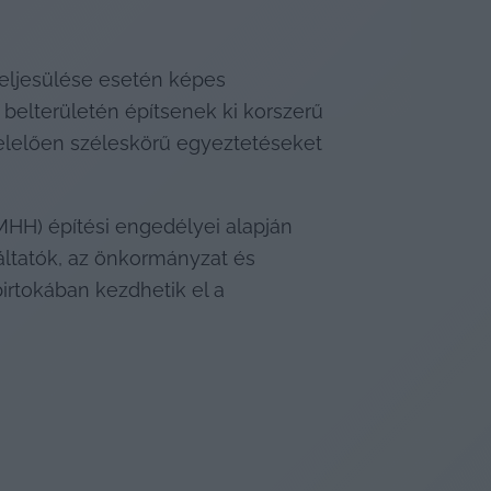
teljesülése esetén képes 
 belterületén építsenek ki korszerű 
elelően széleskörű egyeztetéseket 
HH) építési engedélyei alapján 
áltatók, az önkormányzat és 
rtokában kezdhetik el a 