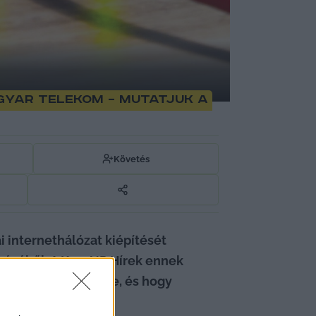
gyar Telekom – mutatjuk a
Követés
internethálózat kiépítését 
zéséből. A KecsUP Hírek ennek 
ellegű fejlesztésre, és hogy 