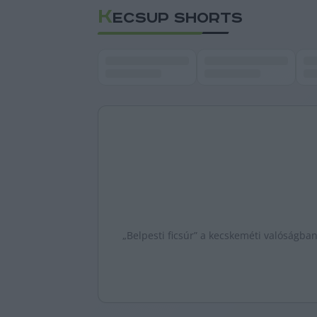
K
ECSUP SHORTS
„Belpesti ficsúr” a kecskeméti valóságban