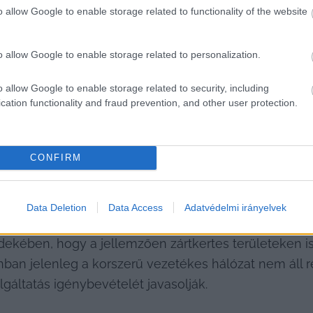
ek milyen lehetőségeik vannak, hogy ütőképes intern
o allow Google to enable storage related to functionality of the website
y, a Ladánybenei út, a Kiskőrösi út egyes területein, i
tok tervezését.
o allow Google to enable storage related to personalization.
o allow Google to enable storage related to security, including
HIRDETÉS
cation functionality and fraud prevention, and other user protection.
CONFIRM
Data Deletion
Data Access
Adatvédelmi irányelvek
dekében, hogy a jellemzően zártkertes területeken is 
nban jelenleg a korszerű vezetékes hálózat nem áll r
lgáltatás igénybevételét javasolják.