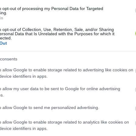
csUP Hírek megpróbálta kideríteni többek között azt
to opt-out of processing my Personal Data for Targeted
ing.
in készül hálózatfejlesztést végrehajtani, annak egy
In
 számíthatnak ezen a téren.
o opt-out of Collection, Use, Retention, Sale, and/or Sharing
ersonal Data that Is Unrelated with the Purposes for which it
ta, hogy terveik szerint hamarosan mintegy ötvenezer
lected.
Out
hálózatot, és kínálnak gigabit-képes vezetékes inte
consents
o allow Google to enable storage related to advertising like cookies on
evice identifiers in apps.
eleken, Petőfiváros Felsőszéktón földalatti és földf
o allow my user data to be sent to Google for online advertising
 közben, a belváros városközpontban, Bethlenváros – 
s.
to allow Google to send me personalized advertising.
atti optikai hálózat kiépítését kezdik meg 2026-ban.
o allow Google to enable storage related to analytics like cookies on
evice identifiers in apps.