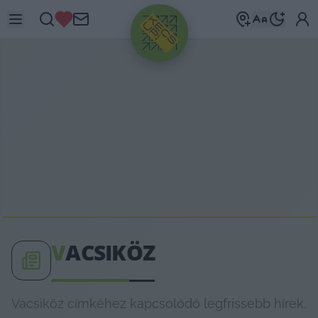
HIRDETÉS
V
ACSIKÖZ
Vacsiköz címkéhez kapcsolódó legfrissebb hírek,