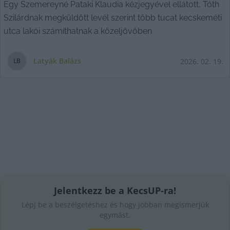
Egy Szemereyné Pataki Klaudia kézjegyével ellátott, Tóth
Szilárdnak megküldött levél szerint több tucat kecskeméti
utca lakói számíthatnak a közeljövőben
Latyák Balázs
2026. 02. 19.
L
B
Jelentkezz be a KecsUP-ra!
Lépj be a beszélgetéshez és hogy jobban megismerjük
egymást.