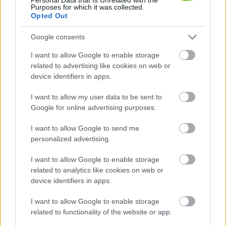
Purposes for which it was collected.
Opted Out
Google consents
Idén Kecskemét több városrészén
fejleszti optikai hálózatát a Magya
I want to allow Google to enable storage
Telekom – mutatjuk a pontos listát
related to advertising like cookies on web or
device identifiers in apps.
Nemrég kidrült, hogy a Vacsiközben és Bethlenvárosban
élők egy nagysebességű optikai internethálózat kiépítését
I want to allow my user data to be sent to
Google for online advertising purposes.
szorgalmaznák – derült ki a Vacsiközi
I want to allow Google to send me
Latyák Balázs
2026. 01. 27.
personalized advertising.
L
B
I want to allow Google to enable storage
related to analytics like cookies on web or
device identifiers in apps.
I want to allow Google to enable storage
related to functionality of the website or app.