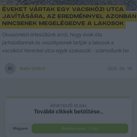
Éveket vártak egy vacsiközi utca
javítására, az eredménnyel azonban
nincsenek megelégedve a lakosok
Olvasónktól értesültünk arról, hogy évek óta
járhatatlannak és veszélyesnek tartják a lakosok a
vacsiközi Vereckei utca egyik szakaszát - számoltunk be
Balla Szilárd
2025. 06. 18.
B
S
KÖVETKEZŐ OLDAL
További
cikkek
betöltése...
Mégsem
Betöltés most
(
2
mp)