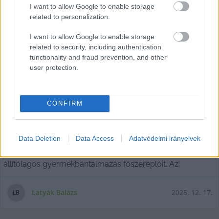
I want to allow Google to enable storage
related to personalization.
I want to allow Google to enable storage
related to security, including authentication
functionality and fraud prevention, and other
user protection.
Óvodai gyermekbántalmazás
Kecskeméten: az érintett óvónők
CONFIRM
szerint bosszútól vezérelt lejárató
hadjárat zajlik
A KecsUP Híreknek sikerült megszólaltatnia a vacsiközi
Data Deletion
Data Access
Adatvédelmi irányelvek
Aranykapu Magán Óvodában még tavasszal történt
állítólagos gyermekbántalmazás főszereplőit. Az
Latyák Balázs
2025. 12. 17.
L
B