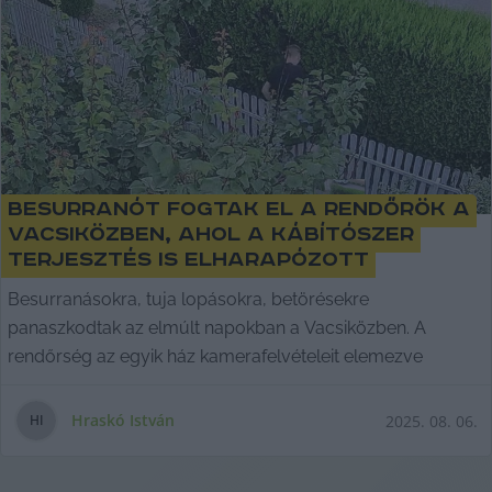
Besurranót fogtak el a rendőrök a
Vacsiközben, ahol a kábítószer
terjesztés is elharapózott
Besurranásokra, tuja lopásokra, betörésekre
panaszkodtak az elmúlt napokban a Vacsiközben. A
rendőrség az egyik ház kamerafelvételeit elemezve
Hraskó István
2025. 08. 06.
H
I