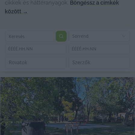
cikkek és háttéranyagok.
Böngéssz a címkék
között
→
Sorrend
ÉÉÉÉ.HH.NN
ÉÉÉÉ.HH.NN