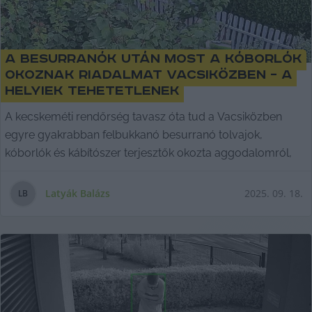
A besurranók után most a kóborlók
okoznak riadalmat Vacsiközben – a
helyiek tehetetlenek
A kecskeméti rendőrség tavasz óta tud a Vacsiközben
egyre gyakrabban felbukkanó besurranó tolvajok,
kóborlók és kábítószer terjesztők okozta aggodalomról,
Latyák Balázs
2025. 09. 18.
L
B