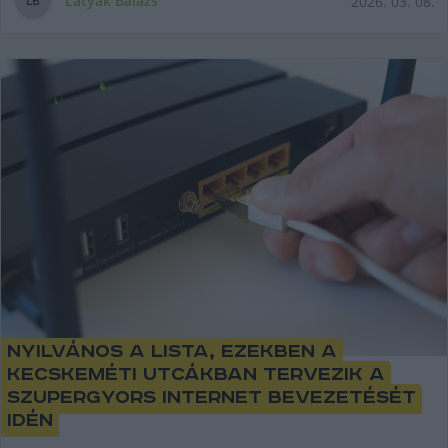
Latyák Balázs
2026. 03. 08.
L
B
Nyilvános a lista, ezekben a
kecskeméti utcákban tervezik a
szupergyors internet bevezetését
idén