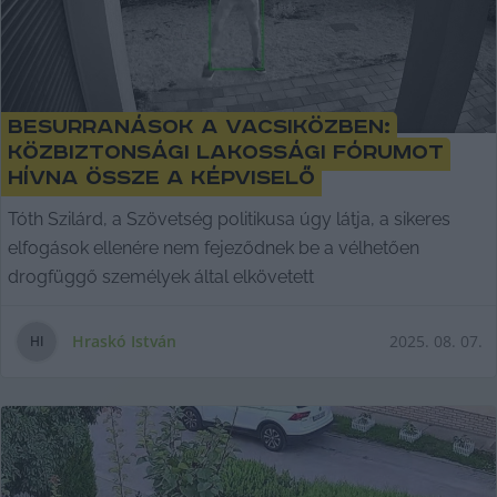
Besurranások a Vacsiközben:
közbiztonsági lakossági fórumot
hívna össze a képviselő
Tóth Szilárd, a Szövetség politikusa úgy látja, a sikeres
elfogások ellenére nem fejeződnek be a vélhetően
drogfüggő személyek által elkövetett
Hraskó István
2025. 08. 07.
H
I