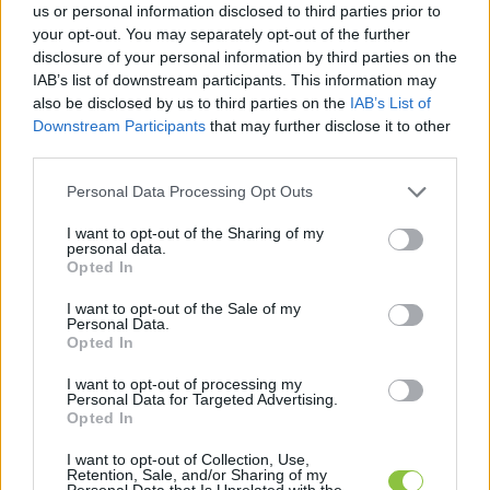
vágás történt a Szép utcai
us or personal information disclosed to third parties prior to
your opt-out. You may separately opt-out of the further
véderdőben
disclosure of your personal information by third parties on the
Hétfőn délelőtt több fát is kivágtak a Szép utcai
IAB’s list of downstream participants. This information may
also be disclosed by us to third parties on the
IAB’s List of
véderdőből. Tóth Szilárd ellenzéki önkormányzati
Downstream Participants
that may further disclose it to other
képviselő és több lakos is negatív véleményét fejezte
third parties.
Please note that this website/app uses one or more Google
Personal Data Processing Opt Outs
Balla Szilárd
2026. 01. 28.
B
S
services and may gather and store information including but
not limited to your visit or usage behaviour. You may click to
I want to opt-out of the Sharing of my
personal data.
grant or deny consent to Google and its third-party tags to
Opted In
use your data for below specified purposes in below Google
consent section.
I want to opt-out of the Sale of my
Personal Data.
Opted In
I want to opt-out of processing my
Personal Data for Targeted Advertising.
Opted In
I want to opt-out of Collection, Use,
Retention, Sale, and/or Sharing of my
Personal Data that Is Unrelated with the