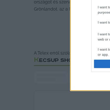
országot és szervezeteket fenyeget,
I want t
Grönlandot, az a NATO végét jelenten
purpose
I want 
I want t
web or d
I want t
A Telex erről szóló részletes cikke 
IT
or app.
K
ECSUP SHORTS
I want t
I want t
authenti