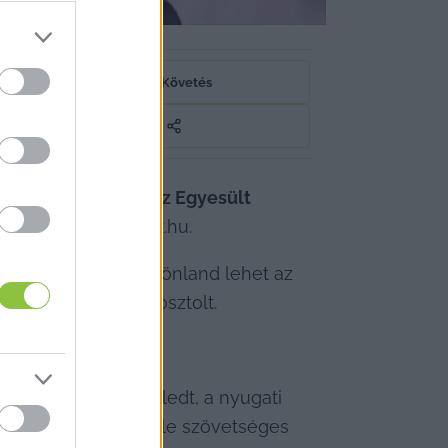
Követés
 lehetőség, hogy az Egyesült 
rületet
 – írja a telex.hu.
ebegtette, hogy Grönland lehet az 
l ábrázoló képet posztolt.
roe-elvként újraéledt, a nyugati 
 USA ezúttal egy vele szövetséges 