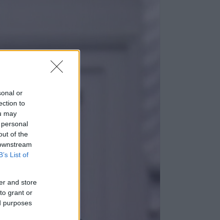
sonal or
ection to
ou may
 personal
out of the
 downstream
B’s List of
er and store
to grant or
ed purposes