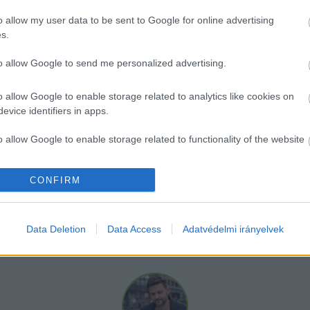
 Mette Frederiksen dán kormányfő ki is jelentette: 
o allow my user data to be sent to Google for online advertising
é. A helyzetet Orbán Viktor úgy foglalta össze, hogy
s.
to allow Google to send me personalized advertising.
o allow Google to enable storage related to analytics like cookies on
evice identifiers in apps.
o allow Google to enable storage related to functionality of the website
T olvasható.
CONFIRM
o allow Google to enable storage related to personalization.
o allow Google to enable storage related to security, including
Data Deletion
Data Access
Adatvédelmi irányelvek
cation functionality and fraud prevention, and other user protection.