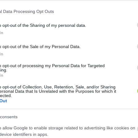
mp célkeresztjébe
l Data Processing Opt Outs
Lapszemle
o opt-out of the Sharing of my personal data.
L
In
o opt-out of the Sale of my Personal Data.
In
i támadás után aztán rémisztően valószerűvé vált a
to opt-out of processing my Personal Data for Targeted
égének tiltakozása ellenére valahogy megszerzi a te
ing.
In
abb tanácsadója, Stephen Miller egy interjúban megl
o opt-out of Collection, Use, Retention, Sale, and/or Sharing
ersonal Data that Is Unrelated with the Purposes for which it
ja, miután felesége már a szigetet amerikai zászlóva
lected.
Out
consents
a venezuelai akcióhoz és a Trump tálalásában már Don
o allow Google to enable storage related to advertising like cookies on
ő doktrínához képest is szintlépést jelentenének. Az
evice identifiers in apps.