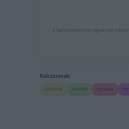
A legfontosabb helyi ügyek más médiumo
Kulcsszavak:
Grönland
Amerika
támadás
Ve