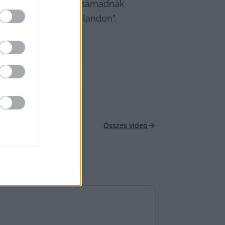
ha az amerikaiak megtámadnák 
 „forr a levegő Grönlandon”.
Összes videó