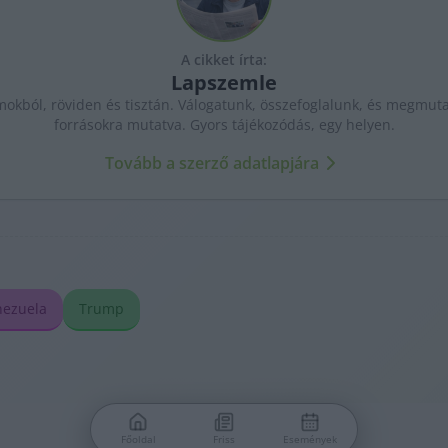
A cikket írta:
Lapszemle
kból, röviden és tisztán. Válogatunk, összefoglalunk, és megmutat
forrásokra mutatva. Gyors tájékozódás, egy helyen.
Tovább a szerző adatlapjára
nezuela
Trump
Főoldal
Friss
Események