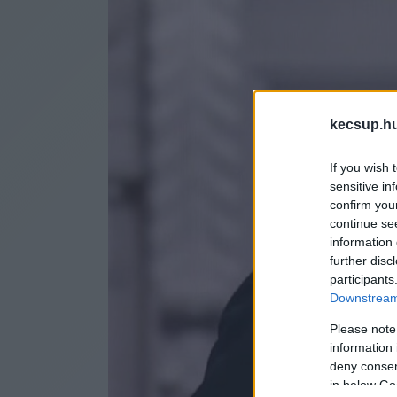
kecsup.h
If you wish 
sensitive in
confirm you
continue se
information 
further disc
participants
Downstream 
Please note
information 
deny consent
in below Go