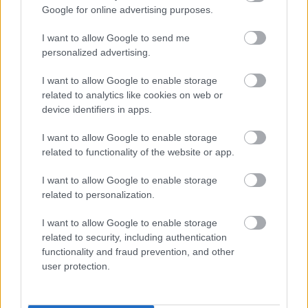
Google for online advertising purposes.
induló autóbuszjárat 15 perccel korábban, 
23:30 
órakor
 és 
Mercedes 8. kapu megállóhelyről
I want to allow Google to send me
personalized advertising.
közlekedik,

 • nyári tanszünetben munkanapokon 23:45 
I want to allow Google to enable storage
related to analytics like cookies on web or
órakor induló autóbuszjárat 15 perccel korábban, 
device identifiers in apps.
23:30 órakor
 és 
Mercedes 8. kapu 
megállóhelyről
 közlekedik.
I want to allow Google to enable storage
related to functionality of the website or app.
A
 405
-ös vonalon, Széchenyi tér megállóhelyről 
I want to allow Google to enable storage
mindössze egy változás lesz:
related to personalization.
• tanév tartama alatt munkanapokon 7:00 órakor 
I want to allow Google to enable storage
related to security, including authentication
induló autóbuszjárat Miklóstelepi betéréssel 
functionality and fraud prevention, and other
közlekedik.
user protection.