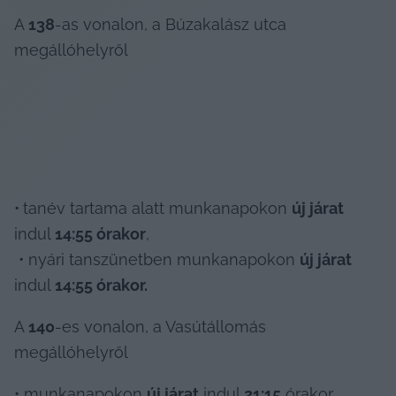
A 
138
-as vonalon, a Búzakalász utca 
megállóhelyről
•
tanév tartama alatt munkanapokon 
új járat
indul 
14:55 órakor
,

 • nyári tanszünetben munkanapokon 
új járat
indul 
14:55 órakor.
A
 140
-es vonalon, a Vasútállomás 
megállóhelyről
• munkanapokon 
új járat
 indul 
21:15
 órakor 