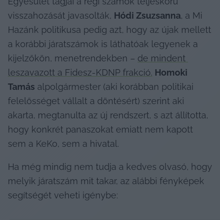
Egyesület tagjai a régi számok teljeskörű 
visszahozását javasolták, 
Hódi Zsuzsanna
, a Mi 
Hazánk politikusa pedig azt, hogy az újak mellett 
a korábbi járatszámok is láthatóak legyenek a 
kijelzőkön, menetrendekben – 
de mindent 
leszavazott a Fidesz-KDNP frakció.
Homoki 
Tamás
 alpolgármester (aki korábban politikai 
felelősséget vállalt a döntésért) szerint aki 
akarta, megtanulta az új rendszert, s azt állította, 
hogy konkrét panaszokat emiatt nem kapott 
sem a KeKo, sem a hivatal.
Ha még mindig nem tudja a kedves olvasó, hogy 
melyik járatszám mit takar, az alábbi fényképek 
segítségét veheti igénybe: