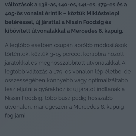
változások a 138-as, 140-es, 141-es, 179-es és a 
405-ös vonalat érintik – köztük Miklóstelepi 
betéréssel, új járattal a Nissin Foodsig és 
kibővített útvonalakkal a Mercedes 8. kapuig.
A legtöbb esetben csupán apróbb módosítások 
történtek, köztük 3-15 perccel korábbra hozott 
járatokkal és meghosszabbított útvonalakkal. A 
legtöbb változás a 179-es vonalon lép életbe, de 
összességében könnyebb vagy optimalizáltabb 
lesz eljutni a gyárakhoz is: új járatot indítanak a 
Nissin Foodsig, több busz pedig hosszabb 
útvonalon, már egészen a Mercedes 8. kapuig 
fog járni.