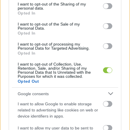
not limited to your visit or usage behaviour. You may click to
I want to opt-out of the Sharing of my
kivételével munkanapokon 22:15 órakor induló 
personal data.
grant or deny consent to Google and its third-party tags to
járat meghosszabbított útvonalon, Mercedes 8. 
Opted In
use your data for below specified purposes in below Google
kapu megállóhelyig közlekedik.

consent section.
I want to opt-out of the Sale of my
Personal Data.
 • szabadnapokon 5:00 órakor induló járat 3 
Opted In
perccel korábban, 4:57 órakor közlekedik,

I want to opt-out of processing my
 • munkaszüneti napokon 5:00 órakor induló járat 
Personal Data for Targeted Advertising.
Opted In
3 perccel korábban, 4:57 órakor közlekedik.
I want to opt-out of Collection, Use,
Retention, Sale, and/or Sharing of my
Még mindig a 
179
-es vonalon, de immár a 
Personal Data that Is Unrelated with the
Purposes for which it was collected.
Mercedes 1. kapu megállóhelyről
Opted Out
Google consents
I want to allow Google to enable storage
related to advertising like cookies on web or
device identifiers in apps.
I want to allow my user data to be sent to
• tanév tartama alatt munkanapokon 23:45 órakor 