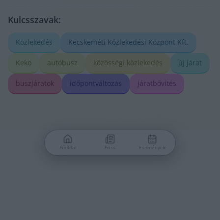
Kulcsszavak:
Közlekedés
Kecskeméti Közlekedési Központ Kft.
Keko
autóbusz
közösségi közlekedés
új járat
buszjáratok
időpontváltozás
járatbővítés
Főoldal
Friss
Események