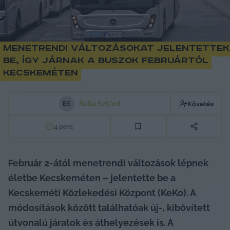
Menetrendi változásokat jelentettek
be, így járnak a buszok februártól
Kecskeméten
Balla Szilárd
Követés
B
S
4
perc
Február 2-ától menetrendi változások lépnek 
életbe Kecskeméten – 
jelentette be
 a 
Kecskeméti Közlekedési Központ (KeKo). A 
módosítások között találhatóak új-, kibővített 
útvonalú járatok és áthelyezések is. A 