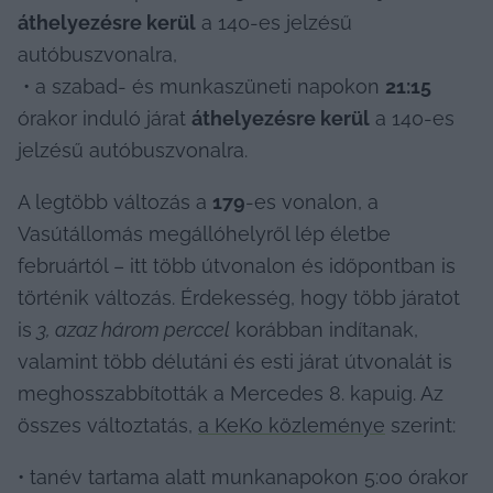
áthelyezésre kerül
 a 140-es jelzésű 
autóbuszvonalra,

 • a szabad- és munkaszüneti napokon 
21:15
órakor induló járat 
áthelyezésre kerül
 a 140-es 
jelzésű autóbuszvonalra.
A legtöbb változás a 
179
-es vonalon, a 
Vasútállomás megállóhelyről lép életbe 
februártól – itt több útvonalon és időpontban is 
történik változás. Érdekesség, hogy több járatot 
is
 3, azaz három perccel
 korábban indítanak, 
valamint több délutáni és esti járat útvonalát is 
meghosszabbították a Mercedes 8. kapuig. Az 
összes változtatás, 
a KeKo közleménye
 szerint:
• tanév tartama alatt munkanapokon 5:00 órakor 