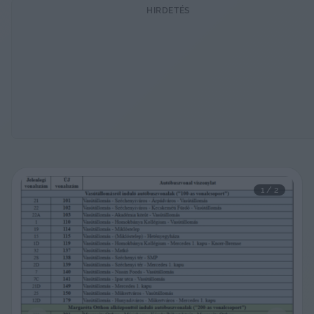
HIRDETÉS
1
 / 
2