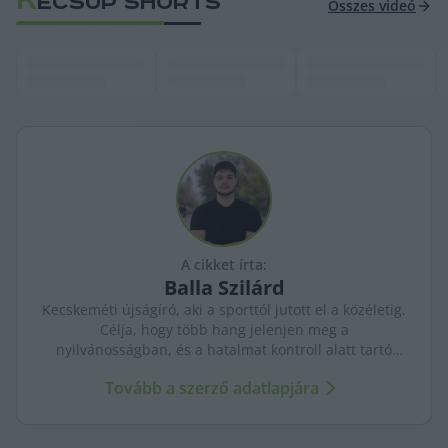
K
ECSUP SHORTS
Összes videó
A cikket írta:
Balla
Szilárd
Kecskeméti újságíró, aki a sporttól jutott el a közéletig.
Célja, hogy több hang jelenjen meg a
nyilvánosságban, és a hatalmat kontroll alatt tartó
újságírás erősödjön. A város ügyeit szenvedéllyel és
Tovább a szerző adatlapjára
kritikus szemmel követi.