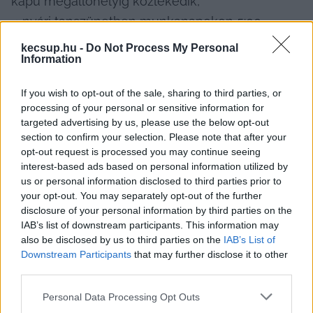
kapu megállóhelyig közlekedik,

 • nyári tanszünetben munkanapokon 5:00 
órakor induló járat 3 perccel korábban, 4:57 
kecsup.hu -
Do Not Process My Personal
Information
órakor közlekedik,

 • nyári tanszünetben hétfői munkanapokon 13:15 
If you wish to opt-out of the sale, sharing to third parties, or
órakor induló járat meghosszabbított útvonalon, 
processing of your personal or sensitive information for
Mercedes 8. kapu megállóhelyig közlekedik,

targeted advertising by us, please use the below opt-out
section to confirm your selection. Please note that after your
 • nyári tanszünetben hétfői munkanapok 
opt-out request is processed you may continue seeing
kivételével munkanapokon 13:40 órakor induló 
interest-based ads based on personal information utilized by
us or personal information disclosed to third parties prior to
járat meghosszabbított útvonalon, Mercedes 8. 
your opt-out. You may separately opt-out of the further
kapu megállóhelyig közlekedik,

disclosure of your personal information by third parties on the
 • nyári tanszünetben hétfői munkanapokon 
IAB’s list of downstream participants. This information may
also be disclosed by us to third parties on the
IAB’s List of
21:50 órakor induló járat meghosszabbított 
Downstream Participants
that may further disclose it to other
útvonalon, Mercedes 8. kapu megállóhelyig 
third parties.
közlekedik,

Please note that this website/app uses one or more Google
Personal Data Processing Opt Outs
 • nyári tanszünetben hétfői munkanapok 
services and may gather and store information including but