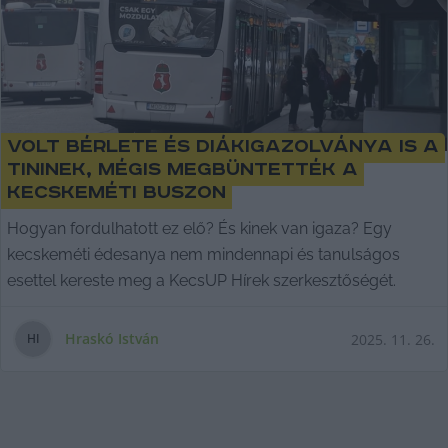
Volt bérlete és diákigazolványa is a
tininek, mégis megbüntették a
kecskeméti buszon
Hogyan fordulhatott ez elő? És kinek van igaza? Egy
kecskeméti édesanya nem mindennapi és tanulságos
esettel kereste meg a KecsUP Hírek szerkesztőségét.
Hraskó István
2025. 11. 26.
H
I