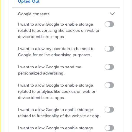
Opted Out
Google consents
I want to allow Google to enable storage
related to advertising like cookies on web or
device identifiers in apps.
I want to allow my user data to be sent to
Google for online advertising purposes.
I want to allow Google to send me
personalized advertising.
I want to allow Google to enable storage
Vasárnaptól már az új
related to analytics like cookies on web or
vonalszámokkal közlekednek a
device identifiers in apps.
kecskeméti buszok
I want to allow Google to enable storage
2024. december 22-én, vasárnap bevezetik Kecskeméten a
related to functionality of the website or app.
helyi járatú autóbuszok új számozási rendszerét. A
I want to allow Google to enable storage
könnyebb alkalmazkodáshoz segítséget kapnak a