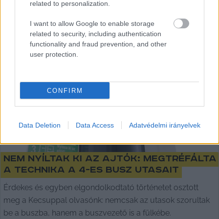
related to personalization.
Balla Szilárd
2024. 12. 21.
B
S
I want to allow Google to enable storage
related to security, including authentication
functionality and fraud prevention, and other
user protection.
CONFIRM
Data Deletion
Data Access
Adatvédelmi irányelvek
Nem nyíltak ki az ajtók: megtréfálta
a technika a 4-es busz utasait
Érdekes és egyben elgondolkodtató történetet osztott
meg a Kecsuppal olvasónk: nemcsak az utasok szorultak
be a buszba, hanem a buszvezető is a fülkébe.