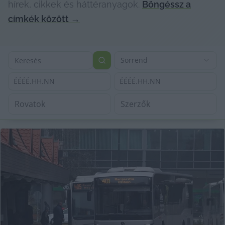
hírek, cikkek és háttéranyagok.
Böngéssz a
címkék között
→
Sorrend
ÉÉÉÉ.HH.NN
ÉÉÉÉ.HH.NN