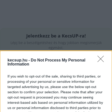
Jelentkezz be a KecsUP-ra!
Lépj be a beszélgetéshez és hogy jobban megismerjük
egymást.
BELÉPÉS
kecsup.hu -
Do Not Process My Personal
Information
If you wish to opt-out of the sale, sharing to third parties, or
processing of your personal or sensitive information for
targeted advertising by us, please use the below opt-out
section to confirm your selection. Please note that after your
opt-out request is processed you may continue seeing
interest-based ads based on personal information utilized by
us or personal information disclosed to third parties prior to