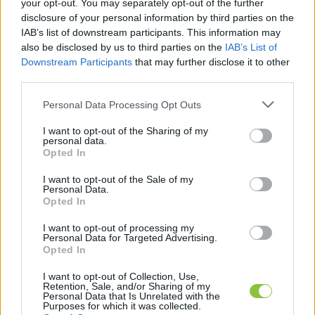
your opt-out. You may separately opt-out of the further
disclosure of your personal information by third parties on the
IAB’s list of downstream participants. This information may
also be disclosed by us to third parties on the
IAB’s List of
Downstream Participants
that may further disclose it to other
third parties.
Please note that this website/app uses one or more Google
Meredeken nő az eladott
Personal Data Processing Opt Outs
services and may gather and store information including but
buszbérletek száma Kecskeméten,
not limited to your visit or usage behaviour. You may click to
I want to opt-out of the Sharing of my
igaz, a KeKo-nak nyújtott
personal data.
grant or deny consent to Google and its third-party tags to
önkormányzati támogatás is
Opted In
use your data for below specified purposes in below Google
consent section.
"Ha már sok pénzbe kerül, akkor legalább sokan
I want to opt-out of the Sale of my
Personal Data.
használják" - jelentette ki a helyi buszközlekedés kapcsán
Opted In
Homoki Tamás, a témáért felelős alpolgármester a
I want to opt-out of processing my
Personal Data for Targeted Advertising.
Opted In
Hraskó István
2025. 07. 02.
H
I
I want to opt-out of Collection, Use,
Retention, Sale, and/or Sharing of my
Personal Data that Is Unrelated with the
Purposes for which it was collected.