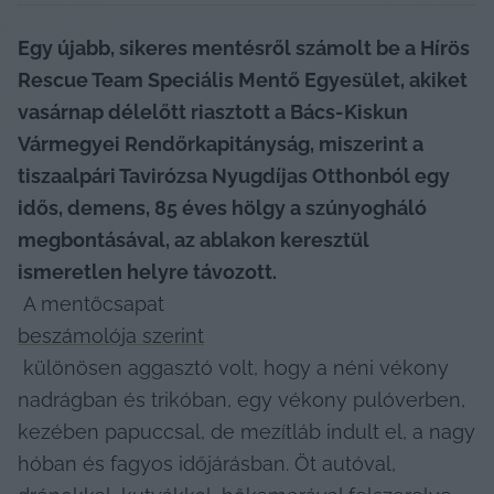
Egy újabb, sikeres mentésről számolt be a Hírös 
Rescue Team Speciális Mentő Egyesület, akiket 
vasárnap délelőtt riasztott a Bács-Kiskun 
Vármegyei Rendőrkapitányság, miszerint a 
tiszaalpári Tavirózsa Nyugdíjas Otthonból egy 
idős, demens, 85 éves hölgy a szúnyogháló 
megbontásával, az ablakon keresztül 
ismeretlen helyre távozott.
 A mentőcsapat 
beszámolója szerint
 különösen aggasztó volt, hogy a néni vékony 
nadrágban és trikóban, egy vékony pulóverben, 
kezében papuccsal, de mezítláb indult el, a nagy 
hóban és fagyos időjárásban. Öt autóval, 