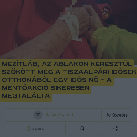
Mezítláb, az ablakon keresztül
szökött meg a tiszaalpári idősek
otthonából egy idős nő – a
mentőakció sikeresen
megtalálta
Bajáki Zsanett
Követés
B
Z
2
perc