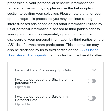
processing of your personal or sensitive information for
targeted advertising by us, please use the below opt-out
section to confirm your selection. Please note that after your
opt-out request is processed you may continue seeing
interest-based ads based on personal information utilized by
us or personal information disclosed to third parties prior to
your opt-out. You may separately opt-out of the further
disclosure of your personal information by third parties on the
IAB’s list of downstream participants. This information may
Fotó: Hírös Rescue Team Speciális Mentő Egyesület
also be disclosed by us to third parties on the
IAB’s List of
Downstream Participants
that may further disclose it to other
  A hatóság munkatársai kézben vitték a nénit a 
third parties.
legközelebbi lakóingatlanba és a Hírös Rescue 
Please note that this website/app uses one or more Google
Personal Data Processing Opt Outs
Team tagjai itt csatlakoztak be a mentéshez, 
services and may gather and store information including but
megkezdték a vizsgálatot és az ellátást, amíg az 
not limited to your visit or usage behaviour. You may click to
I want to opt-out of the Sharing of my
personal data.
grant or deny consent to Google and its third-party tags to
OMSZ bajtársai a helyszínre érkeznek.  
Opted In
use your data for below specified purposes in below Google
consent section.
I want to opt-out of the Sale of my
Personal Data.
Opted In