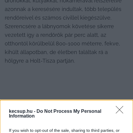
drónokkal, kutyákkal, hőkamerával felszerelve 
azonnak a keresésére indultak, több település 
rendőreivel és számos civillel kiegészülve. 
Szerencsére a lábnyomok követése sikerre 
vezetett így a rendőrök pár perc alatt, az 
otthontól körülbelül 800-1000 méterre, fekve, 
kihűlt állapotban, de életben találtak rá a 
hölgyre a Holt-Tisza partján.  
kecsup.hu -
Do Not Process My Personal
Information
If you wish to opt-out of the sale, sharing to third parties, or