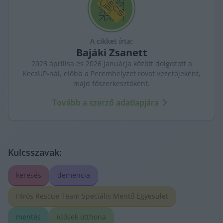
A cikket írta:
Bajáki
Zsanett
2023 áprilisa és 2026 januárja között dolgozott a
KecsUP-nál, előbb a Peremhelyzet rovat vezetőjeként,
majd főszerkesztőként.
Tovább a szerző adatlapjára
Kulcsszavak:
keresés
demencia
Hírös Rescue Team Speciális Mentő Egyesület
mentés
idősek otthona