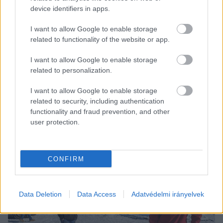
device identifiers in apps.
I want to allow Google to enable storage
related to functionality of the website or app.
I want to allow Google to enable storage
  A néni a körülményekhez képest jó állapotban 
related to personalization.
volt, normál vitális paraméterekkel, de fázott és 
zavart volt, így az alaposabb vizsgálat és ellátás 
I want to allow Google to enable storage
related to security, including authentication
után melegíteni kezdték, majd 15 perccel 
functionality and fraud prevention, and other
később már a mentővel a Kecskeméti Bács-
user protection.
Kiskun Vármegyei Oktatókórház szállították.  
CONFIRM
Data Deletion
Data Access
Adatvédelmi irányelvek