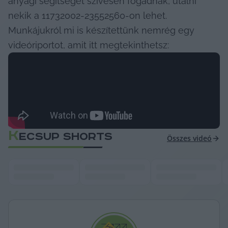
anyagi segítséget szívesen fogadnak, utalni 
nekik a 11732002-23552560-on lehet. 
Munkájukról mi is készítettünk nemrég egy 
videóriportot, amit itt megtekinthetsz:  
K
ECSUP SHORTS
Összes videó