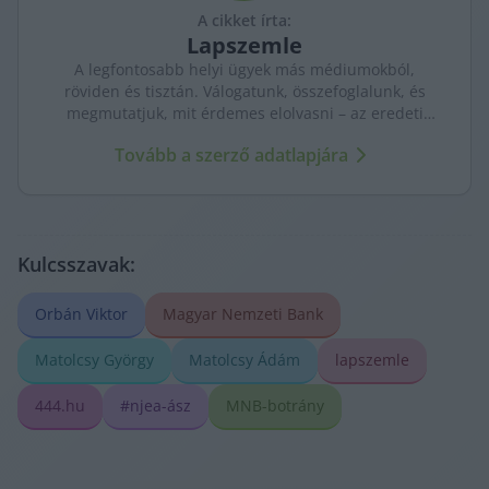
A cikket írta:
Lapszemle
A legfontosabb helyi ügyek más médiumokból,
röviden és tisztán. Válogatunk, összefoglalunk, és
megmutatjuk, mit érdemes elolvasni – az eredeti
forrásokra mutatva. Gyors tájékozódás, egy helyen.
Tovább a szerző adatlapjára
Kulcsszavak:
Orbán Viktor
Magyar Nemzeti Bank
Matolcsy György
Matolcsy Ádám
lapszemle
444.hu
#njea-ász
MNB-botrány