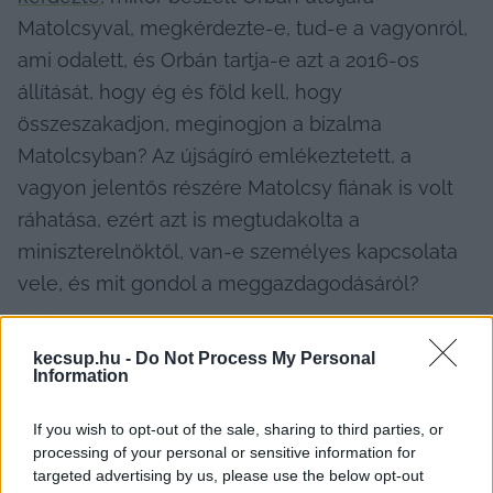
Matolcsyval, megkérdezte-e, tud-e a vagyonról, 
ami odalett, és Orbán tartja-e azt a 2016-os 
állítását, hogy ég és föld kell, hogy 
összeszakadjon, meginogjon a bizalma 
Matolcsyban? Az újságíró emlékeztetett, a 
vagyon jelentős részére Matolcsy fiának is volt 
ráhatása, ezért azt is megtudakolta a 
miniszterelnöktől, van-e személyes kapcsolata 
vele, és mit gondol a meggazdagodásáról?
kecsup.hu -
Do Not Process My Personal
Information
Orbán azt mondta, 
„nagyon régen, talán már 8-10 
éve”
 találkozott Matolcsy fiával.
 „De éppen 
If you wish to opt-out of the sale, sharing to third parties, or
találkozhattam volna, mert itt szokott lenni a 
processing of your personal or sensitive information for
targeted advertising by us, please use the below opt-out
városban. Nem olyan nehéz vele találkozni”
 – tette 