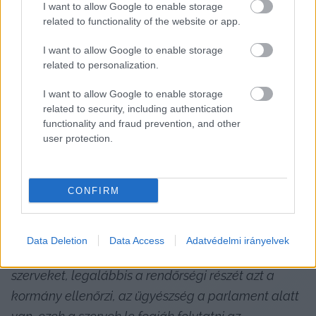
I want to allow Google to enable storage
– hangsúlyozta Orbán.
related to functionality of the website or app.
I want to allow Google to enable storage
HIRDETÉS
related to personalization.
I want to allow Google to enable storage
related to security, including authentication
functionality and fraud prevention, and other
user protection.
CONFIRM
Majd kijelentette, azért tud felelősséget vállalni, 
„hogyha visszaélésekre alapos gyanú merül föl, ott 
Data Deletion
Data Access
Adatvédelmi irányelvek
az eljárásokat le fogják folytatni. Ezeket a 
szerveket, legalábbis a rendőrségi részét azt a 
kormány ellenőrzi, az ügyészség a parlament alatt 