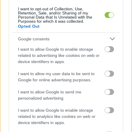
Kijelentette: kormány 
„soha nem foglalkozott”
 a 
I want to opt-out of Collection, Use,
Retention, Sale, and/or Sharing of my
jegybanknak 
„semmilyen pénzügyi kérdésével”
, és 
Personal Data that Is Unrelated with the
Purposes for which it was collected.
nem is kell foglalkoznia, mert vannak arra 
Opted Out
feljogosított, nem kormányzati állami szervek, 
Google consents
amelyeknek ez a dolguk.
I want to allow Google to enable storage
„Én nem vagyok az ellen – bár a nemzetközi 
related to advertising like cookies on web or
trendekkel ez most szembe menne, hogy a 
device identifiers in apps.
jegybankot vonjuk kormányzati ellenőrzés alá, és a 
I want to allow my user data to be sent to
kormány vállaljon felelősséget a jegybankért – én 
Google for online advertising purposes.
ettől nem ugranék félre, de ebben a pillanatban ez 
I want to allow Google to send me
nem lehetséges. Ha pedig nem lehetséges, akkor 
personalized advertising.
nem a kormányzati felelősség körében kell kezelni 
I want to allow Google to enable storage
a jegybankot, annak sem erényeit, sem problémáit, 
related to analytics like cookies on web or
hanem abban a rendszerben, ahol van, és az nem 
device identifiers in apps.
kormányzati. Nem tudok érte felelősséget vállalni”