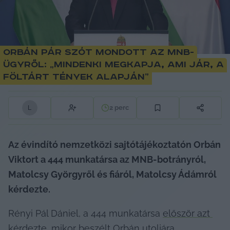
Orbán pár szót mondott az MNB-
ügyről: „mindenki megkapja, ami jár, a
föltárt tények alapján”
2
perc
L
Az évindító nemzetközi sajtótájékoztatón Orbán 
Viktort a 444 munkatársa az MNB-botrányról, 
Matolcsy Györgyről és fiáról, Matolcsy Ádámról 
kérdezte.
Rényi Pál Dániel, a 444 munkatársa 
először azt 
kérdezte
, mikor beszélt Orbán utoljára 