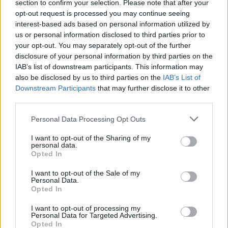
section to confirm your selection. Please note that after your
hozzá.
opt-out request is processed you may continue seeing
interest-based ads based on personal information utilized by
us or personal information disclosed to third parties prior to
your opt-out. You may separately opt-out of the further
disclosure of your personal information by third parties on the
IAB’s list of downstream participants. This information may
also be disclosed by us to third parties on the
IAB’s List of
Downstream Participants
that may further disclose it to other
third parties.
Matolcsy Györggyel az MNB-ből való távozását 
megelőző „napokban, hetekben” beszélt 
Please note that this website/app uses one or more Google
Personal Data Processing Opt Outs
services and may gather and store information including but
utoljára, mégpedig
not limited to your visit or usage behaviour. You may click to
I want to opt-out of the Sharing of my
personal data.
grant or deny consent to Google and its third-party tags to
„Arról, hogy mi fog történni, milyen új jegybanki 
Opted In
use your data for below specified purposes in below Google
vezetés lesz, én mit gondolok, hogy legyen, mint 
consent section.
I want to opt-out of the Sale of my
Personal Data.
legyen, ő mit gondol erről. Kíváncsi voltam a 
Opted In
véleményére, az utódlását illetően is”
 – mondta 
I want to opt-out of processing my
Orbán.
Personal Data for Targeted Advertising.
Opted In