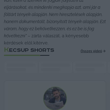
van, ezek a szervek le fogják folytatni az 
eljárásokat, és mindenki megkapja azt, ami jár a 
föltárt tények alapján. Nem híresztelések alapján, 
hanem dokumentált, bizonyított tények alapján. Ezt 
várom, hogy ez bekövetkezzen, és ez be is fog 
következni”
 – zárta válaszát, a kényesebb 
kérdések elől kitérve.
K
ECSUP SHORTS
Összes videó