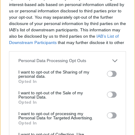
interest-based ads based on personal information utilized by
us or personal information disclosed to third parties prior to
your opt-out. You may separately opt-out of the further
disclosure of your personal information by third parties on the
IAB’s list of downstream participants. This information may
also be disclosed by us to third parties on the
IAB’s List of
Downstream Participants
that may further disclose it to other
third parties.
Please note that this website/app uses one or more Google
életveszélyes állapotú betegek 
Personal Data Processing Opt Outs
services and may gather and store information including but
hozzátartozói előzetes osztályvezetői 
not limited to your visit or usage behaviour. You may click to
I want to opt-out of the Sharing of my
personal data.
engedély alapján,
grant or deny consent to Google and its third-party tags to
Opted In
use your data for below specified purposes in below Google
consent section.
I want to opt-out of the Sale of my
kiskorú betegek szülei vagy törvényes 
Personal Data.
Opted In
képviselői közül egy szülő vagy törvényes 
képviselő aki folyamatosan a gyermek 
I want to opt-out of processing my
Personal Data for Targeted Advertising.
mellett tartózkodhat,
Opted In
I want to opt-out of Collection, Use,