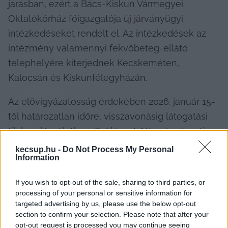
járásban, ezért a Bács-Kiskun Vármegyei 
Oktatókórház főigazgatója új járványügyi 
intézkedéseket rendelt el. Az intézkedések az 
intézmény valamennyi fekvőbeteg-ellátó 
telephelyére kiterjednek Kecskeméten, 
Kalocsán és Kiskunfélegyházán.
Az elővigyázatosság érdekében 2026. január 15-
től határozatlan időre, visszavonásig látogatási 
tilalom lép életbe a Szülészet-Nőgyógyászati 
Osztályon, az Újszülött Részlegen, valamint a 
kecsup.hu -
Do Not Process My Personal
Information
Perinatális Intenzív Centrumban működő PIC–
Koraszülött Részlegen.
If you wish to opt-out of the sale, sharing to third parties, or
processing of your personal or sensitive information for
targeted advertising by us, please use the below opt-out
section to confirm your selection. Please note that after your
A látogatási tilalom alól kivételt képeznek:
opt-out request is processed you may continue seeing