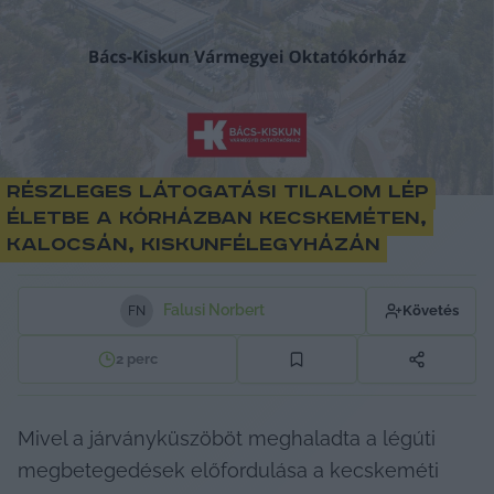
Részleges látogatási tilalom lép
életbe a kórházban Kecskeméten,
Kalocsán, Kiskunfélegyházán
Falusi Norbert
Követés
F
N
2
perc
Mivel a járványküszöböt meghaladta a légúti 
megbetegedések előfordulása a kecskeméti 