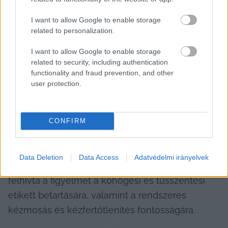
látogatást a gyógyulásig halasszák el.
I want to allow Google to enable storage
related to personalization.
A kórház tájékoztatása szerint azoknak a 
I want to allow Google to enable storage
betegeknek, akik torokfájást, orrfolyást, 
related to security, including authentication
köhögést, hőemelkedést vagy lázat észlelnek, 
functionality and fraud prevention, and other
és vizsgálatra vagy ellátásra érkeznek az 
user protection.
intézménybe, kötelező orr-szájmaszkot 
viselniük, kivéve a hat év alatti gyermekeket és 
CONFIRM
a mentálisan érintett betegeket. A panaszokat az 
ellátó személyzetnek is jelezni kell.
Data Deletion
Data Access
Adatvédelmi irányelvek
A közlemény végén az intézmény külön is 
felhívta a figyelmet a köhögési és tüsszentési 
etikett betartására, valamint a rendszeres 
kézmosás és kézfertőtlenítés fontosságára.