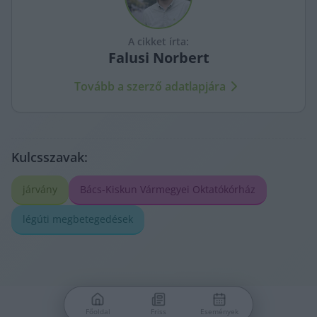
A cikket írta:
Falusi
Norbert
Tovább a szerző adatlapjára
Kulcsszavak:
járvány
Bács-Kiskun Vármegyei Oktatókórház
légúti megbetegedések
Főoldal
Friss
Események