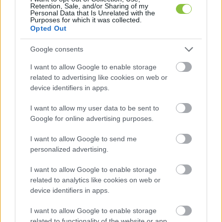
Perinatális Intenzív Centrumban (PIC-
Retention, Sale, and/or Sharing of my
Personal Data that Is Unrelated with the
Koraszülött) fekvő újszülöttjét látogató szülő,
Purposes for which it was collected.
Opted Out
szülészeti részlegeken a vajúdás és szülés 
Google consents
idején szülő nő által kijelölt személy,
I want to allow Google to enable storage
related to advertising like cookies on web or
device identifiers in apps.
valamint egyéb, különleges esetek, a 
betegellátó szervezeti egység vezetőjének 
I want to allow my user data to be sent to
Google for online advertising purposes.
engedélyével.
I want to allow Google to send me
Az intézmény maszkhasználatra vonatkozó 
personalized advertising.
előírásokat is bevezetett.
 A Központi Intenzív 
I want to allow Google to enable storage
Osztályon és az Onkoradiológiai Központban a 
related to analytics like cookies on web or
device identifiers in apps.
látogatók számára kötelező az orrot és szájat 
elfedő maszk viselése. Arra is felhívták a 
I want to allow Google to enable storage
figyelmet, hogy légúti tünetek esetén a 
related to functionality of the website or app.