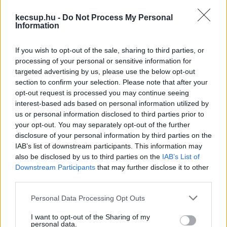
Védőháló Közhasznú Egyesületben. A Civil 
kecsup.hu -
Do Not Process My Personal
Kollégium Alapítvány 2022-ben létrehozott Roma 
Information
Női Civil Díjával a legaktívabb roma nők 
munkáját ismerte el, és abban az évben a zsűri 
If you wish to opt-out of the sale, sharing to third parties, or
processing of your personal or sensitive information for
díját Somogyi Tímea Anna kapta meg.
targeted advertising by us, please use the below opt-out
section to confirm your selection. Please note that after your
Most az ő írását közöljük szó szerint, amelyben 
opt-out request is processed you may continue seeing
Lázár János
 politikus mondataira reagál.
interest-based ads based on personal information utilized by
us or personal information disclosed to third parties prior to
your opt-out. You may separately opt-out of the further
Somogyi Tímea: Senki nem lesz azért 
disclosure of your personal information by third parties on the
IAB’s list of downstream participants. This information may
kevésbé értékes, mert cigánynak született! 
also be disclosed by us to third parties on the
IAB’s List of
Downstream Participants
that may further disclose it to other
Bárki, aki ismer, tudja, tartom magam egy olyan 
third parties.
értékrendhez, ami számomra nagyon fontos. 
Please note that this website/app uses one or more Google
Personal Data Processing Opt Outs
Akkor is, ha ez sokszor volt nagyon nehéz. Nem 
services and may gather and store information including but
gyűlölködöm. Az emberi méltóságot minden 
not limited to your visit or usage behaviour. You may click to
I want to opt-out of the Sharing of my
personal data.