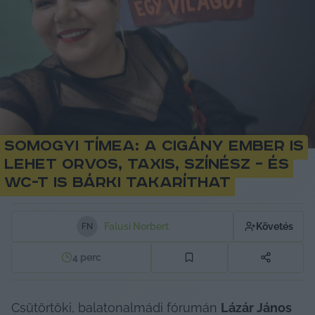
Somogyi Tímea: a cigány ember is
lehet orvos, taxis, színész – és
wc-t is bárki takaríthat
Falusi Norbert
Követés
F
N
4
perc
Csütörtöki, balatonalmádi fórumán 
Lázár János 