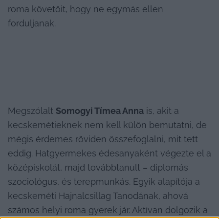
roma követőit, hogy ne egymás ellen 
forduljanak.
Megszólalt 
Somogyi Tímea Anna
 is, akit a 
kecskemétieknek nem kell külön bemutatni, de 
mégis érdemes röviden összefoglalni, mit tett 
eddig. Hatgyermekes édesanyaként végezte el a 
középiskolát, majd továbbtanult – diplomás 
szociológus, és terepmunkás. Egyik alapítója a 
kecskeméti Hajnalcsillag Tanodának, ahová 
számos helyi roma gyerek jár. Aktívan dolgozik a 