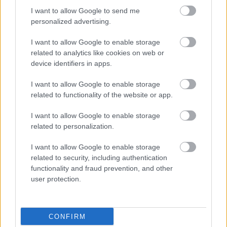
hogy ne kelljen takarítania.” Ezt akkor nőként és 
I want to allow Google to send me
personalized advertising.
anyaként elég cikinek éreztem, de volt benne 
igazság. Amikor a hatodik gyerekem is óvodába 
I want to allow Google to enable storage
ment, olyan volt, mintha kiürült volna az életem. 
related to analytics like cookies on web or
device identifiers in apps.
Mindent gyorsan megcsináltam otthon, de mivel 
minden gyerekem iskolában-óvodában volt, már 
I want to allow Google to enable storage
related to functionality of the website or app.
nem volt kiről gondoskodni egész nap. Azt éltem 
át, hogy nincs szükség rám, senkinek nem 
I want to allow Google to enable storage
kellettem. Ez az otthon töltött hosszú idő után 
related to personalization.
hirtelen egyszercsak rámszakadt, minden nap 
I want to allow Google to enable storage
néhány órára. Pár nap után úgy éreztem, én így 
related to security, including authentication
functionality and fraud prevention, and other
be fogok golyózni. Mivel pénzünk nem nagyon 
user protection.
volt, gondoltam, munkát keresek. De egy 
hatgyerekes cigány nőt, nyolc osztályos 
végzettséggel, nem sok helyre vettek fel. 
CONFIRM