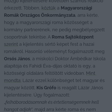
mozgó kijelentésére követően számos reakció 
érkezett. Többen, 
köztük
 a 
Magyarországi 
Romák Országos Önkormányzata
, arra kérte, 
hogy a magyarországi roma közösséget a 
kormány partnerének, ne pedig megbélyegzett 
csoportnak tekintse. A 
Roma Sajtóközpont
szerint
 a kijelentés sértő képet fest a hazai 
romákról. Hasonló véleményt fogalmazott meg 
Orsós János
, a miskolci Doktor Ámbédkar Iskola 
alapítója és Fahidi Éva-díjas oktató is egy, a 
közösségi oldalára feltöltött videóban. 
Mint 
mondta:
 Lázár ezzel különbséget tet magyar és 
magyar között. 
Kis Grófo
 is reagált Lázár János 
kijelentésére. Úgy fogalmazott: 
„
felháborodásomnak és értetlenségemnek kell 
hangot adjak
”, majd arra kérte roma és nem 