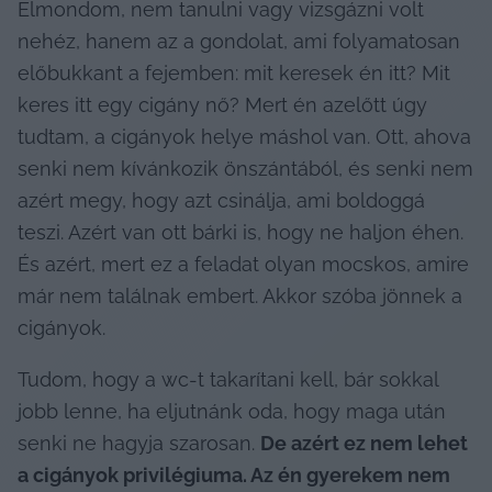
Elmondom, nem tanulni vagy vizsgázni volt 
nehéz, hanem az a gondolat, ami folyamatosan 
előbukkant a fejemben: mit keresek én itt? Mit 
keres itt egy cigány nő? Mert én azelőtt úgy 
tudtam, a cigányok helye máshol van. Ott, ahova 
senki nem kívánkozik önszántából, és senki nem 
azért megy, hogy azt csinálja, ami boldoggá 
teszi. Azért van ott bárki is, hogy ne haljon éhen. 
És azért, mert ez a feladat olyan mocskos, amire 
már nem találnak embert. Akkor szóba jönnek a 
cigányok.
Tudom, hogy a wc-t takarítani kell, bár sokkal 
jobb lenne, ha eljutnánk oda, hogy maga után 
senki ne hagyja szarosan. 
De azért ez nem lehet 
a cigányok privilégiuma. Az én gyerekem nem 