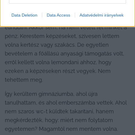
Takarítani, mosogatni talán. Én ezeket már annyit 
csináltam az addigi életemben, hogy vessen 
Data Deletion
Data Access
Adatvédelmi irányelvek
meg bárki, de nem akartam ilyen irányban 
elindulni. Akkor sem, ha nem vetett fel minket a 
pénz. Kerestem képzéseket, szívesen lettem 
volna kertész vagy szakács. De egyetlen 
bevételem a főállású anyasági támogatás volt, 
erről kellett volna lemondani ahhoz, hogy 
ezeken a képzéseken részt vegyek. Nem 
tehettem meg.
Így kerültem gimnáziumba, ahol újra 
tanulhattam, és ahol emberszámba vettek. Ahol 
nem szaros wc-t küldtek takarítani, hanem 
megkérdezték, hogy: miért nem folytatom 
egyetemen? Magamtól nem mentem volna. 