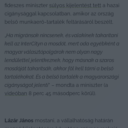
fideszes miniszter 
súlyos kijelentést tett
 a hazai 
cigánysággal kapcsolatban, amikor az ország 
belső munkaerő-tartalék feltárásáról beszélt.
„
Ha migránsok nincsenek, és valakinek takarítani 
kell az InterCityn a mosdót, mert oda egyébként a 
magyar választópolgárok nem olyan nagy 
lendülettel jelentkeznek, hogy másnak a szaros 
mosdóját takarítsák, akkor föl kell tárni a belső 
tartalékokat. És a belső tartalék a magyarországi 
cigányságot jelenti
” – mondta a miniszter (a 
videóban
 8 perc 45 másodperc körül).
Lázár János
 mostani, a vállalhatóság határán 