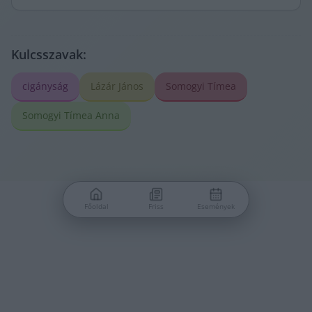
Kulcsszavak:
cigányság
Lázár János
Somogyi Tímea
Somogyi Tímea Anna
Főoldal
Friss
Események