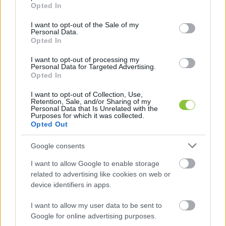
grant or deny consent to Google and its third-party tags to
helyzetben tiszteletben tartom. És tudom, soha 
Opted In
use your data for below specified purposes in below Google
nem voltam kevesebb vagy több attól, hogy 
consent section.
I want to opt-out of the Sale of my
Personal Data.
valaki valamit gondol rólam. Senki nem lesz 
Opted In
azért kevésbé értékes, mert cigánynak született!
I want to opt-out of processing my
Personal Data for Targeted Advertising.
Opted In
HIRDETÉS
I want to opt-out of Collection, Use,
Retention, Sale, and/or Sharing of my
Personal Data that Is Unrelated with the
Purposes for which it was collected.
Opted Out
Google consents
I want to allow Google to enable storage
related to advertising like cookies on web or
device identifiers in apps.
Már nagyon régen, talán tíz éve is van már, hogy 
készült velem egy beszélgetés. Ami aztán úgy 
I want to allow my user data to be sent to
Google for online advertising purposes.
lett ajánlva: „Timi, aki azért ment egyetemre, 