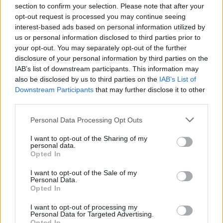
section to confirm your selection. Please note that after your
opt-out request is processed you may continue seeing
interest-based ads based on personal information utilized by
us or personal information disclosed to third parties prior to
your opt-out. You may separately opt-out of the further
disclosure of your personal information by third parties on the
IAB’s list of downstream participants. This information may
Previous slide
Next sli
also be disclosed by us to third parties on the
IAB’s List of
Downstream Participants
that may further disclose it to other
third parties.
Please note that this website/app uses one or more Google
Personal Data Processing Opt Outs
services and may gather and store information including but
not limited to your visit or usage behaviour. You may click to
I want to opt-out of the Sharing of my
personal data.
grant or deny consent to Google and its third-party tags to
Opted In
use your data for below specified purposes in below Google
consent section.
I want to opt-out of the Sale of my
Personal Data.
Opted In
I want to opt-out of processing my
Új galéria
Personal Data for Targeted Advertising.
Opted In