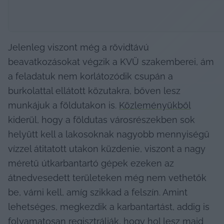
Jelenleg viszont még a rövidtávú 
beavatkozásokat végzik a KVÜ szakemberei, ám 
a feladatuk nem korlátozódik csupán a 
burkolattal ellátott közutakra, bőven lesz 
munkájuk a földutakon is. 
Közleményükből
kiderül, hogy a földutas városrészekben sok 
helyütt kell a lakosoknak nagyobb mennyiségű 
vízzel átitatott utakon küzdenie, viszont a nagy 
méretű útkarbantartó gépek ezeken az 
átnedvesedett területeken még nem vethetők 
be, várni kell, amíg szikkad a felszín. Amint 
lehetséges, megkezdik a karbantartást, addig is 
folyamatosan regisztrálják, hogy hol lesz majd 