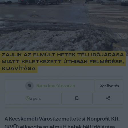
Zajlik az elmúlt hetek téli időjárása
miatt keletkezett úthibák felmérése,
kijavítása
Barna Imre Yossarian
Követés
B
I
2
perc
A Kecskeméti Városüzemeltetési Nonprofit Kft. 
(KVÜ) elkezdte az elmúlt hetek téli időjárása 