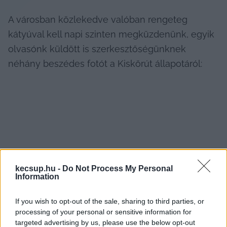
A városban közlekedve valóban rengeteg 
kátyúval kell napi szinten megküzdenünk, egyik 
olvasónk küldött is szerkesztőségünknek 
néhány beszédes fotót a Kiskörút állapotáról:
kecsup.hu -
Do Not Process My Personal
Information
1
 / 
27
If you wish to opt-out of the sale, sharing to third parties, or
processing of your personal or sensitive information for
targeted advertising by us, please use the below opt-out