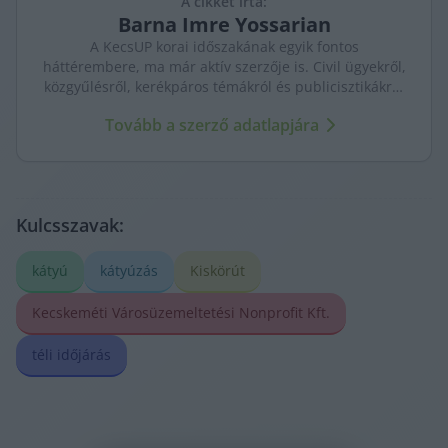
A cikket írta:
Barna
Imre Yossarian
A KecsUP korai időszakának egyik fontos
háttérembere, ma már aktív szerzője is. Civil ügyekről,
közgyűlésről, kerékpáros témákról és publicisztikákról
ír – helyismerettel, önálló hangon.
Tovább a szerző adatlapjára
Kulcsszavak:
kátyú
kátyúzás
Kiskörút
Kecskeméti Városüzemeltetési Nonprofit Kft.
téli időjárás