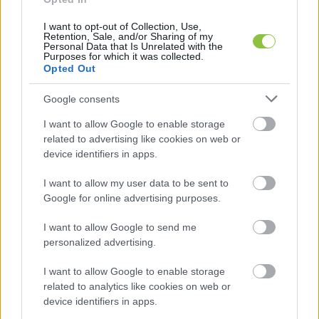
I want to opt-out of Collection, Use,
Retention, Sale, and/or Sharing of my
Personal Data that Is Unrelated with the
Purposes for which it was collected.
Opted Out
Google consents
I want to allow Google to enable storage
Korábban 
beszámoltunk
 arról is, hogy a Kiskörút 
related to advertising like cookies on web or
komolyabb ráncfelvarrásáról, felújításáról 
device identifiers in apps.
döntöttek a városi közgyűlésben, amely 
I want to allow my user data to be sent to
munkálatok a tervek szerint az idei évben 
Google for online advertising purposes.
zajlanak majd le, előreláthatóan a nyári 
I want to allow Google to send me
hónapokra időzítve.
personalized advertising.
I want to allow Google to enable storage
related to analytics like cookies on web or
device identifiers in apps.