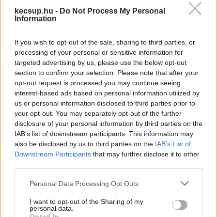
társult, addig 2025-ben a lista alapján 5365,12 
kecsup.hu -
Do Not Process My Personal
milliárd forintnyi beruházáshoz 547,8 milliárd 
Information
forint támogatás kapcsolódik.
If you wish to opt-out of the sale, sharing to third parties, or
processing of your personal or sensitive information for
targeted advertising by us, please use the below opt-out
section to confirm your selection. Please note that after your
A 2025-ös csomag súlypontja a nagy tőkeigényű 
opt-out request is processed you may continue seeing
feldolgozóipari projektek felé tolódott, azon 
interest-based ads based on personal information utilized by
us or personal information disclosed to third parties prior to
belül is az akkumulátor–e-mobilitási értéklánc 
your opt-out. You may separately opt-out of the further
dominált. Azaz a teljes 5365 milliárdos 
disclosure of your personal information by third parties on the
beruházási állomány több mint fele egyetlen 
IAB’s list of downstream participants. This information may
also be disclosed by us to third parties on the
IAB’s List of
projekthez kötődik: a Contemporary Amperex 
Downstream Participants
that may further disclose it to other
Technology Hungary (CATL) 2712,6 milliárd 
third parties.
forintos új akkumulátorüzeme önmagában a 
Please note that this website/app uses one or more Google
Personal Data Processing Opt Outs
teljes beruházási volumen 50,6 százalékát adja.
services and may gather and store information including but
not limited to your visit or usage behaviour. You may click to
I want to opt-out of the Sharing of my
personal data.
grant or deny consent to Google and its third-party tags to
Opted In