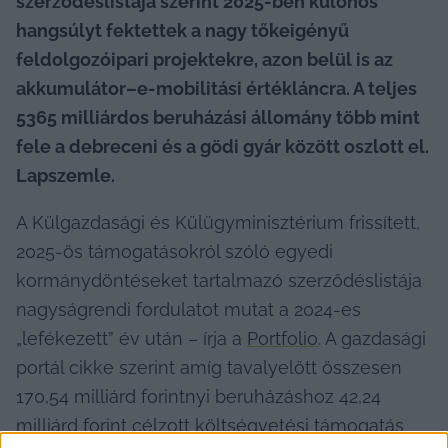
szerződéslistája szerint 2025-ben különös 
hangsúlyt fektettek a nagy tőkeigényű 
feldolgozóipari projektekre, azon belül is az 
akkumulátor–e-mobilitási értékláncra. A teljes 
5365 milliárdos beruházási állomány több mint 
fele a debreceni és a gödi gyár között oszlott el. 
Lapszemle.
A Külgazdasági és Külügyminisztérium frissített, 
2025-ös támogatásokról szóló egyedi 
kormánydöntéseket tartalmazó szerződéslistája 
nagyságrendi fordulatot mutat a 2024-es 
„lefékezett” év után – írja a 
Portfolio
. A gazdasági 
portál cikke szerint amíg tavalyelőtt összesen 
170,54 milliárd forintnyi beruházáshoz 42,24 
milliárd forint célzott költségvetési támogatás 