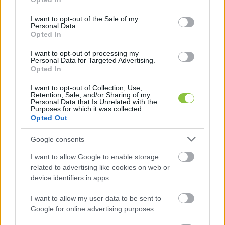
use your data for below specified purposes in below Google
consent section.
I want to opt-out of the Sale of my
Personal Data.
Opted In
I want to opt-out of processing my
Personal Data for Targeted Advertising.
A másik óriásnak pedig – írja a Portfolio – a 
Opted In
Samsung SDI gödi akkumulátorgyártó 
I want to opt-out of Collection, Use,
üzemének fejlesztésére adott támogatás 
Retention, Sale, and/or Sharing of my
Personal Data that Is Unrelated with the
mutatkozott: a dél-koreai cég 954,94 milliárd 
Purposes for which it was collected.
Opted Out
forintos kapacitásbővítéshez 133,02 milliárd 
forintos támogatás társul (13,9 százalék 
Google consents
intenzitás), ami a teljes támogatási összeg 24,3 
I want to allow Google to enable storage
százaléka.
related to advertising like cookies on web or
device identifiers in apps.
Botrány a gödi akkugyárban
I want to allow my user data to be sent to
Google for online advertising purposes.
Mindez különösen érdekes egy minap 