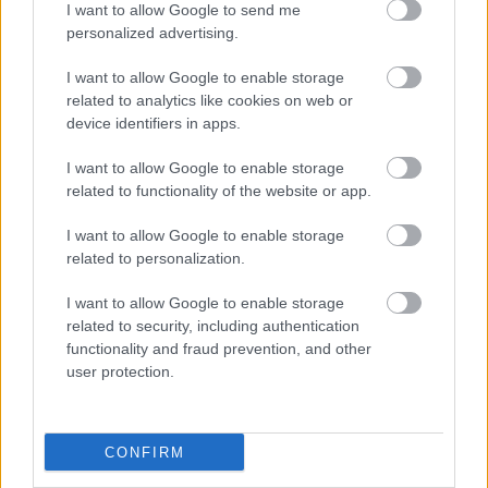
I want to allow Google to send me
kiszivárgott botrány fényében, miszerint a 
gödi 
personalized advertising.
Samsung-gyárban
 dolgozó munkásoknak – 
I want to allow Google to enable storage
állítólag a kormány tudtával – súlyosan mérgező, 
related to analytics like cookies on web or
rákkeltő környezetben kellett dolgozniuk, és 
device identifiers in apps.
hogy egy belső jelentés szerint egy ukrán 
I want to allow Google to enable storage
állampolgárságú munkavállalónál 510-szeres 
related to functionality of the website or app.
határérték-túllépést mutattak ki. Valamint hogy a 
I want to allow Google to enable storage
cég a tömeges pozitív tesztekre mindössze a 
related to personalization.
dolgozók részlegek közötti áthelyezésével 
I want to allow Google to enable storage
reagált.
related to security, including authentication
functionality and fraud prevention, and other
Mindeközben Szijjártó Péter, külgazdasági és 
user protection.
külügyminiszter minden fórumon tagadja, hogy 
tudott volna a gödi esetről. Legutóbb például 
egy 
interjúban
 jelentette ki, hogy „a 
CONFIRM
kormányhivatal, a környezetvédelmi hatóság 