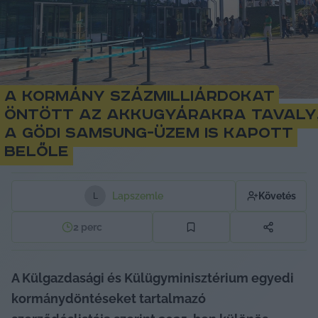
A kormány százmilliárdokat
öntött az akkugyárakra tavaly
a gödi Samsung-üzem is kapott
belőle
Lapszemle
Követés
L
2
perc
A Külgazdasági és Külügyminisztérium egyedi 
kormánydöntéseket tartalmazó 