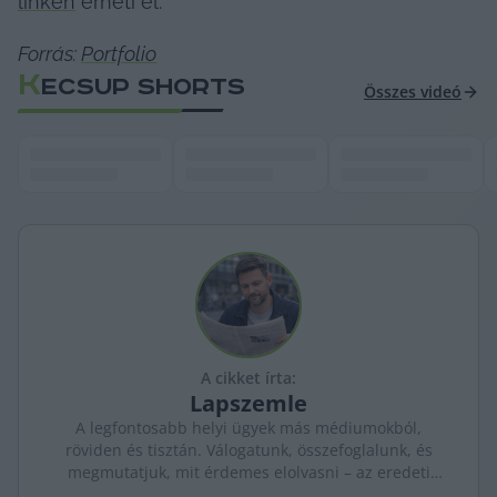
linken
 érheti el.
Forrás: 
Portfolio
K
ECSUP SHORTS
Összes videó
A cikket írta:
Lapszemle
A legfontosabb helyi ügyek más médiumokból,
röviden és tisztán. Válogatunk, összefoglalunk, és
megmutatjuk, mit érdemes elolvasni – az eredeti
forrásokra mutatva. Gyors tájékozódás, egy helyen.