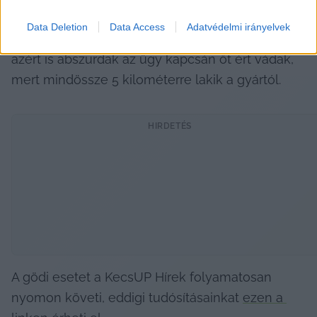
világosan kimondták, hogy semmilyen 
Data Deletion
Data Access
Adatvédelmi irányelvek
szennyezés nem történt”, és szerinte már csak 
azért is abszurdak az ügy kapcsán őt ért vádak, 
mert mindössze 5 kilométerre lakik a gyártól.
HIRDETÉS
A gödi esetet a KecsUP Hírek folyamatosan 
nyomon követi, eddigi tudósításainkat 
ezen a 