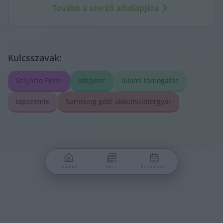
Tovább a szerző adatlapjára
Kulcsszavak:
Szíjjártó Péter
közpénz
állami támogatás
lapszemle
Samsung gödi akkumulátorgyár
Főoldal
Friss
Események