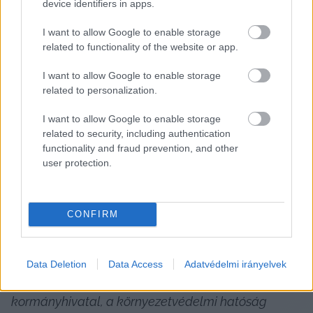
vonatkozó panaszokat figyelmen kívül hagyó 
device identifiers in apps.
hatóságokról is.
I want to allow Google to enable storage
related to functionality of the website or app.
Szijjártó Péter reagált: hányszor kell még 
I want to allow Google to enable storage
megmondanom, hogy nem?
related to personalization.
Mindeközben újra megszólalt a gyárral 
I want to allow Google to enable storage
related to security, including authentication
kapcsolatban Szijjártó Péter. A külgazdasági és 
functionality and fraud prevention, and other
külügyminiszter az ÖT Youtube-csatorna, 
user protection.
Szemben Kócziánnal című 
műsorának
nyilatkozva kijelentette, hogy határozottan 
CONFIRM
visszautasít minden sajtóban megjelent, a gödi 
ügy kapcsán ellene irányuló állítást. 
„Soha nem 
volt olyan kormányülés, amiről ír a Telex”
 – 
Data Deletion
Data Access
Adatvédelmi irányelvek
mondta, majd hangsúlyozta azt is, hogy 
„a 
kormányhivatal, a környezetvédelmi hatóság 