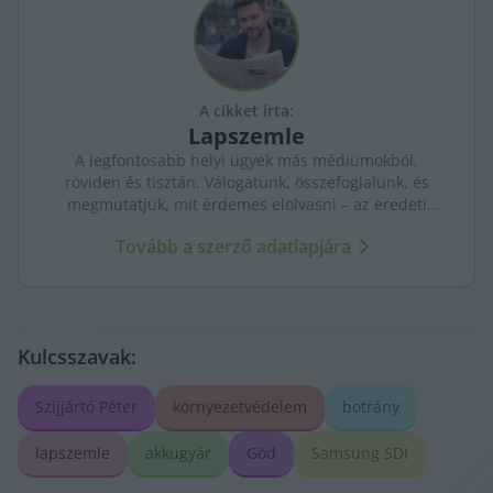
A cikket írta:
Lapszemle
A legfontosabb helyi ügyek más médiumokból,
röviden és tisztán. Válogatunk, összefoglalunk, és
megmutatjuk, mit érdemes elolvasni – az eredeti
forrásokra mutatva. Gyors tájékozódás, egy helyen.
Tovább a szerző adatlapjára
Kulcsszavak:
Szíjjártó Péter
környezetvédelem
botrány
lapszemle
akkugyár
Göd
Samsung SDI