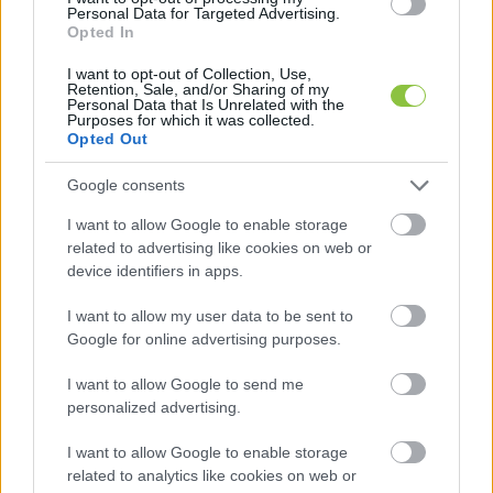
Personal Data for Targeted Advertising.
Opted In
I want to opt-out of Collection, Use,
További érdekesség, hogy a HVG készített egy 
Retention, Sale, and/or Sharing of my
Personal Data that Is Unrelated with the
videót
 is a gödi Samsung-gyár ügye kapcsán, 
Purposes for which it was collected.
Opted Out
amelyben többek között a Göd-ÉRT 
Környezetvédelmi és Városvédő Egyesület tagjai 
Google consents
szólalnak meg. A riportból kiderül, hogy a 
I want to allow Google to enable storage
környezetvédelmi szennyezés már a város 
related to advertising like cookies on web or
lakosságszámára is kihat, az egyesület alapítói 
device identifiers in apps.
közül többen már nem is laknak a településen. 
I want to allow my user data to be sent to
De szó esik a videóban arról is, hogy egy 
Google for online advertising purposes.
kertvárosi kút vizében mérgező vegyi anyagot 
I want to allow Google to send me
mutattak ki, hogy egy bicikliutat fehér por fedett, 
personalized advertising.
valamint arról, hogy az utcákat milyen hab 
I want to allow Google to enable storage
árasztotta el korábban. Valamint az erre 
related to analytics like cookies on web or