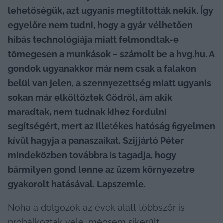
lehetőségük, azt ugyanis megtiltották nekik. Így 
egyelőre nem tudni, hogy a gyár vélhetően 
hibás technológiája miatt felmondtak-e 
tömegesen a munkások – számolt be a hvg.hu. A 
gondok ugyanakkor már nem csak a falakon 
belül van jelen, a szennyezettség miatt ugyanis 
sokan már elköltöztek Gödről, ám akik 
maradtak, nem tudnak kihez fordulni 
segítségért, mert az illetékes hatóság figyelmen 
kívül hagyja a panaszaikat. Szijjártó Péter 
mindeközben továbbra is tagadja, hogy 
bármilyen gond lenne az üzem környezetre 
gyakorolt hatásával. Lapszemle.
Noha a dolgozók az évek alatt többször is 
próbálkoztak vele, mégsem sikerült 