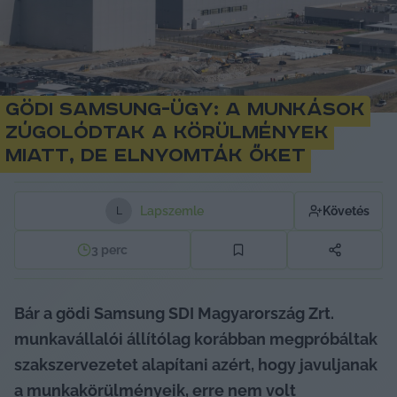
Gödi Samsung-ügy: a munkások
zúgolódtak a körülmények
miatt, de elnyomták őket
Lapszemle
Követés
L
3
perc
Bár a gödi Samsung SDI Magyarország Zrt. 
munkavállalói állítólag korábban megpróbáltak 
szakszervezetet alapítani azért, hogy javuljanak 
a munkakörülményeik, erre nem volt 