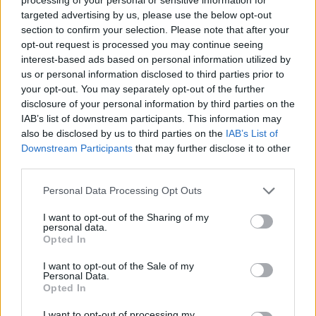
Szakszervezeti Szövetségének (VDSZ ) elnöke, 
targeted advertising by us, please use the below opt-out
section to confirm your selection. Please note that after your
Székely Tamás, aki elmondta: irtották, üldözték 
opt-out request is processed you may continue seeing
azokat, akik szakszervezetet akartak alapítani, 
interest-based ads based on personal information utilized by
us or personal information disclosed to third parties prior to
többen el is veszítették az állásukat emiatt. 
your opt-out. You may separately opt-out of the further
Mások pedig a megfélemlítés hatására egy idő 
disclosure of your personal information by third parties on the
után már a telefont sem vették fel. Így a VDSZ is 
IAB’s list of downstream participants. This information may
also be disclosed by us to third parties on the
IAB’s List of
a kapun kívül rekedt, nem tudott segítséget 
Downstream Participants
that may further disclose it to other
nyújtani a dolgozóknak. Székely Tamás végül 
third parties.
megjegyezte, a dél-koreai cég célja az volt, 
Please note that this website/app uses one or more Google
Personal Data Processing Opt Outs
hogy ne derüljenek ki a hiányosságok, ami 
services and may gather and store information including but
not limited to your visit or usage behaviour. You may click to
I want to opt-out of the Sharing of my
jelentős versenyelőnyt eredményez a többi 
personal data.
grant or deny consent to Google and its third-party tags to
akkumulátorgyárral szemben.
Opted In
use your data for below specified purposes in below Google
consent section.
I want to opt-out of the Sale of my
Personal Data.
Opted In
I want to opt-out of processing my