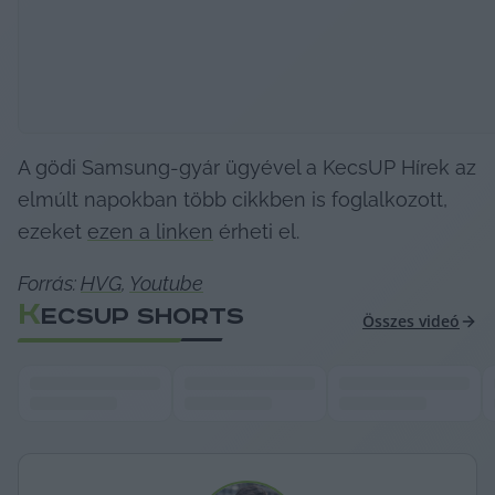
A gödi Samsung-gyár ügyével a KecsUP Hírek az 
elmúlt napokban több cikkben is foglalkozott, 
ezeket 
ezen a linken
 érheti el.
Forrás: 
HVG
, 
Youtube
K
ECSUP SHORTS
Összes videó