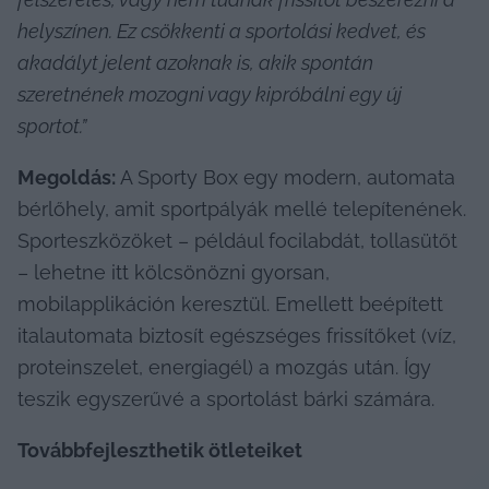
helyszínen. Ez csökkenti a sportolási kedvet, és 
akadályt jelent azoknak is, akik spontán 
szeretnének mozogni vagy kipróbálni egy új 
sportot.”
Megoldás:
 A Sporty Box egy modern, automata 
bérlőhely, amit sportpályák mellé telepítenének. 
Sporteszközöket – például focilabdát, tollasütőt 
– lehetne itt kölcsönözni gyorsan, 
mobilapplikáción keresztül. Emellett beépített 
italautomata biztosít egészséges frissítőket (víz, 
proteinszelet, energiagél) a mozgás után. Így 
teszik egyszerűvé a sportolást bárki számára.
Továbbfejleszthetik ötleteiket