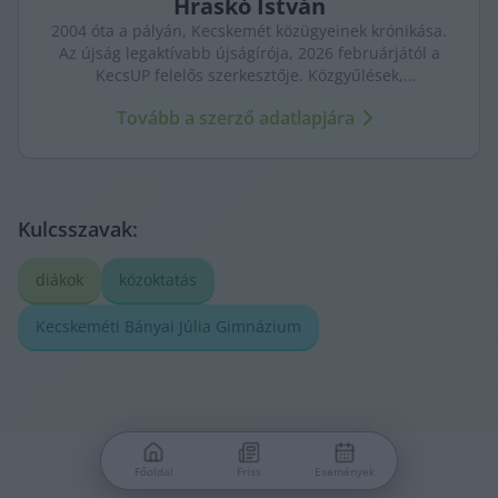
Hraskó
István
2004 óta a pályán, Kecskemét közügyeinek krónikása.
Az újság legaktívabb újságírója, 2026 februárjától a
KecsUP felelős szerkesztője. Közgyűlések,
tényfeltárások, emberi sorsok – riportjaiban a város
Tovább a szerző adatlapjára
arca és a háttérben élők történetei egyszerre jelennek
meg.
Kulcsszavak:
diákok
közoktatás
Kecskeméti Bányai Júlia Gimnázium
Főoldal
Friss
Események