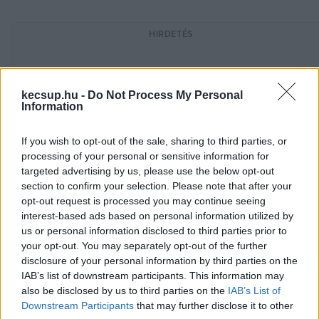
HIRDETÉS
kecsup.hu -
Do Not Process My Personal
Information
If you wish to opt-out of the sale, sharing to third parties, or
processing of your personal or sensitive information for
targeted advertising by us, please use the below opt-out
A Bányai Júlia Gimnázium három döntőbe jutott 
section to confirm your selection. Please note that after your
opt-out request is processed you may continue seeing
csapata a Micélium, a Motipad és a Sport For All. 
interest-based ads based on personal information utilized by
us or personal information disclosed to third parties prior to
A kecskeméti fiatalok az alábbi ötleteket 
your opt-out. You may separately opt-out of the further
dolgozzák ki a kihívás során:
disclosure of your personal information by third parties on the
IAB’s list of downstream participants. This information may
also be disclosed by us to third parties on the
IAB’s List of
Micélium
Downstream Participants
that may further disclose it to other