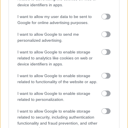
device identifiers in apps.
környezetre. Ennek köszönhetően plusz 
csomagolói réteget is lehet adni a termékekhez, 
I want to allow my user data to be sent to
Google for online advertising purposes.
hiszen a lebomló anyag nem szennyezi a 
természetet.
I want to allow Google to send me
personalized advertising.
Motipad
I want to allow Google to enable storage
related to analytics like cookies on web or
Problémafelvetés:
„Az időseknek nagyon sok 
device identifiers in apps.
problémájuk van. Elmagányosodás 
I want to allow Google to enable storage
veszélyeztetheti őket, mentális egészségük és 
related to functionality of the website or app.
fizikai egészségük is romolhat, ha nincs meg a 
I want to allow Google to enable storage
megfelelő ellátás/figyelem.”
related to personalization.
Megoldás:
 A „kihasználatlan” köztéri padokra 
I want to allow Google to enable storage
related to security, including authentication
olyan hangdobozokat szerelnének, amelyek 
functionality and fraud prevention, and other
előre felvett, idősek által elmondott tanácsokat, 