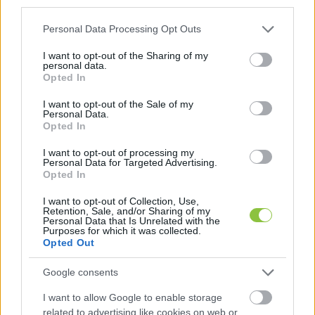
third parties.
Problémafelvetés:
„A világban rengeteg szemét 
Please note that this website/app uses one or more Google
Personal Data Processing Opt Outs
services and may gather and store information including but
keletkezik a túlcsomagolás miatt, pedig ennek 
not limited to your visit or usage behaviour. You may click to
I want to opt-out of the Sharing of my
töredéke is lehetne. Sok élelmiszer csomagolását 
personal data.
grant or deny consent to Google and its third-party tags to
Opted In
tévesen tisztának gondoljuk, pedig a boltban 
use your data for below specified purposes in below Google
consent section.
koszos kézzel megfogják őket, így a felületükről 
I want to opt-out of the Sale of my
Personal Data.
könnyen baktériumok kerülhetnek a 
Opted In
szervezetünkbe.”
I want to opt-out of processing my
Personal Data for Targeted Advertising.
Opted In
I want to opt-out of Collection, Use,
Retention, Sale, and/or Sharing of my
Personal Data that Is Unrelated with the
Purposes for which it was collected.
Opted Out
Megoldás:
 Megoldásként egy újrahasznosítható, 
Google consents
megújuló forrásból készült papíralternatívát 
I want to allow Google to enable storage
fejlesztettek ki, amely jóval kisebb terhet ró a 
related to advertising like cookies on web or