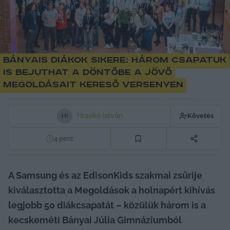
Bányais diákok sikere: három csapatuk
is bejuthat a döntőbe a jövő
megoldásait kereső versenyen
Hraskó István
Követés
H
I
4
perc
A Samsung és az EdisonKids szakmai zsűrije 
kiválasztotta a Megoldások a holnapért kihívás 
legjobb 50 diákcsapatát – közülük három is a 
kecskeméti Bányai Júlia Gimnáziumból 