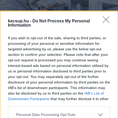
kecsup.hu -
Do Not Process My Personal
Information
If you wish to opt-out of the sale, sharing to third parties, or
Gödi rákgyár-botrány: az
processing of your personal or sensitive information for
ellenőrzések előtt elszállították a
targeted advertising by us, please use the below opt-out
veszélyes anyagokat
section to confirm your selection. Please note that after your
opt-out request is processed you may continue seeing
Magyar Péter, a Tisza Párt elnöke bemutatta a gödi
interest-based ads based on personal information utilized by
akkumulátorgyár botrányában érintett egyik munkavállaló
us or personal information disclosed to third parties prior to
személyes történetét. Eszerint a veszélyes
your opt-out. You may separately opt-out of the further
disclosure of your personal information by third parties on the
IAB’s list of downstream participants. This information may
Latyák Balázs
2026. 02. 26.
L
B
also be disclosed by us to third parties on the
IAB’s List of
Downstream Participants
that may further disclose it to other
third parties.
Please note that this website/app uses one or more Google
Personal Data Processing Opt Outs