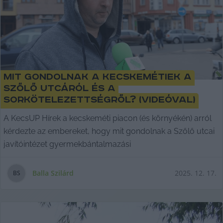
Mit gondolnak a kecskemétiek a
Szőlő utcáról és a
sorkötelezettségről? (videóval)
A KecsUP Hírek a kecskeméti piacon (és környékén) arról
kérdezte az embereket, hogy mit gondolnak a Szőlő utcai
javítóintézet gyermekbántalmazási
Balla Szilárd
2025. 12. 17.
B
S