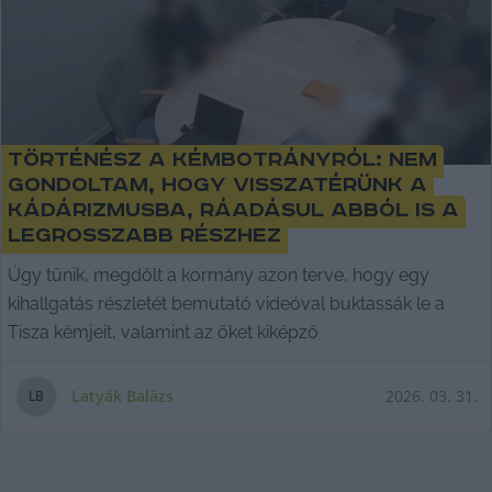
Történész a kémbotrányról: nem
gondoltam, hogy visszatérünk a
kádárizmusba, ráadásul abból is a
legrosszabb részhez
Úgy tűnik, megdőlt a kormány azon terve, hogy egy
kihallgatás részletét bemutató videóval buktassák le a
Tisza kémjeit, valamint az őket kiképző
Latyák Balázs
2026. 03. 31.
L
B