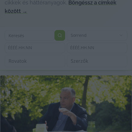
cikkek és háttéranyagok.
Böngéssz a címkék
között
→
Sorrend
ÉÉÉÉ.HH.NN
ÉÉÉÉ.HH.NN