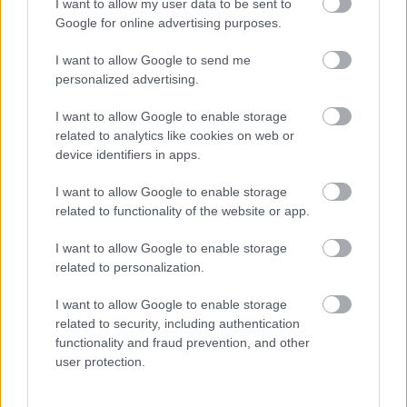
I want to allow my user data to be sent to
Google for online advertising purposes.
I want to allow Google to send me
personalized advertising.
I want to allow Google to enable storage
related to analytics like cookies on web or
device identifiers in apps.
I want to allow Google to enable storage
related to functionality of the website or app.
I want to allow Google to enable storage
Gödi Samsung-ügy: a munkások
related to personalization.
zúgolódtak a körülmények miatt, de
elnyomták őket
I want to allow Google to enable storage
related to security, including authentication
Bár a gödi Samsung SDI Magyarország Zrt. munkavállalói
functionality and fraud prevention, and other
állítólag korábban megpróbáltak szakszervezetet alapítani
user protection.
azért, hogy javuljanak a