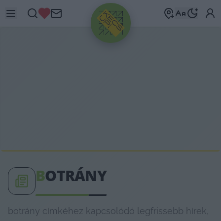
HIRDETÉS
B
OTRÁNY
botrány címkéhez kapcsolódó legfrissebb hírek,