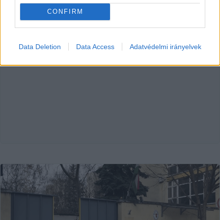
Lapszemle
2026. 02. 14.
L
CONFIRM
Data Deletion
Data Access
Adatvédelmi irányelvek
HIRDETÉS