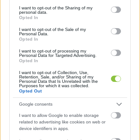
services and may gather and store information including but
not limited to your visit or usage behaviour. You may click to
I want to opt-out of the Sharing of my
personal data.
grant or deny consent to Google and its third-party tags to
Opted In
use your data for below specified purposes in below Google
consent section.
I want to opt-out of the Sale of my
Personal Data.
Opted In
I want to opt-out of processing my
Personal Data for Targeted Advertising.
Opted In
Oroszok vitték volna a magyar
zászlót a téli olimpia
I want to opt-out of Collection, Use,
Retention, Sale, and/or Sharing of my
záróünnepségén, végül lecserélték
Personal Data that Is Unrelated with the
őket
Purposes for which it was collected.
Opted Out
A magyar zászlóvivők személye vitát váltott ki, majd a
Magyar Olimpiai Bizottság (MOB) technikai problémára
Google consents
hivatkozva módosította a zászlóvivők személyét
I want to allow Google to enable storage
related to advertising like cookies on web or
device identifiers in apps.
Lapszemle
2026. 02. 23.
L