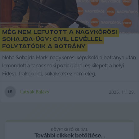
Még nem lefutott a nagykőrösi
Sohajda-ügy: civil levéllel
folytatódik a botrány
Noha Sohajda Márk, nagykőrösi képviselő a botránya után
lemondott a tanácsnoki pozíciójáról és kilépett a helyi
Fidesz-frakcióból, sokaknak ez nem elég.
Latyák Balázs
2025. 11. 29.
L
B
KÖVETKEZŐ OLDAL
További
cikkek
betöltése...