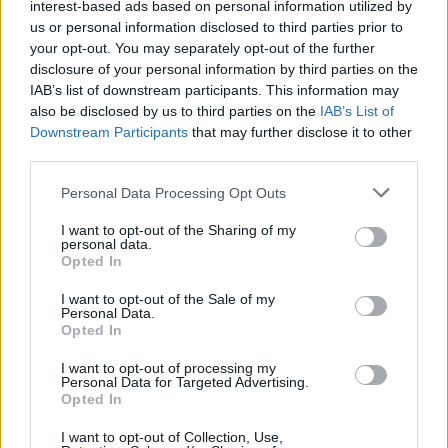
települések is akadnak, amelyek hatalmas 
interest-based ads based on personal information utilized by
us or personal information disclosed to third parties prior to
összeget kénytelenek fizetni a közösbe.
your opt-out. You may separately opt-out of the further
disclosure of your personal information by third parties on the
IAB’s list of downstream participants. This information may
also be disclosed by us to third parties on the
IAB’s List of
„Lassan nem sok döntési kompetenciánk marad itt 
Downstream Participants
that may further disclose it to other
third parties.
az épület (Városháza – a szerk.) falain belül”
 – 
mondta 2024 őszén 
Szemereyné Pataki Klaudia
Please note that this website/app uses one or more Google
Personal Data Processing Opt Outs
services and may gather and store information including but
fideszes polgármester a város alakuló 
not limited to your visit or usage behaviour. You may click to
I want to opt-out of the Sharing of my
personal data.
közgyűlésén. Szemereyné szokatlan 
grant or deny consent to Google and its third-party tags to
Opted In
use your data for below specified purposes in below Google
őszinteséggel utalt arra, hogy az önkormányzati 
consent section.
I want to opt-out of the Sale of my
feladatrendszer folyamatos átalakulása egyre 
Personal Data.
Opted In
szűkebb mozgásteret hagy a városvezetésnek, 
és ennek a problémának része a szolidaritási 
I want to opt-out of processing my
Personal Data for Targeted Advertising.
adó is.
Opted In
I want to opt-out of Collection, Use,