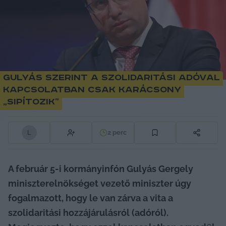
Gulyás szerint a szolidaritási adóval
kapcsolatban csak Karácsony
„sipítozik”
2
perc
L
A február 5-i kormányinfón Gulyás Gergely 
miniszterelnökséget vezető miniszter úgy 
fogalmazott, hogy le van zárva a vita a 
szolidaritási hozzájárulásról (adóról). 