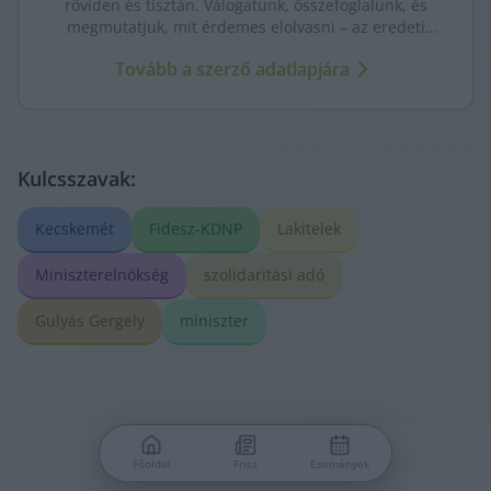
röviden és tisztán. Válogatunk, összefoglalunk, és
megmutatjuk, mit érdemes elolvasni – az eredeti
forrásokra mutatva. Gyors tájékozódás, egy helyen.
Tovább a szerző adatlapjára
Kulcsszavak:
Kecskemét
Fidesz-KDNP
Lakitelek
Miniszterelnökség
szolidaritási adó
Gulyás Gergely
miniszter
Főoldal
Friss
Események