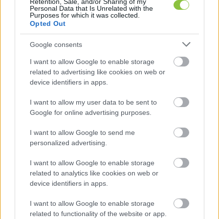
Retention, Sale, and/or Sharing of my
Personal Data that Is Unrelated with the
Purposes for which it was collected.
Opted Out
Google consents
Gulyás Gergely
 szerint mégis le van zárva a vita. 
I want to allow Google to enable storage
related to advertising like cookies on web or
A szerdán megjelent kormányrendelet 
device identifiers in apps.
keresztülhúzná Budapest jogi harcát a kormány 
által beszedni kívánt hozzájárulással 
I want to allow my user data to be sent to
Google for online advertising purposes.
kapcsolatban – írta a 
Telex
. A közmédia 
kérdésére az alkotmánybírósági döntést emelte 
I want to allow Google to send me
personalized advertising.
ki, szerinte ennek a friss rendelet megfelel, és a 
rendelet az alkotmánybírósági döntés 
I want to allow Google to enable storage
végrehajtását szolgálja.
related to analytics like cookies on web or
device identifiers in apps.
I want to allow Google to enable storage
Gulyás szerint a helyzet világos, és 
related to functionality of the website or app.