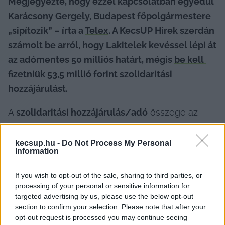
Megjegyezte, hogy ezzel kapcsolatban egyedül 
Karácsony Gergely, Budapest főpolgármestere 
„sipítozik” – írta a 
Telex
. A KecsUP Hírek szerdán 
számolt be arról, hogy 
Lakitelek kevéssel lépi át 
az adómentes 50 milliós határt, mégis 
be kell 
fizetniük 53,5 millió forint
 szolidaritási 
hozzájárulást.
A
 szolidaritási hozzájárulás/adó
 összege az 
évek során 
Kecskeméten
 is drámaian nőtt, 
számos közgyűlésen élénk vita bontakozott ki 
kecsup.hu -
Do Not Process My Personal
Information
ezzel kapcsolatosan korábban. Míg 2020-ban 1,4 
milliárd forintot fizetett a város, addig 2025-ben 
If you wish to opt-out of the sale, sharing to third parties, or
már 6,7 milliárdot, 2026-ra pedig a kötelezettség 
processing of your personal or sensitive information for
targeted advertising by us, please use the below opt-out
még tovább, 
7,6 milliárd forintra 
emelkedett
.
 De 
section to confirm your selection. Please note that after your
Kecskeméten kívül más Bács-Kiskun megyei 
opt-out request is processed you may continue seeing