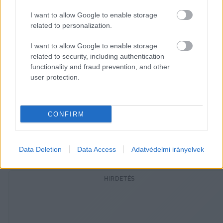
mindenkinek ki kell venni a részét a 
közteherviselésből.
I want to allow Google to enable storage
related to personalization.
I want to allow Google to enable storage
A miniszter szerint egy politikai vita zajlik, és 
related to security, including authentication
eljárási szabályokat, a hozzájárulás kiszabásának 
functionality and fraud prevention, and other
user protection.
módját kérdőjelezték meg a jogi eljárásban, az 
Alkotmánybíróság ezt a vitát zárta le. Gulyás egy 
ponton azt is megjegyezte, hogy Karácsony 
CONFIRM
Gergely sipítozik csak – írta a 
Telex
.
A Telex teljes cikke 
ITT OLVASHATÓ
.
Data Deletion
Data Access
Adatvédelmi irányelvek
HIRDETÉS