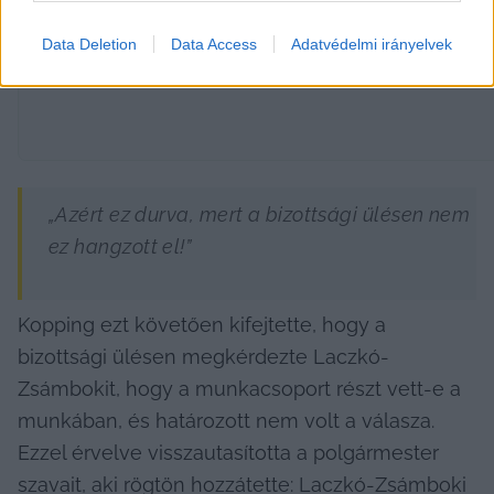
Data Deletion
Data Access
Adatvédelmi irányelvek
„Azért ez durva, mert a bizottsági ülésen nem 
ez hangzott el!”
Kopping ezt követően kifejtette, hogy a 
bizottsági ülésen megkérdezte Laczkó-
Zsámbokit, hogy a munkacsoport részt vett-e a 
munkában, és határozott nem volt a válasza. 
Ezzel érvelve visszautasította a polgármester 
szavait, aki rögtön hozzátette: Laczkó-Zsámboki 