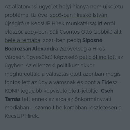
Az állatorvosi ügyelet helyi hiánya nem újkeletű 
probléma, tíz éve, 
2016-ban Hraskó István
újságíró (a KecsUP Hírek munkatársa) írt erről 
először, 2019-ben Süli Csontos Ottó (Jobbik) 
állt 
bele a témába
, 2021-ben pedig 
Siposné 
Bodrozsán Alexandr
a (Szövetség a Hírös 
Városért Egyesület) képviselő 
petíciót indított
 az 
ügyben. Az ellenzéki politikust akkor 
meghurcolták, a választás előtt azonban mégis 
fontos lett az ügy a városnak és pont a Fidesz-
KDNP legújabb képviselőjelölt-jelöltje, 
Cseh 
Tamás
 lett ennek az arca az önkormányzati 
médiában –
 számolt be korábban részletesen
 a 
KecsUP Hírek.