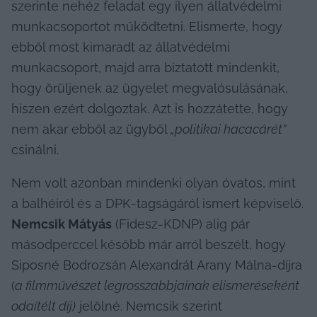
szerinte nehéz feladat egy ilyen állatvédelmi 
munkacsoportot működtetni. Elismerte, hogy 
ebből most kimaradt az állatvédelmi 
munkacsoport, majd arra biztatott mindenkit, 
hogy örüljenek az ügyelet megvalósulásának, 
hiszen ezért dolgoztak. Azt is hozzátette, hogy 
nem akar ebből az ügyből 
„politikai hacacárét”
csinálni.
Nem volt azonban mindenki olyan óvatos, mint 
a balhéiról és a DPK-tagságáról ismert képviselő. 
Nemcsik Mátyás
 (Fidesz-KDNP) alig pár 
másodperccel később már arról beszélt, hogy 
Siposné Bodrozsán Alexandrát Arany Málna-díjra 
(
a filmművészet legrosszabbjainak elismeréseként 
odaítélt díj)
 jelölné. Nemcsik szerint 