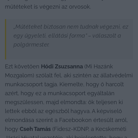
műtéteket is végezni az orvosok.
„Műtéteket biztosan nem tudnak végezni, ez 
egy ügyeleti, ellátási forma” – válaszolt a 
polgármester.
Ezt követően 
Hódi Zsuzsanna
 (Mi Hazánk 
Mozgalom) szólalt fel, aki szintén az állatvédelmi 
munkacsoport tagja. Kiemelte, hogy ő harcolt 
azért, hogy ez a munkacsoport egyáltalán 
megszülessen, majd elmondta: ők teljesen ki 
lettek ebből az egészből hagyva. A képviselő 
elmondása szerint a Facebookon értesült arról, 
hogy 
Cseh Tamás
 (Fidesz-KDNP, a Kecskeméti 
Járási Hivatal vezetője, aki bejelentette, hogy a 