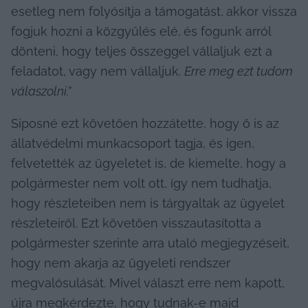
esetleg nem folyósítja a támogatást,
akkor vissza 
fogjuk hozni a közgyűlés elé,
és fogunk arról 
dönteni, hogy teljes összeggel vállaljuk ezt a 
feladatot,
vagy nem vállaljuk. 
Erre meg ezt tudom 
válaszolni.”
Siposné ezt követően hozzátette, hogy ő is az 
állatvédelmi munkacsoport tagja, és igen, 
felvetették az ügyeletet is, de kiemelte, hogy a 
polgármester nem volt ott, így nem tudhatja, 
hogy részleteiben nem is tárgyaltak az ügyelet 
részleteiről. Ezt követően visszautasította a 
polgármester szerinte arra utaló megjegyzéseit, 
hogy nem akarja az ügyeleti rendszer 
megvalósulását. Mivel választ erre nem kapott, 
újra megkérdezte, hogy tudnak-e majd 