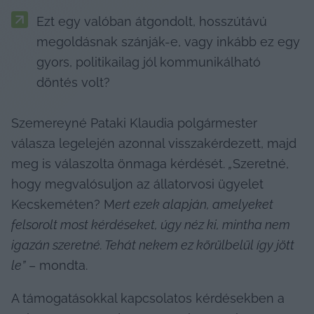
Ezt egy valóban átgondolt, hosszútávú 
megoldásnak szánják-e, vagy inkább ez egy 
gyors, politikailag jól kommunikálható 
döntés volt?
Szemereyné Pataki Klaudia polgármester 
válasza legelején azonnal visszakérdezett, majd 
meg is válaszolta önmaga kérdését. 
„
Szeretné, 
hogy megvalósuljon az állatorvosi ügyelet 
Kecskeméten? M
ert ezek alapján, amelyeket 
felsorolt most kérdéseket, úgy néz ki, mintha nem 
igazán szeretné. Tehát nekem ez körülbelül így jött 
le”
 – mondta.
A támogatásokkal kapcsolatos kérdésekben a 