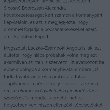
képviselői egyéni ambícióit. Ezt követően 
Siposné Bodrozsán Alexandra 
következetességet kért számon a kormánypárt 
képviselőin, és azt is megjegyezte, hogy 
örömmel fogadja a bocsánatkéréseket azért, 
amit korábban kapott.
Megszólalt Laczkó-Zsámboki Angéla is, aki azt 
állította, hogy hiába próbálták volna meg ezt 
akármilyen szinten is szervezni, itt avatkozott be 
ebbe a dologba a kormányhivatal embere. 
„Ő
tudta továbbvinni,
és ő próbálta ettől az 
alapítványtól a pénzt (megszerezni – a szerk.), 
ami az állatorvosi ügyeletnek a fenntartásához 
szükséges”
 – mondta. Kiemelte: nehéz 
helyzetben van, hiszen ellenzéki képviselőkkel 