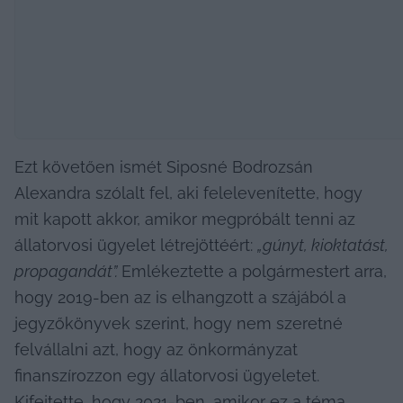
Ezt követően ismét Siposné Bodrozsán 
Alexandra szólalt fel, aki felelevenítette, hogy 
mit kapott akkor, amikor megpróbált tenni az 
állatorvosi ügyelet létrejöttéért: 
„gúnyt, kioktatást, 
propagandát”. 
Emlékeztette a polgármestert arra, 
hogy 2019-ben az is elhangzott a szájából a 
jegyzőkönyvek szerint, hogy nem szeretné 
felvállalni azt, hogy az önkormányzat 
finanszírozzon egy állatorvosi ügyeletet. 
Kifejtette, hogy 2021-ben, amikor ez a téma 