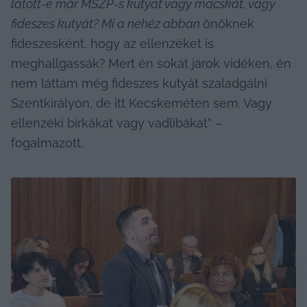
látott-e már MSZP-s kutyát vagy macskát, vagy 
fideszes kutyát? Mi a nehéz abban 
önöknek 
fideszesként, hogy az ellenzéket is 
meghallgassák?
Mert én sokat járok vidéken, én 
nem láttam még fideszes kutyát szaladgálni 
Szentkirályon, de itt Kecskeméten sem. Vagy 
ellenzéki birkákat vagy vadlibákat” – 
fogalmazott.