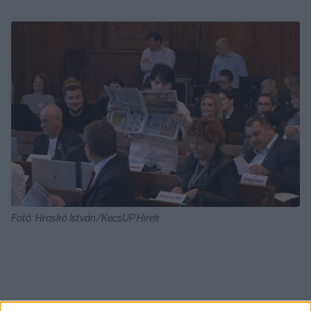
Fotó: Hraskó István/KecsUP Hírek