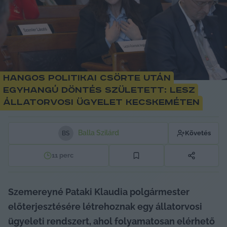
Hangos politikai csörte után
egyhangú döntés született: lesz
állatorvosi ügyelet Kecskeméten
Balla Szilárd
Követés
B
S
11
perc
Szemereyné Pataki Klaudia polgármester 
előterjesztésére létrehoznak egy állatorvosi 
ügyeleti rendszert, ahol folyamatosan elérhető 