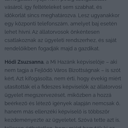
vásárol, így feltételeket sem szabhat, és 
időkorlát sincs meghatározva. Lesz ugyanakkor 
egy központi telefonszám, amelyet baj esetén 
lehet hívni. Az állatorvosok önkéntesen 
csatlakoznak az ügyeleti rendszerhez, és saját 
rendelőikben fogadják majd a gazdikat.
Hódi Zsuzsanna
, a Mi Hazánk képviselője – aki 
nem tagja a Fejlődő Város Bizottságnak – is szót 
kért. Azt kifogásolta, nem érti, hogy évekig miért 
utasították el a fideszes képviselők az állatorvosi 
ügyelet megszervezését, miközben a hozzá 
beérkező és létező igények alapján nemcsak ő, 
hanem más ellenzéki képviselő is többször 
kezdeményezte az ügyeletet. Szóvá tette azt is, 