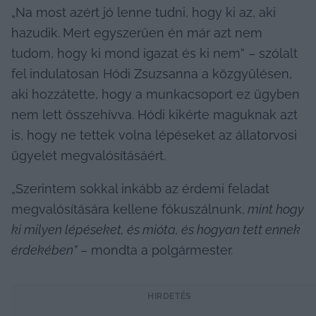
„Na most azért jó lenne tudni, hogy ki az, aki 
hazudik.
Mert egyszerűen én már azt nem 
tudom, hogy ki mond igazat és ki nem” – szólalt 
fel indulatosan Hódi Zsuzsanna a közgyűlésen, 
aki hozzátette, hogy a munkacsoport ez ügyben 
nem lett összehívva. Hódi kikérte maguknak azt 
is, hogy ne tettek volna lépéseket az állatorvosi 
ügyelet megvalósításáért. 
„Szerintem sokkal inkább az érdemi feladat 
megvalósítására kellene fókuszálnunk,
mint hogy 
ki milyen lépéseket, és mióta, és hogyan tett ennek 
érdekében”
 – mondta a polgármester.
HIRDETÉS