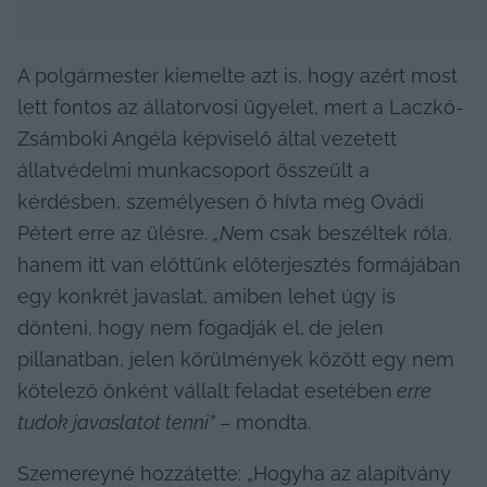
A polgármester kiemelte azt is, hogy azért most 
lett fontos az állatorvosi ügyelet, mert a Laczkó-
Zsámboki Angéla képviselő által vezetett 
állatvédelmi munkacsoport összeült a 
kérdésben, személyesen ő hívta meg Ovádi 
Pétert erre az ülésre. 
„N
em csak beszéltek róla, 
hanem itt van előttünk előterjesztés formájában
egy konkrét javaslat, amiben lehet úgy is 
dönteni, hogy nem fogadják el,
de jelen 
pillanatban, jelen körülmények között egy nem 
kötelező önként vállalt feladat esetében
erre 
tudok javaslatot tenni”
 – mondta. 
Szemereyné hozzátette: „Hogyha az alapítvány 