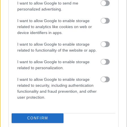
I want to allow Google to send me
hivatal vezetőjét (aki hangsúlyozzuk: már a 
personalized advertising.
Fidesz-KDNP jelölt-jelöltje, így nehezebb lehet 
I want to allow Google to enable storage
feltételezni esetenként a pártatlanságát – a 
related to analytics like cookies on web or
szerk.), és nem nyújtottak be támogatási 
device identifiers in apps.
kérelmet se az alapítványnak, amelytől most 
I want to allow Google to enable storage
segítséget vár az önkormányzat. Szemereyné 
related to functionality of the website or app.
kiemelte, hogy 
Laczkó-Zsámboki
, az 
I want to allow Google to enable storage
állatvédelmi munkacsoport vezetője az 
related to personalization.
ellenzéki képviselőkkel szemben nem írkált és 
I want to allow Google to enable storage
kérdezgetett, hanem végigvitte a folyamatot. 
related to security, including authentication
Ekkor Kopping Rita képviselő (Szövetség) szólt 
functionality and fraud prevention, and other
user protection.
közbe:
HIRDETÉS
CONFIRM