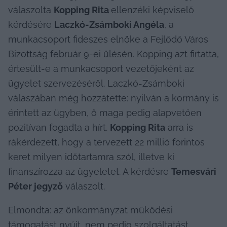
válaszolta 
Kopping Rita 
ellenzéki képviselő 
kérdésére 
Laczkó-Zsámboki Angéla
, a 
munkacsoport fideszes elnöke a Fejlődő Város 
Bizottság február 9-ei ülésén. Kopping azt firtatta, 
értesült-e a munkacsoport vezetőjeként az 
ügyelet szervezéséről. Laczkó-Zsámboki 
válaszában még hozzátette: nyilván a kormány is 
érintett az ügyben, ő maga pedig alapvetően 
pozitívan fogadta a hírt. 
Kopping Rita
 arra is 
rákérdezett, hogy a tervezett 22 millió forintos 
keret milyen időtartamra szól, illetve ki 
finanszírozza az ügyeletet. A kérdésre 
Temesvári 
Péter jegyző
 válaszolt.
Elmondta: az önkormányzat működési 
támogatást nyújt, nem pedig szolgáltatást 