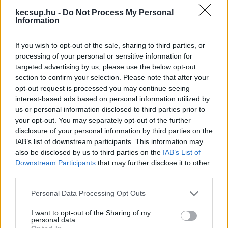
kecsup.hu -
Do Not Process My Personal
Information
„Miért is nem?
Talán azért, mert ez a nyolc 
állatorvos, ez a saját rendelőjébe fogja majd 
If you wish to opt-out of the sale, sharing to third parties, or
mindig ellátni az állatokat,
és nincsenek 
processing of your personal or sensitive information for
felkészülve rá? Mert csak ezért nem lesz majd 
targeted advertising by us, please use the below opt-out
section to confirm your selection. Please note that after your
nyilván műtét” – válaszolta meg saját kérdését a 
opt-out request is processed you may continue seeing
képviselő. Hódi ezt követően arról beszélt, hogy 
interest-based ads based on personal information utilized by
us or personal information disclosed to third parties prior to
információi szerint 400 ezer forintért vállalták 
your opt-out. You may separately opt-out of the further
havonta az állatorvosok az ügyeletet, ami nyolc 
disclosure of your personal information by third parties on the
fővel számolva havi 3,2 millió forintba fog kerülni. 
IAB’s list of downstream participants. This information may
also be disclosed by us to third parties on the
IAB’s List of
Felvetette azt is, hogy mi lesz akkor, ha elfogy a 
Downstream Participants
that may further disclose it to other
22 millió forint. Kiemelte: neki az kevés, hogy a 
third parties.
polgármester az mondja, hogy remélhetőleg 
Please note that this website/app uses one or more Google
Personal Data Processing Opt Outs
folytatódik az ügyelet. 
„Én nem remélni szeretném”
services and may gather and store information including but
not limited to your visit or usage behaviour. You may click to
I want to opt-out of the Sharing of my
– szögezte le.
personal data.
grant or deny consent to Google and its third-party tags to