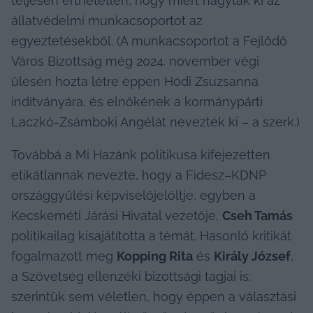
teljesen érthetetlen, hogy miért hagyták ki az 
állatvédelmi munkacsoportot az 
egyeztetésekből. (A munkacsoportot a Fejlődő 
Város Bizottság még 2024. november végi 
ülésén hozta létre éppen Hódi Zsuzsanna 
indítványára, és elnökének a kormánypárti 
Laczkó-Zsámboki Angélát nevezték ki – a szerk.)
Továbbá a Mi Hazánk politikusa kifejezetten 
etikátlannak nevezte, hogy a Fidesz–KDNP 
országgyűlési képviselőjelöltje, egyben a 
Kecskeméti Járási Hivatal vezetője, 
Cseh Tamás
politikailag kisajátította a témát. Hasonló kritikát 
fogalmazott meg 
Kopping Rita
 és 
Király József
, 
a Szövetség ellenzéki bizottsági tagjai is: 
szerintük sem véletlen, hogy éppen a választási 