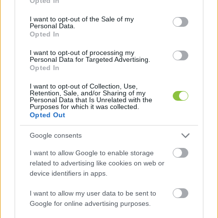
Opted In
use your data for below specified purposes in below Google
consent section.
Hódi képviselő kritikával illette azt is, hogy az 
I want to opt-out of the Sale of my
Personal Data.
ügyelet így nem teljes, hiszen annak non-
Opted In
stopnak kellene lennie, tehát hétvégén is és 
I want to opt-out of processing my
Personal Data for Targeted Advertising.
ünnepnapokon is működnie kellene.
Opted In
I want to opt-out of Collection, Use,
Retention, Sale, and/or Sharing of my
A Mi Hazánk Mozgalom politikusa szerint ennek 
Personal Data that Is Unrelated with the
Purposes for which it was collected.
nem így kellett volna megvalósulnia, hanem az 
Opted Out
állatvédelmi munkacsoporttal együtt kellett 
Google consents
volna ezt megtervezni, nem pedig 
kampánycélra felhasználni. Hódi 
„durvának és 
I want to allow Google to enable storage
related to advertising like cookies on web or
szégyenletesnek”
 nevezte a folyamatot.
device identifiers in apps.
A polgármester újra és újra azt hangoztatta, hogy 
I want to allow my user data to be sent to
az ellenzéki képviselők nem csinálták végig a 
Google for online advertising purposes.
folyamatot, azaz nem keresték meg a járási 