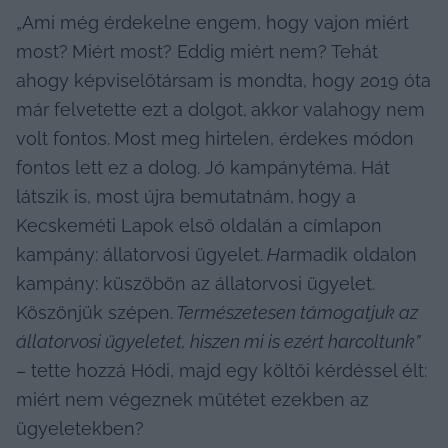
„Ami még érdekelne engem, hogy vajon miért 
most?
Miért most? Eddig miért nem?
Tehát 
ahogy képviselőtársam is mondta, hogy 2019 óta 
már felvetette ezt a dolgot,
akkor valahogy nem 
volt fontos.
Most meg hirtelen, érdekes módon 
fontos lett ez a dolog. Jó kampánytéma. Hát 
látszik is, most újra bemutatnám,
hogy a 
Kecskeméti Lapok első oldalán a címlapon 
kampány: állatorvosi ügyelet.
 H
armadik oldalon 
kampány: küszöbön az állatorvosi ügyelet. 
Köszönjük szépen.
Természetesen támogatjuk az 
állatorvosi ügyeletet, hiszen mi is ezért harcoltunk”
– tette hozzá Hódi, majd egy költői kérdéssel élt: 
miért nem végeznek műtétet ezekben az 
ügyeletekben?