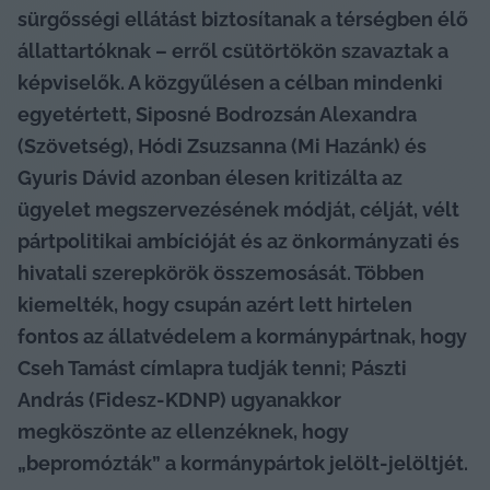
sürgősségi ellátást biztosítanak a térségben élő 
állattartóknak – erről csütörtökön szavaztak a 
képviselők. A közgyűlésen a célban mindenki 
egyetértett, Siposné Bodrozsán Alexandra 
(Szövetség), Hódi Zsuzsanna (Mi Hazánk) és 
Gyuris Dávid azonban élesen kritizálta az 
ügyelet megszervezésének módját, célját, vélt 
pártpolitikai ambícióját és az önkormányzati és 
hivatali szerepkörök összemosását. Többen 
kiemelték, hogy csupán azért lett hirtelen 
fontos az állatvédelem a kormánypártnak, hogy 
Cseh Tamást címlapra tudják tenni; Pászti 
András (Fidesz-KDNP) ugyanakkor 
megköszönte az ellenzéknek, hogy 
„bepromózták” a kormánypártok jelölt-jelöltjét.