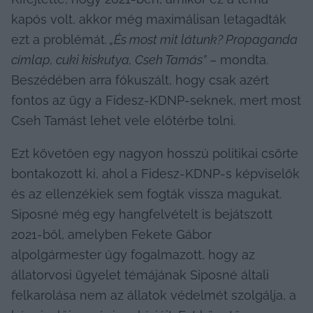
kapós volt, akkor még maximálisan letagadták 
ezt a problémát.
 „És most mit látunk? P
ropaganda 
címlap, cuki kiskutya, Cseh Tamás”
 – mondta. 
Beszédében arra fókuszált, hogy csak azért 
fontos az ügy a Fidesz-KDNP-seknek, mert most 
Cseh Tamást lehet vele előtérbe tolni.
Ezt követően egy nagyon hosszú politikai csörte 
bontakozott ki, ahol a Fidesz-KDNP-s képviselők 
és az ellenzékiek sem fogták vissza magukat. 
Siposné még egy hangfelvételt is bejátszott 
2021-ből, amelyben Fekete Gábor 
alpolgármester úgy fogalmazott, hogy az 
állatorvosi ügyelet témájának Siposné általi 
felkarolása nem az állatok védelmét szolgálja, a 