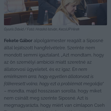
Gyuris Dávid / Fotó: Hraskó István, KecsUP Hírek
Fekete Gábor
 alpolgármester reagált a Siposné 
által lejátszott hangfelvételre. Szerinte nem 
mondott semmi igaztalant. 
„
Azt mondtam, hogy 
az ön személyi ambíciói miatt szeretné az 
állatorvosi ügyeletet, és ez igaz. É
n nem 
emlékszem arra, hogy egyetlen állatorvost is 
fölkeresett volna, hogy ezt a problémát megoldja
” 
– mondta, majd hosszasan sorolta, hogy miket 
nem csinált meg szerinte Siposné. Azt is 
megmagyarázta, hogy miért van címlapon Cseh 