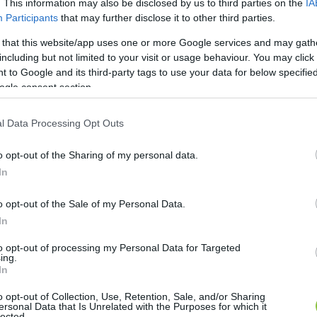
. This information may also be disclosed by us to third parties on the
IA
Participants
that may further disclose it to other third parties.
 that this website/app uses one or more Google services and may gath
including but not limited to your visit or usage behaviour. You may click 
 to Google and its third-party tags to use your data for below specifi
ogle consent section.
l Data Processing Opt Outs
o opt-out of the Sharing of my personal data.
In
o opt-out of the Sale of my Personal Data.
In
to opt-out of processing my Personal Data for Targeted
ing.
In
o opt-out of Collection, Use, Retention, Sale, and/or Sharing
ersonal Data that Is Unrelated with the Purposes for which it
lected.