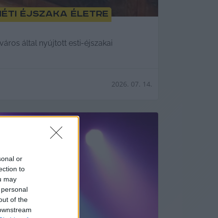
méti éjszaka életre
áros által nyújtott esti-éjszakai
2026. 07. 14.
sonal or
ection to
ou may
 personal
out of the
 downstream