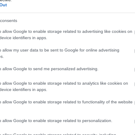
Out
jt a kecskeméti éjszaka a szórakozni
consents
kihalt a város, mondják sokan, miközben a különféle nagyren
o allow Google to enable storage related to advertising like cookies on
ak.
evice identifiers in apps.
o allow my user data to be sent to Google for online advertising
s.
to allow Google to send me personalized advertising.
o allow Google to enable storage related to analytics like cookies on
evice identifiers in apps.
o allow Google to enable storage related to functionality of the website
o allow Google to enable storage related to personalization.
o allow Google to enable storage related to security, including