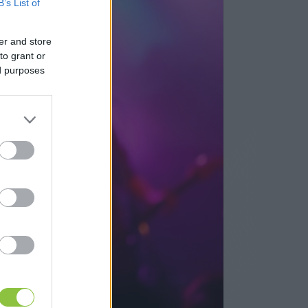
B’s List of
er and store
to grant or
ed purposes