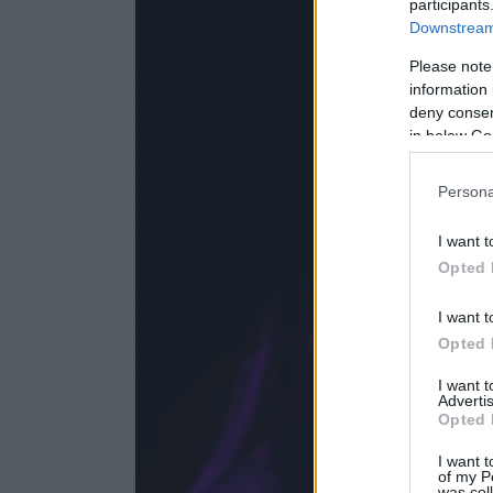
participants
Downstream 
Please note
information 
deny consent
in below Go
Persona
I want t
Opted 
I want t
Opted 
I want 
Advertis
Opted 
I want t
of my P
was col