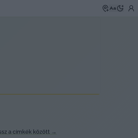
sz a címkék között
→