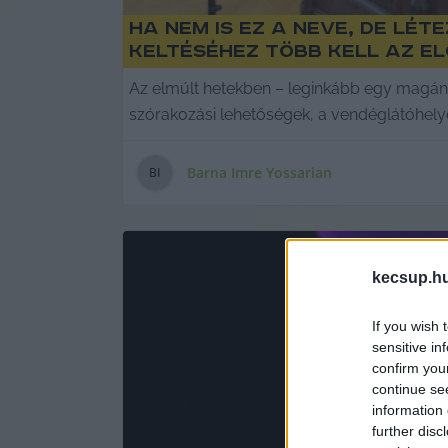
Ha nem is ez a neve, de lét
keltéséhez több kell az e
Az elmúlt hetekben – leginkább egy magánszem
szórakozási lehetőségek, a vendéglátóhely
Barna Imre Yossarian
B
I
kecsup.h
If you wish 
sensitive in
confirm you
continue se
information 
further disc