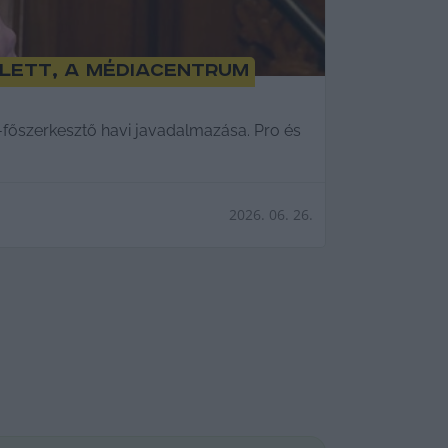
olett, a Médiacentrum
tő-főszerkesztő havi javadalmazása. Pro és
2026. 06. 26.