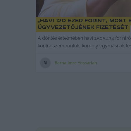
„Havi 120 ezer forint, mos
ügyvezetőjének fizetését
A döntés értelmében havi 1.505.434 forintró
kontra szempontok, komoly egymásnak feszü
Barna Imre Yossarian
B
I