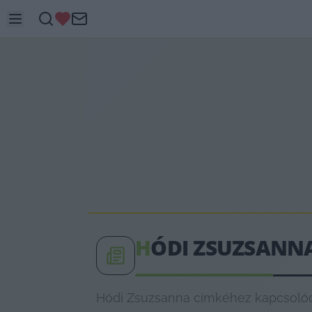
H
ÓDI ZSUZSANN
Hódi Zsuzsanna címkéhez kapcsolódó