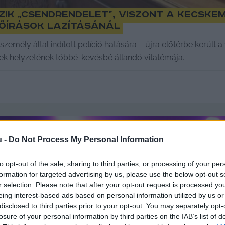
ezik „csendrendelet”, viszont a kecske
lőírások lazításánál
ély által indított petíció hatására – újra előtérbe került a v
ek helyzetének többé-kevésbé állandó vitatémája.
u -
Do Not Process My Personal Information
to opt-out of the sale, sharing to third parties, or processing of your per
formation for targeted advertising by us, please use the below opt-out s
r selection. Please note that after your opt-out request is processed y
eing interest-based ads based on personal information utilized by us or
disclosed to third parties prior to your opt-out. You may separately opt-
losure of your personal information by third parties on the IAB’s list of