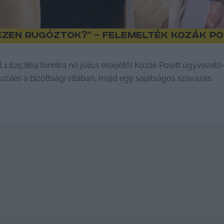
t ezen rugóztok?” – felemelték Kozák P
l 1.625.869 forintra nő július elsejétől Kozák Polett ügyveze
lés a bizottsági vitában, majd egy sajátságos szavazás.