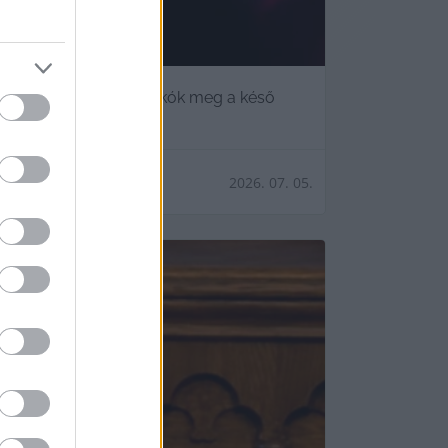
 vágyóknak?
dezvények közelében lakók meg a késő
2026. 07. 05.