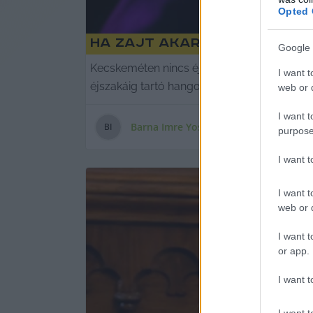
Opted 
Ha zajt akartok – mit nyú
Google 
Kecskeméten nincs éjszakai élet, üres és 
I want t
éjszakáig tartó hangoskodásra panaszkodn
web or d
I want t
Barna Imre Yossarian
B
I
purpose
I want 
I want t
web or d
I want t
or app.
I want t
I want t