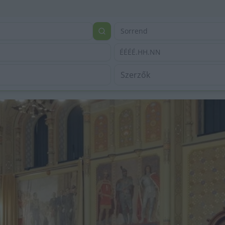
Sorrend
ÉÉÉÉ.HH.NN