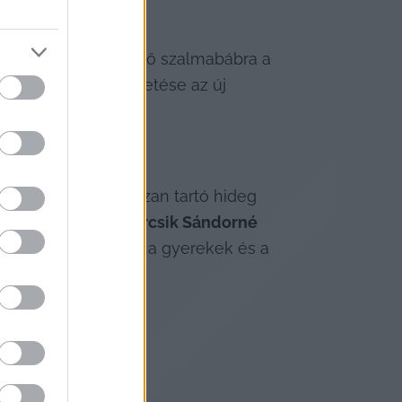
szorkányát jelképező szalmabábra a 
áb ünnepélyes elégetése az új 
i, és az idei, hosszan tartó hideg 
tt vendég lesz 
Barcsik Sándorné
gyomány jelentését a gyerekek és a 