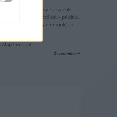
érik az érkezőket, hogy hozzanak 
mint zajkeltő eszközöket – például 
 zaj, annál gyorsabban menekül a 
s Alap támogat.
Összes videó