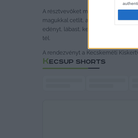
authenti
A résztvevőket meleg itallal várják, 
magukkal cetlit, amelyre felírhatják
edényt, lábast, kereplőt vagy csörg
tél.
A rendezvényt a Kecskeméti Kiskertv
K
ECSUP SHORTS