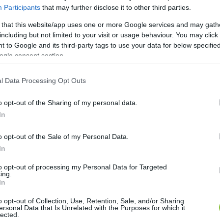
Participants
that may further disclose it to other third parties.
 that this website/app uses one or more Google services and may gath
including but not limited to your visit or usage behaviour. You may click 
 to Google and its third-party tags to use your data for below specifi
ogle consent section.
l Data Processing Opt Outs
o opt-out of the Sharing of my personal data.
atják a telet Kiskertvárosban
In
o opt-out of the Sale of my Personal Data.
Falusi Norbert
F
N
In
to opt-out of processing my Personal Data for Targeted
ing.
In
 ismét megrendezik a Télbúcsúztató Kiszebáb Égeté
o opt-out of Collection, Use, Retention, Sale, and/or Sharing
ersonal Data that Is Unrelated with the Purposes for which it
z ingyenes program célja, hogy a résztvevők közösen ű
lected.