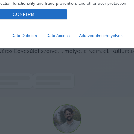
cation functionality and fraud prevention, and other user protection.
a gyerekeket friss fánkkal kínálják. A szervezők arra k
CONFIRM
 mindazt, amit szeretnének maguk mögött hagyni, vala
őt –, hiszen a néphagyomány szerint minél nagyobb a
Data Deletion
Data Access
Adatvédelmi irányelvek
áros Egyesület szervezi, melyet a Nemzeti Kulturáli