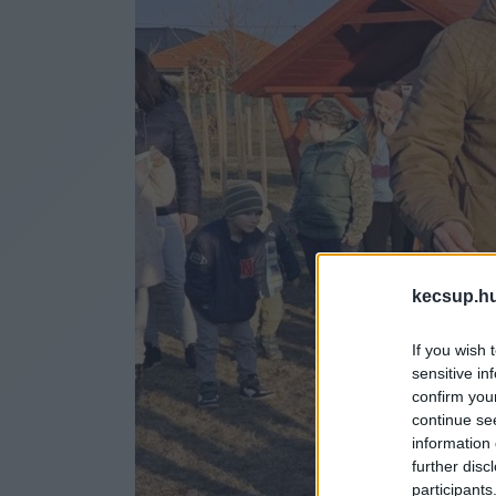
kecsup.h
If you wish 
sensitive in
confirm you
continue se
information 
further disc
participants