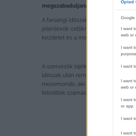
Opted 
megszabaduljanak mindattól, amit 
Google 
A farsangi időszak végéhez kapcsoló
jelenlévők cetlikre írt gondokat, ne
I want t
web or d
kezdetet és a megújulást szimbolizál
I want t
purpose
A szervezők tájékoztatója szerint a p
I want 
időszak után remélik, hogy ismét 
I want t
mesemondó, aki történeteivel idézi m
web or d
felnőttek számára is.
I want t
or app.
I want t
I want t