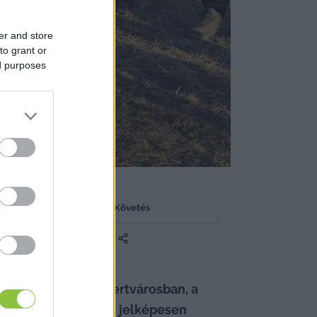
er and store
to grant or
ed purposes
Követés
st Kecskemét–Kiskertvárosban, a 
zzék el a telet, és jelképesen 