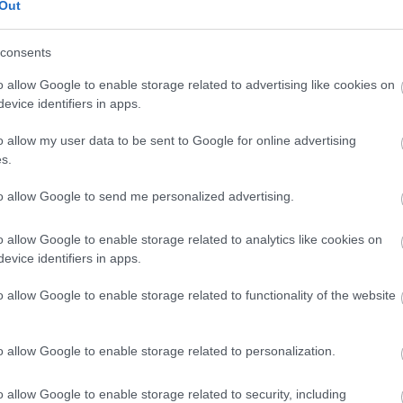
Out
nem szeretnének magukkal vinni a tavaszba.
consents
dó kiszebáb égetés régi magyar népszokás. A tél bo
hézségeket, rossz szokásokat tűzhetnek fel, majd a b
o allow Google to enable storage related to advertising like cookies on
evice identifiers in apps.
ja.
o allow my user data to be sent to Google for online advertising
s.
rogram már az első évben is nagy érdeklődést váltott k
to allow Google to send me personalized advertising.
sokakat vonz majd a hagyományőrző esemény. Meghívo
o allow Google to enable storage related to analytics like cookies on
eg a régi idők világát, és segít közelebb hozni a ha
evice identifiers in apps.
o allow Google to enable storage related to functionality of the website
o allow Google to enable storage related to personalization.
o allow Google to enable storage related to security, including