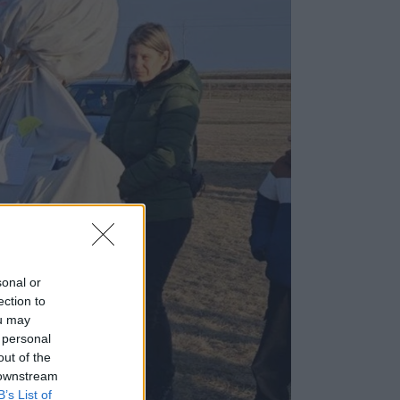
sonal or
ection to
ou may
 personal
out of the
 downstream
B’s List of