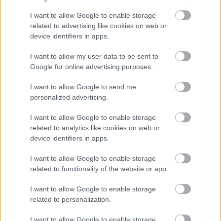
médiafinanszírozás, illetve a Kormányinfó kívánt 
I want to allow Google to enable storage
jövőjéről, egyben egy remélt jó kiindulás és 
related to advertising like cookies on web or
device identifiers in apps.
vitaalap nemcsak a hazai újságíró szakma 
számára.
I want to allow my user data to be sent to
Google for online advertising purposes.
I want to allow Google to send me
personalized advertising.
Szabolcs24: A szabolcsi gazdáknak hiába álma 
az alma
I want to allow Google to enable storage
related to analytics like cookies on web or
Több mint három évvel a tervezett átadás után 
device identifiers in apps.
sem készült el teljes egészében az Újfehértóra 
I want to allow Google to enable storage
tervezett Szabolcsi Alma Centrum, amelyre 
related to functionality of the website or app.
mintegy 7,5 milliárd forint uniós és állami forrást 
I want to allow Google to enable storage
fordítottak. Bár egyes elemei megvalósultak, a 
related to personalization.
beruházás készültsége és tényleges működése 
I want to allow Google to enable storage