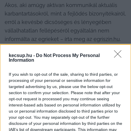
Ákos, aki amúgy aktívan kommunikál aktuális 
karbantartásokról, mint a fejlődés bizonyítékairól, 
erről a kevésbé dicsőséges és lényegében 
vállalhatatlan fellépéséről egyáltalán nem 
informálta az egrieket – írta meg az 
egriszin.hu
.
kecsup.hu -
Do Not Process My Personal
Information
If you wish to opt-out of the sale, sharing to third parties, or
processing of your personal or sensitive information for
targeted advertising by us, please use the below opt-out
section to confirm your selection. Please note that after your
opt-out request is processed you may continue seeing
interest-based ads based on personal information utilized by
us or personal information disclosed to third parties prior to
your opt-out. You may separately opt-out of the further
disclosure of your personal information by third parties on the
IAB’s list of downstream participants. This information may
Fotó: Egri Szín