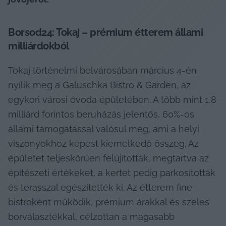
Borsod24: Tokaj – prémium étterem állami 
milliárdokból
Tokaj történelmi belvárosában március 4-én 
nyílik meg a Galuschka Bistro & Garden, az 
egykori városi óvoda épületében. A több mint 1,8 
milliárd forintos beruházás jelentős, 60%-os 
állami támogatással valósul meg, ami a helyi 
viszonyokhoz képest kiemelkedő összeg. Az 
épületet teljeskörűen felújították, megtartva az 
építészeti értékeket, a kertet pedig parkosították 
és terasszal egészítették ki. Az étterem fine 
bistroként működik, prémium árakkal és széles 
borválasztékkal, célzottan a magasabb 