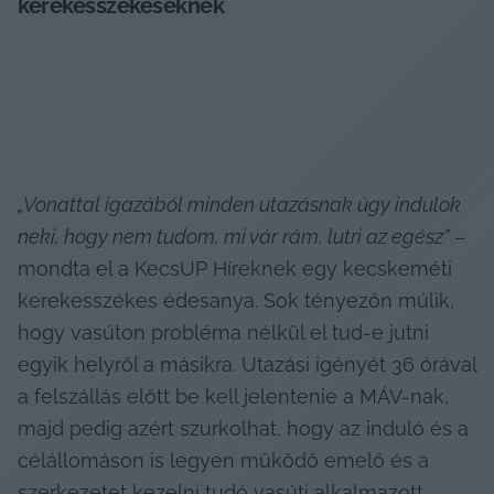
kerekesszékeseknek
„Vonattal igazából minden utazásnak úgy indulok 
neki, hogy nem tudom, mi vár rám, lutri az egész”
 – 
mondta el a KecsUP Híreknek egy kecskeméti 
kerekesszékes édesanya. Sok tényezőn múlik, 
hogy vasúton probléma nélkül el tud-e jutni 
egyik helyről a másikra. Utazási igényét 36 órával 
a felszállás előtt be kell jelentenie a MÁV-nak, 
majd pedig azért szurkolhat, hogy az induló és a 
célállomáson is legyen működő emelő és a 
szerkezetet kezelni tudó vasúti alkalmazott, 