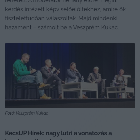
lehetett. A moderátor néhány előre megírt 
kérdés intézett képviselőelöltekhez, amire ők 
tisztelettudóan válaszoltak. Majd mindenki 
hazament – számolt be a 
Veszprém Kukac
.
Fotó: Veszprém Kukac
KecsUP Hírek: nagy lutri a vonatozás a 