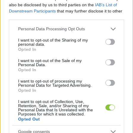
also be disclosed by us to third parties on the
IAB’s List of
Downstream Participants
that may further disclose it to other
Szabad Pécs: Mit kezdjen az új kormány a 
third parties.
magyar médiával?
Please note that this website/app uses one or more Google
Personal Data Processing Opt Outs
services and may gather and store information including but
not limited to your visit or usage behaviour. You may click to
I want to opt-out of the Sharing of my
personal data.
grant or deny consent to Google and its third-party tags to
Opted In
use your data for below specified purposes in below Google
consent section.
I want to opt-out of the Sale of my
Personal Data.
Opted In
Mi legyen a magyar sajtóval? Mi legyen a 
I want to opt-out of processing my
Personal Data for Targeted Advertising.
közmédiával? Egyáltalán legyen-e közmédia? És 
Opted In
legyen-e sajtó? Hogyan nézne ki egy ideális és 
I want to opt-out of Collection, Use,
normális világban a Kormányinfó? A 
Szabad Pécs
Retention, Sale, and/or Sharing of my
Personal Data that Is Unrelated with the
nem hagyományos véleménycikke 
Purposes for which it was collected.
Opted Out
tulajdonképpen egy javaslatcsomag a leendő új 
kormány számára a magyar média és 
Google consents