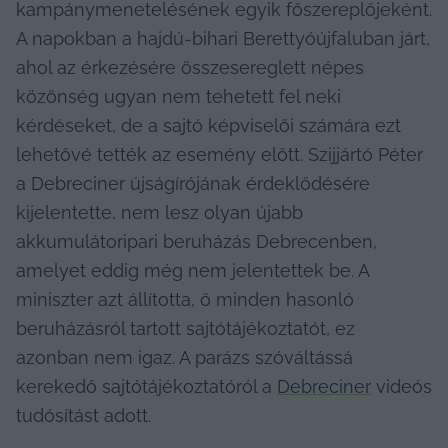
kampánymenetelésének egyik főszereplőjeként. 
A napokban a hajdú-bihari Berettyóújfaluban járt, 
ahol az érkezésére összesereglett népes 
közönség ugyan nem tehetett fel neki 
kérdéseket, de a sajtó képviselői számára ezt 
lehetővé tették az esemény előtt. Szijjártó Péter 
a Debreciner újságírójának érdeklődésére 
kijelentette, nem lesz olyan újabb 
akkumulátoripari beruházás Debrecenben, 
amelyet eddig még nem jelentettek be. A 
miniszter azt állította, ő minden hasonló 
beruházásról tartott sajtótájékoztatót, ez 
azonban nem igaz. A parázs szóváltássá 
kerekedő sajtótájékoztatóról a 
Debreciner
 videós 
tudósítást adott.