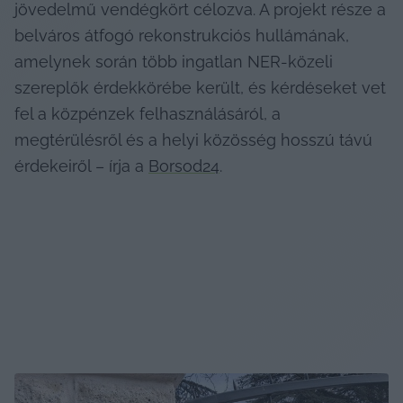
jövedelmű vendégkört célozva. A projekt része a 
belváros átfogó rekonstrukciós hullámának, 
amelynek során több ingatlan NER-közeli 
szereplők érdekkörébe került, és kérdéseket vet 
fel a közpénzek felhasználásáról, a 
megtérülésről és a helyi közösség hosszú távú 
érdekeiről – írja a 
Borsod24
.