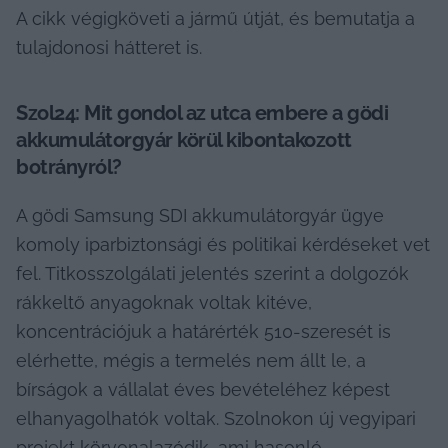
A cikk végigköveti a jármű útját, és bemutatja a 
tulajdonosi hátteret is.
Szol24: Mit gondol az utca embere a gödi 
akkumulátorgyár körül kibontakozott 
botrányról?
A gödi Samsung SDI akkumulátorgyár ügye 
komoly iparbiztonsági és politikai kérdéseket vet 
fel. Titkosszolgálati jelentés szerint a dolgozók 
rákkeltő anyagoknak voltak kitéve, 
koncentrációjuk a határérték 510-szeresét is 
elérhette, mégis a termelés nem állt le, a 
bírságok a vállalat éves bevételéhez képest 
elhanyagolhatók voltak. Szolnokon új vegyipari 
projekt körvonalazódik, ami hasonló 