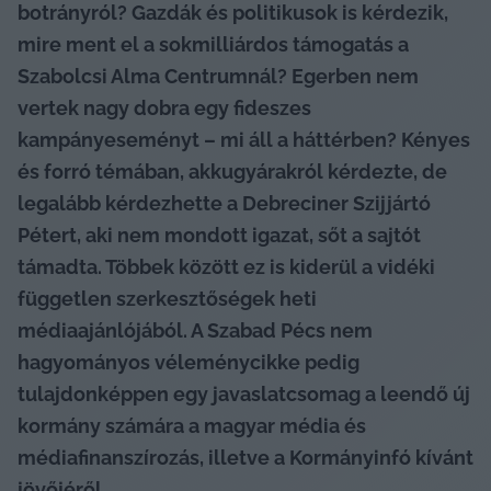
botrányról? Gazdák és politikusok is kérdezik, 
mire ment el a sokmilliárdos támogatás a 
Szabolcsi Alma Centrumnál? Egerben nem 
vertek nagy dobra egy fideszes 
kampányeseményt – mi áll a háttérben? Kényes 
és forró témában, akkugyárakról kérdezte, de 
legalább kérdezhette a Debreciner Szijjártó 
Pétert, aki nem mondott igazat, sőt a sajtót 
támadta. 
Többek között ez is kiderül a vidéki 
független szerkesztőségek heti 
médiaajánlójából. A Szabad Pécs nem 
hagyományos véleménycikke pedig 
tulajdonképpen egy javaslatcsomag a leendő új 
kormány számára a magyar média és 
médiafinanszírozás, illetve a Kormányinfó kívánt 
jövőjéről.