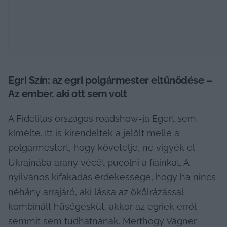
Egri Szín: az egri polgármester eltűnődése – 
Az ember, aki ott sem volt
A Fidelitas országos roadshow-ja Egert sem 
kímélte. Itt is kirendelték a jelölt mellé a 
polgármestert, hogy követelje, ne vigyék el 
Ukrajnába arany vécét pucolni a fiainkat. A 
nyilvános kifakadás érdekessége, hogy ha nincs 
néhány arrajáró, aki lássa az ökölrázással 
kombinált hűségesküt, akkor az egriek erről 
semmit sem tudhatnának. Merthogy Vágner 