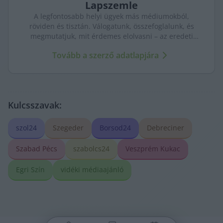
Lapszemle
A legfontosabb helyi ügyek más médiumokból,
röviden és tisztán. Válogatunk, összefoglalunk, és
megmutatjuk, mit érdemes elolvasni – az eredeti
forrásokra mutatva. Gyors tájékozódás, egy helyen.
Tovább a szerző adatlapjára
Kulcsszavak:
szol24
Szegeder
Borsod24
Debreciner
Szabad Pécs
szabolcs24
Veszprém Kukac
Egri Szín
vidéki médiaajánló