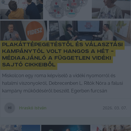
Plakáttépegetéstől és választási
kampánytól volt hangos a hét –
médiaajánló a független vidéki
sajtó cikkeiből
Miskolcon egy roma képviselő a vidéki nyomorról és
hatalmi viszonyokról, Debrecenben L. Ritók Nóra a falusi
kampány működéséről beszélt. Egerben furcsán
Hraskó István
2026. 03. 07.
H
I