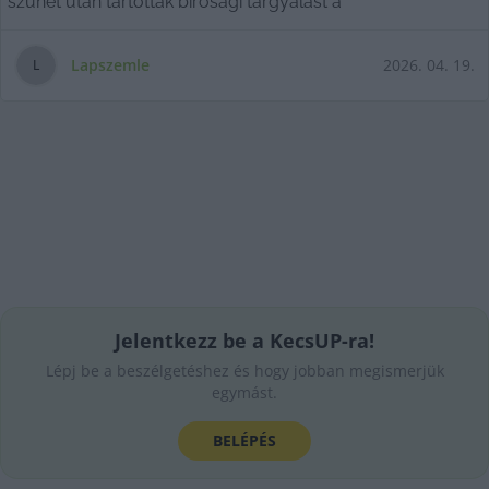
szünet után tartottak bírósági tárgyalást a
Lapszemle
2026. 04. 19.
L
Jelentkezz be a KecsUP-ra!
Lépj be a beszélgetéshez és hogy jobban megismerjük
egymást.
BELÉPÉS