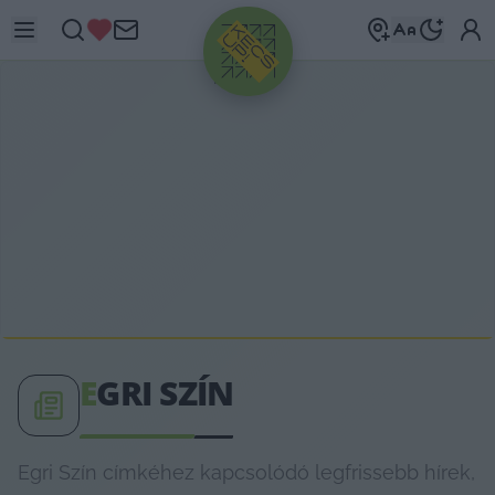
HIRDETÉS
E
GRI SZÍN
Egri Szín címkéhez kapcsolódó legfrissebb hírek,