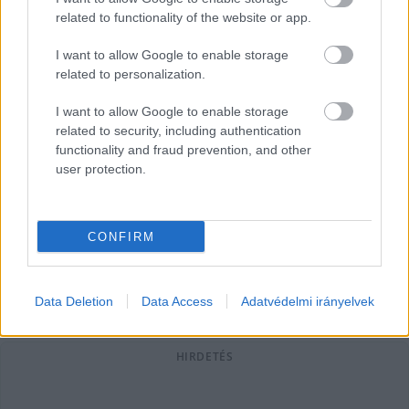
related to functionality of the website or app.
I want to allow Google to enable storage
related to personalization.
Kampányhajrá ígéretekkel,
I want to allow Google to enable storage
akkugyárak jogsértésekkel, per a
related to security, including authentication
Zsolnay-örökség miatt
functionality and fraud prevention, and other
user protection.
Szolnokon az elektrolitgyár kockázatai aggasztják a
lakókat, Debrecen polgármestere pedig nem árulja el,
milyen jogsértések történtek az akkugyáraknál.
CONFIRM
Lapszemle
2026. 03. 29.
L
Data Deletion
Data Access
Adatvédelmi irányelvek
HIRDETÉS