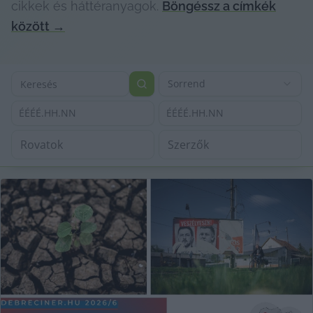
cikkek és háttéranyagok.
Böngéssz a címkék
között
→
Sorrend
ÉÉÉÉ.HH.NN
ÉÉÉÉ.HH.NN