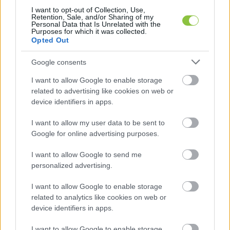
Gyárak a kert végében, Nobel-díjas
I want to opt-out of Collection, Use,
fizikus Szegeden, jóléti intézkedések
Retention, Sale, and/or Sharing of my
Egerben, Vályi István Miskolcon
Personal Data that Is Unrelated with the
Purposes for which it was collected.
Opted Out
Debrecen lassan akkuipari főváros, Egerben “mindent is”
1500 forintért kínál a kormánypárt, Jászapátiban kirakat az
Google consents
oktatás, Miskolcon Vályi István
I want to allow Google to enable storage
related to advertising like cookies on web or
KecsUP Hírek
2026. 04. 04.
K
H
device identifiers in apps.
I want to allow my user data to be sent to
Google for online advertising purposes.
I want to allow Google to send me
personalized advertising.
I want to allow Google to enable storage
related to analytics like cookies on web or
device identifiers in apps.
I want to allow Google to enable storage