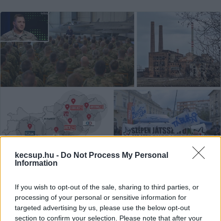
kecsup.hu -
Do Not Process My Personal
Orbán Debrecenben, káromkodó
Information
kormánypárti képviselő
Jászapátiban, futsalpálya
If you wish to opt-out of the sale, sharing to third parties, or
egymilliárdból Veszprémben
processing of your personal or sensitive information for
targeted advertising by us, please use the below opt-out
A Dél-Alföldön is megosztja az embereket a közélet,
section to confirm your selection. Please note that after your