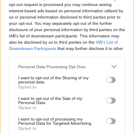
Jászapátiban káromkodva fenyegetőzik a kormánypárti
opt-out request is processed you may continue seeing
interest-based ads based on personal information utilized by
képviselő, Debrecenben "mocskos fideszezés"
us or personal information disclosed to third parties prior to
your opt-out. You may separately opt-out of the further
Lapszemle
2026. 04. 11.
L
disclosure of your personal information by third parties on the
IAB’s list of downstream participants. This information may
also be disclosed by us to third parties on the
IAB’s List of
Downstream Participants
that may further disclose it to other
third parties.
Please note that this website/app uses one or more Google
Personal Data Processing Opt Outs
services and may gather and store information including but
not limited to your visit or usage behaviour. You may click to
I want to opt-out of the Sharing of my
personal data.
grant or deny consent to Google and its third-party tags to
Opted In
use your data for below specified purposes in below Google
consent section.
I want to opt-out of the Sale of my
Personal Data.
Opted In
I want to opt-out of processing my
Personal Data for Targeted Advertising.
Opted In