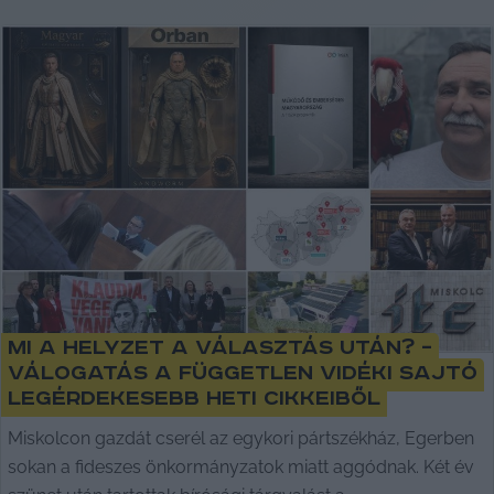
Mi a helyzet a választás után? –
válogatás a független vidéki sajtó
legérdekesebb heti cikkeiből
Miskolcon gazdát cserél az egykori pártszékház, Egerben
sokan a fideszes önkormányzatok miatt aggódnak. Két év