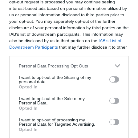
hitelt kell felvennie a városnak a beruházások 
opt-out request is processed you may continue seeing
interest-based ads based on personal information utilized by
érdekében. Ekkor 
Szemereyné 
így 
fogalmazott
: 
us or personal information disclosed to third parties prior to
„
Kétségtelen, ha nem kellene befizetni az államnak 
your opt-out. You may separately opt-out of the further
disclosure of your personal information by third parties on the
a szolidaritási hozzájárulást, akkor most nem lenne 
IAB’s list of downstream participants. This information may
szükségünk a hitelre
.” Az 5,7 milliárd forintos 
also be disclosed by us to third parties on the
IAB’s List of
hitelből egyébként – amelynek felvétele már 
Downstream Participants
that may further disclose it to other
third parties.
folyamatban van – utakat, járdákat, 
kerékpárutakat, parkolókat, a futballstadion 
Please note that this website/app uses one or more Google
Personal Data Processing Opt Outs
services and may gather and store information including but
tetejét és a közvilágítást tervezi fejleszteni az 
not limited to your visit or usage behaviour. You may click to
I want to opt-out of the Sharing of my
personal data.
önkormányzat.
grant or deny consent to Google and its third-party tags to
Opted In
use your data for below specified purposes in below Google
consent section.
I want to opt-out of the Sale of my
Personal Data.
HIRDETÉS
Opted In
I want to opt-out of processing my
Personal Data for Targeted Advertising.
Opted In