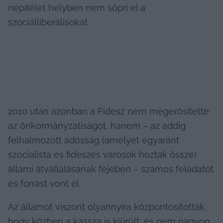
népítélet helyben nem söpri el a 
szociálliberálisokat.
2010 után azonban a Fidesz nem megerősítette 
az önkormányzatiságot, hanem – az addig 
felhalmozott adósság (amelyet egyaránt 
szocialista és fideszes városok hoztak össze) 
állami átvállalásának fejében – számos feladatot 
és forrást vont el.
Az államot viszont olyannyira központosították, 
hogy közben a kassza is kiürült, és nem nagyon 