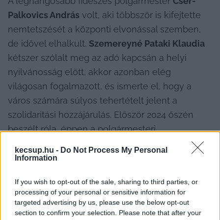
A leghangosabb fideszes polgármester 
Cser-
Palkovics András
 volt, aki többször is kifejtette 
nemtetszését a központi elvonással szemben, 
de idővel elhalkult. 
Szemereyné Pataki Klaudia
kétszer szólalt meg az adó kapcsán a helyi 
nyilvánosság előtt, akkor azonban elég 
világosan fogalmazott, és ismerte el, hogy a 
város számára súlyos tehertételt jelent a 
szolidaritási hozzájárulás. Először 2024 őszén 
beszélt róla, éppen a polgármesteri 
programjának ismertetésekor, akkor 
azt mondta
: 
kecsup.hu -
Do Not Process My Personal
„
Lassan nem sok döntési kompetenciánk marad itt 
Information
az épület 
(Városháza – a szerk.) 
falain belül
.”
If you wish to opt-out of the sale, sharing to third parties, or
processing of your personal or sensitive information for
Másodszor 2025 végén került szóba az ügy, 
targeted advertising by us, please use the below opt-out
amikor a közgyűlés arról döntött, hogy fejlesztési 
section to confirm your selection. Please note that after your