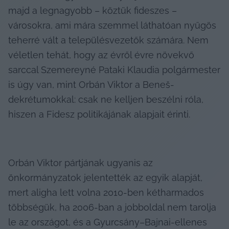
majd a legnagyobb – köztük fideszes – 
városokra, ami mára szemmel láthatóan nyűgös 
teherré vált a településvezetők számára. Nem 
véletlen tehát, hogy az évről évre növekvő 
sarccal Szemereyné Pataki Klaudia polgármester 
is úgy van, mint Orbán Viktor a Beneš-
dekrétumokkal: csak ne kelljen beszélni róla, 
hiszen a Fidesz politikájának alapjait érinti.
Orbán Viktor pártjának ugyanis az 
önkormányzatok jelentették az egyik alapját, 
mert aligha lett volna 2010-ben kétharmados 
többségük, ha 2006-ban a jobboldal nem tarolja 
le az országot, és a Gyurcsány–Bajnai-ellenes 