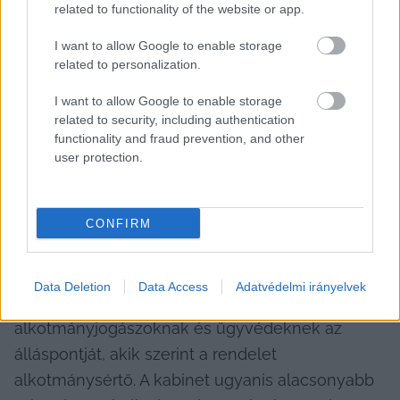
szövetségeket „
azokról a problémákról, amelyek 
related to functionality of the website or app.
kezeléséhez az önkormányzati törvényen 
I want to allow Google to enable storage
változtatni kell
”.
related to personalization.
Most pedig azért került a politikai viták 
I want to allow Google to enable storage
középpontjába, mert a kormány egy kedd este 
related to security, including authentication
functionality and fraud prevention, and other
meghozott – veszélyhelyzeti – 
user protection.
kormányrendelettel kimondta: a szolidaritási 
hozzájárulás ellen az önkormányzatokat nem 
illeti meg jogvédelem. Tömegek nem fognak 
CONFIRM
emiatt utcára vonulni Magyarországon, de az 
ügy súlyát jelzi, hogy a kormánykritikussággal 
Data Deletion
Data Access
Adatvédelmi irányelvek
nem vádolható Kúria is 
osztja azoknak
 az 
alkotmányjogászoknak és ügyvédeknek az 
álláspontját, akik szerint a rendelet 
alkotmánysértő. A kabinet ugyanis alacsonyabb 