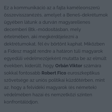
Ez a kommunikáció az a fajta kaméleonszerű 
összevisszanézés, amelyet a Beneš-dekrétumok 
ügyében látunk a durván magyarellenes 
decemberi Btk.-módosításban, mely 
értelmében, aki megkérdőjelezni a 
dektrétumokat, fél év börtönt kaphat. Miközben 
a Fidesz magát rendre a határon túli magyarok 
egyedüli védelmezőjeként mutatta be az elmúlt 
években, kiderült, hogy 
Orbán Viktor
 számára 
sokkal fontosabb 
Robert Fico
 euroszkeptikus 
szövetsége az uniós politikai küzdőtérben, mint 
az, hogy a felvidéki magyarok (és németek) 
védelmében hazai és nemzetközi szinten 
konfrontálódjon.