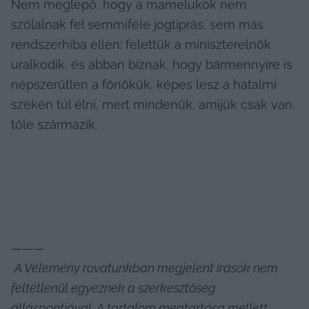
Nem meglepő, hogy a mamelukok nem 
szólalnak fel semmiféle jogtiprás, sem más 
rendszerhiba ellen: felettük a miniszterelnök 
uralkodik, és abban bíznak, hogy bármennyire is 
népszerűtlen a főnökük, képes lesz a hatalmi 
székén túl élni, mert mindenük, amijük csak van, 
tőle származik.
———

A Vélemény rovatunkban megjelent írások nem 
feltétlenül egyeznek a szerkesztőség 
álláspontjával. A tartalom megtartása mellett 