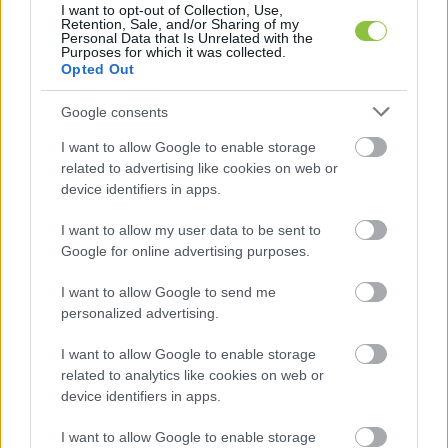
I want to opt-out of Collection, Use,
Retention, Sale, and/or Sharing of my
Personal Data that Is Unrelated with the
Purposes for which it was collected.
Opted Out
Google consents
A kormány külön rendeletben mondta ki, 
hogy a szolidaritási hozzájárulással szemben 
I want to allow Google to enable storage
az önkormányzatokat nem illeti meg 
related to advertising like cookies on web or
device identifiers in apps.
jogvédelem – a Kúria visszaszólt
I want to allow my user data to be sent to
A központi elvonás ügye folyamatosan 
Google for online advertising purposes.
napirenden van, hiszen több ellenzéki 
I want to allow Google to send me
polgármester pert indított, jogtalannak tartva az 
personalized advertising.
évről évre növekvő sarcot. Emellett azért is, mert 
I want to allow Google to enable storage
maga az illetékes miniszter, 
Navracsics Tibor
 is 
related to analytics like cookies on web or
elismerte a rendszerhibát
 2025 őszén, amikor 
device identifiers in apps.
egyeztetésre hívta az önkormányzati 
I want to allow Google to enable storage