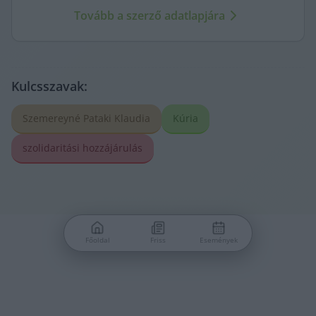
Tovább a szerző adatlapjára
Kulcsszavak:
Szemereyné Pataki Klaudia
Kúria
szolidaritási hozzájárulás
Főoldal
Friss
Események