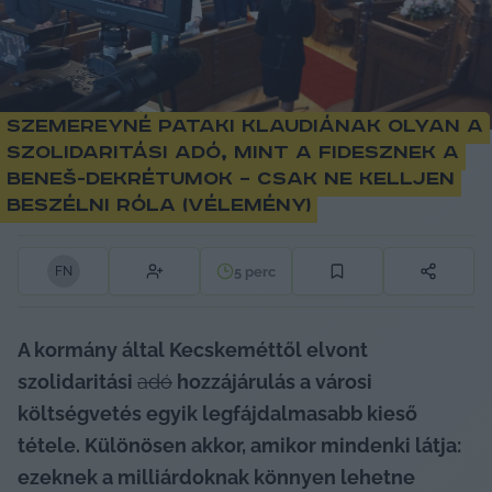
Szemereyné Pataki Klaudiának olyan a
szolidaritási adó, mint a Fidesznek a
Beneš-dekrétumok – csak ne kelljen
beszélni róla (vélemény)
5
perc
F
N
A kormány által Kecskeméttől elvont 
szolidaritási 
adó
 hozzájárulás a városi 
költségvetés egyik legfájdalmasabb kieső 
tétele. Különösen akkor, amikor mindenki látja: 
ezeknek a milliárdoknak könnyen lehetne 