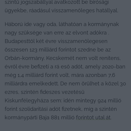
szintű jogszabállyal avatkozott be bírósági 
ügyekbe, ráadásul visszamenőleges hatállyal.
Háború ide vagy oda, láthatóan a kormánynak 
nagy szüksége van erre az elvont adókra . 
Budapesttől két évre visszamenőlegesen 
összesen 123 milliárd forintot szedne be az 
Orbán-kormány. Kecskemét nem volt renitens, 
évről évre befizeti a rá eső adót, amely 2020-ban 
még 1,4 milliárd forint volt, mára azonban 7,6 
milliárdra emelkedett. De nem örülhet a közel 30 
ezres, szintén fideszes vezetésű 
Kiskunfélegyháza sem: idén mintegy 924 millió 
forint szolidaritási adót fizetnek, míg a szintén 
kormánypárti Baja 881 millió 
forintot utal át
.