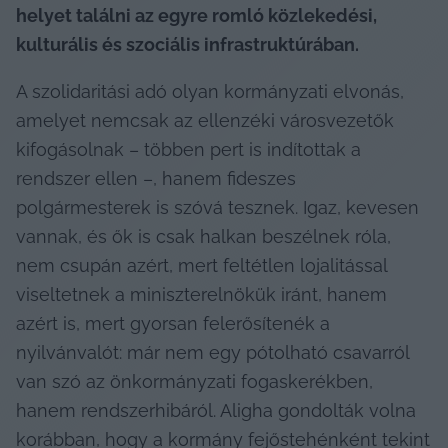
helyet találni az egyre romló közlekedési, 
kulturális és szociális infrastruktúrában.
A szolidaritási adó olyan kormányzati elvonás, 
amelyet nemcsak az ellenzéki városvezetők 
kifogásolnak – többen pert is indítottak a 
rendszer ellen –, hanem fideszes 
polgármesterek is szóvá tesznek. Igaz, kevesen 
vannak, és ők is csak halkan beszélnek róla, 
nem csupán azért, mert feltétlen lojalitással 
viseltetnek a miniszterelnökük iránt, hanem 
azért is, mert gyorsan felerősítenék a 
nyilvánvalót: már nem egy pótolható csavarról 
van szó az önkormányzati fogaskerékben, 
hanem rendszerhibáról. Aligha gondolták volna 
korábban, hogy a kormány fejőstehénként tekint 