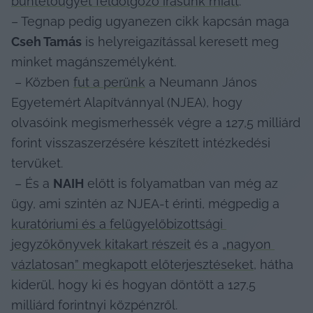
büntetőügyét feldolgozó írásunk miatt
.

– Tegnap pedig ugyanezen cikk kapcsán maga 
Cseh Tamás
 is helyreigazítással keresett meg 
minket magánszemélyként.

 – Közben 
fut a perünk
 a Neumann János 
Egyetemért Alapítvánnyal (NJEA), hogy 
olvasóink megismerhessék végre a 127,5 milliárd 
forint visszaszerzésére készített intézkedési 
tervüket.

 – És a 
NAIH
 előtt is folyamatban van még az 
ügy, ami szintén az NJEA-t érinti, mégpedig a 
kuratóriumi és a felügyelőbizottsági 
jegyzőkönyvek kitakart részeit
 és a 
„nagyon 
vázlatosan” megkapott előterjesztéseket
, hátha 
kiderül, hogy ki és hogyan döntött a 127,5 
milliárd forintnyi közpénzről.