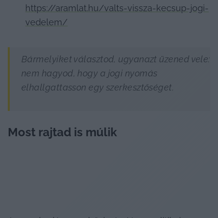
https://aramlat.hu/valts-vissza-kecsup-jogi-
vedelem/
Bármelyiket választod, ugyanazt üzened vele: 
nem hagyod, hogy a jogi nyomás 
elhallgattasson egy szerkesztőséget.
Most rajtad is múlik