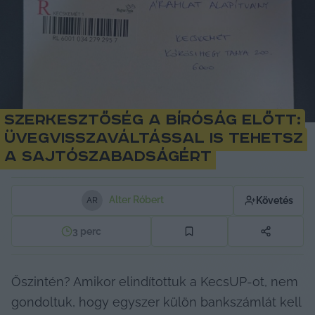
Szerkesztőség a bíróság előtt:
üvegvisszaváltással is tehetsz
a sajtószabadságért
Alter Róbert
Követés
A
R
3
perc
Őszintén? Amikor elindítottuk a KecsUP-ot, nem 
gondoltuk, hogy egyszer külön bankszámlát kell 