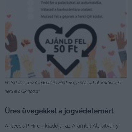
Váltsd vissza az üvegeket és védd meg a KecsUP-ot! Kattints és 
kérd el a QR kódot!
Üres üvegekkel a jogvédelemért
A KecsUP Hírek kiadója, az Áramlat Alapítvány 