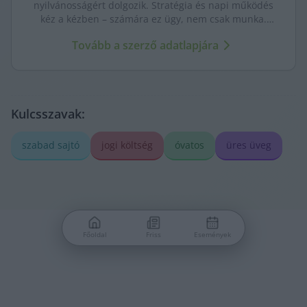
nyilvánosságért dolgozik. Stratégia és napi működés
kéz a kézben – számára ez ügy, nem csak munka.
Célja egy közösség által fenntartott, hosszú távon is
Tovább a szerző adatlapjára
erős helyi média.
Kulcsszavak:
szabad sajtó
jogi költség
óvatos
üres üveg
Főoldal
Friss
Események