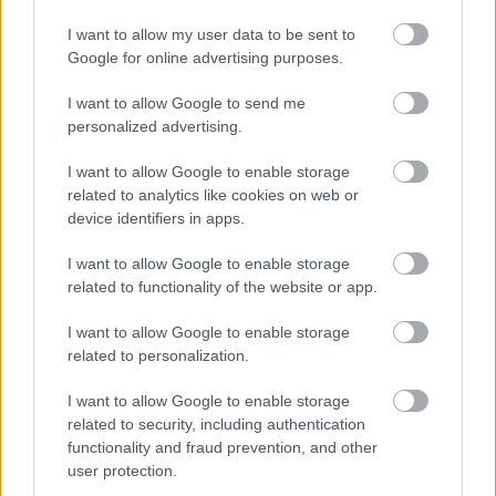
Ez azért fontos, mert ha egy szerkesztőség 
I want to allow my user data to be sent to
anyagilag ellehetetlenül egy per miatt, akkor 
Google for online advertising purposes.
legközelebb kétszer meggondolja, mit ír le. És 
I want to allow Google to send me
onnantól már nem szabad a sajtó. Hanem 
personalized advertising.
óvatos. Mi nem szeretnénk óvatosak lenni az 
I want to allow Google to enable storage
igazsággal.
related to analytics like cookies on web or
device identifiers in apps.
Ha visszaviszed az üvegeket, a visszaváltáskor 
I want to allow Google to enable storage
egyszerűen beolvashatod, és az összeg 
related to functionality of the website or app.
közvetlenül a Jogvédelmi Alap számlájára 
I want to allow Google to enable storage
érkezik.
related to personalization.
I want to allow Google to enable storage
Őszintén? Sose gondoltuk volna, 
related to security, including authentication
hogy egyszer a független sajtó az 
functionality and fraud prevention, and other
user protection.
üres palackokra fog támaszkodni.