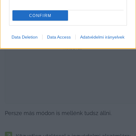
De ha ma így lehet megvédeni az újságíróinkat, 
CONFIRM
akkor vállaljuk. Gyűjtjük az igazságot.

 Forintonként. Palackonként.
Data Deletion
Data Access
Adatvédelmi irányelvek
HIRDETÉS
Persze más módon is mellénk tudsz állni.