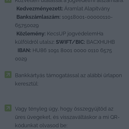
Közvetlen utalással a jogvédelmi alszámlára:

Kedvezményezett:
 Áramlat Alapítvány

Bankszámlaszám:
 10918001-00000110-
65750029

Közlemény:
 KecsUP jogvédelemHa 
külföldről utalsz:
 SWIFT/BIC:
 BACXHUHB

 IBAN:
 HU86 1091 8001 0000 0110 6575 
0029
Bankkártyás támogatással az alábbi űrlapon 
keresztül:

Vagy tényleg úgy, hogy összegyűjtöd az 
üres üvegeket, és visszaváltáskor a mi QR-
kódunkat olvasod be: 