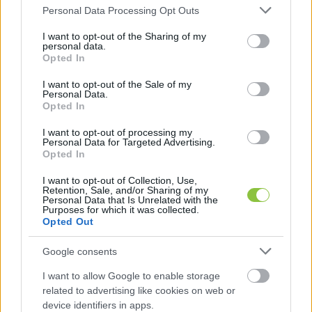
Please note that this website/app uses one or more Google
Personal Data Processing Opt Outs
services and may gather and store information including but
Kizárólag jogi védelemre fordítható. Háromtagú 
not limited to your visit or usage behaviour. You may click to
I want to opt-out of the Sharing of my
personal data.
grant or deny consent to Google and its third-party tags to
tanács dönt róla – kiadói, szakmai és 
Opted In
use your data for below specified purposes in below Google
felügyelőbizottsági részvétellel, külső jogi 
consent section.
I want to opt-out of the Sale of my
szakértő bevonásával – az Áramlat Alapítvány 
Personal Data.
Opted In
Jogvédelmi Alapjának Etikai Kódexe alapján. 
Mert a bizalom nem bemondásra működik.
I want to opt-out of processing my
Personal Data for Targeted Advertising.
Opted In
Óvatosak legyünk vagy szabadok, 
I want to opt-out of Collection, Use,
Retention, Sale, and/or Sharing of my
ez a kérdés…
Personal Data that Is Unrelated with the
Purposes for which it was collected.
Opted Out
Google consents
I want to allow Google to enable storage
related to advertising like cookies on web or
device identifiers in apps.