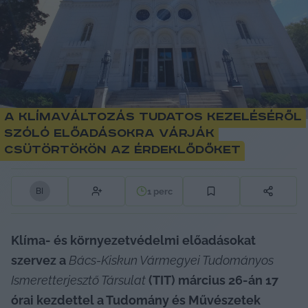
A klímaváltozás tudatos kezeléséről
szóló előadásokra várják
csütörtökön az érdeklődőket
1
perc
B
I
Klíma- és környezetvédelmi előadásokat 
szervez a 
Bács-Kiskun Vármegyei Tudományos 
Ismeretterjesztő Társulat
 (TIT) március 26-án 17 
órai kezdettel a Tudomány és Művészetek 