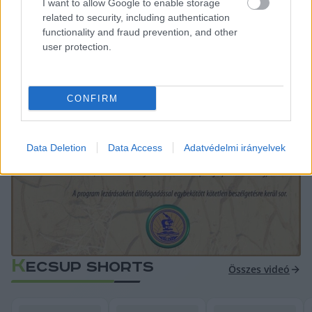
I want to allow Google to enable storage
related to security, including authentication
functionality and fraud prevention, and other
user protection.
CONFIRM
Data Deletion
Data Access
Adatvédelmi irányelvek
K
ECSUP SHORTS
Összes videó