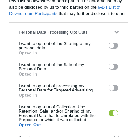
és fagykár Kecskeméten és környékén
IAB’s list of downstream participants. This information may
also be disclosed by us to third parties on the
IAB’s List of
Downstream Participants
that may further disclose it to other
Dr. Orbán Csaba
 jogász, fenntartható 
third parties.
fejlődési szakértő, Kecskemét Polgármesteri 
Please note that this website/app uses one or more Google
Personal Data Processing Opt Outs
Hivatalának környezetvédelmi 
services and may gather and store information including but
not limited to your visit or usage behaviour. You may click to
I want to opt-out of the Sharing of my
osztályvezetője – 
A klímaváltozás kihívásai a 
personal data.
grant or deny consent to Google and its third-party tags to
Opted In
világban és Kecskeméten
use your data for below specified purposes in below Google
consent section.
I want to opt-out of the Sale of my
Personal Data.
Dr. Halbritter András Albert
, a Nemzeti 
Opted In
Közszolgálati Egyetem docense, a 
I want to opt-out of processing my
Fenntarthatósági Témahét és az Európai 
Personal Data for Targeted Advertising.
Opted In
Éghajlati Paktum nagykövete – 
Iskolai 
alkalmazkodás az éghajlatváltozáshoz: 
I want to opt-out of Collection, Use,
Retention, Sale, and/or Sharing of my
lehetőségek a hőségnapok 
Personal Data that Is Unrelated with the
Purposes for which it was collected.
elsősegélynyújtásában és az iskolakertekben
Opted Out