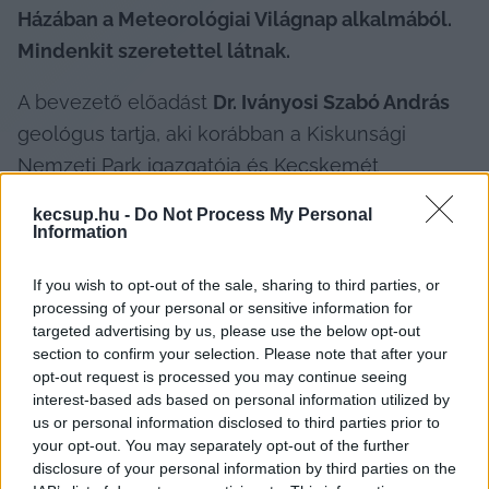
Házában a Meteorológiai Világnap alkalmából. 
Mindenkit szeretettel látnak.
A bevezető előadást 
Dr. Iványosi Szabó András
geológus tartja, aki korábban a Kiskunsági 
Nemzeti Park igazgatója és Kecskemét 
alpolgármestere is volt, jelenleg pedig a Bács-
kecsup.hu -
Do Not Process My Personal
Kiskun Vármegyei TIT alelnöke. De a további 
Information
előadásokat is neves szakemberektől 
If you wish to opt-out of the sale, sharing to third parties, or
hallgathatjuk meg:
processing of your personal or sensitive information for
targeted advertising by us, please use the below opt-out
section to confirm your selection. Please note that after your
opt-out request is processed you may continue seeing
interest-based ads based on personal information utilized by
us or personal information disclosed to third parties prior to
Ország Ferenc
 meteorológus – 
Negatív és 
your opt-out. You may separately opt-out of the further
pozitív hő stressz a Homokhátságban: Kánikula 
disclosure of your personal information by third parties on the