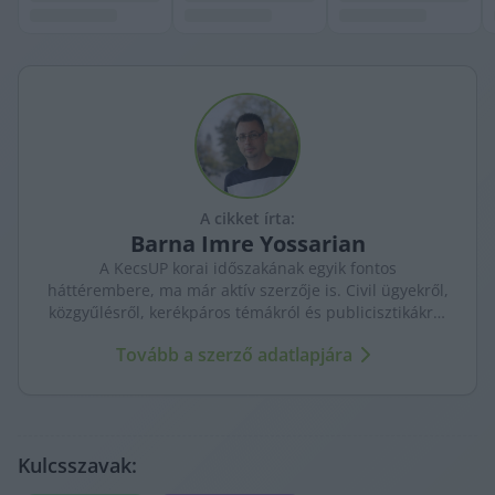
A cikket írta:
Barna
Imre Yossarian
A KecsUP korai időszakának egyik fontos
háttérembere, ma már aktív szerzője is. Civil ügyekről,
közgyűlésről, kerékpáros témákról és publicisztikákról
ír – helyismerettel, önálló hangon.
Tovább a szerző adatlapjára
Kulcsszavak: