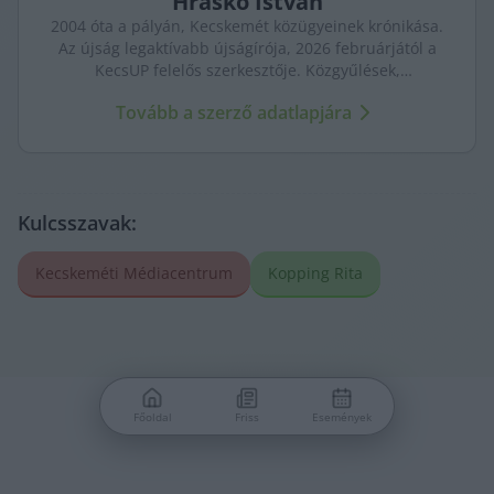
Hraskó
István
2004 óta a pályán, Kecskemét közügyeinek krónikása.
Az újság legaktívabb újságírója, 2026 februárjától a
KecsUP felelős szerkesztője. Közgyűlések,
tényfeltárások, emberi sorsok – riportjaiban a város
Tovább a szerző adatlapjára
arca és a háttérben élők történetei egyszerre jelennek
meg.
Kulcsszavak:
Kecskeméti Médiacentrum
Kopping Rita
Főoldal
Friss
Események