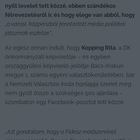
nyílt levelet tett közzé, ebben szándékos 
félrevezetésről ír, és hogy elege van abból, hogy 
„a városi, közpénzből fenntartott média politikai 
játszmák eszköze”
. 
Az egész onnan indult, hogy
 Kopping Rita
, a DK 
önkormányzati képviselője – és egyben 
országgyűlési képviselő-jelöltje Bács-Kiskun 
megye 1. számú egyéni választókerületében, bár 
a Nemzeti Választási Iroda 
honlapja
 szerint még 
nem gyűlt össze a szükséges 500 ajánlása – 
szombaton egy Facebook-posztot tett közzé.
„Azt gondoltam, hogy a Fidesz módszereinél 