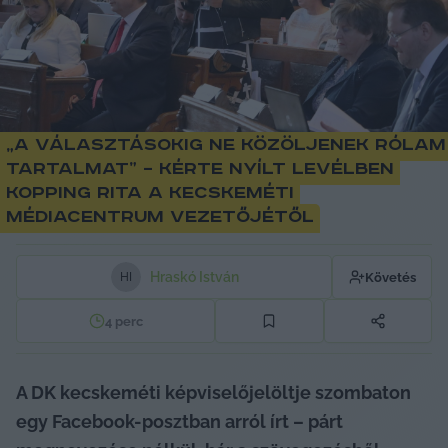
„A választásokig ne közöljenek rólam
tartalmat” – kérte nyílt levélben
Kopping Rita a Kecskeméti
Médiacentrum vezetőjétől
Hraskó István
Követés
H
I
4
perc
A DK kecskeméti képviselőjelöltje szombaton 
egy Facebook-posztban arról írt – párt 