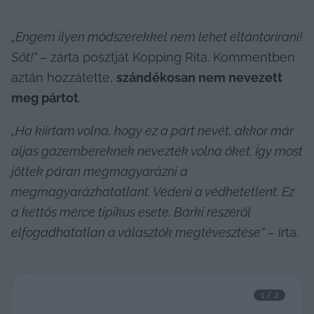
„Engem ilyen módszerekkel nem lehet eltántorírani! 
Sőt!”
 – zárta posztját Kopping Rita. Kommentben 
aztán hozzátette, 
szándékosan nem nevezett 
meg pártot
.
„Ha kiírtam volna, hogy ez a párt nevét, akkor már 
aljas gazembereknek nevezték volna őket. Így most 
jöttek páran megmagyarázni a 
megmagyarázhatatlant. Védeni a védhetetlent. Ez 
a kettős mérce tipikus esete. Bárki részéről 
elfogadhatatlan a választók megtévesztése”
 – írta.
1
 / 
2