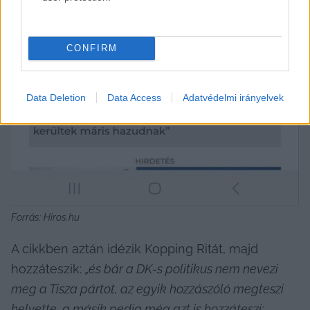
CONFIRM
Data Deletion
Data Access
Adatvédelmi irányelvek
Forrás: Hiros.hu
A cikkben aztán idézik Kopping Ritát, majd 
hozzáteszik: 
„és bár a DK-s politikus nem nevezi 
meg a Tisza pártot, az egyik hozzászóló megteszi 
helyette, a másik pedig még azt is hozzáteszi: 