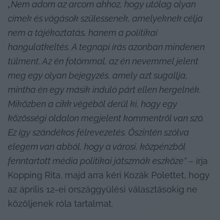
„Nem adom az arcom ahhoz, hogy utólag olyan 
címek és vágások szülessenek, amelyeknek célja 
nem a tájékoztatás, hanem a politikai 
hangulatkeltés. A tegnapi írás azonban mindenen 
túlment. Az én fotómmal, az én nevemmel jelent 
meg egy olyan bejegyzés, amely azt sugallja, 
mintha én egy másik induló párt ellen hergelnék. 
Miközben a cikk végéből derül ki, hogy egy 
közösségi oldalon megjelent kommentről van szó. 
Ez így szándékos félrevezetés. Őszintén szólva 
elegem van abból, hogy a városi, közpénzből 
fenntartott média politikai játszmák eszköze”
 – írja 
Kopping Rita, majd arra kéri Kozák Polettet, hogy 
az április 12-ei országgyűlési választásokig ne 
közöljenek róla tartalmat.