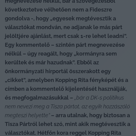
megnevezése nélkül, bár a szövegezésből 
következtetve vélhetően nem a Fideszre 
gondolva -, hogy „egyesek megtévesztik a 
választókat mondván, ne adjanak le más párt 
jelöltjére ajánlást, mert csak 1-re lehet leadni”. 
Egy kommentelő – szintén párt megnevezése 
nélkül – úgy reagált, hogy „kormányra sem 
kerültek és már hazudnak”. Ebből az 
önkormányzati hírportál összerakott egy 
„cikket”, amelyben Kopping Rita fényképét és a 
címben a kommentelő kijelentését használják, 
és megfogalmazásukkal – 
„bár a DK-s politikus 
nem nevezi meg a Tisza pártot, az egyik hozzászóló 
megteszi helyette”
 – arra utalnak, hogy biztosan a 
Tisza Pártról lehet szó, mint akik megtévesztik a 
választókat. Hétfőn kora reggel Kopping Rita 