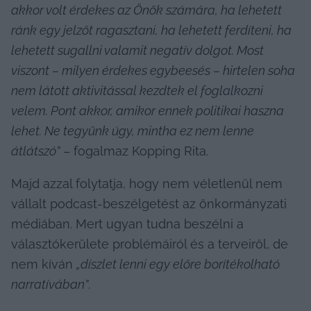
akkor volt érdekes az Önök számára, ha lehetett 
ránk egy jelzőt ragasztani, ha lehetett ferdíteni, ha 
lehetett sugallni valamit negatív dolgot. Most 
viszont – milyen érdekes egybeesés – hirtelen soha 
nem látott aktivitással kezdtek el foglalkozni 
velem. Pont akkor, amikor ennek politikai haszna 
lehet. 
Ne tegyünk úgy, mintha ez nem lenne 
átlátszó”
 – fogalmaz Kopping Rita.
Majd azzal folytatja, hogy nem véletlenül nem 
vállalt podcast-beszélgetést az önkormányzati 
médiában. Mert ugyan tudna beszélni a 
választókerülete problémáiról és a terveiről, de 
nem kíván 
„díszlet lenni egy előre borítékolható 
narratívában”
.