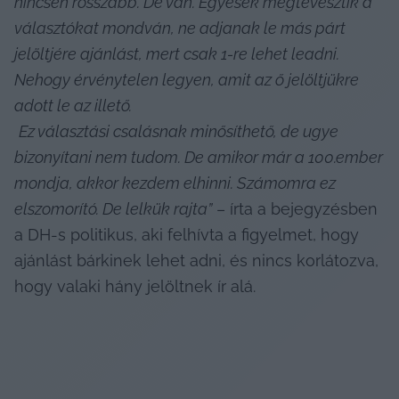
nincsen rosszabb. De van. Egyesek megtévesztik a 
választókat mondván, ne adjanak le más párt 
jelöltjére ajánlást, mert csak 1-re lehet leadni. 
Nehogy érvénytelen legyen, amit az ő jelöltjükre 
adott le az illető.
Ez választási csalásnak minősíthető, de ugye 
bizonyítani nem tudom. De amikor már a 100.ember 
mondja, akkor kezdem elhinni. Számomra ez 
elszomorító. De lelkük rajta”
 – írta a bejegyzésben 
a DH-s politikus, aki felhívta a figyelmet, hogy 
ajánlást bárkinek lehet adni, és nincs korlátozva, 
hogy valaki hány jelöltnek ír alá.