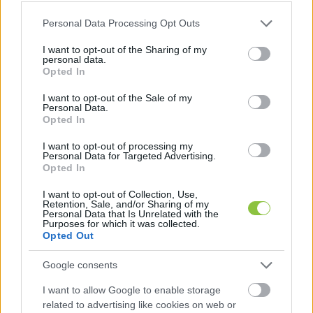
vasárnap megjelent cikke címének az 
Please note that this website/app uses one or more Google
Personal Data Processing Opt Outs
services and may gather and store information including but
önkormányzati hírportál, a Hiros.hu, de egy olyan 
not limited to your visit or usage behaviour. You may click to
I want to opt-out of the Sharing of my
fényképpel, amelyen Kopping Rita látható, 
personal data.
grant or deny consent to Google and its third-party tags to
Opted In
nyilatkozat közben.
use your data for below specified purposes in below Google
consent section.
I want to opt-out of the Sale of my
Personal Data.
Opted In
I want to opt-out of processing my
Personal Data for Targeted Advertising.
Opted In
I want to opt-out of Collection, Use,
Retention, Sale, and/or Sharing of my
Personal Data that Is Unrelated with the
Purposes for which it was collected.
Opted Out
Google consents
I want to allow Google to enable storage
related to advertising like cookies on web or