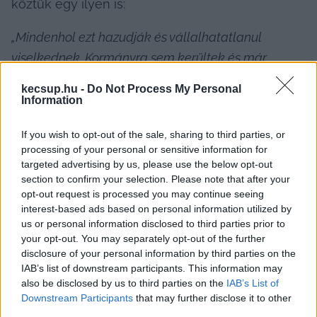
köztük egy ilyen is:
„Mindenhol ezt hazudják és vállalhatatlanul 
viselkednek. Kormányra sem kerültek és már 
hazudnak.”
kecsup.hu -
Do Not Process My Personal
Information
If you wish to opt-out of the sale, sharing to third parties, or
processing of your personal or sensitive information for
targeted advertising by us, please use the below opt-out
section to confirm your selection. Please note that after your
opt-out request is processed you may continue seeing
interest-based ads based on personal information utilized by
us or personal information disclosed to third parties prior to
your opt-out. You may separately opt-out of the further
disclosure of your personal information by third parties on the
IAB’s list of downstream participants. This information may
Forrás: Kopping Rita Facebook-oldala
also be disclosed by us to third parties on the
IAB’s List of
Downstream Participants
that may further disclose it to other
A kommentelő második mondatát adta aztán 
third parties.