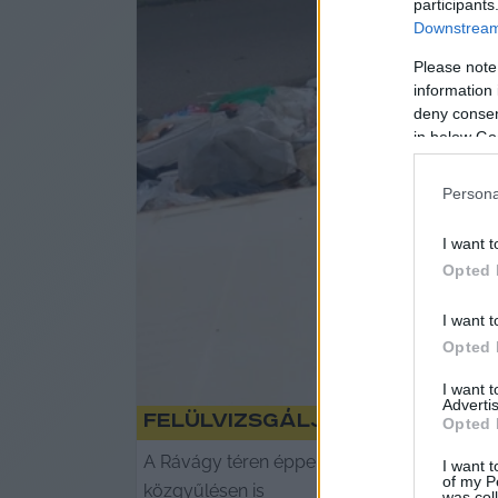
participants
Downstream 
Please note
information 
deny consent
in below Go
Persona
I want t
Opted 
I want t
Opted 
I want 
Advertis
Felülvizsgálják a jelenle
Opted 
A Rávágy téren éppen a napokban történt es
I want t
of my P
közgyűlésen is
was col