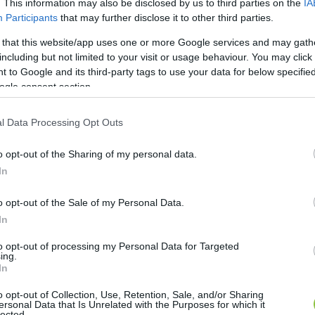
. This information may also be disclosed by us to third parties on the
IA
Participants
that may further disclose it to other third parties.
 that this website/app uses one or more Google services and may gath
including but not limited to your visit or usage behaviour. You may click 
 to Google and its third-party tags to use your data for below specifi
ogle consent section.
l Data Processing Opt Outs
o opt-out of the Sharing of my personal data.
In
o opt-out of the Sale of my Personal Data.
In
to opt-out of processing my Personal Data for Targeted
ing.
gi lomtalanítási rendszert a problémá
In
et rávilágított arra, hogy rendesen vannak gondok a lomtala
o opt-out of Collection, Use, Retention, Sale, and/or Sharing
ersonal Data that Is Unrelated with the Purposes for which it
lected.