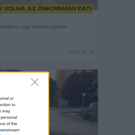
e volna az önkormányzati
i uszításra vagy a köznyugalom
2026. 05. 19.
sonal or
ection to
ou may
 personal
out of the
 downstream