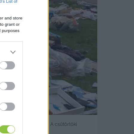
B’s List of
er and store
to grant or
ed purposes
k miatt
nítással Kecskeméten. A csütörtöki