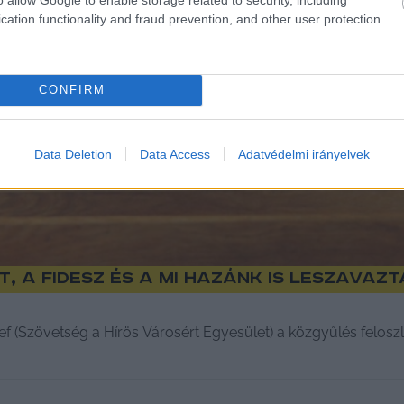
cation functionality and fraud prevention, and other user protection.
CONFIRM
Data Deletion
Data Access
Adatvédelmi irányelvek
tt, a Fidesz és a Mi Hazánk is leszava
ózsef (Szövetség a Hírös Városért Egyesület) a közgyűlés felos