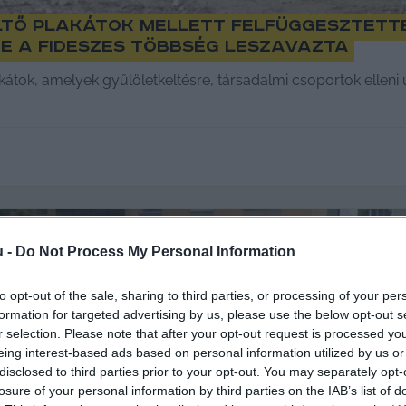
ltő plakátok mellett felfüggesztett
de a fideszes többség leszavazta
kátok, amelyek gyűlöletkeltésre, társadalmi csoportok ellen
u -
Do Not Process My Personal Information
to opt-out of the sale, sharing to third parties, or processing of your per
formation for targeted advertising by us, please use the below opt-out s
r selection. Please note that after your opt-out request is processed y
eing interest-based ads based on personal information utilized by us or
disclosed to third parties prior to your opt-out. You may separately opt-
losure of your personal information by third parties on the IAB’s list of