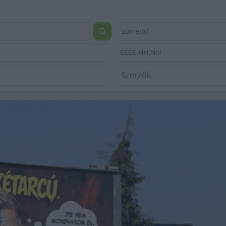
Sorrend
ÉÉÉÉ.HH.NN