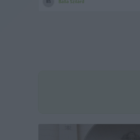
Balla Szilárd
B
S