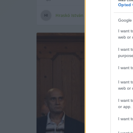
Opted 
Hraskó István
H
I
Google 
I want t
web or d
I want t
purpose
I want 
I want t
web or d
I want t
or app.
I want t
I want t