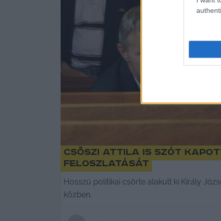
authenti
Csőszi Attila is szót kapo
feloszlatását
Hosszú politikai csörte alakult ki Király J
közben.