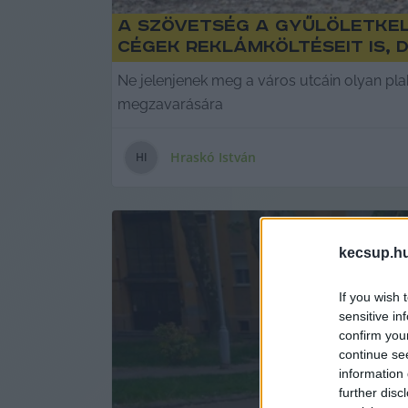
A Szövetség a gyűlöletke
cégek reklámköltéseit is, 
Ne jelenjenek meg a város utcáin olyan pla
megzavarására
Hraskó István
H
I
kecsup.h
If you wish 
sensitive in
confirm you
continue se
information 
further disc