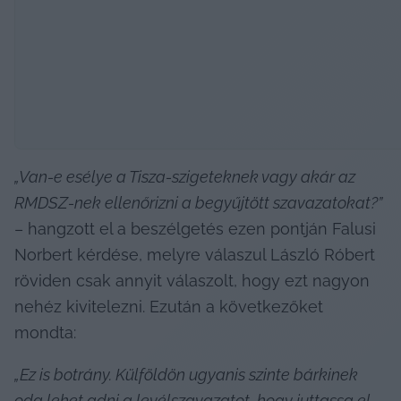
„Van-e esélye a Tisza-szigeteknek vagy akár az 
RMDSZ-nek ellenőrizni a begyűjtött szavazatokat?”
– hangzott el a beszélgetés ezen pontján Falusi 
Norbert kérdése, melyre válaszul László Róbert 
röviden csak annyit válaszolt, hogy ezt nagyon 
nehéz kivitelezni. Ezután a következőket 
mondta:
„Ez is botrány. Külföldön ugyanis szinte bárkinek 
oda lehet adni a levélszavazatot, hogy juttassa el 