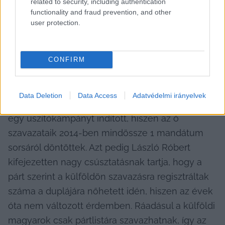
related to security, including authentication
functionality and fraud prevention, and other
user protection.
Levélszavazatok
CONFIRM
S ha már határon túli szavazatok: a Political 
Capital szakértője szerint egyáltalán nem 
Data Deletion
Data Access
Adatvédelmi irányelvek
szerencsés, hogy a DK a külhoni magyarok ellen 
egy uszítókampányt indított, hiszen az ő 
szavazataik 2014-ben mindössze 1 mandátum 
sorsáról döntöttek. Azt pedig László Róbert 
kifejezetten nagy csúsztatásnak tartja, hogy a 
párt szerint a külföldön szavazásra regisztráltak 
száma a duplájára nőhetett idén, hiszen az évek 
óta nem változott érdemben. Ráadásul a külföldi 
magyarok csak pártlistára szavazhatnak, így az 