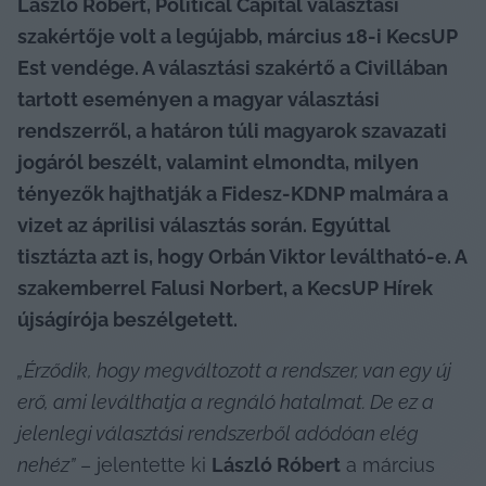
László Róbert, Political Capital választási 
szakértője volt a legújabb, március 18-i KecsUP 
Est vendége. A választási szakértő a Civillában 
tartott eseményen a magyar választási 
rendszerről, a határon túli magyarok szavazati 
jogáról beszélt, valamint elmondta, milyen 
tényezők hajthatják a Fidesz-KDNP malmára a 
vizet az áprilisi választás során. Egyúttal 
tisztázta azt is, hogy Orbán Viktor leváltható-e. A 
szakemberrel Falusi Norbert, a KecsUP Hírek 
újságírója beszélgetett.
„Érződik, hogy megváltozott a rendszer, van egy új 
erő, ami leválthatja a regnáló hatalmat. De ez a 
jelenlegi választási rendszerből adódóan elég 
nehéz”
 – jelentette ki 
László Róbert
 a március 