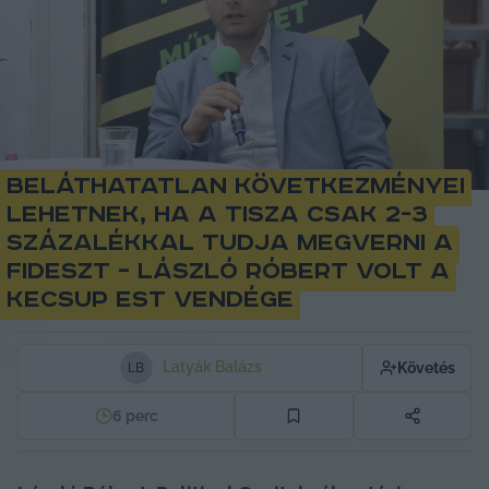
Beláthatatlan következményei
lehetnek, ha a Tisza csak 2-3
százalékkal tudja megverni a
Fideszt – László Róbert volt a
KecsUP Est vendége
Latyák Balázs
Követés
L
B
6
perc