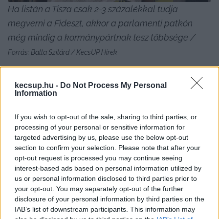
Ha listán a Tisza csak 2-3 százalékkal tudja 
megverni a Fideszt, akkor a parlamenti patkón 
még mindig a kormánypártnak lesz többsége / 
Forrás: Balla Szilárd / KecsUP Hírek
kecsup.hu -
Do Not Process My Personal
Information
If you wish to opt-out of the sale, sharing to third parties, or
processing of your personal or sensitive information for
targeted advertising by us, please use the below opt-out
De akkor László Róbert szerint melyek azok az 
section to confirm your selection. Please note that after your
elemek, amelyek valóban a Fidesznek 
opt-out request is processed you may continue seeing
kedveznek?
interest-based ads based on personal information utilized by
us or personal information disclosed to third parties prior to
your opt-out. You may separately opt-out of the further
László Róbert a választókerületi térkép 
disclosure of your personal information by third parties on the
manipulálása kapcsán felhívta a figyelmet arra, 
IAB’s list of downstream participants. This information may
hogy a gyakorlatban ezidáig még nem derült ki, 