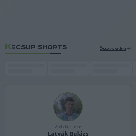
K
ECSUP SHORTS
Összes videó
A cikket írta:
Latyák
Balázs