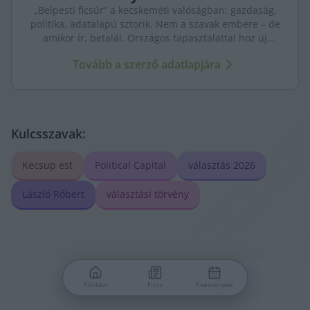
„Belpesti ficsúr” a kecskeméti valóságban: gazdaság,
politika, adatalapú sztorik. Nem a szavak embere – de
amikor ír, betalál. Országos tapasztalattal hoz új
nézőpontokat a helyi ügyekhez.
Tovább a szerző adatlapjára
Kulcsszavak:
Kecsup est
Political Capital
választás 2026
László Róbert
választási törvény
Főoldal
Friss
Események