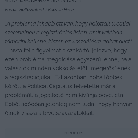
során visszaélésre adhat okot / 
Forrás: Balla Szilárd / KecsUP Hírek
„A probléma inkább ott van, hogy halottak tucatjai 
szerepelnek a regisztrációs listán, amit valóban 
támadni kellene, hiszen ez visszaélésre adhat okot” 
– hívta fel a figyelmet a szakértő, jelezve, hogy 
ezen probléma megoldása egyszerű lenne, ha a 
választók minden voksolás előtt megerősítenék 
a regisztrációjukat. Ezt azonban, noha többek 
között a Political Capital is felvetette már a 
problémát, a jogalkotó nem kívánja bevezetni. 
Ebből adódóan jelenleg nem tudni, hogy hányan 
élnek vissza a levélszavazatokkal.
HIRDETÉS