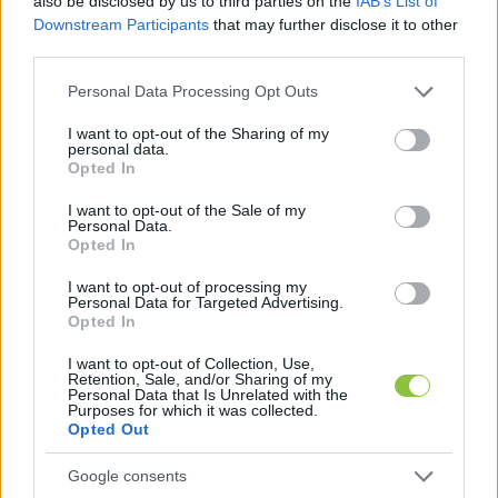
also be disclosed by us to third parties on the
IAB’s List of
Downstream Participants
that may further disclose it to other
hogy a térkép valójában mire elegendő, hiszen a 
third parties.
Fidesz az előző választásokon utcahosszal 
Please note that this website/app uses one or more Google
Personal Data Processing Opt Outs
vezetett az ellenfelei előtt. 
„Most azonban ha 
services and may gather and store information including but
szoros lesz a meccs, akkor megtudjuk, de azt nem 
not limited to your visit or usage behaviour. You may click to
I want to opt-out of the Sharing of my
personal data.
grant or deny consent to Google and its third-party tags to
kívánom Magyarországnak. Ha listán ugyanis a 
Opted In
use your data for below specified purposes in below Google
Tisza csak 2-3 százalékkal tudja megverni a 
consent section.
I want to opt-out of the Sale of my
Fideszt, akkor a parlamenti patkón még mindig a 
Personal Data.
Opted In
kormánypártnak lesz többsége. Márpedig akkor 
I want to opt-out of processing my
több millió szemöldök fog felszaladni majd, 
Personal Data for Targeted Advertising.
aminek a következményei beláthatatlanok 
Opted In
lesznek”
 – jelentette ki a választási szakértő.
I want to opt-out of Collection, Use,
Retention, Sale, and/or Sharing of my
Personal Data that Is Unrelated with the
Győzteskompenzáció
Purposes for which it was collected.
Opted Out
A Political Capital elemzője ezután áttért a 
Google consents
győzteskompenzációra, mint a választás 