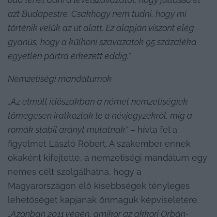
azt Budapestre. Csakhogy nem tudni, hogy mi 
történik velük az út alatt. Ez alapján viszont elég 
gyanús, hogy a külhoni szavazatok 95 százaléka 
egyetlen pártra érkezett eddig.”
Nemzetiségi mandátumok
„Az elmúlt időszakban a német nemzetiségiek 
tömegesen iratkoztak le a névjegyzékről, míg a 
romák stabil arányt mutatnak”
 – hívta fel a 
figyelmet László Róbert. A szakember ennek 
okaként kifejtette, a nemzetiségi mandátum egy 
nemes célt szolgálhatna, hogy a 
Magyarországon élő kisebbségek tényleges 
lehetőséget kapjanak önmaguk képviseletére. 
„Azonban 2011 végén, amikor az akkori Orbán-