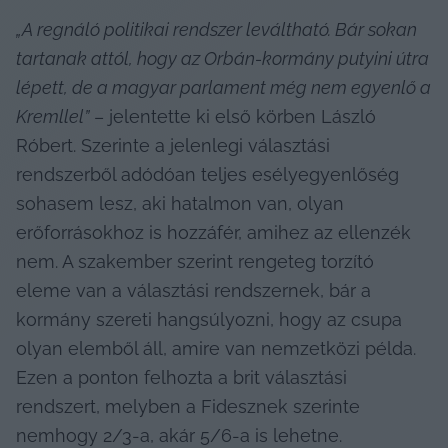
„A regnáló politikai rendszer leváltható. Bár sokan 
tartanak attól, hogy az Orbán-kormány putyini útra 
lépett, de a magyar parlament még nem egyenlő a 
Kremllel”
 – jelentette ki első körben László 
Róbert. Szerinte a jelenlegi választási 
rendszerből adódóan teljes esélyegyenlőség 
sohasem lesz, aki hatalmon van, olyan 
erőforrásokhoz is hozzáfér, amihez az ellenzék 
nem. A szakember szerint rengeteg torzító 
eleme van a választási rendszernek, bár a 
kormány szereti hangsúlyozni, hogy az csupa 
olyan elemből áll, amire van nemzetközi példa. 
Ezen a ponton felhozta a brit választási 
rendszert, melyben a Fidesznek szerinte 
nemhogy 2/3-a, akár 5/6-a is lehetne.