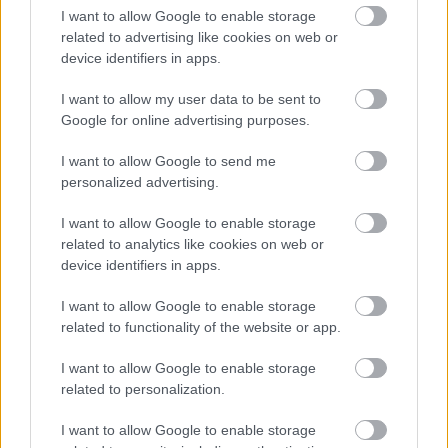
I want to allow Google to enable storage
eredményét jelentősen befolyásoló tényezőre. 
related to advertising like cookies on web or
Elmondta, egyfajta vesszőparipát jelent a 
device identifiers in apps.
külhoni magyarok választójogát emlegetni a 
I want to allow my user data to be sent to
voksolás eredményét befolyásoló tényezőként, 
Google for online advertising purposes.
és a DK a kampányában fel is ült erre a hullámra.
I want to allow Google to send me
„Csakhogy a határon túliak szavazatai 2014 és 2022 
personalized advertising.
között sorrendben 1, 0, 2 mandátumot hoztak a 
I want to allow Google to enable storage
kormánypártnak. Szemben a győzteskompenzáció 
related to analytics like cookies on web or
rendszerével, ami szintén sorrendben 6, 5 és 5 
device identifiers in apps.
mandátumot hoztak a kormánypártoknak”
 – 
I want to allow Google to enable storage
jelezte László Róbert, aki szerint hogy ez az 
related to functionality of the website or app.
áprilisi választáson
 hogyan alakul majd, az szinte 
I want to allow Google to enable storage
megjósolhatatlan.
related to personalization.
I want to allow Google to enable storage