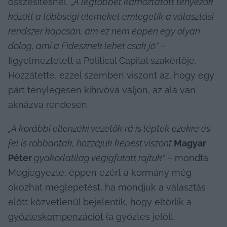
összesítésnél. „
A legtöbbet kárhoztatott tényezők 
között a többségi elemeket emlegetik a választási 
rendszer kapcsán, ám ez nem éppen egy olyan 
dolog, ami a Fidesznek lehet csak jó”
 – 
figyelmeztetett a Political Capital szakértője. 
Hozzátette, ezzel szemben viszont az, hogy egy 
párt ténylegesen kihívóvá váljon, az alá van 
aknázva rendesen.
„A korábbi ellenzéki vezetők rá is léptek ezekre és 
fel is robbantak, hozzájuk képest viszont 
Magyar 
Péter
 gyakorlatilag végigfutott rajtuk”
 – mondta. 
Megjegyezte, éppen ezért a kormány még 
okozhat meglepetést, ha mondjuk a választás 
előtt közvetlenül bejelentik, hogy eltörlik a 
győzteskompenzációt
 (a győztes jelölt 