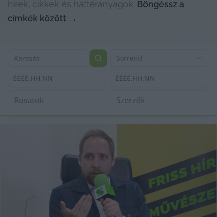
hírek, cikkek és háttéranyagok.
Böngéssz a
címkék között
→
Sorrend
ÉÉÉÉ.HH.NN
ÉÉÉÉ.HH.NN