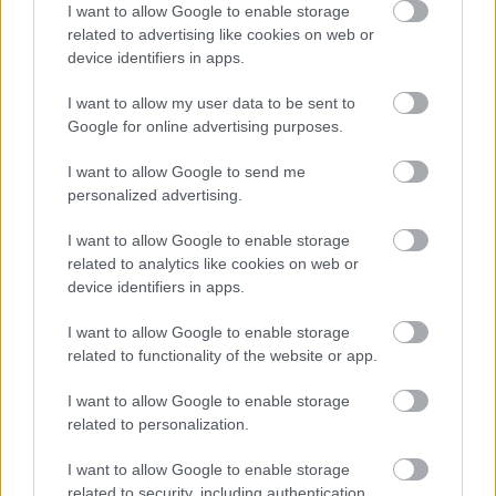
I want to allow Google to enable storage
csúcsról és hívja Szergej (Lavrov, orosz
related to advertising like cookies on web or
device identifiers in apps.
Barna Imre Yossarian
2026. 03. 28.
B
I
I want to allow my user data to be sent to
Google for online advertising purposes.
I want to allow Google to send me
personalized advertising.
I want to allow Google to enable storage
related to analytics like cookies on web or
device identifiers in apps.
I want to allow Google to enable storage
related to functionality of the website or app.
I want to allow Google to enable storage
related to personalization.
László Róbert: fontos lenne, hogy
társadalmi és politikai párbeszéd,
I want to allow Google to enable storage
vita induljon a választási
related to security, including authentication