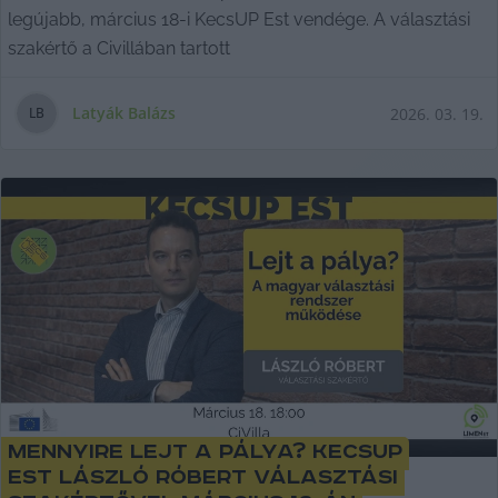
legújabb, március 18-i KecsUP Est vendége. A választási
szakértő a Civillában tartott
Latyák Balázs
2026. 03. 19.
L
B
Mennyire lejt a pálya? KecsUP
Est László Róbert választási