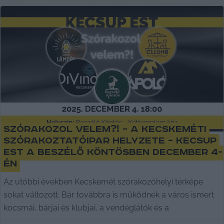
Szórakozol velem?! – a kecskeméti
szórakoztatóipar helyzete – KecsUP
Est a Beszélő Köntösben december 4-
én
Az utóbbi években Kecskemét szórakozóhelyi térképe
sokat változott. Bár továbbra is működnek a város ismert
kocsmái, bárjai és klubjai, a vendéglátók és a