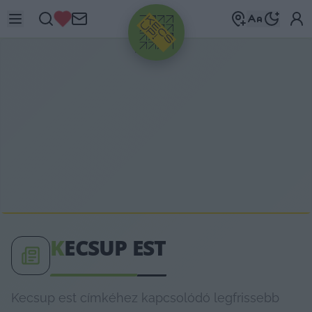
HIRDETÉS
K
ECSUP EST
Kecsup est címkéhez kapcsolódó legfrissebb