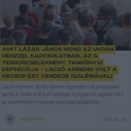
Amit Lázár János mond az ukrán
pénzzel kapcsolatban, az a
terrorcselekmény tankönyvi
definíciója – Laczó Adrienn volt a
KecsUP Est vendége (galériával)
Laczó Adrienn, Szabó Bence ügyvédje volt a legújabb,
április 2-ai KecsUP Est vendége. A jogász és egykori bíró
az eseményen a magyar igazságszolgáltatás
Latyák Balázs
2026. 04. 03.
L
B