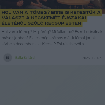
Hol van a tömeg? Erre is kerestük a
választ a Kecskemét éjszakai
életéről szóló KecsUP Esten
Hol van a tömeg? Mi pörög? Mi fullad be? És mit csinálnak
mások jobban? Ezt és még számos másik témát jártak
körbe a december 4-ei KecsUP Est résztvevői a
Balla Szilárd
2025. 12. 07.
B
S