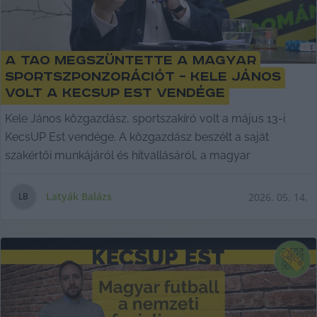
A tao megszüntette a magyar
sportszponzorációt – Kele János
volt a KecsUP Est vendége
Kele János közgazdász, sportszakíró volt a május 13-i
KecsUP Est vendége. A közgazdász beszélt a saját
szakértői munkájáról és hitvallásáról, a magyar
Latyák Balázs
2026. 05. 14.
L
B