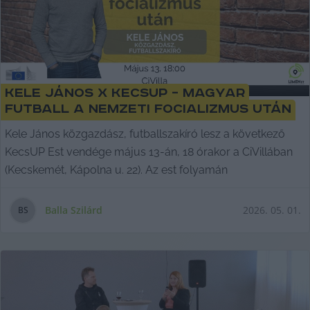
Kele János x KecsUP – Magyar
futball a nemzeti focializmus után
Kele János közgazdász, futballszakíró lesz a következő
KecsUP Est vendége május 13-án, 18 órakor a CiVillában
(Kecskemét, Kápolna u. 22). Az est folyamán
Balla Szilárd
2026. 05. 01.
B
S