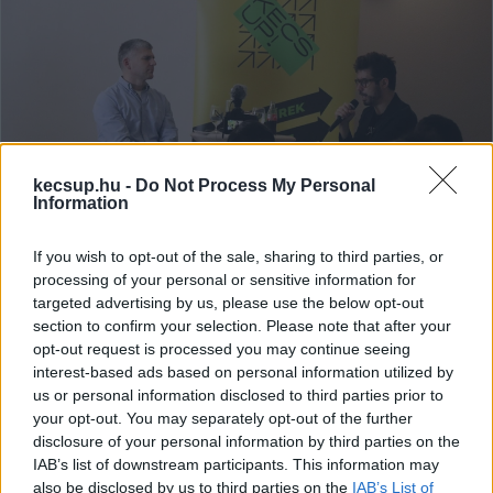
kecsup.hu -
Do Not Process My Personal
Information
„Ez egy politikai színház” – Panyi
If you wish to opt-out of the sale, sharing to third parties, or
Szabolcs oknyomozó újságíró volt a
processing of your personal or sensitive information for
KecsUP Est vendége (videó)
targeted advertising by us, please use the below opt-out
section to confirm your selection. Please note that after your
Március 24-én, kedden este Panyi Szabolcs oknyomozó
opt-out request is processed you may continue seeing
újságíró (Direkt36, VSquare) volt a KecsUP Est vendége,
interest-based ads based on personal information utilized by
akivel Hraskó István, a KecsUP Hírek
us or personal information disclosed to third parties prior to
your opt-out. You may separately opt-out of the further
disclosure of your personal information by third parties on the
Falusi Norbert
2026. 03. 29.
F
N
IAB’s list of downstream participants. This information may
also be disclosed by us to third parties on the
IAB’s List of