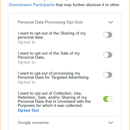
Downstream Participants
that may further disclose it to other
third parties.
Please note that this website/app uses one or more Google
Personal Data Processing Opt Outs
services and may gather and store information including but
not limited to your visit or usage behaviour. You may click to
I want to opt-out of the Sharing of my
personal data.
grant or deny consent to Google and its third-party tags to
Opted In
use your data for below specified purposes in below Google
consent section.
I want to opt-out of the Sale of my
Personal Data.
Opted In
I want to opt-out of processing my
Personal Data for Targeted Advertising.
Opted In
Panyi Szabolcs oknyomozó újságíró
I want to opt-out of Collection, Use,
volt március 24-én a KecsUP Est
Retention, Sale, and/or Sharing of my
Personal Data that Is Unrelated with the
vendége – a teljes beszélgetés
Purposes for which it was collected.
(videó)
Opted Out
„2023 óta gyűjtöm a bizonyítékokat erről. Ez egy nyílt titok,
Google consents
hogy Szijjártó Péter kimegy a szünetben egy európai