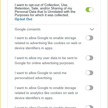
újabb felvételt is megosztott.
I want to opt-out of Collection, Use,
Retention, Sale, and/or Sharing of my
Personal Data that Is Unrelated with the
Purposes for which it was collected.
Opted Out
Google consents
I want to allow Google to enable storage
related to advertising like cookies on web or
Edina beszámolt arról is, hogy hiába próbált 
device identifiers in apps.
később jegyzőkönyvet kérni az esetről, a 
I want to allow my user data to be sent to
műszakvezető azt írta neki: nem készült 
Google for online advertising purposes.
dokumentáció.
I want to allow Google to send me
A 
24.hu
 arról is ír, hogy cikkük megjelenése után 
personalized advertising.
a Hajdú-Bihar Vármegyei Kormányhivatal arról 
I want to allow Google to enable storage
tájékoztatta őket, hogy az esettel kapcsolatban a 
related to analytics like cookies on web or
munkavédelmi hatósághoz nem érkezett sem 
device identifiers in apps.
jelzés, sem bejelentés sem dolgozótól, sem 
I want to allow Google to enable storage