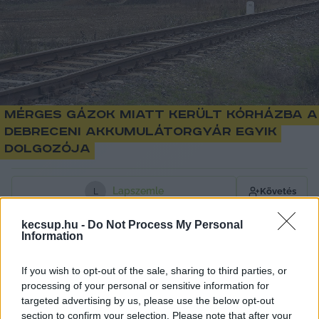
Mérges gázok miatt került kórházba a
debreceni akkumulátorgyár egyik
dolgozója
Lapszemle
Követés
L
1
perc
kecsup.hu -
Do Not Process My Personal
Information
If you wish to opt-out of the sale, sharing to third parties, or
A Tisza Párt Hajdú-Bihar 1. választókerületi 
processing of your personal or sensitive information for
jelöltje, Tárkányi Zsolt közösségi oldalán 
targeted advertising by us, please use the below opt-out
közzétett videójában arról beszélt Edina, a 
section to confirm your selection. Please note that after your