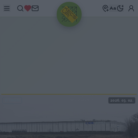
HIRDETÉS
ITTHON
2026. 03. 02.