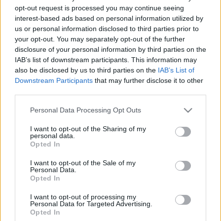
opt-out request is processed you may continue seeing
debreceni CATL-akkumulátorgyár dolgozója, 
interest-based ads based on personal information utilized by
hogy két héttel ezelőtt súlyos rosszullétet 
us or personal information disclosed to third parties prior to
your opt-out. You may separately opt-out of the further
kapott műszak közben, miután egy sérült 
disclosure of your personal information by third parties on the
cellából szivárgó gázokat lélegzett be.
IAB’s list of downstream participants. This information may
also be disclosed by us to third parties on the
IAB’s List of
A nő annyira rosszul lett, hogy összeesett, bal 
Downstream Participants
that may further disclose it to other
third parties.
oldala átmenetileg lebénult, és végül mentő 
vitte kórházba. A zárójelentés szerint Edina „több 
Please note that this website/app uses one or more Google
Personal Data Processing Opt Outs
services and may gather and store information including but
órán keresztül akkumulátorcellából felszabaduló 
not limited to your visit or usage behaviour. You may click to
I want to opt-out of the Sharing of my
gázt lélegzett be” munkahelyi baleset 
personal data.
grant or deny consent to Google and its third-party tags to
Opted In
következtében – írta meg a 
24.hu
.
use your data for below specified purposes in below Google
consent section.
I want to opt-out of the Sale of my
Personal Data.
Opted In
Miután a gyár bejelentette, hogy vizsgálatot 
I want to opt-out of processing my
Personal Data for Targeted Advertising.
indít, a bejegyzés készítője egy részletesebb, 
Opted In