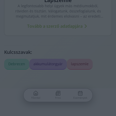
Lapszemle
A legfontosabb helyi ügyek más médiumokból,
röviden és tisztán. Válogatunk, összefoglalunk, és
megmutatjuk, mit érdemes elolvasni – az eredeti
forrásokra mutatva. Gyors tájékozódás, egy helyen.
Tovább a szerző adatlapjára
Kulcsszavak:
Debrecen
akkumulátorgyár
lapszemle
Főoldal
Friss
Események