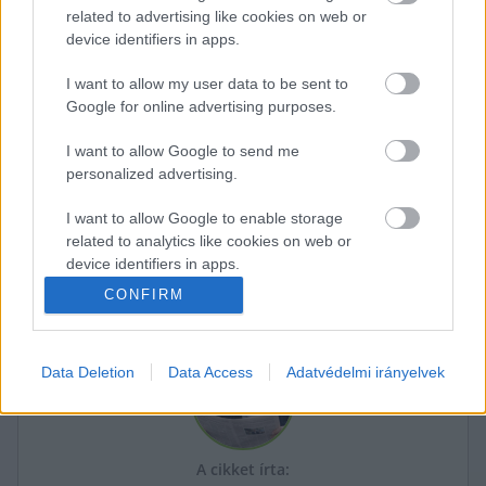
related to advertising like cookies on web or
device identifiers in apps.
I want to allow my user data to be sent to
Google for online advertising purposes.
I want to allow Google to send me
personalized advertising.
K
ECSUP SHORTS
Összes videó
I want to allow Google to enable storage
related to analytics like cookies on web or
device identifiers in apps.
CONFIRM
I want to allow Google to enable storage
related to functionality of the website or app.
Data Deletion
Data Access
Adatvédelmi irányelvek
I want to allow Google to enable storage
related to personalization.
I want to allow Google to enable storage
related to security, including authentication
A cikket írta: