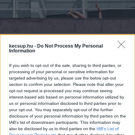
kecsup.hu -
Do Not Process My Personal
Negyedikről zuhant ki a kisfiú
Information
Kecskeméten – túlélte a balesetet
If you wish to opt-out of the sale, sharing to third parties, or
processing of your personal or sensitive information for
1
perc
L
targeted advertising by us, please use the below opt-out
section to confirm your selection. Please note that after your
opt-out request is processed you may continue seeing
Egy másfél éves kisfiú zuhant ki egy negyedik 
interest-based ads based on personal information utilized by
emeleti lakás ablakából Kecskeméten – 
us or personal information disclosed to third parties prior to
your opt-out. You may separately opt-out of the further
számolt be
 róla az RTL Híradó. A gyermeket egy 
disclosure of your personal information by third parties on the
járókelő találta meg: a kisfiú a földön ülve, vérző 
IAB’s list of downstream participants. This information may
arccal, de eszméleténél volt. 
also be disclosed by us to third parties on the
IAB’s List of