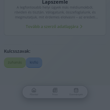
functionality and fraud prevention, and other
Lapszemle
user protection.
A legfontosabb helyi ügyek más médiumokból,
röviden és tisztán. Válogatunk, összefoglalunk, és
megmutatjuk, mit érdemes elolvasni – az eredeti
forrásokra mutatva. Gyors tájékozódás, egy helyen.
Tovább a szerző adatlapjára
Kulcsszavak:
zuhanás
kisfiú
Főoldal
Friss
Események