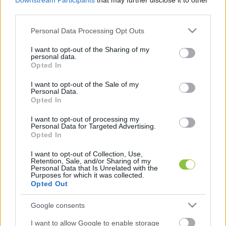
Downstream Participants
that may further disclose it to other
third parties.
A beszámoló szerint a kisgyermek sérülései 
elsőre nem tűntek súlyosnak, főként 
Please note that this website/app uses one or more Google
Personal Data Processing Opt Outs
services and may gather and store information including but
horzsolásokat látott rajta a segítségére siető nő, 
not limited to your visit or usage behaviour. You may click to
I want to opt-out of the Sharing of my
ennek ellenére azonnal kórházba szállították. Az 
personal data.
grant or deny consent to Google and its third-party tags to
Opted In
RTL információi szerint később kiderült, hogy 
use your data for below specified purposes in below Google
consent section.
I want to opt-out of the Sale of my
eltört a lába, állapota azonban már javul.
Personal Data.
Opted In
I want to opt-out of processing my
Personal Data for Targeted Advertising.
A csatorna úgy tudja, a zuhanást több tényező is 
Opted In
enyhíthette: egy homlokzati elem lassíthatta az 
I want to opt-out of Collection, Use,
Retention, Sale, and/or Sharing of my
esést, ráadásul a kisfiú nem betonra, hanem 
Personal Data that Is Unrelated with the
Purposes for which it was collected.
füves területre esett. A lakást a gyermek szülei 
Opted Out
bérelték, a szomszédok szerint a balesetet 
Google consents
követően elköltöztek. Az ügy körülményeit a 
rendőrség vizsgálja.
I want to allow Google to enable storage