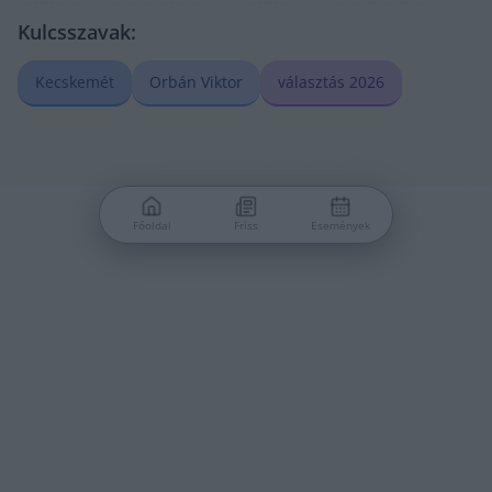
Kulcsszavak:
Kecskemét
Orbán Viktor
választás 2026
Főoldal
Friss
Események