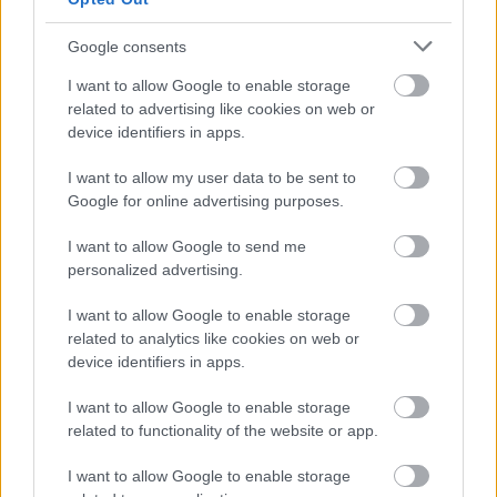
HIRDETÉS
Google consents
I want to allow Google to enable storage
related to advertising like cookies on web or
device identifiers in apps.
I want to allow my user data to be sent to
Google for online advertising purposes.
I want to allow Google to send me
Különösen visszataszító volt az a fordulat, 
personalized advertising.
amellyel Orbán a választás tétjét úgy próbálta 
I want to allow Google to enable storage
beállítani, mintha arról kellene dönteni, ő vagy 
related to analytics like cookies on web or
Zelenszkij alakít-e kormányt Magyarországon. Ez 
device identifiers in apps.
politikai szemfényvesztés. Nem Zelenszkij a 
I want to allow Google to enable storage
magyar demokrácia ellenfele, hanem az a 
related to functionality of the website or app.
hatalomtechnika, amely minden kritikust idegen 
I want to allow Google to enable storage
érdekek kiszolgálójának bélyegez.