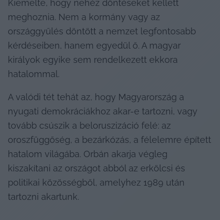
Kiemelte, hogy nehéz döntéseket kellett 
meghoznia. Nem a kormány vagy az 
országgyűlés döntött a nemzet legfontosabb 
kérdéseiben, hanem egyedül ő. A magyar 
királyok egyike sem rendelkezett ekkora 
hatalommal.
A valódi tét tehát az, hogy Magyarország a 
nyugati demokráciákhoz akar-e tartozni, vagy 
tovább csúszik a beloruszizáció felé: az 
oroszfüggőség, a bezárkózás, a félelemre épített 
hatalom világába. Orbán akarja végleg 
kiszakítani az országot abból az erkölcsi és 
politikai közösségből, amelyhez 1989 után 
tartozni akartunk.