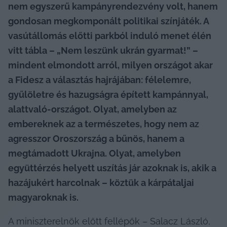
nem egyszerű kampányrendezvény volt, hanem 
gondosan megkomponált politikai színjáték. A 
vasútállomás előtti parkból induló menet élén 
vitt tábla – „Nem leszünk ukrán gyarmat!” – 
mindent elmondott arról, milyen országot akar 
a Fidesz a választás hajrájában: félelemre, 
gyűlöletre és hazugságra épített kampánnyal, 
alattvaló-országot. Olyat, amelyben az 
embereknek az a természetes, hogy nem az 
agresszor Oroszország a bűnös, hanem a 
megtámadott Ukrajna. Olyat, amelyben 
együttérzés helyett uszítás jár azoknak is, akik a 
hazájukért harcolnak – köztük a kárpátaljai 
magyaroknak is.
A miniszterelnök előtt fellépők – Salacz László, 