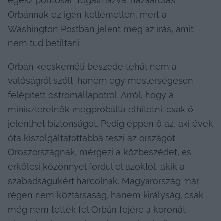
egész pontosan fogalmazva: hazaárulás. 
Orbánnak ez igen kellemetlen, mert a 
Washington Postban jelent meg az írás, amit 
nem tud betiltani.
Orbán kecskeméti beszéde tehát nem a 
valóságról szólt, hanem egy mesterségesen 
felépített ostromállapotról. Arról, hogy a 
miniszterelnök megpróbálta elhitetni: csak ő 
jelenthet biztonságot. Pedig éppen ő az, aki évek 
óta kiszolgáltatottabbá teszi az országot 
Oroszországnak, mérgezi a közbeszédet, és 
erkölcsi közönnyel fordul el azoktól, akik a 
szabadságukért harcolnak. Magyarország már 
régen nem köztársaság, hanem királyság, csak 
még nem tették fel Orbán fejére a koronát. 