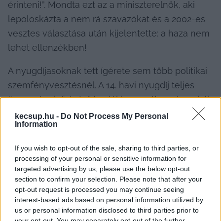
érinteni!”. Mondta ezt az a miniszterelnök, aki 
lepoloskázta a nem rá szavazókat és a 2002-es 
vesztes választása után kijelentette: a haza nem 
lehet ellenzékben!
A nyugdíjasoknak tett ígérete sem több politikai 
szemfényvesztésnél. A 14. havi nyugdíj teljes 
összegének folyósítása jól hangzott a színpadról, 
de arról már nem beszélt, hogy a svájci 
kecsup.hu -
Do Not Process My Personal
Information
indexálás megszüntetése az elmúlt évtizedben 
súlyos veszteséget okozott nekünk. (Én még 
If you wish to opt-out of the sale, sharing to third parties, or
csak 10 éve vagyok nyugdíjas, de milliós 
processing of your personal or sensitive information for
targeted advertising by us, please use the below opt-out
nagyságrendű összeget vett el tőlem az Orbán-
section to confirm your selection. Please note that after your
kormány, a 13. havi nyugdíjat is beleszámolva!). 
opt-out request is processed you may continue seeing
Nagyvonalúságról beszélt, azonban előbb arról 
interest-based ads based on personal information utilized by
us or personal information disclosed to third parties prior to
kellett volna számot adnia, mit vett el korábban.
your opt-out. You may separately opt-out of the further