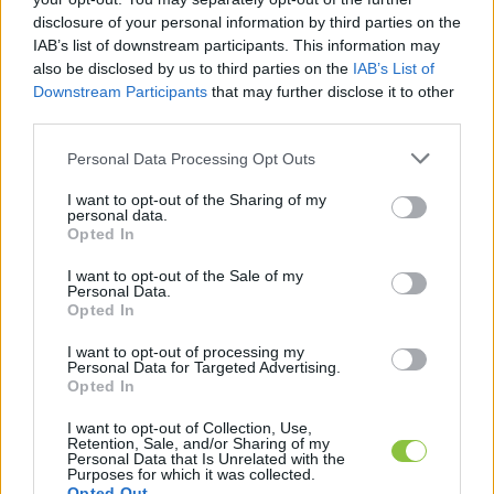
disclosure of your personal information by third parties on the
Ugyanez az igazság a családpolitikára is. Orbán 
IAB’s list of downstream participants. This information may
sikertörténetet mond, miközben a tények 
also be disclosed by us to third parties on the
IAB’s List of
Downstream Participants
that may further disclose it to other
makacsabbak a kampányszlogeneknél: a KSH 
third parties.
adatai szerint 2025-ben alig több, mint 72 ezer 
Please note that this website/app uses one or more Google
Personal Data Processing Opt Outs
gyermek született Magyarországon, több mint 7 
services and may gather and store information including but
százalékkal kevesebb, mint 2024-ben. Ez 
not limited to your visit or usage behaviour. You may click to
I want to opt-out of the Sharing of my
personal data.
grant or deny consent to Google and its third-party tags to
történelmi mélypontközeli adat. Nehéz 
Opted In
use your data for below specified purposes in below Google
családvédelmi diadalmenetről beszélni akkor, 
consent section.
I want to opt-out of the Sale of my
amikor maga a demográfiai valóság mond 
Personal Data.
Opted In
ítéletet a propaganda fölött. A KSH adatai szerint, 
I want to opt-out of processing my
a születések és halálozások különbségeként 
Personal Data for Targeted Advertising.
adódó természetes fogyás 2025-ben 52 200 fő 
Opted In
volt. Egy közepes város lakosságával csökkent 
I want to opt-out of Collection, Use,
Retention, Sale, and/or Sharing of my
az ország lélekszáma.
Personal Data that Is Unrelated with the
Purposes for which it was collected.
Opted Out