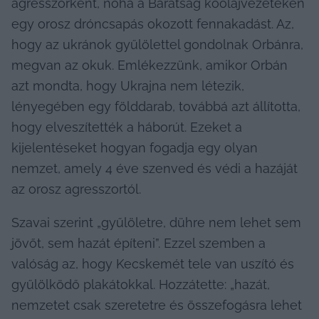
agresszorként, noha a Barátság kőolajvezetéken 
egy orosz dróncsapás okozott fennakadást. Az, 
hogy az ukránok gyűlölettel gondolnak Orbánra, 
megvan az okuk. Emlékezzünk, amikor Orbán 
azt mondta, hogy Ukrajna nem létezik, 
lényegében egy földdarab, továbbá azt állította, 
hogy elveszítették a háborút. Ezeket a 
kijelentéseket hogyan fogadja egy olyan 
nemzet, amely 4 éve szenved és védi a hazáját 
az orosz agresszortól.
Szavai szerint „gyűlöletre, dühre nem lehet sem 
jövőt, sem hazát építeni”. Ezzel szemben a 
valóság az, hogy Kecskemét tele van uszító és 
gyűlölködő plakátokkal. Hozzátette: „hazát, 
nemzetet csak szeretetre és összefogásra lehet 