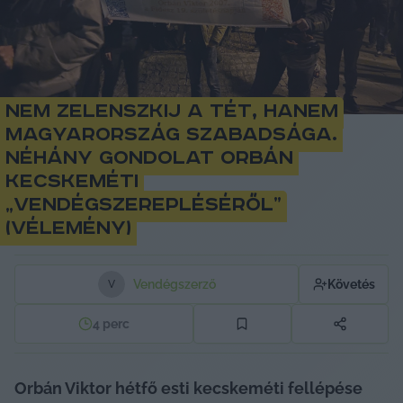
Nem Zelenszkij a tét, hanem
Magyarország szabadsága.
Néhány gondolat Orbán
kecskeméti
„vendégszerepléséről”
(vélemény)
Vendégszerző
Követés
V
4
perc
Orbán Viktor hétfő esti kecskeméti fellépése 