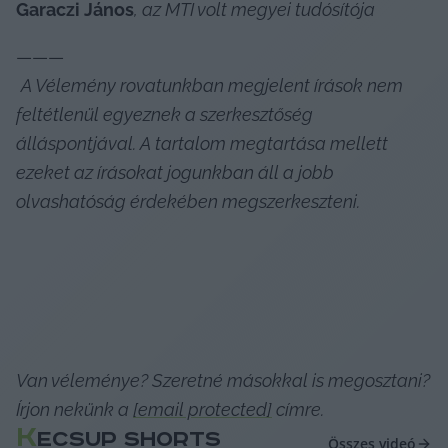
Garaczi János
, az MTI volt megyei tudósítója
———

A Vélemény rovatunkban megjelent írások nem 
feltétlenül egyeznek a szerkesztőség 
álláspontjával. A tartalom megtartása mellett 
ezeket az írásokat jogunkban áll a jobb 
olvashatóság érdekében megszerkeszteni. 
Van véleménye? Szeretné másokkal is megosztani? 
Írjon nekünk a 
[email protected]
 címre.
K
ECSUP SHORTS
Összes videó