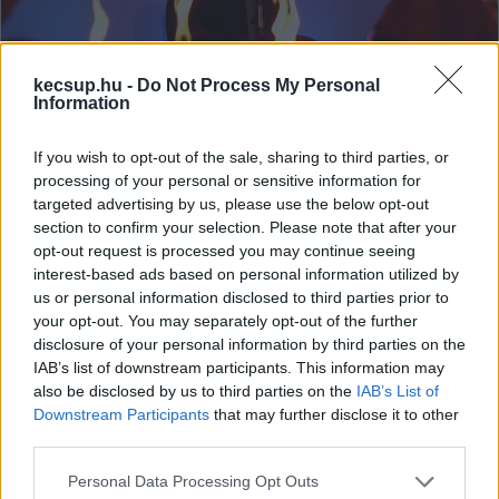
kecsup.hu -
Do Not Process My Personal
Information
Orbán Viktor ezentúl a demokratikus
If you wish to opt-out of the sale, sharing to third parties, or
magyar jogállam helyreállításáért
processing of your personal or sensitive information for
fog küzdeni
targeted advertising by us, please use the below opt-out
section to confirm your selection. Please note that after your
A volt miniszterelnök és pártja elutasítja az "új
opt-out request is processed you may continue seeing
önkényuralmi rendszert”, az új szereplők
interest-based ads based on personal information utilized by
megválasztásában pedig nem vesz részt. Az új küldetése
us or personal information disclosed to third parties prior to
pedig az, hogy helyreállítsa a demokratikus jogállamot.
your opt-out. You may separately opt-out of the further
disclosure of your personal information by third parties on the
Amit amúgy részben pont ő rombolt le.
Lapszemle
2026. 07. 22.
L
IAB’s list of downstream participants. This information may
also be disclosed by us to third parties on the
IAB’s List of
Downstream Participants
that may further disclose it to other
third parties.
Please note that this website/app uses one or more Google
Personal Data Processing Opt Outs