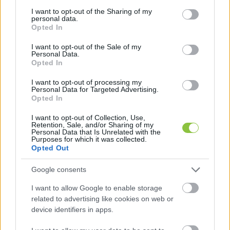
services and may gather and store information including but
not limited to your visit or usage behaviour. You may click to
I want to opt-out of the Sharing of my
personal data.
grant or deny consent to Google and its third-party tags to
Opted In
use your data for below specified purposes in below Google
consent section.
I want to opt-out of the Sale of my
Personal Data.
Opted In
I want to opt-out of processing my
Personal Data for Targeted Advertising.
Opted In
Felülvizsgálja és átalakíthatja a
I want to opt-out of Collection, Use,
Gondosóra programot az új
Retention, Sale, and/or Sharing of my
Personal Data that Is Unrelated with the
kormány
Purposes for which it was collected.
Opted Out
A hasznos társadalmi célt szolgáló eszközöket a Fidesz-
kormányok politikai akciókra, saját kampányüzeneteik
Google consents
nyugdíjasokhoz eljuttatására használták.
I want to allow Google to enable storage
related to advertising like cookies on web or
device identifiers in apps.
Lapszemle
2026. 07. 17.
L