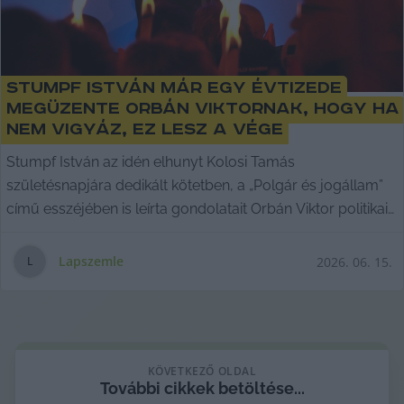
Stumpf István már egy évtizede
megüzente Orbán Viktornak, hogy ha
nem vigyáz, ez lesz a vége
Stumpf István az idén elhunyt Kolosi Tamás
születésnapjára dedikált kötetben, a „Polgár és jogállam”
című esszéjében is leírta gondolatait Orbán Viktor politikai
rendszeréről. Lapszemle.
Lapszemle
2026. 06. 15.
L
KÖVETKEZŐ OLDAL
További
cikkek
betöltése...