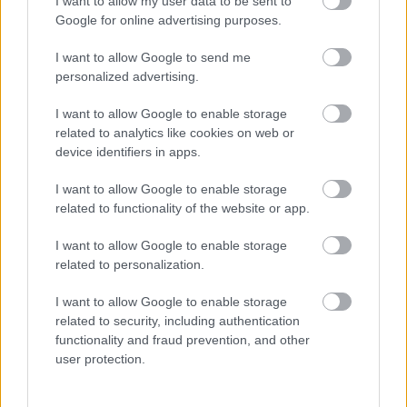
I want to allow my user data to be sent to
Google for online advertising purposes.
I want to allow Google to send me
personalized advertising.
I want to allow Google to enable storage
related to analytics like cookies on web or
device identifiers in apps.
I want to allow Google to enable storage
related to functionality of the website or app.
I want to allow Google to enable storage
related to personalization.
Csütörtökön az „önkényuralom”
I want to allow Google to enable storage
ellen tüntet a Fidesz, Kecskemétről
related to security, including authentication
is lesznek résztvevők
functionality and fraud prevention, and other
user protection.
„Számunkra ez a megmozdulás nem elsősorban
pártpolitikai kérdés“ - fogalmazott Laczkó-Zsámboki