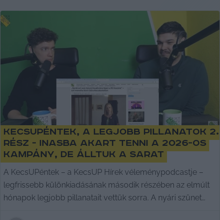
KecsUPéntek, a legjobb pillanatok 2.
rész - Inasba akart tenni a 2026-os
kampány, de álltuk a sarat
A KecsUPéntek – a KecsUP Hírek véleménypodcastje –
legfrissebb különkiadásának második részében az elmúlt
hónapok legjobb pillanatait vettük sorra. A nyári szünet
előtti utolsó adásban több vicces, olyakor