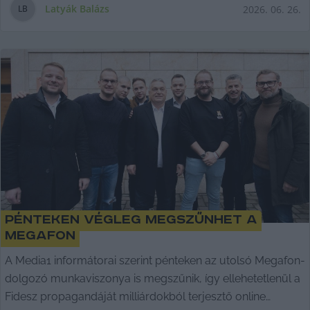
elgondolkodtató témát idéztük fel.
Latyák Balázs
2026. 06. 26.
L
B
Pénteken végleg megszűnhet a
Megafon
A Media1 informátorai szerint pénteken az utolsó Megafon-
dolgozó munkaviszonya is megszűnik, így ellehetetlenül a
Fidesz propagandáját milliárdokból terjesztő online