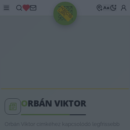
HIRDETÉS
O
RBÁN VIKTOR
Orbán Viktor címkéhez kapcsolódó legfrissebb