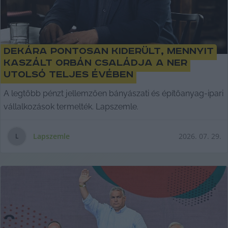
Dekára pontosan kiderült, mennyit
kaszált Orbán családja a NER
utolsó teljes évében
A legtöbb pénzt jellemzően bányászati és építőanyag-ipari
vállalkozások termelték. Lapszemle.
Lapszemle
2026. 07. 29.
L