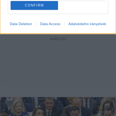
Angéla.
CONFIRM
Balla Szilárd
2026. 07. 08.
B
S
Data Deletion
Data Access
Adatvédelmi irányelvek
HIRDETÉS