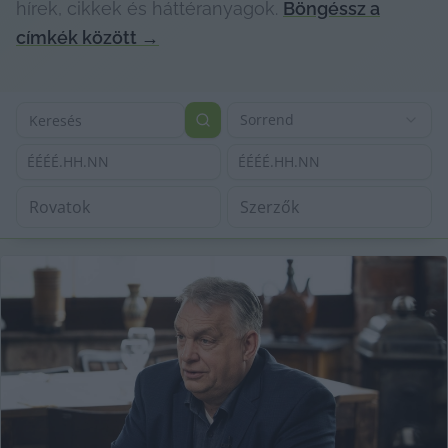
hírek, cikkek és háttéranyagok.
Böngéssz a
címkék között
→
Sorrend
ÉÉÉÉ.HH.NN
ÉÉÉÉ.HH.NN