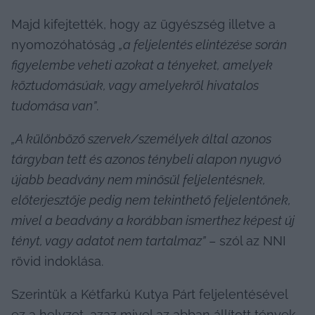
Majd kifejtették, hogy az ügyészség illetve a 
nyomozóhatóság 
„a feljelentés elintézése során 
figyelembe veheti azokat a tényeket, amelyek 
köztudomásúak, vagy amelyekről hivatalos 
tudomása van”
.
„A különböző szervek/személyek által azonos 
tárgyban tett és azonos ténybeli alapon nyugvó 
újabb beadvány nem minősül feljelentésnek, 
előterjesztője pedig nem tekinthető feljelentőnek, 
mivel a beadvány a korábban ismerthez képest új 
tényt, vagy adatot nem tartalmaz”
 – szól az NNI 
rövid indoklása.
Szerintük a Kétfarkú Kutya Párt feljelentésével 
ez a helyzet, azaz mivel az abban állított tények 