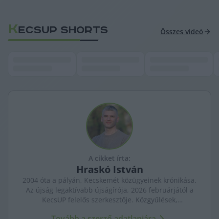
K
ECSUP SHORTS
Összes videó
A cikket írta:
Hraskó
István
2004 óta a pályán, Kecskemét közügyeinek krónikása.
Az újság legaktívabb újságírója, 2026 februárjától a
KecsUP felelős szerkesztője. Közgyűlések,
tényfeltárások, emberi sorsok – riportjaiban a város
Tovább a szerző adatlapjára