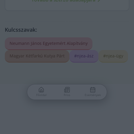
arca és a háttérben élők történetei egyszerre jelennek
meg.
Kulcsszavak:
Neumann János Egyetemért Alapítvány
Magyar Kétfarkú Kutya Párt
#njea-ász
#njea-ügy
Főoldal
Friss
Események