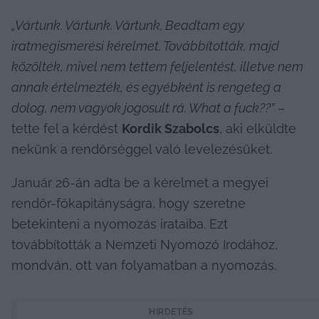
„Vártunk. Vártunk. Vártunk. Beadtam egy 
iratmegismerési kérelmet. Továbbították, majd 
közölték, mivel nem tettem feljelentést, illetve nem 
annak értelmezték, és egyébként is rengeteg a 
dolog, nem vagyok jogosult rá. What a fuck??”
 – 
tette fel a kérdést 
Kordik Szabolcs
, aki elküldte 
nekünk a rendőrséggel való levelezésüket.
Január 26-án adta be a kérelmet a megyei 
rendőr-főkapitányságra, hogy szeretne 
betekinteni a nyomozás irataiba. Ezt 
továbbították a Nemzeti Nyomozó Irodához, 
mondván, ott van folyamatban a nyomozás.
HIRDETÉS