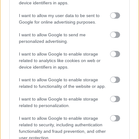
vagy ‘nem feljelentés’ lehet, attól függően, hogy a 
device identifiers in apps.
hatóság adminisztratív ügykezelési döntése szerint 
I want to allow my user data to be sent to
nyit-e új eljárást. Ez a jogértelmezés a törvényesség 
Google for online advertising purposes.
követelményével ellentétes, és alkalmas a 
I want to allow Google to send me
büntetőeljárási garanciák kiüresítésére. A 
personalized advertising.
rendőrség ezzel a jogértelmezéssel olyan, a 
I want to allow Google to enable storage
törvényben nem szereplő szűkítést alkalmaz, 
related to analytics like cookies on web or
amely alkalmas arra, hogy az állampolgári 
device identifiers in apps.
bejelentések eljárásjogi jelentőségét önkényesen 
I want to allow Google to enable storage
elvonja”
 – fejti ki a Kutya Párt.
related to functionality of the website or app.
I want to allow Google to enable storage
related to personalization.
Arra is kitérnek, hogy a rendőrség nem adott 
ellenőrizhető indoklást arra, mit értenek az 
I want to allow Google to enable storage
alatt, hogy a feljelentés „azonos ténybeli 
related to security, including authentication
functionality and fraud prevention, and other
alapon” nyugszik.
user protection.