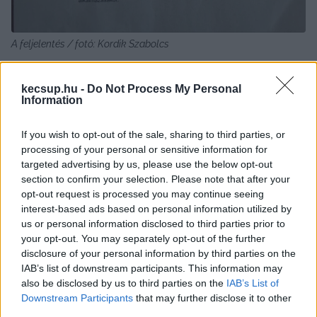
A feljelentés / fotó: Kordik Szabolcs
Nem nyugodtak bele az NNI válaszába
kecsup.hu -
Do Not Process My Personal
Information
Erre az MKKP panaszt adott be, mert szerintük a 
If you wish to opt-out of the sale, sharing to third parties, or
rendőrség jogértelmezése és eljárása 
processing of your personal or sensitive information for
„megalapozatlan, jogszabálysértő, és sérti a 
targeted advertising by us, please use the below opt-out
section to confirm your selection. Please note that after your
büntetőeljárás alapelveit”
.
opt-out request is processed you may continue seeing
interest-based ads based on personal information utilized by
us or personal information disclosed to third parties prior to
Úgy vélik, a rendőrség tévesen értelmezi a 
your opt-out. You may separately opt-out of the further
disclosure of your personal information by third parties on the
feljelentés fogalmát, amikor arra hivatkozik, 
IAB’s list of downstream participants. This information may
hogy a feljelentésnek új tényt vagy adatot 
also be disclosed by us to third parties on the
IAB’s List of
Downstream Participants
that may further disclose it to other
kell tartalmaznia és további büntetőeljárást 
third parties.