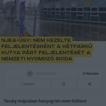
NJEA-ügy: nem kezelte
feljelentésként a Kétfarkú
Kutya Párt feljelentését a
Nemzeti Nyomozó Iroda
Hraskó István
Követés
H
I
6
perc
Tavaly májusban hanyag (és nem hűtlen) 