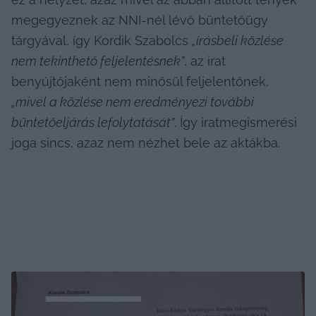
megegyeznek az NNI-nél lévő büntetőügy 
tárgyával, így Kordik Szabolcs 
„írásbeli közlése 
nem tekinthető feljelentésnek”
, az irat 
benyújtójaként nem minősül feljelentőnek, 
„mivel a közlése nem eredményezi további 
büntetőeljárás lefolytatását”
. Így iratmegismerési 
joga sincs, azaz nem nézhet bele az aktákba.