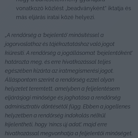
vonatkozó közlést „beadványként” iktatja és 
más eljárás iratai közé helyezi.
„A rendőrség a ‘bejelentő’ minősítéssel a 
jogorvoslathoz és tájékoztatáshoz való jogot 
kiüresíti. A rendőrség a jogállásomat ‘bejelentőként’ 
határozta meg, és erre hivatkozással teljes 
egészében kizárta az iratmegismerési jogot. 
Álláspontom szerint a rendőrség ezzel olyan 
helyzetet teremtett, amelyben a feljelentésem 
eljárásjogi minősége és joghatása a rendőrség 
adminisztratív döntésétől függ. Ebben a jogellenes 
helyzetben a rendőrség indokolás nélkül 
kijelentheti, hogy ‘nincs új adat’, majd erre 
hivatkozással megvonhatja a feljelentői minőséget, 