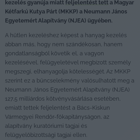
kezelés gyanúja miatt 
feljelentést tett
 a Magyar 
Kétfarkú Kutya Párt (MKKP) a Neumann János 
Egyetemért Alapítvány (NJEA) ügyében.
A hűtlen kezeléshez képest a hanyag kezelés 
abban más, hogy nem szándékosan, hanem 
gondatlanságból követik el, a vagyon 
kezelésével, felügyeletével megbízott személy 
megszegi, elhanyagolja kötelességét. Az MKKP 
szerint ez a bűncselekmény valósulhatott meg a 
Neumann János Egyetemért Alapítvány (NJEA) 
127,5 milliárdos kötvényvásárlása esetében, 
emiatt tettek feljelentést a Bács-Kiskun 
Vármegyei Rendőr-főkapitányságon, az 
alapítvány kuratóriumi tagjai és 
felügyelőbizottsági tagjai ellen.