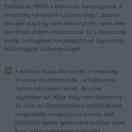
folytatja az MKKP-s képviselő, hangsúlyozva: a 
rendőrség kijelentése („azonos tárgy”, „azonos 
ténybeli alap”) így nem ellenőrizhető, ezért nem 
tekinthető érdemi indokolásnak. Ez a hiányosság 
pedig “önmagában megalapozza az ügyészségi 
felülvizsgálat szükségességét”.
A Kétfarkú Kutya Párt szerint a rendőrség 
érvelése önellentmondó – a feljelentést 
nyomozati iratként kezeli, de ezzel 
egyidőben azt állítja, hogy nem feljelentés -, 
és ezzel az ellentmondásos intézkedéssel 
megpróbálja megkerülni a törvény által 
biztosított eljárási garanciákat pusztán azzal, 
hogy a bűncselekmény gyanújára 