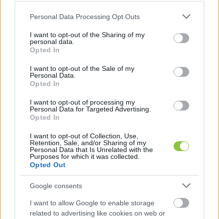
szükséges eredményeznie. Az MKKP szerint 
Please note that this website/app uses one or more Google
ezek ugyanis olyan feltételek, amelyeket a 
Personal Data Processing Opt Outs
services and may gather and store information including but
büntetőeljárási szabályok nem ismernek.
not limited to your visit or usage behaviour. You may click to
I want to opt-out of the Sharing of my
personal data.
grant or deny consent to Google and its third-party tags to
Opted In
use your data for below specified purposes in below Google
consent section.
I want to opt-out of the Sale of my
Personal Data.
Opted In
I want to opt-out of processing my
Personal Data for Targeted Advertising.
Opted In
„A feljelentés jogi minőségét nem az határozza 
I want to opt-out of Collection, Use,
meg, hogy a rendőrség nyit-e új ügyszámot vagy új 
Retention, Sale, and/or Sharing of my
Personal Data that Is Unrelated with the
nyomozást, hanem az, hogy a közlés 
Purposes for which it was collected.
Opted Out
bűncselekmény gyanújára vonatkozik-e. Az ilyen 
rendőrségi eljárás azt az eredményt hozza, hogy az 
Google consents
állampolgár bűncselekmény gyanújára vonatkozó 
I want to allow Google to enable storage
közlése a hatóság mérlegelése alapján ‘feljelentés’ 
related to advertising like cookies on web or