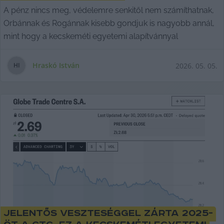
A pénz nincs meg, védelemre senkitől nem számíthatnak,
Orbánnak és Rogánnak kisebb gondjuk is nagyobb annál,
mint hogy a kecskeméti egyetemi alapítvánnyal
Hraskó István
2026. 05. 05.
H
I
Jelentős veszteséggel zárta 2025-