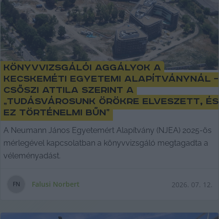
Könyvvizsgálói aggályok a
kecskeméti egyetemi alapítványnál –
Csőszi Attila szerint a
„tudásvárosunk örökre elveszett, és
ez történelmi bűn”
A Neumann János Egyetemért Alapítvány (NJEA) 2025-ös
mérlegével kapcsolatban a könyvvizsgáló megtagadta a
véleményadást.
Falusi Norbert
2026. 07. 12.
F
N