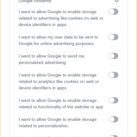
Google consents
sorba
I want to allow Google to enable storage
Érdekes, bár azért talán várható fordulatot vett a
related to advertising like cookies on web or
kecskeméti egyetemi alapítványról szóló közel másfél órás
device identifiers in apps.
vita a képviselő-testület csütörtöki ülésén.
I want to allow my user data to be sent to
Google for online advertising purposes.
Hraskó István
2026. 05. 14.
H
I
I want to allow Google to send me
personalized advertising.
I want to allow Google to enable storage
related to analytics like cookies on web or
device identifiers in apps.
I want to allow Google to enable storage
related to functionality of the website or app.
I want to allow Google to enable storage
related to personalization.