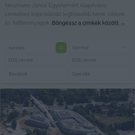
Neumann János Egyetemért Alapítvány
címkéhez kapcsolódó legfrissebb hírek, cikkek
és háttéranyagok.
Böngéssz a címkék között
→
Sorrend
ÉÉÉÉ.HH.NN
ÉÉÉÉ.HH.NN