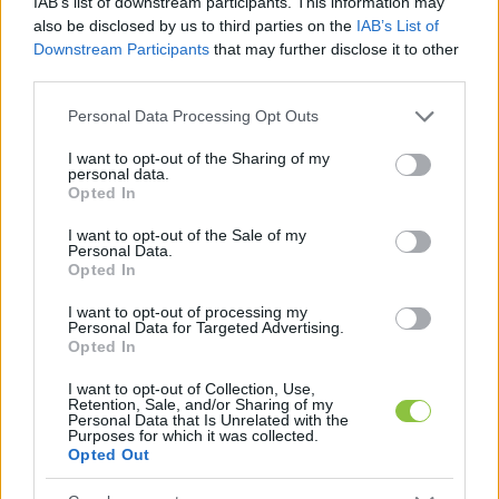
IAB’s list of downstream participants. This information may
also be disclosed by us to third parties on the
IAB’s List of
Hraskó István
2026. 05. 18.
H
I
Downstream Participants
that may further disclose it to other
third parties.
Please note that this website/app uses one or more Google
Personal Data Processing Opt Outs
services and may gather and store information including but
not limited to your visit or usage behaviour. You may click to
I want to opt-out of the Sharing of my
personal data.
grant or deny consent to Google and its third-party tags to
Opted In
use your data for below specified purposes in below Google
consent section.
I want to opt-out of the Sale of my
Personal Data.
Opted In
I want to opt-out of processing my
Personal Data for Targeted Advertising.
Opted In
I want to opt-out of Collection, Use,
Retention, Sale, and/or Sharing of my
Personal Data that Is Unrelated with the
A Fidesz-KDNP is Matolcsy Györgyöt
Purposes for which it was collected.
hibáztatta a közgyűlésen az NJEA-
Opted Out
ügyért, a polgármester is beállt a