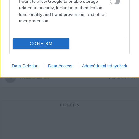
I want to allow Google to enable storage
related to security, including authentication
functionality and fraud prevention, and other
Parázs hangulat várható, az
user protection.
egyetemi alapítvány ügye is
napirenden lesz a közgyűlésen
A Fidesz-KDNP kecskeméti frakcióvezetője, Leviczky Cirill
CONFIRM
szerint az NJEA "körüli szándékos hangulatkeltés nem
csitul, hanem egyre agresszívabb formákat
Data Deletion
Data Access
Adatvédelmi irányelvek
Hraskó István
2026. 05. 14.
H
I
HIRDETÉS