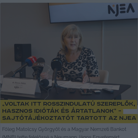
„Voltak itt rosszindulatú szereplők,
hasznos idióták és ártatlanok” –
sajtótájékoztatót tartott az NJEA
Főleg Matolcsy Györgyöt és a Magyar Nemzeti Bankot
(MNB) tette felelőssé a Neumann János Egyetemért