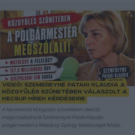
Videó: Szemereyné Pataki Klaudia a
közgyűlés szünetében válaszolt a
KecsUP Hírek kérdéseire
A kecskeméti közgyűlés szünetében sikerült
megszólaltatnunk Szemereyné Pataki Klaudia
polgármestert a Matolcsy György felelősségét firtató
vitáról,