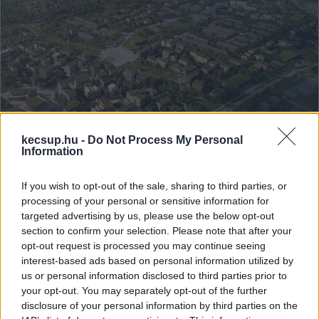
kecsup.hu -
Do Not Process My Personal
Information
If you wish to opt-out of the sale, sharing to third parties, or
Az ügy kipattanása után is abban
processing of your personal or sensitive information for
bízott az egyetemi alapítvány, hogy
targeted advertising by us, please use the below opt-out
2026 végén kezdődhet az Okos Város
section to confirm your selection. Please note that after your
kivitelezése
opt-out request is processed you may continue seeing
interest-based ads based on personal information utilized by
Átnéztük a Neumann János Egyetemért Alapítvány (NJEA)
us or personal information disclosed to third parties prior to
tavaly nyáron készült intézkedési tervét, amelyet hosszas
your opt-out. You may separately opt-out of the further
pereskedés után küldtek el végül
disclosure of your personal information by third parties on the