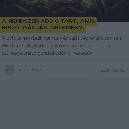
A rendszer addig tart, amíg
kiszolgálják (vélemény)
A politika nem bízik bennünk és saját végrehajtóiban sem.
Minél centralizáltabb a hatalom, annál kevésbé van
szüksége önálló gondolkodókra: helyettük
Alter Róbert
2026. 05. 02.
A
R