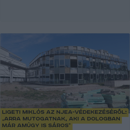
Ligeti Miklós az NJEA-védekezéséről:
„arra mutogatnak, aki a dologban
már amúgy is sáros”