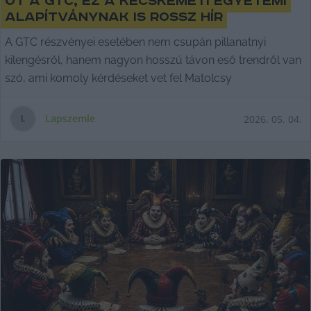
öt a GTC, ez a kecskeméti egyetemi
alapítványnak is rossz hír
A GTC részvényei esetében nem csupán pillanatnyi
kilengésről, hanem nagyon hosszú távon eső trendről van
szó, ami komoly kérdéseket vet fel Matolcsy
Lapszemle
2026. 05. 04.
L