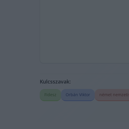
Kulcsszavak:
Fidesz
Orbán Viktor
német nemzeti