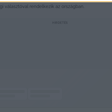
gi választóval rendelkezik az országban.
HIRDETÉS