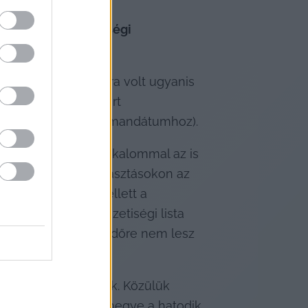
t a német nemzetiségi 
 – ennyi szavazatra volt ugyanis 
edvezményes”, mert 
int egy pártlistás mandátumhoz).
ám ehhez mindkét alkalommal az is 
26. április 12-i választásokon az 
után vonhatja. Emellett a 
 idén a német nemzetiségi lista 
ő németeknek egy időre nem lesz 
met nemzetiségűnek. Közülük 
ében, amellyel a megye a hatodik 