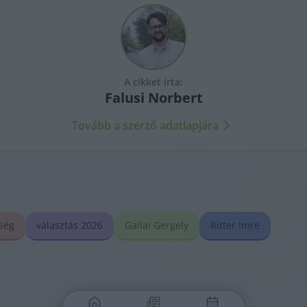
A cikket írta:
Falusi
Norbert
Tovább a szerző adatlapjára
ség
választás 2026
Gallai Gergely
Ritter Imre