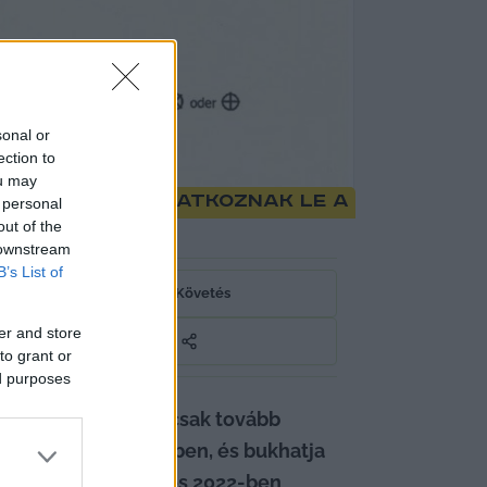
sonal or
ection to
ou may
– tömegesen iratkoznak le a
 personal
out of the
 downstream
B’s List of
Követés
er and store
to grant or
ed purposes
bbi néhány hétben csak tovább 
iselő a parlamentben, és bukhatja 
asztáson 2018-ban és 2022-ben 