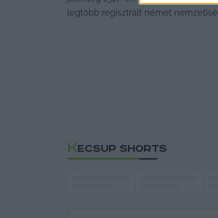
legtöbb regisztrált német nemzetisé
K
ECSUP SHORTS