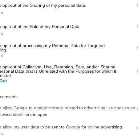
o opt-out of the Sharing of my personal data.
, akinek a szavazatára mindig számíthatott Orbán Vi
In
esz-tag volt. Az idén Gallai Gergely nemzetiségpolit
o opt-out of the Sale of my Personal Data.
óta napi szinten frissíti a hazai 13 nemzetiségi névjeg
In
gyzékre feliratkozott választópolgárok száma az érd
to opt-out of processing my Personal Data for Targeted
esélye kedvezményes mandátumot szerezni a parlam
ing.
In
o opt-out of Collection, Use, Retention, Sale, and/or Sharing
ersonal Data that Is Unrelated with the Purposes for which it
lected.
 a figyelmet
 a Political Capital interaktív adatbázisára
Out
llók. Döntésük hátterében valószínűleg az áll, hogy 
ett.
consents
o allow Google to enable storage related to advertising like cookies on
evice identifiers in apps.
o allow my user data to be sent to Google for online advertising
s.