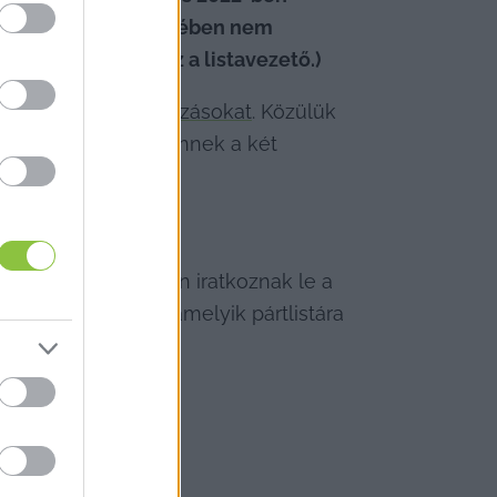
ktor, ami annak fényében nem 
ikai szakértő lesz a listavezető.)
yzékben 
történt változásokat
. Közülük 
ekes, mivel csak ennek a két 
entben.
, miszerint tömegesen iratkoznak le a 
sokan inkább valamelyik pártlistára 