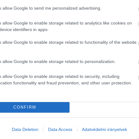
to allow Google to send me personalized advertising.
névjegyzékek mozgását, 
több mint 4 ezerrel csökken
a cikk írásakor), 30 417-ről 26 376-ra
.
o allow Google to enable storage related to analytics like cookies on
evice identifiers in apps.
24 ezer között szóródott a kedvezményes kvóta értéke
o allow Google to enable storage related to functionality of the website
 hogy mandátumot szerezzen. (A mandátum azért „k
szen pontosan negyedannyi szavazat is elegendő, m
o allow Google to enable storage related to personalization.
lt két választáson sikerült elérnie ezt a küszöböt, 
o allow Google to enable storage related to security, including
lasztók száma bőven meghaladja a 30 ezret. Mivel a 20
cation functionality and fraud prevention, and other user protection.
s részvétel várható, ez a kvóta emelkedését is maga 
 nem ért véget, így egyre valószínűbbnek tűnik, hogy
 és a magyarországi, valamint a Bács-Kiskunban él
CONFIRM
int Magyarországon 142 551-en vallották magukat né
Data Deletion
Data Access
Adatvédelmi irányelvek
met nemzetiségi névjegyzékben Bács-Kiskun vármegy