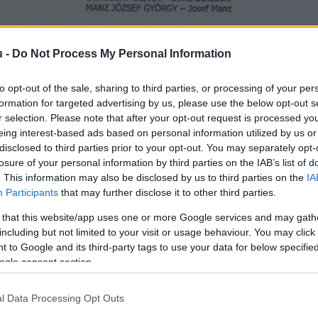
u -
Do Not Process My Personal Information
to opt-out of the sale, sharing to third parties, or processing of your per
formation for targeted advertising by us, please use the below opt-out s
r selection. Please note that after your opt-out request is processed y
ül maradhatnak a bács-kiskuni németek 
eing interest-based ads based on personal information utilized by us or
disclosed to third parties prior to your opt-out. You may separately opt-
losure of your personal information by third parties on the IAB’s list of
. This information may also be disclosed by us to third parties on the
IA
Falusi Norbert
Participants
that may further disclose it to other third parties.
F
N
 that this website/app uses one or more Google services and may gath
including but not limited to your visit or usage behaviour. You may click 
 to Google and its third-party tags to use your data for below specifi
ogle consent section.
lám a német nemzetiségi névjegyzékről, és ez az utó
a vehető, hogy nem lesz újra német nemzetiségi képv
l Data Processing Opt Outs
a Fidesz-KDNP. (A német listáról a két korábbi vál