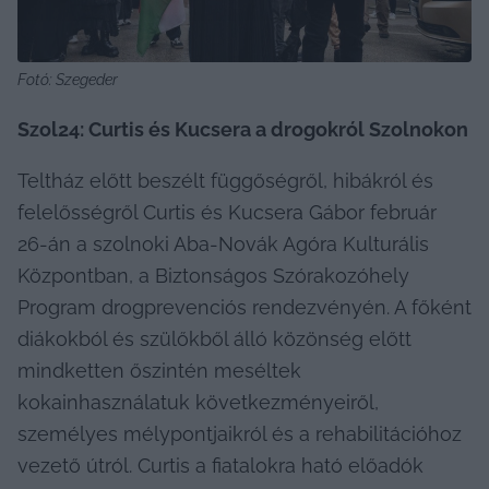
Fotó: Szegeder
Szol24: Curtis és Kucsera a drogokról Szolnokon
Teltház előtt beszélt függőségről, hibákról és 
felelősségről Curtis és Kucsera Gábor február 
26-án a szolnoki Aba-Novák Agóra Kulturális 
Központban, a Biztonságos Szórakozóhely 
Program drogprevenciós rendezvényén. A főként 
diákokból és szülőkből álló közönség előtt 
mindketten őszintén meséltek 
kokainhasználatuk következményeiről, 
személyes mélypontjaikról és a rehabilitációhoz 
vezető útról. Curtis a fiatalokra ható előadók 