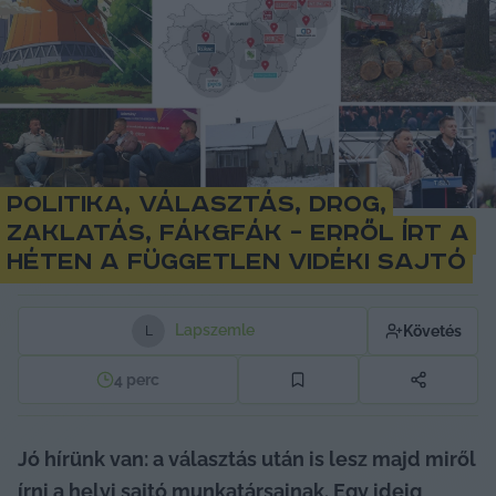
Politika, választás, drog,
zaklatás, fák&fák – erről írt a
héten a független vidéki sajtó
Lapszemle
Követés
L
4
perc
Jó hírünk van: a választás után is lesz majd miről 
írni a helyi sajtó munkatársainak. Egy ideig 