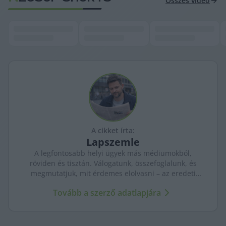
Összes videó
A cikket írta:
Lapszemle
A legfontosabb helyi ügyek más médiumokból,
röviden és tisztán. Válogatunk, összefoglalunk, és
megmutatjuk, mit érdemes elolvasni – az eredeti
forrásokra mutatva. Gyors tájékozódás, egy helyen.
Tovább a szerző adatlapjára