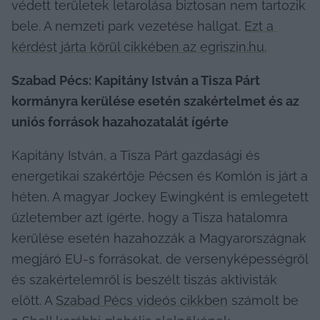
védett területek letarolása biztosan nem tartozik 
bele. A nemzeti park vezetése hallgat. 
Ezt a 
kérdést járta körül cikkében az 
egriszin
.hu.
Szabad Pécs: Kapitány István a Tisza Párt 
kormányra kerülése esetén szakértelmet és az 
uniós források hazahozatalát ígérte
Kapitány István, a Tisza Párt gazdasági és 
energetikai szakértője Pécsen és Komlón is járt a 
héten. A magyar Jockey Ewingként is emlegetett 
üzletember azt ígérte, hogy a Tisza hatalomra 
kerülése esetén hazahozzák a Magyarországnak 
megjáró EU-s forrásokat, de versenyképességről 
és szakértelemről is beszélt tiszás aktivisták 
előtt. A 
Szabad Pécs videós cikkben
 számolt be 