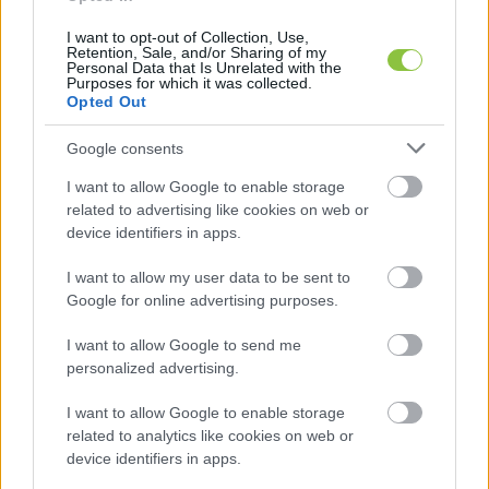
I want to opt-out of Collection, Use,
Retention, Sale, and/or Sharing of my
Personal Data that Is Unrelated with the
Purposes for which it was collected.
Opted Out
Google consents
Fotó: Szabolcs24
Szegeder: Amikor a zaklatás 
I want to allow Google to enable storage
szexuálissá válik
related to advertising like cookies on web or
device identifiers in apps.
I want to allow my user data to be sent to
Google for online advertising purposes.
I want to allow Google to send me
personalized advertising.
„
De levágnám azokat a csöcsöket és megenném…
” 
I want to allow Google to enable storage
– ez csak egy a sok durva üzenet közül, 
related to analytics like cookies on web or
device identifiers in apps.
amelyeket egy szegedi politikus, Halász Noémi 