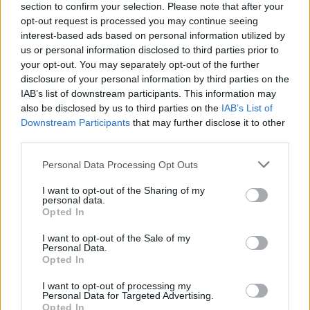
section to confirm your selection. Please note that after your
választókerületeiben már körvonalazódik a 
opt-out request is processed you may continue seeing
mezőny. A helyi választók véleménye vegyes. 
interest-based ads based on personal information utilized by
Egyesek a személyes ismertséget és 
us or personal information disclosed to third parties prior to
your opt-out. You may separately opt-out of the further
tapasztalatot, mások a kormányzati 
disclosure of your personal information by third parties on the
intézkedéseket mérlegelik, míg egy részük 
IAB’s list of downstream participants. This information may
teljesen bizonytalan és elbizonytalanítónak 
also be disclosed by us to third parties on the
IAB’s List of
Downstream Participants
that may further disclose it to other
találja a jelöltek kommunikációját. A 
Szabolcs24
third parties.
cikke részletesen számol be
 a politikai 
Please note that this website/app uses one or more Google
Personal Data Processing Opt Outs
hadszíntér alakulásáról Szabolcsban.
services and may gather and store information including but
not limited to your visit or usage behaviour. You may click to
I want to opt-out of the Sharing of my
personal data.
grant or deny consent to Google and its third-party tags to
Opted In
use your data for below specified purposes in below Google
consent section.
I want to opt-out of the Sale of my
Personal Data.
Opted In
I want to opt-out of processing my
Personal Data for Targeted Advertising.
Opted In