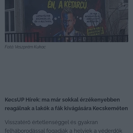
Fotó: Veszprém Kukac
KecsUP Hírek: ma már sokkal érzékenyebben 
reagálnak a lakók a fák kivágására Kecskeméten
Visszatérő értetlenséggel és gyakran 
felháborodással fogadják a helyiek a véderdők 