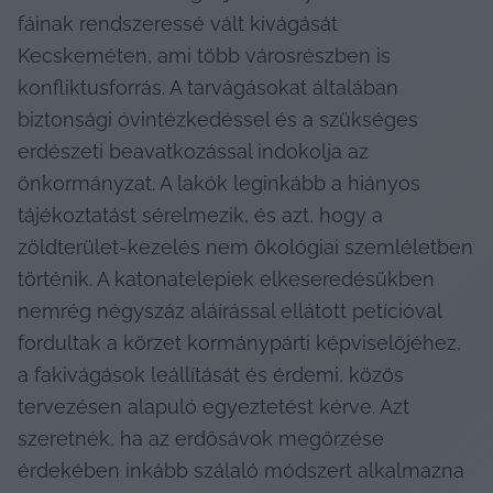
fáinak rendszeressé vált kivágását 
Kecskeméten, ami több városrészben is 
konfliktusforrás. A tarvágásokat általában 
biztonsági óvintézkedéssel és a szükséges 
erdészeti beavatkozással indokolja az 
önkormányzat. A lakók leginkább a hiányos 
tájékoztatást sérelmezik, és azt, hogy a 
zöldterület-kezelés nem ökológiai szemléletben 
történik. A katonatelepiek elkeseredésükben 
nemrég négyszáz aláírással ellátott petícióval 
fordultak a körzet kormánypárti képviselőjéhez, 
a fakivágások leállítását és érdemi, közös 
tervezésen alapuló egyeztetést kérve. Azt 
szeretnék, ha az erdősávok megőrzése 
érdekében inkább szálaló módszert alkalmazna 