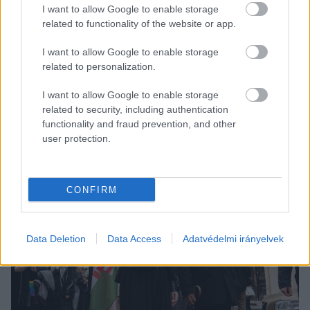
kapott tavaly ősszel egy internetes zaklatótól. A 
I want to allow Google to enable storage
Szegeder cikke megmutatja
, hogy Halász esete 
related to functionality of the website or app.
korántsem egyedi. A zaklatások ráadásul a nőket 
I want to allow Google to enable storage
sokkal mélyebben érintik, mivel őket női 
related to personalization.
mivoltukban, szexuális jelleggel támadják az 
I want to allow Google to enable storage
elkövetők, de gyakori az is, hogy családjukat 
related to security, including authentication
fenyegetik.
functionality and fraud prevention, and other
user protection.
CONFIRM
Data Deletion
Data Access
Adatvédelmi irányelvek