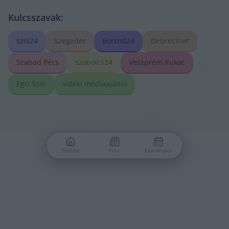
Kulcsszavak:
szol24
Szegeder
Borsod24
Debreciner
Szabad Pécs
szabolcs24
Veszprém Kukac
Egri Szín
vidéki médiaajánló
Főoldal
Friss
Események