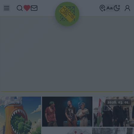
HIRDETÉS
ITTHON
2026. 03. 01.