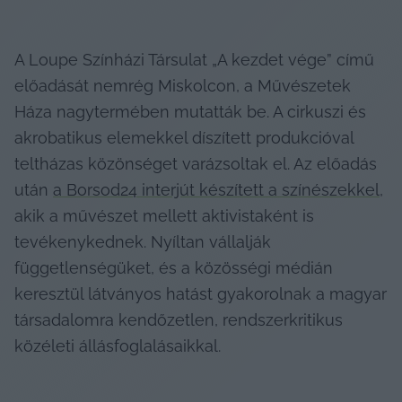
A Loupe Színházi Társulat „A kezdet vége” című 
előadását nemrég Miskolcon, a Művészetek 
Háza nagytermében mutatták be. A cirkuszi és 
akrobatikus elemekkel díszített produkcióval 
teltházas közönséget varázsoltak el. Az előadás 
után 
a 
Borsod24
 interjút készített a színészekkel
, 
akik a művészet mellett aktivistaként is 
tevékenykednek. Nyíltan vállalják 
függetlenségüket, és a közösségi médián 
keresztül látványos hatást gyakorolnak a magyar 
társadalomra kendőzetlen, rendszerkritikus 
közéleti állásfoglalásaikkal.