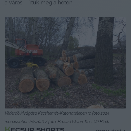
a város – 
írtuk meg
 a héten.
Véderdő kivágása Kecskemét-Katonatelepen (a fotó 2024 
márciusában készült) / fotó: Hraskó István, KecsUP Hírek
K
ECSUP SHORTS