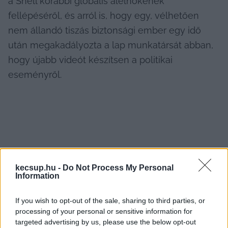
a Shell korábbi globális alelnökének 
fellépéséről, és arról is, hogy egy, vélhetően 
nem állandó tiszás biztonsági ember egy idő 
után megakadályozta a lap munkatársát abban, 
hogy újabb videót készítsen a politikai 
eseményről.
Szabolcs24: Hogyan alakulhatnak a választási 
kecsup.hu -
Do Not Process My Personal
Information
esélyek Szabolcsban?
If you wish to opt-out of the sale, sharing to third parties, or
Az áprilisi országgyűlési választások előtt 
processing of your personal or sensitive information for
Szabolcs-Szatmár-Bereg megye egyéni 
targeted advertising by us, please use the below opt-out