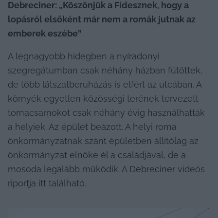
Debreciner: „Köszönjük a Fidesznek, hogy a 
lopásról elsőként már nem a romák jutnak az 
emberek eszébe”
A legnagyobb hidegben a nyíradonyi 
szegregátumban csak néhány házban fűtöttek, 
de több látszatberuházás is elfért az utcában. A 
környék egyetlen közösségi terének tervezett 
tornacsarnokot csak néhány évig használhatták 
a helyiek. Az épület beázott. A helyi roma 
önkormányzatnak szánt épületben állítólag az 
önkormányzat elnöke él a családjával, de a 
mosoda legalább működik. A 
Debreciner
 videós 
riportja itt található.