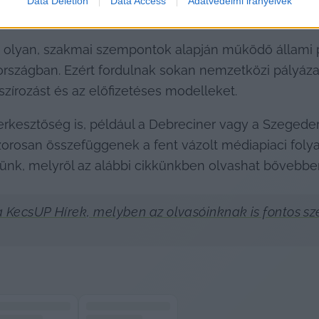
Data Deletion
Data Access
Adatvédelmi irányelvek
olyan, szakmai szempontok alapján működő állami p
szágban. Ezért fordulnak sokan nemzetközi pályázatok
zírozást és az előfizetéses modelleket.
zerkesztőség is, például a Debreciner vagy a Szegeder
rosan összefüggenek a fent vázolt médiapiaci folyam
ünk, melyről az alábbi cikkünkben olvashat bővebbe
 KecsUP Hírek, melyben az olvasóinknak is fontos sz