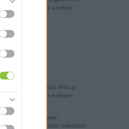
rt, hogy a hallgatók a lehető 
 újságírás és rádiózás nincs jó 
ulások már a 2010-es években 
 miként hat a médiapiac 
álló szereplőknek kedvez, miközben 