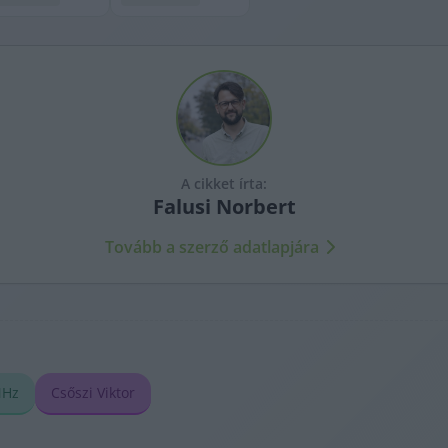
A cikket írta:
Falusi
Norbert
Tovább a szerző adatlapjára
MHz
Csőszi Viktor