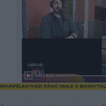
skunfélegyházi Rádió Smile a bizonytal