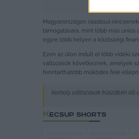
Magyarországon ráadásul nincsenek 
támogatására, mint több más uniós or
egyre több helyen a közösségi finans
Ezen az úton indult el több vidéki s
változások következnek, amelyek szo
fenntarthatóbb működés felé ellépn
Komoly változások küszöbén áll a
K
ECSUP SHORTS