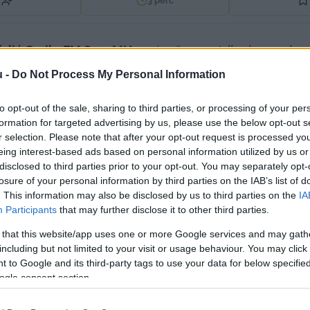
3
perc
ádió Smile FM 89,9 MHz „
vész üzemmódba kapcsol, ami 
z éves költségvetésünknek jelenleg kb. fele nincs biztos
u -
Do Not Process My Personal Information
, közösségi jellegű rádióként működnek, költségveté
to opt-out of the sale, sharing to third parties, or processing of your per
rásokból, kisebb részben pedig reklámbevételekből b
formation for targeted advertising by us, please use the below opt-out s
r selection. Please note that after your opt-out request is processed y
lyázatokat idénre még ki sem írták, mivel az állam nem bi
eing interest-based ads based on personal information utilized by us or
rások lehívásához. Ez érint minden olyan még létező helyi
disclosed to third parties prior to your opt-out. You may separately opt-
losure of your personal information by third parties on the IAB’s list of
ztak és ezeknek segítségével tudtak embereket foglalk
. This information may also be disclosed by us to third parties on the
IA
Participants
that may further disclose it to other third parties.
 that this website/app uses one or more Google services and may gath
including but not limited to your visit or usage behaviour. You may click 
 to Google and its third-party tags to use your data for below specifi
l nem tudják pótolni, ezért a pályázatok kiírásáig – é
ogle consent section.
 vezetnek be. „
Bízunk abban, hogy a választásokat köv
tségkerete arra, hogy újra kiírják azon pályázati forrá