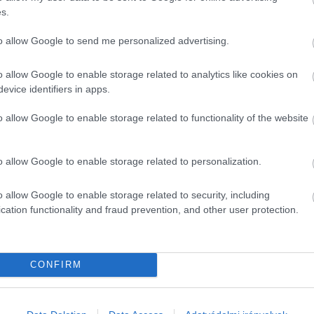
nem jutnak lehetőséghez – elég a Klubrádió történe
s.
arország 
megsértette az uniós jogot
, amikor megakadá
to allow Google to send me personalized advertising.
frekvencián.)
o allow Google to enable storage related to analytics like cookies on
lemzés és beszélgetés foglalkozott a magyar médiapi
evice identifiers in apps.
i – hirdetések rendszere. Közismert, hogy az állami 
o allow Google to enable storage related to functionality of the website
tnek, ami jelentős bevételt biztosít ezeknek a válla
ig jelennek meg ilyen hirdetések. Ez tartós versenyel
o allow Google to enable storage related to personalization.
ztőségek folyamatos túlélési kényszerben működnek.
o allow Google to enable storage related to security, including
cation functionality and fraud prevention, and other user protection.
HIRDETÉS
CONFIRM