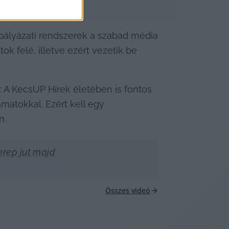
ályázati rendszerek a szabad média 
 felé, illetve ezért vezetik be 
. A KecsUP Hírek életében is fontos 
atokkal. Ezért kell egy 
n.
erep jut majd
Összes videó