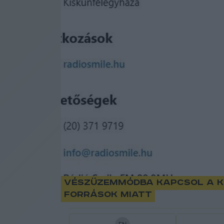
Vészüzemmódba kapcsol a ki
források miatt