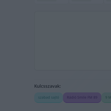
Kulcsszavak:
szabad sajtó
Rádió Smile FM 89
9 