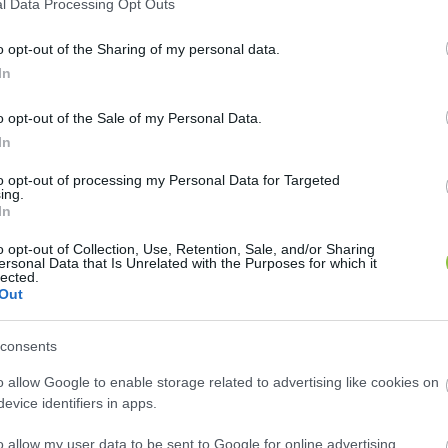
l Data Processing Opt Outs
ásba
”. A rádió vezetése szerint mindent megtesznek azé
o opt-out of the Sharing of my personal data.
 helyzetből.
In
o opt-out of the Sale of my Personal Data.
In
to opt-out of processing my Personal Data for Targeted
ing.
In
o opt-out of Collection, Use, Retention, Sale, and/or Sharing
rás és rádiózás
ersonal Data that Is Unrelated with the Purposes for which it
lected.
Out
öbbször beszámolt, a helyi, vidéki független és szabad
roblémái évek óta ismertek, a rendszerszintű átalak
consents
o allow Google to enable storage related to advertising like cookies on
evice identifiers in apps.
at arra, hogy a rádiós frekvenciák pályázati rendszere
rint a jelenlegi struktúra inkább a kormányhoz közel 
o allow my user data to be sent to Google for online advertising