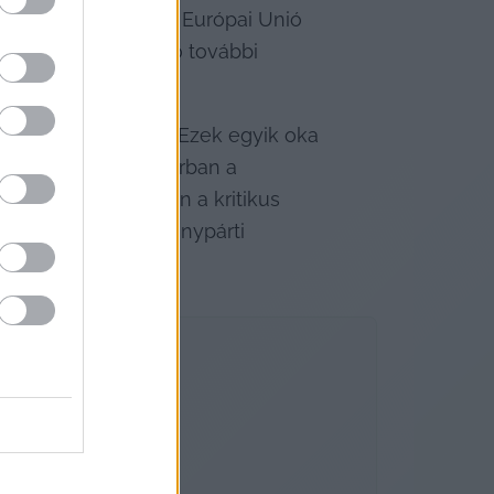
tére gondolni. (Az Európai Unió 
lyozta a Klubrádió további 
ac torzulásaival. Ezek egyik oka 
intézmények elsősorban a 
latoknak, miközben a kritikus 
őnyt jelent a kormánypárti 