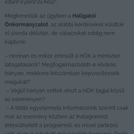
eltűnt a pénz és kész”
.
Megkerestük az ügyben a 
Hallgatói 
Önkormányzatot
, az alábbi kérdéseket küldtük 
el szerda délután, de válaszokat eddig nem 
kaptunk:
– Honnan és mikor értesült a HÖK a miniszter 
látogatásáról? Megfogalmazódott-e elvárás, 
hányan, mekkora létszámban képviseltessék 
magukat?

 – Végül hányan vettek részt a HÖK tagjai közül 
az eseményen?

 – A többi egyetemista információink szerint csak 
már az esemény közben az Instagramról 
értesülhetett a programról, és mivel zártkörű 
volt, nem is lehetett már később bemenni. Önök 