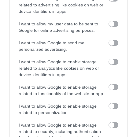
related to advertising like cookies on web or
büféhez vezető folyosón egy piros szalagos 
device identifiers in apps.
elválasztás volt, ezzel „lekerítve” az esemény 
I want to allow my user data to be sent to
helyszínét, és kihelyezték a feliratot, hogy 
Google for online advertising purposes.
zártkörű rendezvény. Biztonsági őrök is voltak a 
folyosón, aki később érkezett, azt „nem invitálták 
I want to allow Google to send me
personalized advertising.
be”.
I want to allow Google to enable storage
related to analytics like cookies on web or
device identifiers in apps.
I want to allow Google to enable storage
related to functionality of the website or app.
I want to allow Google to enable storage
related to personalization.
I want to allow Google to enable storage
related to security, including authentication