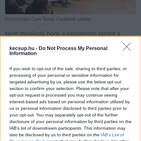
Fotó forrása: Cseh Tamás Facebook-oldala
Nem meglepő, hogy a beszámoló szerint a 
Neumann János Egyetemért Alapítvány 127,5 
kecsup.hu -
Do Not Process My Personal
milliárd forintos ügyéről nem esett szó.
Information
Szerkesztőségünknek aztán levelet írt egy 
If you wish to opt-out of the sale, sharing to third parties, or
névtelenséget kérő egyetemista, és 
processing of your personal or sensitive information for
targeted advertising by us, please use the below opt-out
megosztotta információit a politikusi látogatásról.
section to confirm your selection. Please note that after your
opt-out request is processed you may continue seeing
„Tudomásom szerint a külügyminiszter érkezéséről 
interest-based ads based on personal information utilized by
átlag hallgatók nem értesültek, csak az egyetem 
us or personal information disclosed to third parties prior to
your opt-out. You may separately opt-out of the further
Instagramján keresztül, mikor már az esemény 
disclosure of your personal information by third parties on the
folyamatban volt. Az ott lévő diákok 90 százaléka a 
IAB’s list of downstream participants. This information may
also be disclosed by us to third parties on the
IAB’s List of
Hallgatói Önkormányzat tagja, ez látszódik is, 