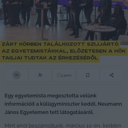
Zárt körben találkozott Szijjártó
az egyetemistákkal, előzetesen a HÖK
tagjai tudtak az érkezéséről
3
perc
H
I
Egy egyetemista megosztotta velünk 
információit a külügyminiszter keddi, Neumann 
János Egyetemen tett látogatásáról. 
Mint arról 
beszámoltunk
, március 10-én, kedden 