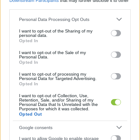
Downstream Participants
that may further disclose it to other
ugyanis a fekete pulóvereken megjelenik a HÖK 
third parties.
Crew felirat. Ez a Neumann János Egyetem 
Please note that this website/app uses one or more Google
Personal Data Processing Opt Outs
Hallgatói Önkormányzatának a merch-e 
services and may gather and store information including but
(márkajelzéssel ellátott terméke – a szerk.), amit a 
not limited to your visit or usage behaviour. You may click to
I want to opt-out of the Sharing of my
personal data.
grant or deny consent to Google and its third-party tags to
tagjai hordanak”
 – írta a hallgató.
Opted In
use your data for below specified purposes in below Google
consent section.
I want to opt-out of the Sale of my
Personal Data.
Opted In
I want to opt-out of processing my
Personal Data for Targeted Advertising.
Opted In
Hozzátette: tudomása szerint néhány diák egy 
I want to opt-out of Collection, Use,
Retention, Sale, and/or Sharing of my
Personal Data that Is Unrelated with the
kurzus keretein belül vett részt az eseményen, 
Purposes for which it was collected.
nekik tanáruk előző nap szólt Szijjártó 
Opted Out
érkezéséről.
Google consents
Az egyetemistától megtudtuk még, hogy a 
I want to allow Google to enable storage