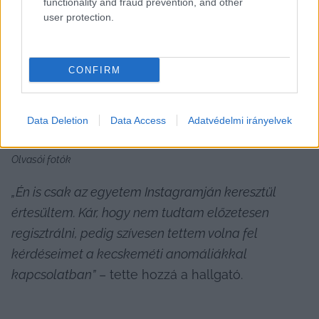
functionality and fraud prevention, and other
user protection.
CONFIRM
Data Deletion
Data Access
Adatvédelmi irányelvek
Olvasói fotók
„Én is csak az egyetem Instagramján keresztül 
értesültem. Kár, hogy nem tudtam előzetesen 
regisztrálni, pedig szívesen tettem volna fel 
kérdéseimet a kecskeméti anomáliákkal 
kapcsolatban”
 – tette hozzá a hallgató.