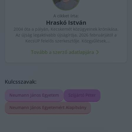
A cikket írta:
Hraskó
István
2004 óta a pályán, Kecskemét közügyeinek krónikása.
Az újság legaktívabb újságírója, 2026 februárjától a
KecsUP felelős szerkesztője. Közgyűlések,
tényfeltárások, emberi sorsok – riportjaiban a város
Tovább a szerző adatlapjára
arca és a háttérben élők történetei egyszerre jelennek
meg.
Kulcsszavak:
Neumann János Egyetem
Szíjjártó Péter
Neumann János Egyetemért Alapítvány