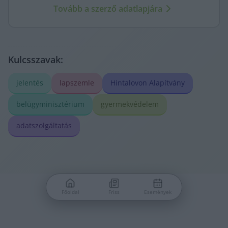
Tovább a szerző adatlapjára
Kulcsszavak:
jelentés
lapszemle
Hintalovon Alapítvány
belügyminisztérium
gyermekvédelem
adatszolgáltatás
Főoldal
Friss
Események