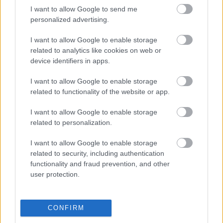
a 
„gyerekbarát Magyarország”
 ne üres politikai 
I want to allow Google to send me
szlogen legyen, hanem valós tartalommal 
personalized advertising.
töltődjön meg.
I want to allow Google to enable storage
related to analytics like cookies on web or
device identifiers in apps.
I want to allow Google to enable storage
related to functionality of the website or app.
I want to allow Google to enable storage
A szakember a rendszer egyik legsúlyosabb 
related to personalization.
problémájának egyébként a műsorban a 
I want to allow Google to enable storage
szakemberhiányt jelölte meg, amely egyszerre 
related to security, including authentication
functionality and fraud prevention, and other
igényel azonnali beavatkozást és hosszú távú 
user protection.
stratégiát is. Felvetette továbbá, hogy a jelenleg 
érvényben lévő, még 1997-ben született 
CONFIRM
gyermekvédelmi törvény már nem felel meg a 