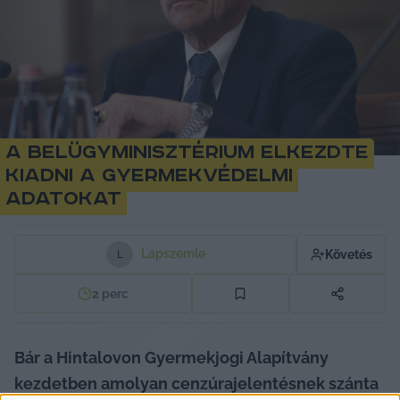
A Belügyminisztérium elkezdte
kiadni a gyermekvédelmi
adatokat
Lapszemle
Követés
L
2
perc
Bár a Hintalovon Gyermekjogi Alapítvány 
kezdetben amolyan cenzúrajelentésnek szánta 