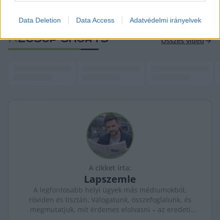
mai kihívásoknak.
Data Deletion
Data Access
Adatvédelmi irányelvek
Forrás: 
Klubrádió
K
ECSUP SHORTS
Összes videó
A cikket írta:
Lapszemle
A legfontosabb helyi ügyek más médiumokból,
röviden és tisztán. Válogatunk, összefoglalunk, és
megmutatjuk, mit érdemes elolvasni – az eredeti
forrásokra mutatva. Gyors tájékozódás, egy helyen.