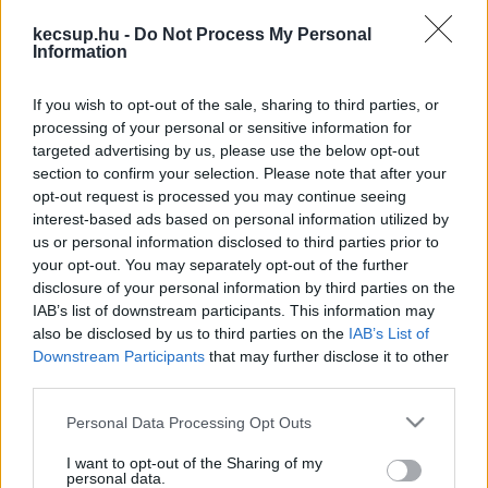
a májusban megjelenő éves jelentését, most 
kecsup.hu -
Do Not Process My Personal
úgy tűnik valódi adatokkal dolgozhatnak majd. 
Information
Erről beszélt Gyurkó Szilvia, a szervezet 
vezetője a Klubrádiónak. Lapszemle.
If you wish to opt-out of the sale, sharing to third parties, or
processing of your personal or sensitive information for
targeted advertising by us, please use the below opt-out
„Az elmúlt két napban a Belügyminisztérium és 
section to confirm your selection. Please note that after your
több állami szervezet elkezdett adatokat küldeni, 
opt-out request is processed you may continue seeing
ezért a májusban megjelenő éves jelentésünkben – 
interest-based ads based on personal information utilized by
us or personal information disclosed to third parties prior to
ami tulajdonképpen egy ilyen cenzúrajelentés lett 
your opt-out. You may separately opt-out of the further
volna – most lesznek adatok. Tele vagyok 
disclosure of your personal information by third parties on the
IAB’s list of downstream participants. This information may
reménnyel, hogy fogunk tudni dolgozni, nekem 
also be disclosed by us to third parties on the
IAB’s List of
most ez a legfontosabb”
 – fogalmazott a 
Downstream Participants
that may further disclose it to other
Klubrádiónak
 Gyurkó Szilvia, a Hintalovon 
third parties.
Gyermekjogi Alapítvány vezetője. Hozzátette, 
Please note that this website/app uses one or more Google
Personal Data Processing Opt Outs
amit a Hintalovon Gyermekjogi Alapítvány az 
services and may gather and store information including but
not limited to your visit or usage behaviour. You may click to
I want to opt-out of the Sharing of my
elmúlt tíz évben, és azon belül is az elmúlt 
personal data.
grant or deny consent to Google and its third-party tags to