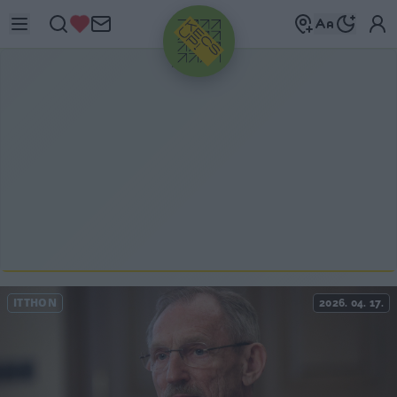
HIRDETÉS
ITTHON
2026. 04. 17.