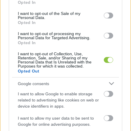
Opted In
kettőben megélt, attól neki még most is 
use your data for below specified purposes in below Google
consent section.
leginkább sírni támad kedve.
I want to opt-out of the Sale of my
Personal Data.
Opted In
I want to opt-out of processing my
Personal Data for Targeted Advertising.
Gyurkó Szilviát a Klubrádió azért kereste meg, 
Opted In
mert írt egy nyílt levelet az 
új kormánynak
, 
I want to opt-out of Collection, Use,
amelyben leírta javaslatait arról, mit kellene 
Retention, Sale, and/or Sharing of my
Personal Data that Is Unrelated with the
tenni a gyerekvédelemben
. Amikor 
Purposes for which it was collected.
Opted Out
hozzákezdett, még nem tudta, ki lesz a levél 
címzettje, ki nyeri a választásokat. Nem konkrét 
Google consents
intézkedési listát akart adni, csupán 
I want to allow Google to enable storage
szemléletváltást sürgetni. A közhangulat, a 
related to advertising like cookies on web or
device identifiers in apps.
területek és a tennivalók oldaláról közelítette 
meg, mire van szükség ahhoz, hogy végre 
I want to allow my user data to be sent to
Google for online advertising purposes.
fordulat történjen. Szerinte a legfontosabb, hogy 