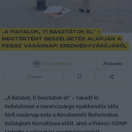
„A fiatalok, ti basztátok el” –
megtörtént beszélgetés alapján a
Fidesz vasárnapi eredményvárójáról
Falusi Norbert
Követés
F
N
3
perc
„A fiatalok, ti basztátok el” – fakadt ki 
indulatosan a narancssárga nyakkendős idős 
férfi vasárnap este a Kecskeméti Református 
Kollégium Konviktusa előtt, ahol a Fidesz–KDNP 
tartotta a választási eredményváróját. 