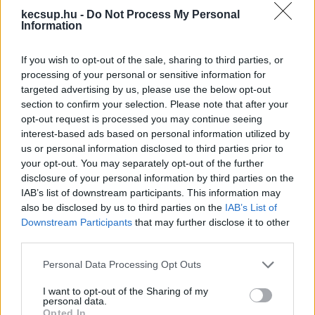
biztonsági őr állta az utunkat, aki nem akart 
kecsup.hu -
Do Not Process My Personal
Information
minket beengedni. Majd arra kértük, kérdezze 
meg odabent a szervezőket, vállalna-e valaki 
If you wish to opt-out of the sale, sharing to third parties, or
interjút. Mellette, külsőre néhány huszonéves fiú 
processing of your personal or sensitive information for
– elmondásuk szerint – fideszes szimpatizáns 
targeted advertising by us, please use the below opt-out
section to confirm your selection. Please note that after your
beszélgetett. Kameránk elé nem szerettek volna 
opt-out request is processed you may continue seeing
állni, de nem voltak elzárkózók, könnyen szóba 
interest-based ads based on personal information utilized by
us or personal information disclosed to third parties prior to
elegyedtek velünk. Kollégám arról kérdezte 
your opt-out. You may separately opt-out of the further
őket, valóban tartanak-e attól, hogy másnap 
disclosure of your personal information by third parties on the
behívót kapnak – erre a kérdésre, ők is csak 
IAB’s list of downstream participants. This information may
also be disclosed by us to third parties on the
IAB’s List of
röhögtek. Viszont az eredmény – mondták – az 
Downstream Participants
that may further disclose it to other
tényleg meglepett mindenkit, nehezen találnak 
third parties.
rá szavakat.
Please note that this website/app uses one or more Google
Personal Data Processing Opt Outs
services and may gather and store information including but
not limited to your visit or usage behaviour. You may click to
I want to opt-out of the Sharing of my
personal data.
grant or deny consent to Google and its third-party tags to
Opted In