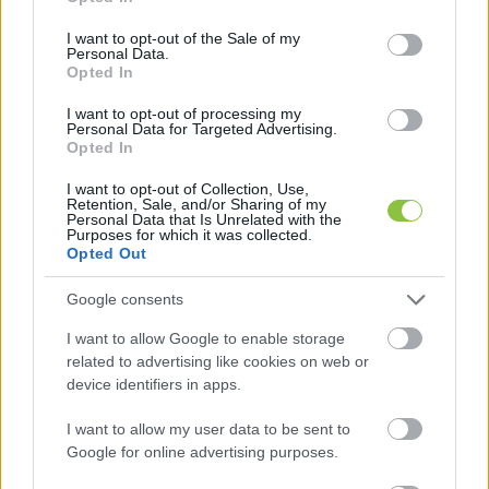
use your data for below specified purposes in below Google
consent section.
I want to opt-out of the Sale of my
Personal Data.
Opted In
A biztonsági őr közben visszatért bentről a 
I want to opt-out of processing my
Personal Data for Targeted Advertising.
válasszal: a KecsUP Hírek stábja nem léphet be, 
Opted In
mert az esemény zártkörű. Nem sokkal ezután 
I want to opt-out of Collection, Use,
lépett oda hozzánk az idős férfi, akit régről 
Retention, Sale, and/or Sharing of my
Personal Data that Is Unrelated with the
ismerek, gyakran találkozunk a városi 
Purposes for which it was collected.
Opted Out
könyvtárban, és óhatatlan, hogy a politika 
sokszor szóba kerül köztünk – az utóbbi időben 
Google consents
nem nagyon értettünk sok mindenben egyet, de 
I want to allow Google to enable storage
mindig tisztelettel társalgunk. Tényleg rendes, 
related to advertising like cookies on web or
segítőkész ember a szememben, és 
device identifiers in apps.
ismertségünkre tekintettel a történet kedvéért 
I want to allow my user data to be sent to
Józsefnek kereszteltem el.
Google for online advertising purposes.