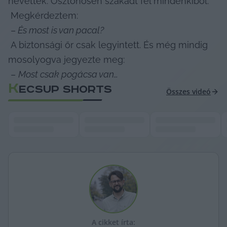
nevettek. Ösztönösen szakadt fel mindenkiből.

 Megkérdeztem:

 –
 És most is van pacal?
 A biztonsági őr csak legyintett. És még mindig 
mosolyogva jegyezte meg:

 – 
Most csak pogácsa van…
K
ECSUP SHORTS
Összes videó
A cikket írta: