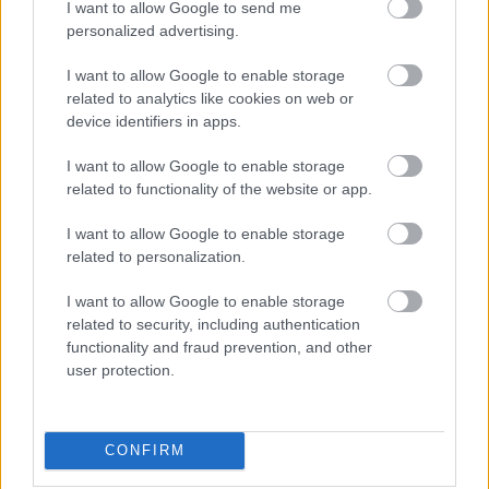
I want to allow Google to send me
Kézfogással üdvözöltük egymást. 
personalized advertising.
Megkérdeztem, hogy van.

 – 
Hát, nagyon nem jól
 – válaszolta.

I want to allow Google to enable storage
related to analytics like cookies on web or
 – 
Gondolom, az eredmény miatt
 – mondtam.

device identifiers in apps.
 Az utcán elég sötét volt, de a narancssárga 
I want to allow Google to enable storage
nyakkendője így is élénk volt. Elcsukló hangon 
related to functionality of the website or app.
ugyan, de érezhető dühvel és mély 
elkeseredéssel mondta:

I want to allow Google to enable storage
related to personalization.
– 
Hát igen. Majd meglátjátok. A fiatalok, ti 
basztátok el.
I want to allow Google to enable storage
related to security, including authentication
functionality and fraud prevention, and other
 Próbáltam oldani a helyzetet. Talán nem 
user protection.
mindenki látja ezt így, és végül is nem a világ 
vége jött el, főleg egy olyan embernek, mint a 
Józsi bácsi, aki annyi kampányt megélt már, 
CONFIRM
győzelmekkel és vereségekkel együtt – 