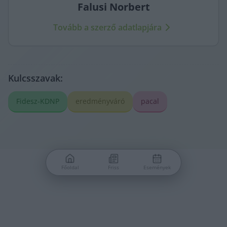
Falusi
Norbert
Tovább a szerző adatlapjára
Kulcsszavak:
Fidesz-KDNP
eredményváró
pacal
Főoldal
Friss
Események