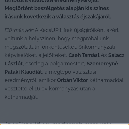
Megtörtént beszélgetés alapján kis színes 
írásunk következik a választás éjszakájáról.
Előzmények:
 A KecsUP Hírek újságíróiként azért 
voltunk a helyszínen, hogy megpróbáljunk 
megszólaltatni önkénteseket, önkormányzati 
képviselőket, a jelölteket, 
Cseh Tamást
 és 
Salacz 
Lászlót
, esetleg a polgármestert, 
Szemereyné 
Pataki Klaudiát
, a meglepő választási 
eredményről, amikor 
Orbán Viktor
 kétharmaddal 
vesztette el 16 év kormányzás után a 
kétharmadját.
Az épület előtt egy megtermett, mosolygós 