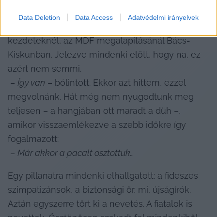
fejtettem ki. Felidéztem, hogy tudom, hosszú 
Data Deletion
Data Access
Adatvédelmi irányelvek
politikai múlt áll mögötte, hiszen ott volt a 
kezdeteknél, az MDF megalapításánál Bács-
Kiskunban. Jelezve mindenki előtt, hogy na, ez 
azért nem semmi.

 – 
Így van
 – bólintott. Ekkor azt hittem, ezzel 
megvolnánk. Hát még nem nyugodtunk meg 
teljesen – a hangjában ott maradt a düh –, 
amikor visszaemlékezve a szebb időkre így 
fogalmazott:

 – 
Már akkor a pacalt osztottuk…
Egy pillanatra mindenki elhallgatott: a fideszes 
szimpatizánsok, a biztonsági őr, mi, újságírók. 
Aztán egyszerre tört ki a nevetés. A fiatalok is 