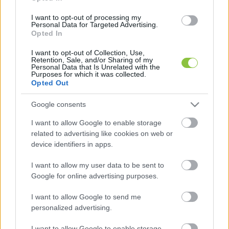
bízta meg Magyar Péter. Ruff Bálint politikai 
I want to opt-out of processing my
Personal Data for Targeted Advertising.
elemzőt a legtöbben talán a Partizán Vétó című 
Opted In
politikai műsorából ismerik, januárban 
I want to opt-out of Collection, Use,
Kecskeméten is járt Vida Kamillával, a KecsUP-
Retention, Sale, and/or Sharing of my
Personal Data that Is Unrelated with the
nak akkor azt 
nyilatkozta
: billegővé vált mindkét 
Purposes for which it was collected.
Opted Out
kecskeméti választókerület.
Google consents
I want to allow Google to enable storage
related to advertising like cookies on web or
device identifiers in apps.
I want to allow my user data to be sent to
Google for online advertising purposes.
” Az előtte és előttünk álló feladat egyszerűen, 
néhány szóban összefoglalható: a valódi 
I want to allow Google to send me
personalized advertising.
rendszerváltás megvalósításáért felel és felelünk. 
Ruff Bálint nevét a magyar nyilvánosság 
I want to allow Google to enable storage