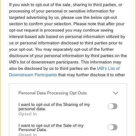
Viktóriát, Kaposvár és térsége megválasztott 
If you wish to opt-out of the sale, sharing to third parties, or
országgyűlési képviselőjét kérte fel. A leendő 
processing of your personal or sensitive information for
targeted advertising by us, please use the below opt-out
miniszterelnök szerint Lőrincz Viktória a 
section to confirm your selection. Please note that after your
kampány során bebizonyította, hogy 
opt-out request is processed you may continue seeing
„kérlelhetetlen, nagy tudású, emberséges és 
interest-based ads based on personal information utilized by
us or personal information disclosed to third parties prior to
szorgalmas hazafi”, akinek korábbi 
your opt-out. You may separately opt-out of the further
önkormányzati és jogi tapasztalatai sokat 
disclosure of your personal information by third parties on the
IAB’s list of downstream participants. This information may
segítenek majd a kiemelt jelentőségű 
also be disclosed by us to third parties on the
IAB’s List of
minisztérium méltó vezetésében. Egyetértettek 
Downstream Participants
that may further disclose it to other
abban, hogy „megkülönböztetett figyelmet kell 
third parties.
fordítani a vidéki Magyarország támogatására, a 
Please note that this website/app uses one or more Google
Personal Data Processing Opt Outs
helyi közösségek megerősítésére és a területi 
services and may gather and store information including but
not limited to your visit or usage behaviour. You may click to
I want to opt-out of the Sharing of my
egyenlőtlenségek csökkentésére”.
personal data.
grant or deny consent to Google and its third-party tags to
Opted In
use your data for below specified purposes in below Google
consent section.
I want to opt-out of the Sale of my
Personal Data.
Opted In
A Miniszterelnökség vezetésével Ruff Bálintot 