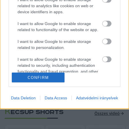
elsősorban közéleti tevékenysége miatt ismeri, 
related to analytics like cookies on web or
device identifiers in apps.
számomra kiemelten fontos emellett kiterjedt 
közigazgatási tapasztalata is. Az elmúlt években 
I want to allow Google to enable storage
related to functionality of the website or app.
közéleti megszólalásaival nemcsak széles 
látókörűségét, hanem kérlelhetetlenségét és 
I want to allow Google to enable storage
felelősségtudatát is bizonyította. Magyarországnak 
related to personalization.
pedig hatalmas szüksége van erre” –
 írta Magyar 
I want to allow Google to enable storage
Péter közösségi oldalán Ruff Bálintról.
related to security, including authentication
functionality and fraud prevention, and other
user protection.
CONFIRM
Ruff Bálint: billegővé vált mindkét 
kecskeméti választókerület (videóval)
Data Deletion
Data Access
Adatvédelmi irányelvek
K
ECSUP SHORTS
Összes videó