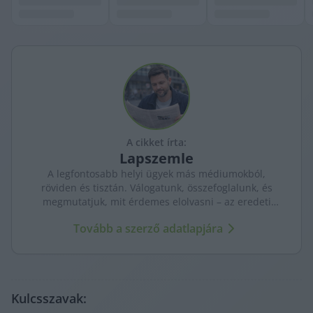
A cikket írta:
Lapszemle
A legfontosabb helyi ügyek más médiumokból,
röviden és tisztán. Válogatunk, összefoglalunk, és
megmutatjuk, mit érdemes elolvasni – az eredeti
forrásokra mutatva. Gyors tájékozódás, egy helyen.
Tovább a szerző adatlapjára
Kulcsszavak: