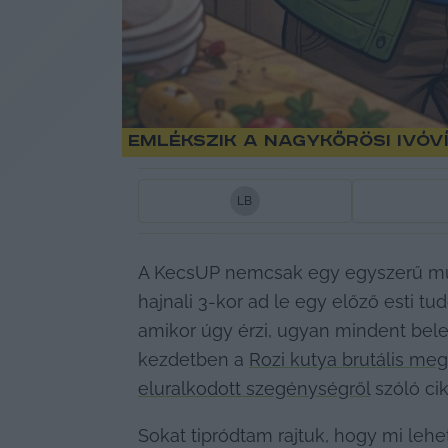
Emlékszik a nagykőrösi ivóv
L
B
A KecsUP nemcsak egy egyszerű munk
hajnali 3-kor ad le egy előző esti tu
amikor úgy érzi, ugyan mindent bele
kezdetben a 
Rozi kutya brutális me
eluralkodott szegénységről
 szóló ci
Sokat tipródtam rajtuk, hogy mi lehe