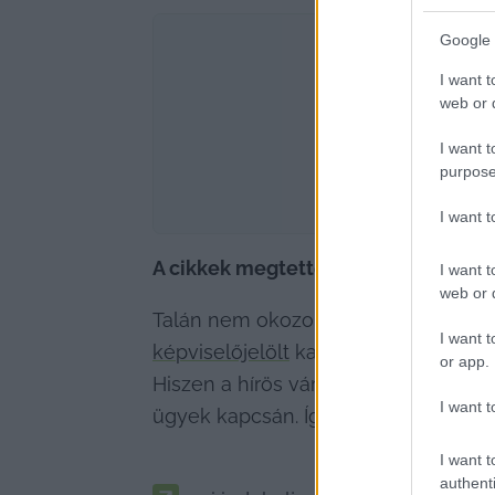
Google 
I want t
web or d
I want t
purpose
I want 
A cikkek megtették hatásukat
I want t
web or d
Talán nem okozok nagy meglepetést az
I want t
képviselőjelölt
 kampányán túl is vá
or app.
Hiszen a hírös város fideszes vezetői
I want t
ügyek kapcsán. Így választ az önkor
I want t
authenti