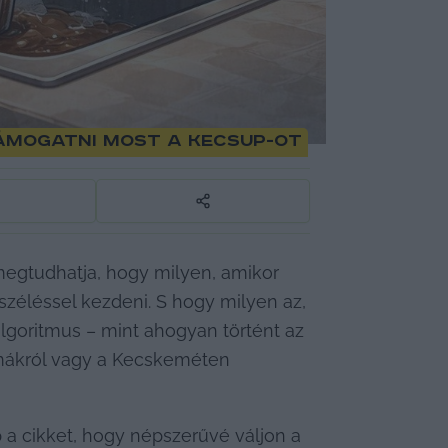
támogatni most a KecsUP-ot
gtudhatja, hogy milyen, amikor 
széléssel kezdeni. S hogy milyen az, 
goritmus – mint ahogyan történt az 
 kapcsán felszínre törő állatvédelemi problémákról vagy a Kecskeméten 
a cikket, hogy népszerűvé váljon a 