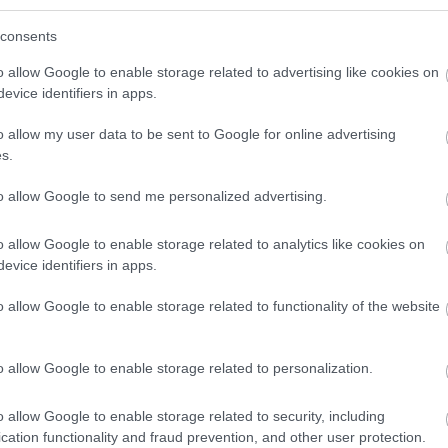
HIRDETÉS
consents
o allow Google to enable storage related to advertising like cookies on
evice identifiers in apps.
o allow my user data to be sent to Google for online advertising
s.
to allow Google to send me personalized advertising.
o allow Google to enable storage related to analytics like cookies on
evice identifiers in apps.
zal, ha elárulom, a cikkeim az RTL Híradó riportjain
o allow Google to enable storage related to functionality of the website
ltottak ki némi hatást. Csakhogy Nagykőrösön sokkal
 – pár kivétellel – rendre a teljes elzárkózást választ
o allow Google to enable storage related to personalization.
mányzattól ezúttal (és azóta sem) sem kaptam arra, 
o allow Google to enable storage related to security, including
cation functionality and fraud prevention, and other user protection.