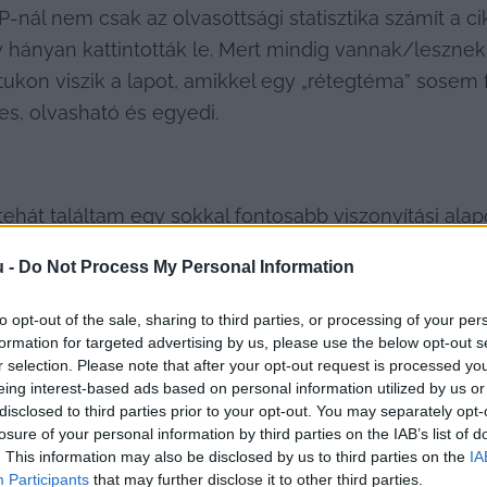
-nál nem csak az olvasottsági statisztika számít a c
 hányan kattintották le. Mert mindig vannak/lesznek 
átukon viszik a lapot, amikkel egy „rétegtéma” sosem f
nes, olvasható és egyedi.
tehát találtam egy sokkal fontosabb viszonyítási alap
ol a munkámra nyomást senki, nem mondanak komplett
u -
Do Not Process My Personal Information
llenes kulcskifejezések. Hogy itt teljesen szabad a 
to opt-out of the sale, sharing to third parties, or processing of your per
formation for targeted advertising by us, please use the below opt-out s
r selection. Please note that after your opt-out request is processed y
eing interest-based ads based on personal information utilized by us or
disclosed to third parties prior to your opt-out. You may separately opt-
losure of your personal information by third parties on the IAB’s list of
. This information may also be disclosed by us to third parties on the
IA
 én írtam meg az országban elsőként – a saját narrat
Participants
that may further disclose it to other third parties.