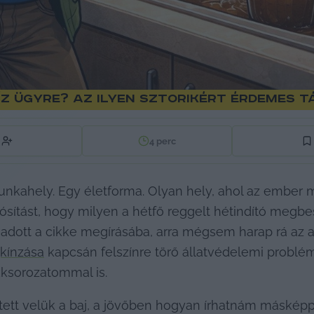
íz ügyre? Az ilyen sztorikért érdemes 
4
perc
ahely. Egy életforma. Olyan hely, ahol az ember me
dósítást, hogy milyen a hétfő reggelt hétindító megbe
adott a cikke megírásába, arra mégsem harap rá az al
gkínzása
kksorozatommal is.
tett velük a baj, a jövőben hogyan írhatnám másképp 