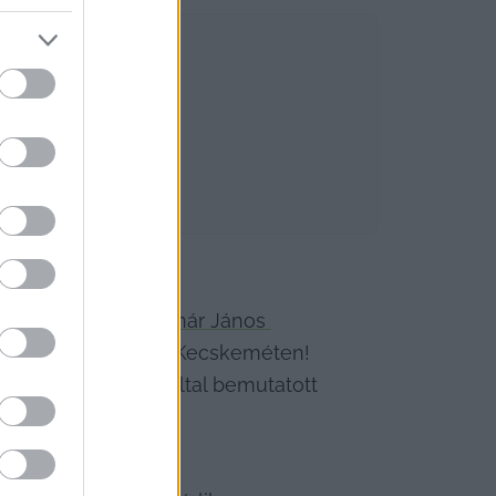
 vagy a tiszás 
Molnár János 
 komolyabbat, mint Kecskeméten! 
ják a KecsUP Hírek által bemutatott 
hogy