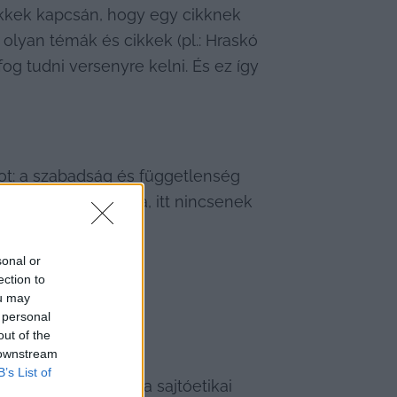
ikkek kapcsán, hogy egy cikknek 
olyan témák és cikkek (pl.: Hraskó 
og tudni versenyre kelni. És ez így 
ot: a szabadság és függetlenség 
 cikkeket tollba, itt nincsenek 
témaválasztás.
sonal or
ection to
ou may
 personal
out of the
 downstream
B’s List of
ívám szerint, de a sajtóetikai 