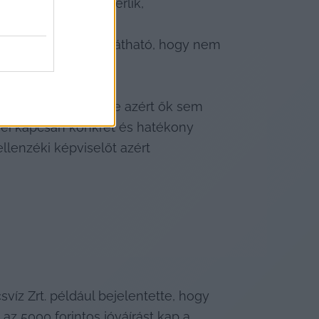
t + áfa összegért bérlik,
án nem volt előre látható, hogy nem 
ult.
len választ persze azért ők sem 
gyei kapcsán konkrét és hatékony 
lenzéki képviselőt azért 
svíz Zrt. például bejelentette, hogy 
az 5000 forintos 
jóváírást kap
 a 