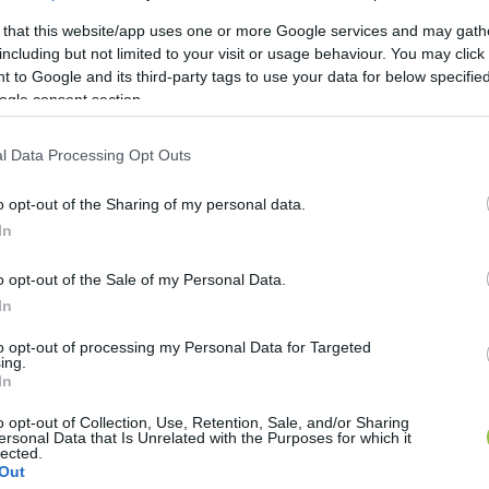
 that this website/app uses one or more Google services and may gath
including but not limited to your visit or usage behaviour. You may click 
 to Google and its third-party tags to use your data for below specifi
 a helyiek azzal szembesültek, hogy csapjaikból gya
ogle consent section.
l Data Processing Opt Outs
otthonokban lakó tinédzserek
 zaklatják és bántalma
o opt-out of the Sharing of my personal data.
In
nk, akkor azt, hogy
o opt-out of the Sale of my Personal Data.
In
kséges állványzat és ponyva havonta 
több százezer for
to opt-out of processing my Personal Data for Targeted
ing.
In
tán a 
Széchenyi sétányi rendelő felújítása
, miután ki
o opt-out of Collection, Use, Retention, Sale, and/or Sharing
tőipari vállalat végezte el a kivitelezést.
ersonal Data that Is Unrelated with the Purposes for which it
lected.
Out