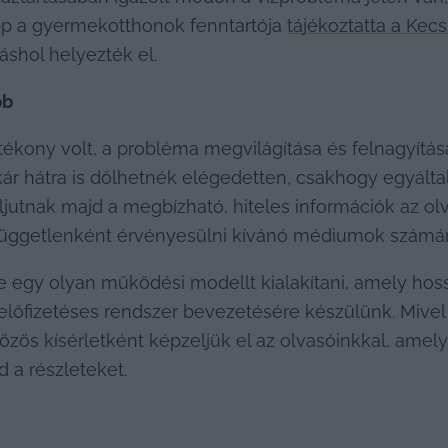
pp a gyermekotthonok fenntartója 
tájékoztatta a Kec
shol helyezték el.
bb
ny volt, a probléma megvilágítása és felnagyítása ál
r hátra is dőlhetnék elégedetten, csakhogy egyáltal
eljutnak majd a megbízható, hiteles információk az ol
 függetlenként érvényesülni kívánó médiumok számár
egy olyan működési modellt kialakítani, amely hosszú
 előfizetéses rendszer bevezetésére készülünk. Mivel e
özös kísérletként képzeljük el az olvasóinkkal, amely
d a részleteket.