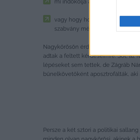
mi indokolja azt, hogy a Cifrapal
vagy hogy hogyan fordulhatott e
szabvány méretű nyílászárókra le
Nagykőrösön érdekes módon beszédes
adtak a feltett kérdéseimre. Sőt, az
lépéseket sem tettek, de Zágráb Nánd
bűnelkövetőként aposztrofálták, aki a
Persze a két sztori a politikai sallan
minden olyan nagykőrösi, akinek a h