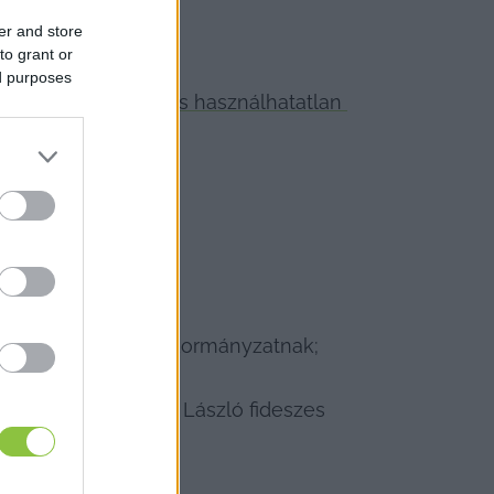
er and store
to grant or
ed purposes
korlatilag 
büdös és használhatatlan 
zzák a helyieket.
intjába kerül
 az önkormányzatnak;
derült, hogy a Sipos László fideszes 