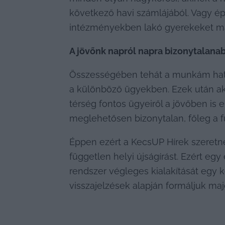
következő havi számlájából. Vagy é
intézményekben lakó gyerekeket má
A jövőnk napról napra bizonytalana
Összességében tehát a munkám hatéko
a különböző ügyekben. Ezek után aká
térség fontos ügyeiről a jövőben is 
meglehetősen bizonytalan, főleg a
Éppen ezért a KecsUP Hírek szeretne 
független helyi újságírást. Ezért egy
rendszer végleges kialakítását egy k
visszajelzések alapján formáljuk maj