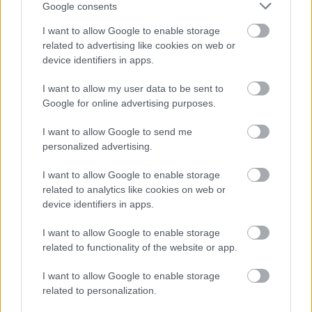
Google consents
gyakorolnak a döntéshozókra és a társadalomra, 
I want to allow Google to enable storage
hogy felismerjék, milyen fejlesztésekre van 
related to advertising like cookies on web or
szükség – például egy új mentőállomásra.
device identifiers in apps.
I want to allow my user data to be sent to
A leendő miniszter arról is beszélt, hogy szeretné 
Google for online advertising purposes.
ha, nemcsak a választás éjszakáján bemutatott 
tánca miatt lenne híres, hanem a szakterület 
I want to allow Google to send me
personalized advertising.
megreformálása miatt is.
I want to allow Google to enable storage
Korábban a Telexnek arról is beszámolt, hogy 
related to analytics like cookies on web or
szerepét addig tudja jól betölteni, amíg a párt 
device identifiers in apps.
tiszteletben tartja szellemi függetlenségét.
I want to allow Google to enable storage
related to functionality of the website or app.
HIRDETÉS
I want to allow Google to enable storage
related to personalization.