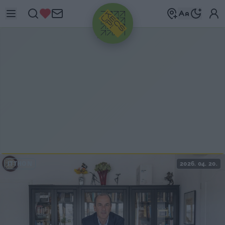
HIRDETÉS
ITTHON
2026. 04. 20.