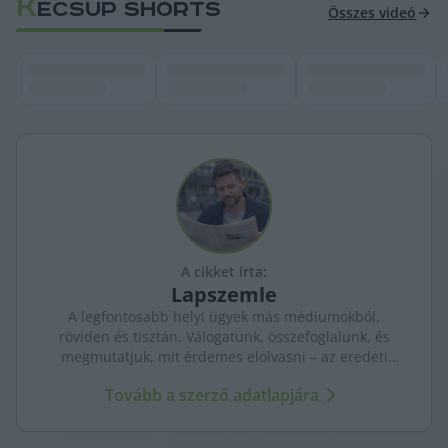
K
ECSUP SHORTS
Összes videó
A cikket írta:
Lapszemle
A legfontosabb helyi ügyek más médiumokból,
röviden és tisztán. Válogatunk, összefoglalunk, és
megmutatjuk, mit érdemes elolvasni – az eredeti
forrásokra mutatva. Gyors tájékozódás, egy helyen.
Tovább a szerző adatlapjára