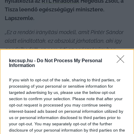
nyilatkozta az 
RTL Híradónak
 Hegedűs Zsolt, a 
Tisza leendő egészségügyi minisztere. 
Lapszemle.
„Ez a rendőri irányítási modell, amit Pintér Sándor 
alatt elindítottak, ez abszolút járhatatlan, aki így 
gondolkodott, az nem érti az egészségügyben 
dolgozók szemléletét”
 – mondta.
kecsup.hu -
Do Not Process My Personal
Information
If you wish to opt-out of the sale, sharing to third parties, or
Tisztában van vele, hogy nehéz feladatra 
processing of your personal or sensitive information for
targeted advertising by us, please use the below opt-out
vállalkozik, és nagy felelősség hárul rá, 
section to confirm your selection. Please note that after your
ugyanakkor szeretné, ha a jövőben is a 
opt-out request is processed you may continue seeing
interest-based ads based on personal information utilized by
szabadság jutna eszükbe az embereknek róla – 
us or personal information disclosed to third parties prior to
mondta Hegedűs Zsolt.
your opt-out. You may separately opt-out of the further
disclosure of your personal information by third parties on the