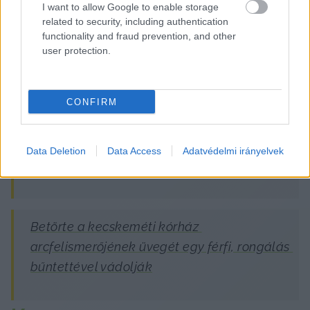
I want to allow Google to enable storage
related to security, including authentication
functionality and fraud prevention, and other
user protection.
CONFIRM
Kapcsolódó írásaink:
Data Deletion
Data Access
Adatvédelmi irányelvek
Miért kell beléptetőrendszer a kórházba?
Betörte a kecskeméti kórház 
arcfelismerőjének üvegét egy férfi, rongálás 
bűntettével vádolják