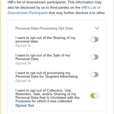
IAB’s list of downstream participants. This information may
also be disclosed by us to third parties on the
IAB’s List of
Downstream Participants
that may further disclose it to other
third parties.
Please note that this website/app uses one or more Google
Personal Data Processing Opt Outs
services and may gather and store information including but
Hangsúlyozta: akkor végzi jól a munkáját, ha az 
not limited to your visit or usage behaviour. You may click to
I want to opt-out of the Sharing of my
personal data.
egészségügyi dolgozók – vezetők és 
grant or deny consent to Google and its third-party tags to
Opted In
use your data for below specified purposes in below Google
szakdolgozók egyaránt – nyíltan beszélhetnek a 
consent section.
I want to opt-out of the Sale of my
problémáikról. Hozzátette, mindez megfelelő 
Personal Data.
Opted In
szakmai keretek között történne, ahol az 
őszinteség nem kockázat, hanem alapelv – 
I want to opt-out of processing my
Personal Data for Targeted Advertising.
hangzott el az 
RTL Híradóban
.
Opted In
Hegedűs Zsolt szerint a minőségi mutatók 
I want to opt-out of Collection, Use,
Retention, Sale, and/or Sharing of my
Personal Data that Is Unrelated with the
mérése, a hitelesítése és publikálása az egyik 
Purposes for which it was collected.
legfontosabb egy egészségügyi reformhoz. Az 
Opted Out
adatok önmagukban olyan nyomást 