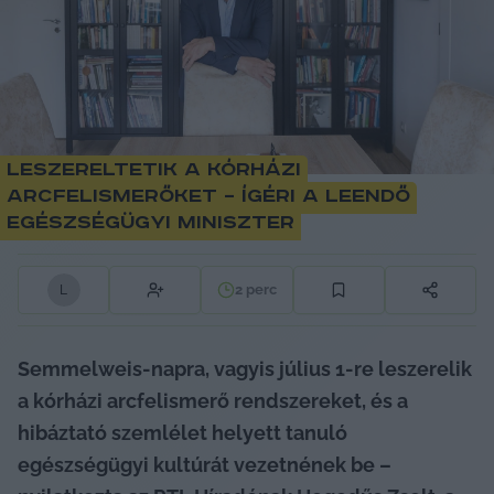
Leszereltetik a kórházi
arcfelismerőket – ígéri a leendő
egészségügyi miniszter
2
perc
L
Semmelweis-napra, vagyis július 1-re leszerelik 
a kórházi arcfelismerő rendszereket, és a 
hibáztató szemlélet helyett tanuló 
egészségügyi kultúrát vezetnének be – 