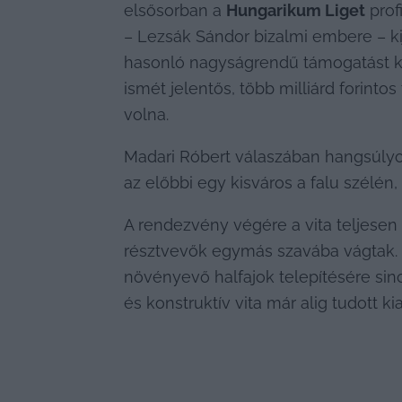
elsősorban a 
Hungarikum Liget
 pro
– Lezsák Sándor bizalmi embere – kij
hasonló nagyságrendű támogatást ka
ismét jelentős, több milliárd forint
volna.
Madari Róbert válaszában hangsúlyoz
az előbbi egy kisváros a falu szélén
A rendezvény végére a vita teljesen 
résztvevők egymás szavába vágtak. Sz
növényevő halfajok telepítésére sin
és konstruktív vita már alig tudott ki