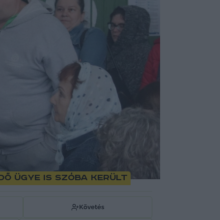
dő ügye is szóba került
Követés