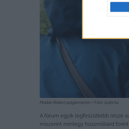
Madari Róbert polgármester / Fotó: lcafe.hu
A fórum egyik legfeszültebb része az
miszerint mintegy húszmilliárd forint