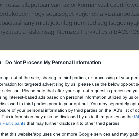
yon rossz állapotban van, az önkormányzat ezért felve
érdekében, hogy segítséget kérjenek a vízutánpótlás b
acitáshiány miatt jelenleg nem tud segítséget nyújtan
nyzattal, a Kiskunsági Nemzeti Parkkal és a BÁCSHO
u -
Do Not Process My Personal Information
to opt-out of the sale, sharing to third parties, or processing of your per
formation for targeted advertising by us, please use the below opt-out s
r selection. Please note that after your opt-out request is processed y
rövid, polgármesteri elemzése következett. 
Madari Ró
eing interest-based ads based on personal information utilized by us or
disclosed to third parties prior to your opt-out. You may separately opt-
Sándorral
 (Nemzeti Fórum) jó együttműködést alakítot
losure of your personal information by third parties on the IAB’s list of
, és a parlamenti munkától most búcsúzó képviselő a 
. This information may also be disclosed by us to third parties on the
IA
t, illetve sohasem kaptak utasítást tőle arra vonatk
Participants
that may further disclose it to other third parties.
zte, hogy az új országgyűlési képviselővel, 
dr. Kov
 that this website/app uses one or more Google services and may gath