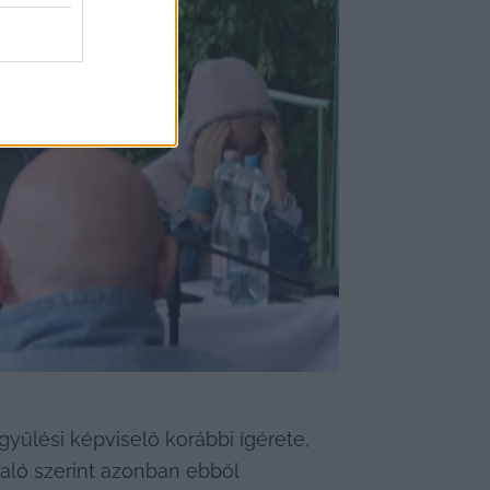
yűlési képviselő korábbi ígérete, 
laló szerint azonban ebből 