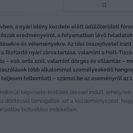
ben, a nyári idény kezdete előtt üdülőterületi fór
szak eredményeiről, a folyamatban lévő feladatokró
rdésekre és véleményekre. Az idei összejövetel irán
a Tősfürdő nyári zárva tartása, valamint a Holt-Tisza 
s – eső, erős szél, valamint dörgés és villámlás – mel
ozzászólások több alkalommal személyeskedő hangne
 teljesen felbomlott – 
számol be
 az eseményről az L
ívüli képviselő-testületi üléssel indult, amelynek
ngú döntéssel támogatták azt a kezdeményezést, hogy
ánpótlás biztosítása érdekében.