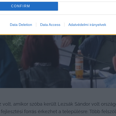
CONFIRM
Data Deletion
Data Access
Adatvédelmi irányelvek
 volt, amikor szóba került Lezsák Sándor volt országg
 fejlesztési forrás érkezhet a településre. Több felszó