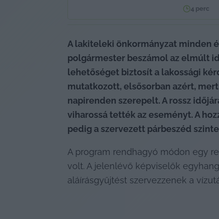
4
perc
A lakiteleki önkormányzat minden év
polgármester beszámol az elmúlt idő
lehetőséget biztosít a lakossági ké
mutatkozott, elsősorban azért, mert 
napirenden szerepelt. A rossz időjárá
viharossá tették az eseményt. A h
pedig a szervezett párbeszéd szinte
A program rendhagyó módon egy rendk
volt. A jelenlévő képviselők egyha
aláírásgyűjtést szervezzenek a vízut