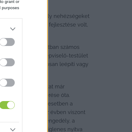
to grant or
ed purposes
 fenntartása
 komoly nehézségeket 
tőserdei turizmus fejlesztése volt, 
s működtetése.
eruházással kapcsolatban számos 
sak őt, hanem a képviselő-testület 
ülésvezetés szándékosan leépíti vagy 
a pályázati forrásokat már 
k a támogatás elnyerése óta. 
t meg és optimális esetben a 
ná kapuit. Ebben az évben viszont 
k a kivitelezési engedély, a 
zegre, amibe az ideiglenes nyitva 