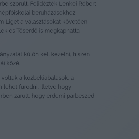
rbe szorult. Felidézték Lenkei Róbert 
 népfőiskolai beruházásokhoz 
 Liget a választásokat követően 
elek és Tőserdő is megkaphatta 
yzatát külön kell kezelni, hiszen 
ái közé.
voltak a közbekiabálások, a 
lehet fürödni, illetve hogy 
rben zárult, hogy érdemi párbeszéd 