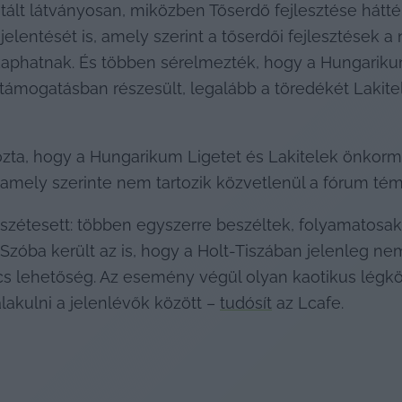
fitált látványosan, miközben Tőserdő fejlesztése hátté
elentését is, amely szerint a tőserdői fejlesztések a
phatnak. És többen sérelmezték, hogy a Hungarikum
os támogatásban részesült, legalább a töredékét Lakit
ta, hogy a Hungarikum Ligetet és Lakitelek önkormán
, amely szerinte nem tartozik közvetlenül a fórum tém
szétesett: többen egyszerre beszéltek, folyamatosak 
óba került az is, hogy a Holt-Tiszában jelenleg nem 
cs lehetőség. Az esemény végül olyan kaotikus légkö
alakulni a jelenlévők között – 
tudósít
 az Lcafe.