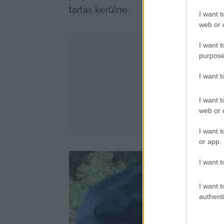
tartás kerülne.
I want t
web or d
I want t
purpose
I want 
I want t
web or d
I want t
or app.
I want t
I want t
authenti