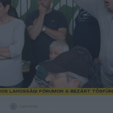
aros lakossági fórumon a bezárt Tősfür
Lapszemle
L