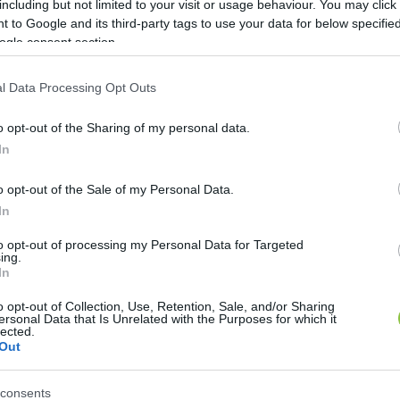
including but not limited to your visit or usage behaviour. You may click 
 kívánnak kialakítani.
 to Google and its third-party tags to use your data for below specifi
ogle consent section.
émájára: elmondása szerint 
a Tősfürdő önkormányzati
eghirdetett programjuk egyik legfontosabb vállalása a 
l Data Processing Opt Outs
matos dilemmát jelentett számukra a fürdő jövője é
o opt-out of the Sharing of my personal data.
orintos támogatást nyerniük a fejlesztésekre, ám a b
In
t – megalapozatlan támadást kaptak. A bírálatok nemc
o opt-out of the Sale of my Personal Data.
ntették. Elhangzottak olyan vádak is, miszerint a telep
In
t szerint ezek az állítások valótlanok.
to opt-out of processing my Personal Data for Targeted
ing.
 olyan híresztelések is megjelentek, amelyek szerint 
In
, majd részletesen ismertette, milyen lépéseket tette
o opt-out of Collection, Use, Retention, Sale, and/or Sharing
ivitelezése várhatóan 2026 nyarán vagy őszén indulha
ersonal Data that Is Unrelated with the Purposes for which it
lected.
jeződhet. Ebben az esetben a strand újra megnyithat
Out
lesz lehetőség, mert amennyiben hamarosan megérkezi
ség lesz arra a nagyjából tízmilliós nagyságrendű öss
consents