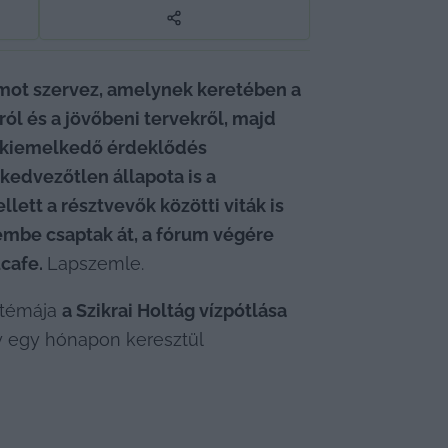
umot szervez, amelynek keretében a 
l és a jövőbeni tervekről, majd 
t kiemelkedő érdeklődés 
kedvezőtlen állapota is a 
lett a résztvevők közötti viták is 
mbe csaptak át, a fórum végére 
cafe. 
Lapszemle.
 témája 
a Szikrai Holtág vízpótlása
 egy hónapon keresztül 