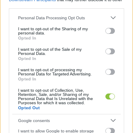
HIRDETÉS
third parties.
Please note that this website/app uses one or more Google
Personal Data Processing Opt Outs
services and may gather and store information including but
not limited to your visit or usage behaviour. You may click to
I want to opt-out of the Sharing of my
personal data.
grant or deny consent to Google and its third-party tags to
Opted In
use your data for below specified purposes in below Google
consent section.
I want to opt-out of the Sale of my
Personal Data.
Opted In
I want to opt-out of processing my
Personal Data for Targeted Advertising.
Opted In
I want to opt-out of Collection, Use,
Retention, Sale, and/or Sharing of my
Personal Data that Is Unrelated with the
Purposes for which it was collected.
Opted Out
Google consents
I want to allow Google to enable storage