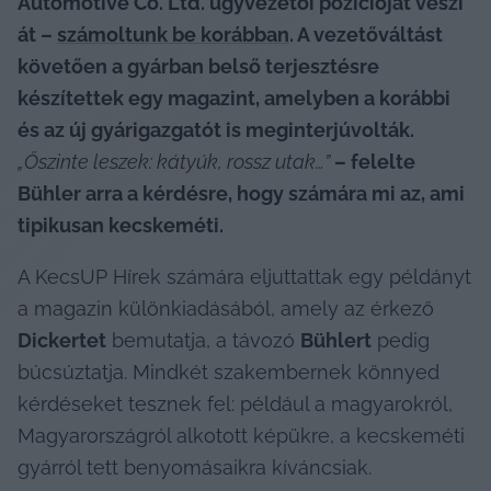
Automotive Co. Ltd. ügyvezetői pozícióját veszi 
át – 
számoltunk be korábban
. A vezetőváltást 
követően a gyárban belső terjesztésre 
készítettek egy magazint, amelyben a korábbi 
és az új gyárigazgatót is meginterjúvolták. 
„Őszinte leszek: kátyúk, rossz utak…”
 – felelte 
Bühler arra a kérdésre, hogy számára mi az, ami 
tipikusan kecskeméti.
A KecsUP Hírek számára eljuttattak egy példányt 
a magazin különkiadásából, amely az érkező 
Dickertet
 bemutatja, a távozó 
Bühlert
 pedig 
búcsúztatja. Mindkét szakembernek könnyed 
kérdéseket tesznek fel: például a magyarokról, 
Magyarországról alkotott képükre, a kecskeméti 
gyárról tett benyomásaikra kíváncsiak.