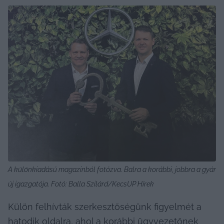
A különkiadású magazinból fotózva. Balra a korábbi, jobbra a gyár 
új igazgatója. Fotó: Balla Szilárd/KecsUP Hírek
Külön felhívták szerkesztőségünk figyelmét a 
hatodik oldalra, ahol a korábbi ügyvezetőnek 