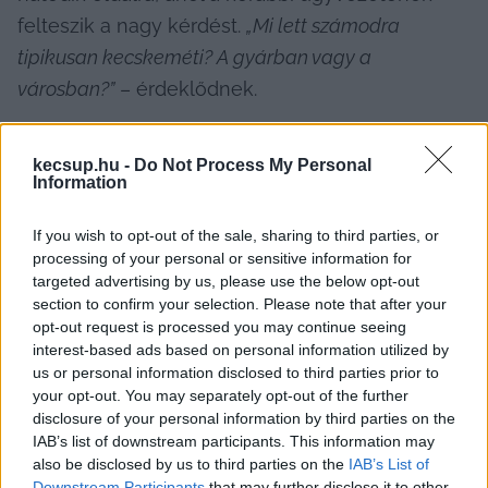
felteszik a nagy kérdést. 
„Mi lett számodra 
tipikusan kecskeméti? A gyárban vagy a 
városban?”
 – érdeklődnek.
„Őszinte leszek: kátyúk, rossz utak…”
kecsup.hu -
Do Not Process My Personal
Information
– kezdi válaszát Bühler, majd gyorsan hozzáteszi, 
If you wish to opt-out of the sale, sharing to third parties, or
processing of your personal or sensitive information for
hogy a gyár egy 
„modern, tiszta, kiválóan 
targeted advertising by us, please use the below opt-out
szervezett, igazi ipari gyöngyszem”. 
A korábbi 
section to confirm your selection. Please note that after your
opt-out request is processed you may continue seeing
vezető úgy gondolja, hogy a város nem fejlődött 
interest-based ads based on personal information utilized by
ugyanabban az ütemben, mint a gyár. 
„Itt kint 
us or personal information disclosed to third parties prior to
világszínvonalat építettünk. Ezt a gyár 
your opt-out. You may separately opt-out of the further
disclosure of your personal information by third parties on the
környezetében is pótolnunk kell”
 – fejezte be.
IAB’s list of downstream participants. This information may
also be disclosed by us to third parties on the
IAB’s List of
Downstream Participants
that may further disclose it to other