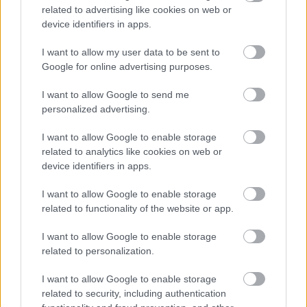
related to advertising like cookies on web or
device identifiers in apps.
I want to allow my user data to be sent to
Google for online advertising purposes.
Fotó: Balla Szilárd/KecsUP Hírek
I want to allow Google to send me
A PR-környezetben meglepő őszinteséggel 
personalized advertising.
megválaszolt kérdést követően arról 
I want to allow Google to enable storage
érdeklődtek, hogy mi fog legjobban hiányozni 
related to analytics like cookies on web or
neki Magyarországról. 
„A szívélyesség, a 
device identifiers in apps.
szenvedély és az időjárás”
 – felelte. Hozzátette: a 
I want to allow Google to enable storage
családjával nagyon élvezték az itt töltött időt, és 
related to functionality of the website or app.
azt is kiemelte, hogy a rövid távolságok is 
I want to allow Google to enable storage
hiányozni fognak neki, hiszen Kecskeméten 11 
related to personalization.
perc alatt be tudott érni a gyárba, míg új 
I want to allow Google to enable storage
munkahelyén, Kínában ez az út 60-90 percig 
related to security, including authentication
tart.