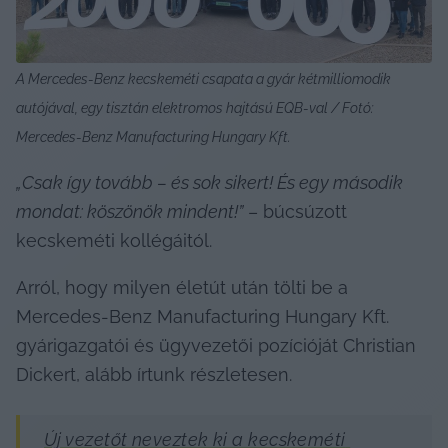
A Mercedes-Benz kecskeméti csapata a gyár kétmilliomodik 
autójával, egy tisztán elektromos hajtású EQB-val / Fotó: 
Mercedes-Benz Manufacturing Hungary Kft.
„Csak így tovább – és sok sikert! És egy második 
mondat: köszönök mindent!”
 – búcsúzott 
kecskeméti kollégáitól.
Arról, hogy milyen életút után tölti be a 
Mercedes‑Benz Manufacturing Hungary Kft. 
gyárigazgatói és ügyvezetői pozícióját Christian 
Dickert, alább írtunk részletesen.
Új vezetőt neveztek ki a kecskeméti 