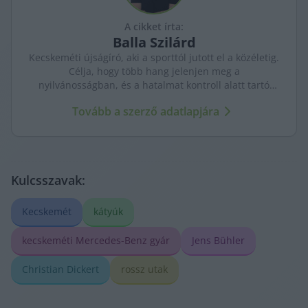
A cikket írta:
Balla
Szilárd
Kecskeméti újságíró, aki a sporttól jutott el a közéletig.
Célja, hogy több hang jelenjen meg a
nyilvánosságban, és a hatalmat kontroll alatt tartó
újságírás erősödjön. A város ügyeit szenvedéllyel és
Tovább a szerző adatlapjára
kritikus szemmel követi.
Kulcsszavak:
Kecskemét
kátyúk
kecskeméti Mercedes-Benz gyár
Jens Bühler
Christian Dickert
rossz utak