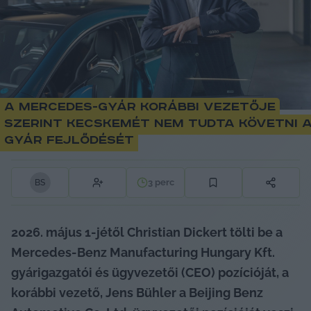
A Mercedes-gyár korábbi vezetője
szerint Kecskemét nem tudta követni 
gyár fejlődését
3
perc
B
S
2026. május 1-jétől Christian Dickert tölti be a 
Mercedes‑Benz Manufacturing Hungary Kft. 
gyárigazgatói és ügyvezetői (CEO) pozícióját, a 
korábbi vezető, Jens Bühler a Beijing Benz 