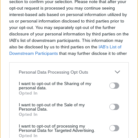
section to confirm your selection. Please note that after your
opt-out request is processed you may continue seeing
interest-based ads based on personal information utilized by
us or personal information disclosed to third parties prior to
your opt-out. You may separately opt-out of the further
disclosure of your personal information by third parties on the
IAB’s list of downstream participants. This information may
also be disclosed by us to third parties on the
IAB’s List of
Új vezetőt neveztek ki a kecskeméti
Downstream Participants
that may further disclose it to other
Mercedes-Benz Gyár élére
third parties.
2026. május 1-jétől Christian Dickert tölti be a
Please note that this website/app uses one or more Google
Personal Data Processing Opt Outs
Mercedes‑Benz Manufacturing Hungary Kft. gyárigazgatói
services and may gather and store information including but
és ügyvezetői (CEO) pozícióját - közölte a
not limited to your visit or usage behaviour. You may click to
I want to opt-out of the Sharing of my
personal data.
grant or deny consent to Google and its third-party tags to
Opted In
use your data for below specified purposes in below Google
Balla Szilárd
2026. 05. 06.
B
S
consent section.
I want to opt-out of the Sale of my
Personal Data.
Opted In
I want to opt-out of processing my
Personal Data for Targeted Advertising.
Opted In