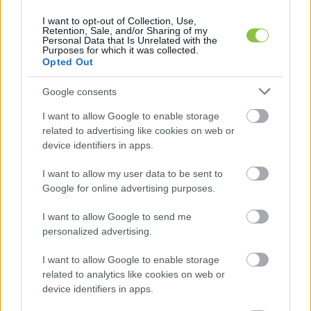
I want to opt-out of Collection, Use,
Retention, Sale, and/or Sharing of my
Personal Data that Is Unrelated with the
Purposes for which it was collected.
Opted Out
Google consents
I want to allow Google to enable storage
related to advertising like cookies on web or
device identifiers in apps.
Vezetőváltások a Mercedesnél: a
változás érinti a kecskeméti gyárat
I want to allow my user data to be sent to
Google for online advertising purposes.
is
Távozik a Mercedes-Benz elektromos hajtásláncok
I want to allow Google to send me
personalized advertising.
fejlesztéséért felelős vezetője, Torsten Eder – közölte a
német autógyártó. Eder 2023 közepe óta
I want to allow Google to enable storage
related to analytics like cookies on web or
device identifiers in apps.
Lapszemle
2025. 12. 23.
L