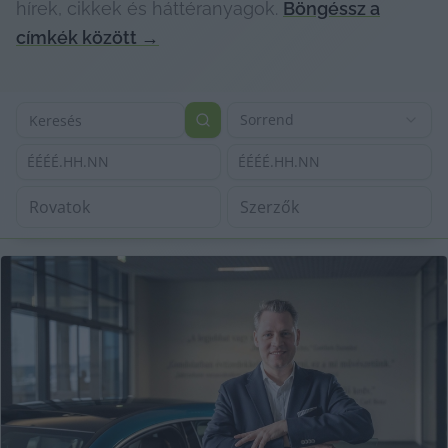
hírek, cikkek és háttéranyagok.
Böngéssz a
címkék között
→
Sorrend
ÉÉÉÉ.HH.NN
ÉÉÉÉ.HH.NN