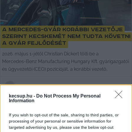
A Mercedes-gyár korábbi vezetője
szerint Kecskemét nem tudta követni
a gyár fejlődését
2026. május 1-jétől Christian Dickert tölti be a
Mercedes‑Benz Manufacturing Hungary Kft. gyárigazgatói
és ügyvezetői (CEO) pozícióját, a korábbi vezető,
Balla Szilárd
2026. 05. 23.
B
S
kecsup.hu -
Do Not Process My Personal
Information
If you wish to opt-out of the sale, sharing to third parties, or
processing of your personal or sensitive information for
targeted advertising by us, please use the below opt-out