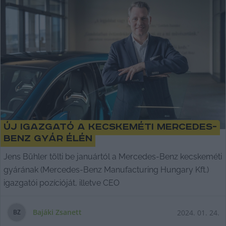
Új igazgató a kecskeméti Mercedes-
Benz gyár élén
Jens Bühler tölti be januártól a Mercedes-Benz kecskeméti
gyárának (Mercedes-Benz Manufacturing Hungary Kft.)
igazgatói pozícióját, illetve CEO
Bajáki Zsanett
2024. 01. 24.
B
Z