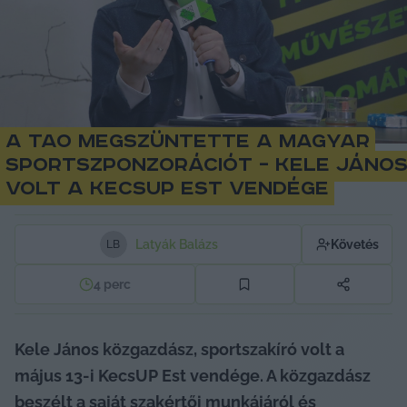
A tao megszüntette a magyar
sportszponzorációt – Kele Jáno
volt a KecsUP Est vendége
Latyák Balázs
Követés
L
B
4
perc
Kele János közgazdász, sportszakíró volt a 
május 13-i KecsUP Est vendége. A közgazdász 
beszélt a saját szakértői munkájáról és 