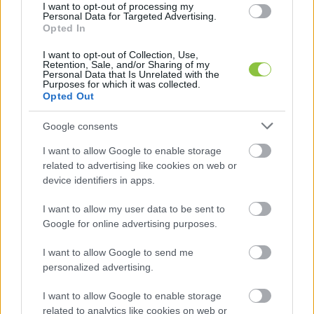
I want to opt-out of processing my
Personal Data for Targeted Advertising.
Szerintem inkább azt fontos látni, hogy mindenki 
Opted In
úgy van a tao-val, hogy anélkül a magyar sport 
I want to opt-out of Collection, Use,
életképtelen, a hiányától minden megszűnne, a fű 
Retention, Sale, and/or Sharing of my
Personal Data that Is Unrelated with the
se nőne, a gyerekek nem tudnának sportolni, a 
Purposes for which it was collected.
Opted Out
tagdíjak megnőnének.”
Google consents
I want to allow Google to enable storage
related to advertising like cookies on web or
device identifiers in apps.
I want to allow my user data to be sent to
Google for online advertising purposes.
I want to allow Google to send me
personalized advertising.
I want to allow Google to enable storage
related to analytics like cookies on web or