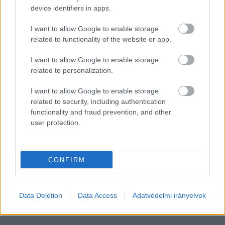
Felidézte, a tao rendszerét 2011-ben vezették be 
device identifiers in apps.
és a látvány csapatsportágak részesülhettek 
I want to allow Google to enable storage
belőle támogatásként. Kele felidézte, a 
related to functionality of the website or app.
kézilabda ebben az időszakban sikeres volt, egy 
I want to allow Google to enable storage
nagy telekommunikációs cég támogatta az 
related to personalization.
ágazatot. Csakhogy ez a támogatás a gazdasági 
világválság következtében aztán megszűnt, és 
I want to allow Google to enable storage
related to security, including authentication
az erre adott válasz lett a tao. Eredendően a 
functionality and fraud prevention, and other
politikai döntéshozók ettől remélték a 
user protection.
sportfinanszírozás lábra állását és a piaci 
szponzoráció elősegítését. Csakhogy Kele János 
CONFIRM
szerint mindez pont fordítva sült el, a 
sportszponzoráció rendszere megszűnt.
Data Deletion
Data Access
Adatvédelmi irányelvek