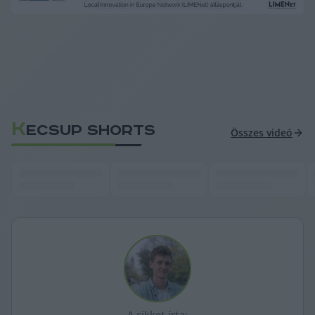
K
ECSUP SHORTS
Összes videó
A cikket írta: