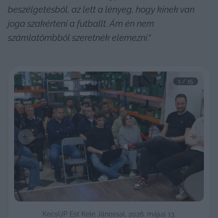
beszélgetésből, az lett a lényeg, hogy kinek van 
joga szakérteni a futballt. Ám én nem 
számlatömbből szeretnék elemezni.”
1
 / 
15
Previous slide
Next sli
KecsUP Est Kele Jánossal, 2026. május 13.