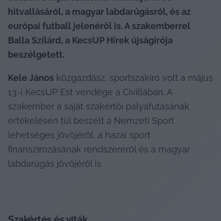
hitvallásáról, a magyar labdarúgásról, és az 
európai futball jelenéről is. A szakemberrel 
Balla Szilárd, a KecsUP Hírek újságírója 
beszélgetett.
Kele János
 közgazdász, sportszakíró volt a május 
13-i KecsUP Est vendége a Civillában. A 
szakember a saját szakértői pályafutásának 
értékelésén túl beszélt a Nemzeti Sport 
lehetséges jövőjéről, a hazai sport 
finanszírozásának rendszeréről és a magyar 
labdarúgás jövőjéről is.
Szakértés és viták