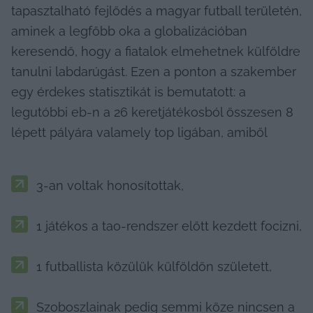
tapasztalható fejlődés a magyar futball területén, 
aminek a legfőbb oka a globalizációban 
keresendő, hogy a fiatalok elmehetnek külföldre 
tanulni labdarúgást. Ezen a ponton a szakember 
egy érdekes statisztikát is bemutatott: a 
legutóbbi eb-n a 26 keretjátékosból összesen 8 
lépett pályára valamely top ligában, amiből
3-an voltak honosítottak,
1 játékos a tao-rendszer előtt kezdett focizni,
1 futballista közülük külföldön született,
Szoboszlainak pedig semmi köze nincsen a 