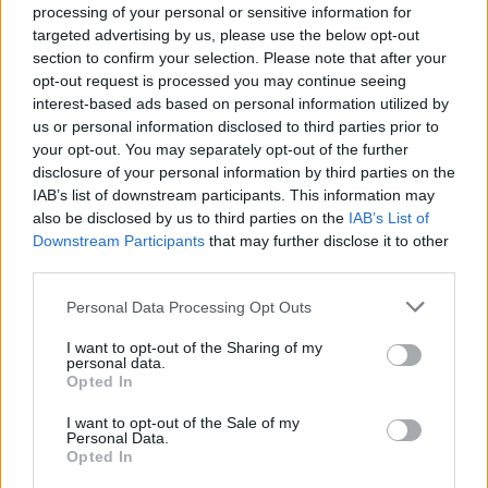
szakaszába, ahol eldől, hogy 2036-ban vagy 2040-
processing of your personal or sensitive information for
targeted advertising by us, please use the below opt-out
ben lesz-e Budapesten olimpia”
 – hívta fel a 
section to confirm your selection. Please note that after your
figyelmet Kele János.
opt-out request is processed you may continue seeing
interest-based ads based on personal information utilized by
us or personal information disclosed to third parties prior to
A tao
your opt-out. You may separately opt-out of the further
disclosure of your personal information by third parties on the
IAB’s list of downstream participants. This information may
also be disclosed by us to third parties on the
IAB’s List of
Downstream Participants
that may further disclose it to other
third parties.
Please note that this website/app uses one or more Google
Personal Data Processing Opt Outs
services and may gather and store information including but
Hogyan kellene átalakítani a tao-rendszert? – 
not limited to your visit or usage behaviour. You may click to
I want to opt-out of the Sharing of my
personal data.
hangzott el az újságírói kérdés az est során, 
grant or deny consent to Google and its third-party tags to
Opted In
use your data for below specified purposes in below Google
amire válaszul Kele János leszögezte:
consent section.
I want to opt-out of the Sale of my
Personal Data.
„Nem fogok tanácsokat adni, nem ebből a 
Opted In
szempontból szeretném megközelíteni a kérdést. 