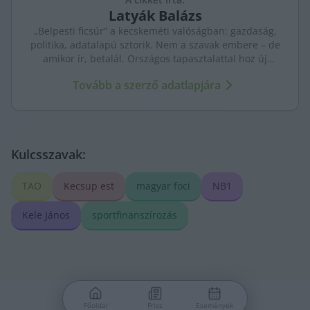
Latyák
Balázs
„Belpesti ficsúr” a kecskeméti valóságban: gazdaság,
politika, adatalapú sztorik. Nem a szavak embere – de
amikor ír, betalál. Országos tapasztalattal hoz új
nézőpontokat a helyi ügyekhez.
Tovább a szerző adatlapjára
Kulcsszavak:
TAO
Kecsup est
magyar foci
NB1
Kele János
sportfinanszírozás
Főoldal
Friss
Események