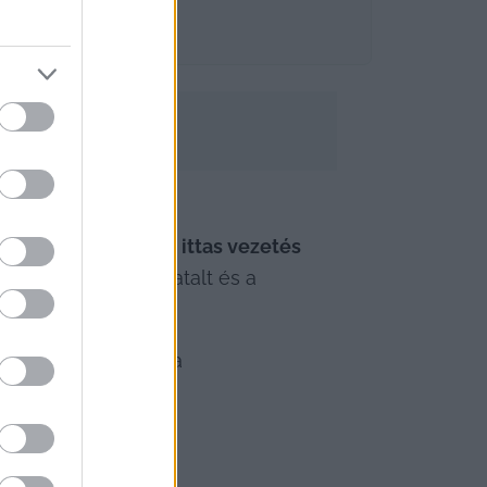
eszélyt jelent. Az 
ittas vezetés
időt, a döntéshozatalt és a 
elmúlt időszakban a 