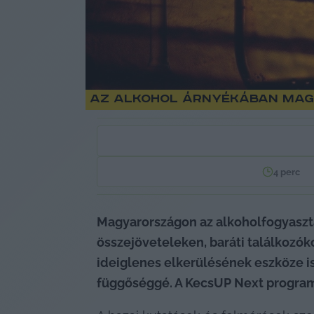
Az alkohol árnyékában Mag
4
perc
Magyarországon az alkoholfogyasztá
összejöveteleken, baráti találkozók
ideiglenes elkerülésének eszköze is
függőséggé. A KecsUP Next program 