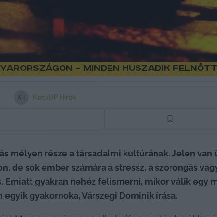
yarországon – minden huszadik felnőtt
KecsUP Hírek
K
H
s mélyen része a társadalmi kultúrának. Jelen van 
on, de sok ember számára a stressz, a szorongás va
. Emiatt gyakran nehéz felismerni, mikor válik egy 
egyik gyakornoka, Várszegi Dominik írása.