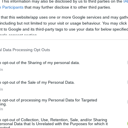
 ital/alkoholegység 1 korsó sörnek, 2 dl bornak vagy 5
. This information may also be disclosed by us to third parties on the
IA
Participants
that may further disclose it to other third parties.
 that this website/app uses one or more Google services and may gath
kezmények
including but not limited to your visit or usage behaviour. You may click 
 to Google and its third-party tags to use your data for below specifi
ogle consent section.
lmilag elfogadott szer, következményei azonban rendk
oblémához vezethet, többek között májkárosodáshoz,
l Data Processing Opt Outs
oblémákhoz. Emellett jelentős szerepet játszik csalá
lesetekben is.
o opt-out of the Sharing of my personal data.
In
2024-ben 2284 ember halt meg alkoholos májbetegs
o opt-out of the Sale of my Personal Data.
In
HIRDETÉS
to opt-out of processing my Personal Data for Targeted
ing.
In
o opt-out of Collection, Use, Retention, Sale, and/or Sharing
ersonal Data that Is Unrelated with the Purposes for which it
lected.