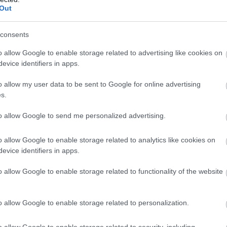
Out
consents
o allow Google to enable storage related to advertising like cookies on
artam látni, aki visszanéz”
evice identifiers in apps.
o allow my user data to be sent to Google for online advertising
tek
s.
észségre, hanem a közlekedésbiztonságra is komoly v
to allow Google to send me personalized advertising.
mít Magyarországon, mivel az alkohol rontja a reakció
o allow Google to enable storage related to analytics like cookies on
evice identifiers in apps.
lyi sérüléses közúti közlekedési balesetek száma az 
o allow Google to enable storage related to functionality of the website
zágon (
forrás: KSH
):
o allow Google to enable storage related to personalization.
o allow Google to enable storage related to security, including