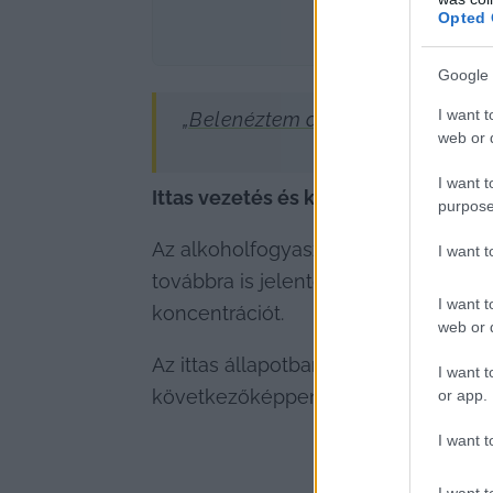
Opted 
Google 
I want t
„Belenéztem a tükörbe, és nem ak
web or d
I want t
Ittas vezetés és közlekedési balese
purpose
Az alkoholfogyasztás nemcsak az eg
I want 
továbbra is jelentős problémának szá
I want t
koncentrációt.
web or d
Az ittas állapotban előidézett szemé
I want t
következőképpen alakult Magyarors
or app.
I want t
I want t