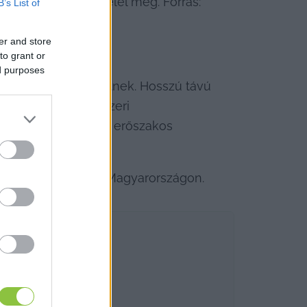
 cl röviditalnak felel meg. Forrás: 
B’s List of
er and store
to grant or
ed purposes
ívül súlyosak lehetnek. Hosszú távú 
 szív- és érrendszeri 
di konfliktusokban, erőszakos 
ég következtében Magyarországon.