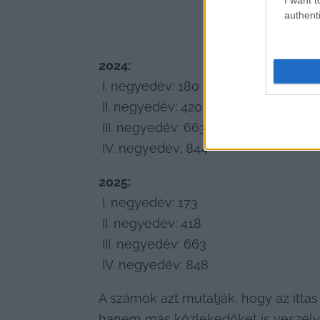
authenti
2024:
 I. negyedév: 180

 II. negyedév: 420

 III. negyedév: 663

 IV. negyedév: 844
2025:
 I. negyedév: 173

 II. negyedév: 418

 III. negyedév: 663

 IV. negyedév: 848
A számok azt mutatják, hogy az ittas
hanem más közlekedőket is veszély