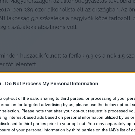
int Magyarországon az alkoholfogyasztás továbbra is 
19-ben 389 ezer alkoholista élt az országban. Az ön
t lakosság 5,2 százaléka a nagyivók közé tartozott, 20
29,1 százaléka absztinens volt.
inden huszadik felnőtt (a férfiak 9,3 és a nők 1,5 sz
r főt jelentett.
u -
Do Not Process My Personal Information
to opt-out of the sale, sharing to third parties, or processing of your per
formation for targeted advertising by us, please use the below opt-out s
r selection. Please note that after your opt-out request is processed y
eing interest-based ads based on personal information utilized by us or
akik a kérdezést megelőző héten összesen több mint 7
disclosed to third parties prior to your opt-out. You may separately opt-
sztottak (a nők esetében az eltérő fiziológiai sajátos
losure of your personal information by third parties on the IAB’s list of