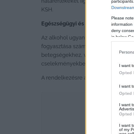
határértékeket figyelembe venni). Egy
participants
Downstream 
KSH.
Please note
Egészségügyi és társadalmi követ
information 
deny consent
in below Go
Az alkohol ugyan legális és társada
fogyasztása számos egészségügyi pr
Persona
betegségekhez, valamint mentális pr
cselekményekben és közlekedési ba
I want t
Opted 
A rendelkezésre álló 
adatok szerint
 
I want t
Opted 
I want 
Advertis
Opted 
I want t
of my P
was col