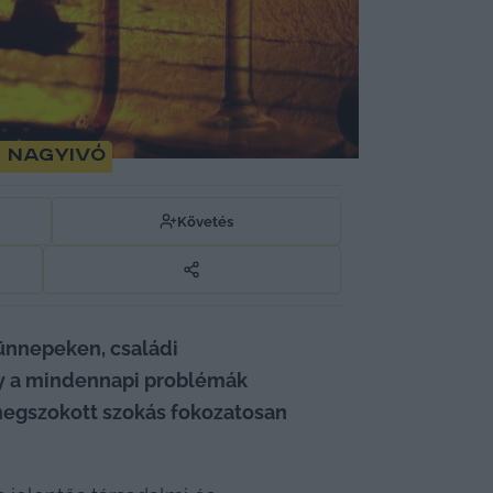
 nagyivó
Követés
ünnepeken, családi 
gy a mindennapi problémák 
megszokott szokás fokozatosan 