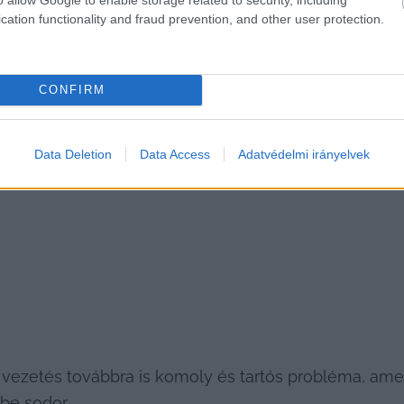
cation functionality and fraud prevention, and other user protection.
CONFIRM
Data Deletion
Data Access
Adatvédelmi irányelvek
 vezetés továbbra is komoly és tartós probléma, amel
be sodor.