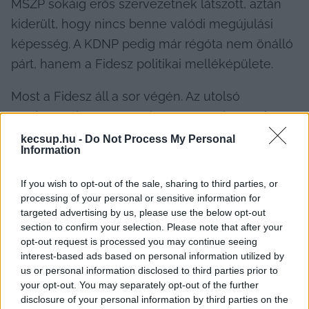
MSZP sokáig erős szervezetnek látszott, aztán 
kiderült, hogy nincs benne valódi megújulási 
képesség. A KDNP pedig már régóta nem önálló 
párt, hanem a Fidesz politikai melléképülete.
Most a Fidesz áll a sor végén. Az utolsó 
rendszerváltó párt, amely még a parlamentben 
maradt, most szembenézhet azzal, hogy 
kecsup.hu -
Do Not Process My Personal
Information
ugyanarra a sorsra fog jutni, mint a többiek. Még 
alig adta át a hatalmat, de az erózió már 
If you wish to opt-out of the sale, sharing to third parties, or
megállíthatatlanul beindult. A Fidesznek még 
processing of your personal or sensitive information for
targeted advertising by us, please use the below opt-out
feltehetően van pénze, de már nem ér el vele 
section to confirm your selection. Please note that after your
semmit. Szervezete egy romhalmazzá vált, 
opt-out request is processed you may continue seeing
médiája már nem érdekel senkit, lassan a 
interest-based ads based on personal information utilized by
us or personal information disclosed to third parties prior to
megszűnés határára jut. Országgyűlési 
your opt-out. You may separately opt-out of the further
képviselőséget vállalt új és régi politikusai 
disclosure of your personal information by third parties on the