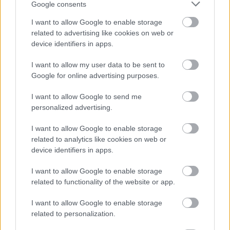
Google consents
A Polt Péter vezetésével működő 
Alkotmánybíróság (AB) 2026. május 6-án 
I want to allow Google to enable storage
related to advertising like cookies on web or
közzétett határozatával visszamenőleges 
device identifiers in apps.
hatállyal megsemmisítette az önkormányzati 
I want to allow my user data to be sent to
szolidaritási hozzájárulással kapcsolatos egyes 
Google for online advertising purposes.
veszélyhelyzeti kormányrendeleti 
rendelkezéseket. Az AB a 15/2026. (II. 3.) Korm. 
I want to allow Google to send me
personalized advertising.
rendelet azon részeit semmisítette meg, 
amelyek megtiltották az önkormányzatoknak, 
I want to allow Google to enable storage
related to analytics like cookies on web or
hogy bíróságon támadják meg az adó kivetését, 
device identifiers in apps.
illetve amelyek a már folyamatban lévő pereket 
is leállíttatták volna.
I want to allow Google to enable storage
related to functionality of the website or app.
I want to allow Google to enable storage
related to personalization.