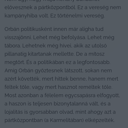
elővesznek a pártközpontból. Ez a vereség nem 
kampányhiba volt. Ez történelmi vereség.
Orbán politikusként innen már aligha tud 
visszajönni. Lehet még befolyása. Lehet még 
tábora. Lehetnek még hívei, akik az utolsó 
pillanatig kitartanak mellette. De a mítosz 
megtört. És a politikában ez a legfontosabb. 
Amíg Orbán győztesnek látszott, sokan nem 
azért követték, mert hittek benne, hanem mert 
féltek tőle, vagy mert hasznot reméltek tőle. 
Most azonban a félelem egycsapásra elfogyott, 
a haszon is teljesen bizonytalanná vált, és a 
lojalitás is gyorsabban olvad, mint ahogy azt a 
pártközpontban (a Karmelitában) elképzelték.