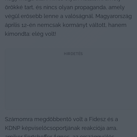
örökké tart, és nincs olyan propaganda, amely 
végül erősebb lenne a valóságnál. Magyarország 
április 12-én nemcsak kormányt váltott, hanem 
kimondta: elég volt!
HIRDETÉS
Számomra megdöbbentő volt a Fidesz és a 
KDNP képviselőcsoportjának reakciója arra, 
amikor Fortshoffer Ágnes, az országgyűlés 