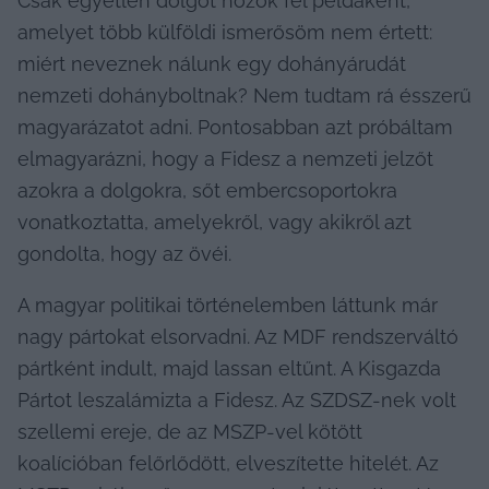
Csak egyetlen dolgot hozok fel példaként, 
amelyet több külföldi ismerősöm nem értett: 
miért neveznek nálunk egy dohányárudát 
nemzeti dohányboltnak? Nem tudtam rá ésszerű 
magyarázatot adni. Pontosabban azt próbáltam 
elmagyarázni, hogy a Fidesz a nemzeti jelzőt 
azokra a dolgokra, sőt embercsoportokra 
vonatkoztatta, amelyekről, vagy akikről azt 
gondolta, hogy az övéi.
A magyar politikai történelemben láttunk már 
nagy pártokat elsorvadni. Az MDF rendszerváltó 
pártként indult, majd lassan eltűnt. A Kisgazda 
Pártot leszalámizta a Fidesz. Az SZDSZ-nek volt 
szellemi ereje, de az MSZP-vel kötött 
koalícióban felőrlődött, elveszítette hitelét. Az 