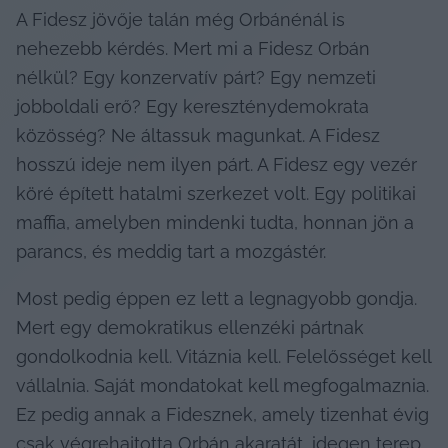
A Fidesz jövője talán még Orbánénál is 
nehezebb kérdés. Mert mi a Fidesz Orbán 
nélkül? Egy konzervatív párt? Egy nemzeti 
jobboldali erő? Egy kereszténydemokrata 
közösség? Ne áltassuk magunkat. A Fidesz 
hosszú ideje nem ilyen párt. A Fidesz egy vezér 
köré épített hatalmi szerkezet volt. Egy politikai 
maffia, amelyben mindenki tudta, honnan jön a 
parancs, és meddig tart a mozgástér.
Most pedig éppen ez lett a legnagyobb gondja. 
Mert egy demokratikus ellenzéki pártnak 
gondolkodnia kell. Vitáznia kell. Felelősséget kell 
vállalnia. Saját mondatokat kell megfogalmaznia. 
Ez pedig annak a Fidesznek, amely tizenhat évig 
csak végrehajtotta Orbán akaratát, idegen terep. 