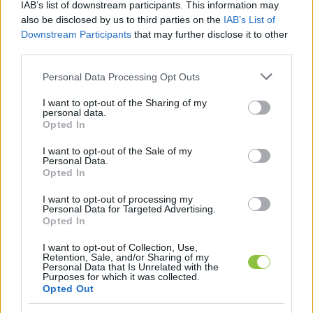
IAB’s list of downstream participants. This information may
nincsenek irigylésre méltó helyzetben. Nehéz 
also be disclosed by us to third parties on the
IAB’s List of
lesz megmagyarázniuk a napvilágra kerülő 
Downstream Participants
that may further disclose it to other
törvénytelenségeket, magántőkealapokba 
third parties.
elrejtett milliárdokat, bizonyíthatatlan 
Please note that this website/app uses one or more Google
Personal Data Processing Opt Outs
meggazdagodásokat. Polgármestereik, 
services and may gather and store information including but
not limited to your visit or usage behaviour. You may click to
I want to opt-out of the Sharing of my
önkormányzati képviselőik eddig csak a 
personal data.
grant or deny consent to Google and its third-party tags to
Opted In
„maffiafönök” kormányfő toposzait 
use your data for below specified purposes in below Google
consent section.
ismételgették, az új helyzetben már nincs 
I want to opt-out of the Sale of my
Personal Data.
mondanivalójuk. Egyre többen végre ki merik 
Opted In
mondani (Kecskemét polgármestere is!), hogy a 
I want to opt-out of processing my
szolidaritási adó kivetésének módja nehéz 
Personal Data for Targeted Advertising.
Opted In
helyzetbe hozta a településeket. Persze ez már 
I want to opt-out of Collection, Use,
elkésett, mert az elmúlt években már lett volna 
Retention, Sale, and/or Sharing of my
Personal Data that Is Unrelated with the
mód erre. Igaz, Orbán nem tűrte a belső bírálatot, 
Purposes for which it was collected.
Opted Out
sőt büntette.