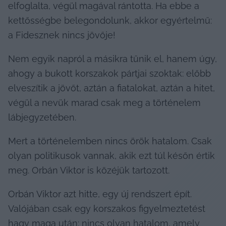
elfoglalta, végül magával rántotta. Ha ebbe a 
kettősségbe belegondolunk, akkor egyértelmű: 
a Fidesznek nincs jövője!
Nem egyik napról a másikra tűnik el, hanem úgy, 
ahogy a bukott korszakok pártjai szoktak: előbb 
elveszítik a jövőt, aztán a fiatalokat, aztán a hitet, 
végül a nevük marad csak meg a történelem 
lábjegyzetében.
Mert a történelemben nincs örök hatalom. Csak 
olyan politikusok vannak, akik ezt túl későn értik 
meg. Orbán Viktor is közéjük tartozott.
Orbán Viktor azt hitte, egy új rendszert épít. 
Valójában csak egy korszakos figyelmeztetést 
hagy maga után: nincs olyan hatalom, amely 