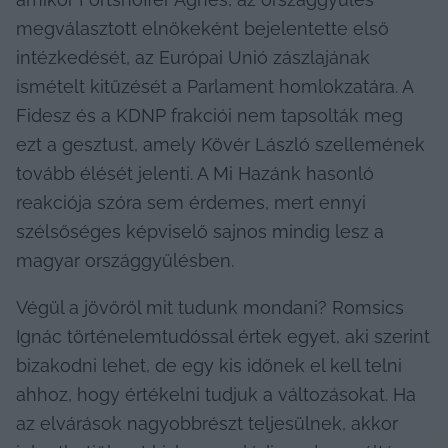
megválasztott elnökeként bejelentette első 
intézkedését, az Európai Unió zászlajának 
ismételt kitűzését a Parlament homlokzatára. A 
Fidesz és a KDNP frakciói nem tapsolták meg 
ezt a gesztust, amely Kövér László szellemének 
tovább élését jelenti. A Mi Hazánk hasonló 
reakciója szóra sem érdemes, mert ennyi 
szélsőséges képviselő sajnos mindig lesz a 
magyar országgyűlésben.
Végül a jövőről mit tudunk mondani? Romsics 
Ignác történelemtudóssal értek egyet, aki szerint 
bizakodni lehet, de egy kis időnek el kell telni 
ahhoz, hogy értékelni tudjuk a változásokat. Ha 
az elvárások nagyobbrészt teljesülnek, akkor 