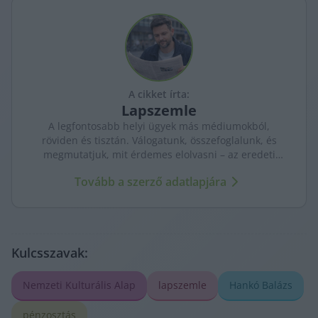
A cikket írta:
Lapszemle
A legfontosabb helyi ügyek más médiumokból,
röviden és tisztán. Válogatunk, összefoglalunk, és
megmutatjuk, mit érdemes elolvasni – az eredeti
forrásokra mutatva. Gyors tájékozódás, egy helyen.
Tovább a szerző adatlapjára
Kulcsszavak:
Nemzeti Kulturális Alap
lapszemle
Hankó Balázs
pénzosztás