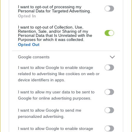
Szakály Sándor, Richly Gábor, Tordai Hajnal
 és 
I want to opt-out of processing my
Ternovszky Béla
 maradt.
Personal Data for Targeted Advertising.
Opted In
I want to opt-out of Collection, Use,
Retention, Sale, and/or Sharing of my
Personal Data that Is Unrelated with the
Purposes for which it was collected.
Opted Out
Google consents
Hetek óta foglalkoztatja a közvéleményt, hogy 
I want to allow Google to enable storage
kik és milyen módon szórtak ki több mint 17 
related to advertising like cookies on web or
milliárd forintnyi állami támogatást az NKA-n 
device identifiers in apps.
keresztül fideszes kampánycelebeknek, civil 
I want to allow my user data to be sent to
szervezetnek álcázott fideszes 
Google for online advertising purposes.
kifizetőhelyeknek, valamint alig néhány hónapja 
I want to allow Google to send me
alakult cégeknek még a választások előtt. Az 
personalized advertising.
ügyről elsőként 
Molnár Áron
 színész-aktivista 
I want to allow Google to enable storage
számolt be még április 23-án. Az ügynek 