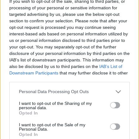
If you wish to opt-out of the sale, sharing to third parties, or
körüli botrány, miután kiderült, hogy május 8-án 
processing of your personal or sensitive information for
Hankó Balázs
 államtitkára, 
Kiss-Hegyi Anita
 is 
targeted advertising by us, please use the below opt-out
lemondott a bizottságban betöltött tisztségéről. 
section to confirm your selection. Please note that after your
opt-out request is processed you may continue seeing
Ezzel a testület tagságának a fele már távozott – 
interest-based ads based on personal information utilized by
erősítette meg a 
Telex
 értesülését az NKA. A 
us or personal information disclosed to third parties prior to
your opt-out. You may separately opt-out of the further
szervezet további bizottsági tagok lemondási 
disclosure of your personal information by third parties on the
szándékát azonban nem tudta megerősíteni.
IAB’s list of downstream participants. This information may
also be disclosed by us to third parties on the
IAB’s List of
Downstream Participants
that may further disclose it to other
third parties.
A lap felidézte, a bizottság élén is változás 
Please note that this website/app uses one or more Google
Personal Data Processing Opt Outs
történt: kedden, az új kormány megalakulásával 
services and may gather and store information including but
not limited to your visit or usage behaviour. You may click to
I want to opt-out of the Sharing of my
Hankó Balázs elnöki pozíciója automatikusan 
personal data.
grant or deny consent to Google and its third-party tags to
Opted In
megszűnt, helyét Tarr Zoltán, a Tisza-kormány 
use your data for below specified purposes in below Google
társadalmi kapcsolatokért és kultúráért felelős 
consent section.
I want to opt-out of the Sale of my
Personal Data.
minisztere vette át. A testületben 
Ertl Péter, 
Opted In