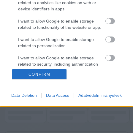
related to analytics like cookies on web or
kecskeméti vonatkozása is van, és nem csupán 
device identifiers in apps.
azért, mert a 
FankaDeli
 néven ismert 
I want to allow Google to enable storage
kecskeméti rapper is kapott 5 millió forintot (ő 
related to functionality of the website or app.
volt, aki azzal került be a hírekbe, hogy meg 
I want to allow Google to enable storage
akarta mondani, se a 
BSW
, se a 
Pogány Induló
related to personalization.
ne lépjen már fel Kecskeméten), hanem mert 
I want to allow Google to enable storage
egy sor további fideszes politikushoz kötődő 
related to security, including authentication
helyi szervezet is bekerült a Hankó-csomagba. 
functionality and fraud prevention, and other
CONFIRM
Erről 
EBBEN A CIKKBEN
 számoltunk be 
user protection.
részletesen.
K
ECSUP SHORTS
Összes videó
Data Deletion
Data Access
Adatvédelmi irányelvek