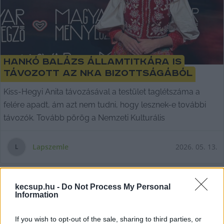
Hankó Balázs államtitkára is
távozott az NKA bizottságából
Kiss-Hegyi Anita távozásával a testület taglétszáma a
felére apadt, ám azt nem tudni, hogy lesznek-e további
távozók. Tovább pörög a Nemzeti Kulturális
Lapszemle
2026. 05. 13.
L
kecsup.hu -
Do Not Process My Personal
Information
If you wish to opt-out of the sale, sharing to third parties, or