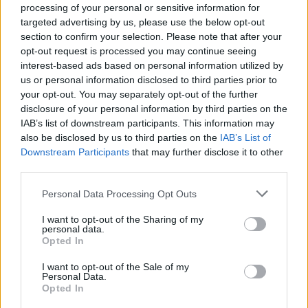
processing of your personal or sensitive information for
targeted advertising by us, please use the below opt-out
section to confirm your selection. Please note that after your
opt-out request is processed you may continue seeing
interest-based ads based on personal information utilized by
us or personal information disclosed to third parties prior to
your opt-out. You may separately opt-out of the further
disclosure of your personal information by third parties on the
IAB’s list of downstream participants. This information may
Kecskeméti Fideszhez közeli
also be disclosed by us to third parties on the
IAB’s List of
egyesületeknek is jutott az NKA-s
Downstream Participants
that may further disclose it to other
Hankó-csomagból
third parties.
Hetek óta foglalkoztatja a közvéleményt, hogy kik és
Please note that this website/app uses one or more Google
Personal Data Processing Opt Outs
services and may gather and store information including but
milyen módon szórtak ki több mint 17 milliárd forintnyi
not limited to your visit or usage behaviour. You may click to
I want to opt-out of the Sharing of my
állami támogatást a Nemzeti Kulturális Alapon
personal data.
grant or deny consent to Google and its third-party tags to
Opted In
use your data for below specified purposes in below Google
consent section.
Falusi Norbert
2026. 05. 08.
F
N
I want to opt-out of the Sale of my
Personal Data.
Opted In