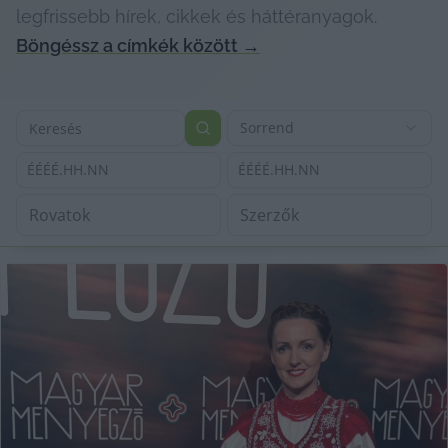
legfrissebb hírek, cikkek és háttéranyagok.
Böngéssz a címkék között
→
Sorrend
ÉÉÉÉ.HH.NN
ÉÉÉÉ.HH.NN