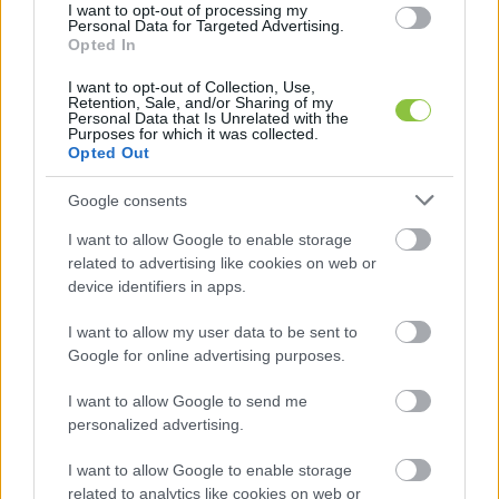
I want to opt-out of processing my
Personal Data for Targeted Advertising.
Opted In
I want to opt-out of Collection, Use,
Retention, Sale, and/or Sharing of my
Personal Data that Is Unrelated with the
Purposes for which it was collected.
Opted Out
Google consents
I want to allow Google to enable storage
related to advertising like cookies on web or
device identifiers in apps.
Magyar Péter vizsgálatot ígér az
I want to allow my user data to be sent to
NKA-pályázatok ügyében
Google for online advertising purposes.
A Tisza kormány egyik célja, hogy kivizsgálja a Nemzeti
I want to allow Google to send me
Kulturális Alaphoz (NKA) kapcsolódó támogatásokat, és ha
personalized advertising.
szükséges, jogi lépéseket is tesznek –
I want to allow Google to enable storage
related to analytics like cookies on web or