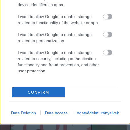
Lapszemle
2026. 05. 05.
L
device identifiers in apps.
I want to allow Google to enable storage
related to functionality of the website or app.
I want to allow Google to enable storage
related to personalization.
I want to allow Google to enable storage
related to security, including authentication
functionality and fraud prevention, and other
user protection.
Jelentkezz be a KecsUP-ra!
Lépj be a beszélgetéshez és hogy jobban megismerjük
egymást.
CONFIRM
BELÉPÉS
Data Deletion
Data Access
Adatvédelmi irányelvek